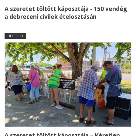
A szeretet töltött káposztája - 150 vendég
a debreceni civilek ételosztásán
BELFÖLD
A szeretet töltött káposztája – Kéretlen