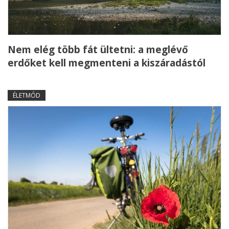
Nem elég több fát ültetni: a meglévő
erdőket kell megmenteni a kiszáradástól
ÉLETMÓD