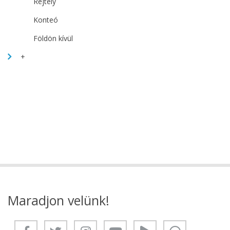
Rejtély
Konteó
Földön kívül
+
Maradjon velünk!