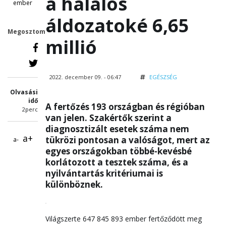
a halálos
ember
áldozatoké 6,65
Megosztom
millió
2022. december 09. - 06:47
EGÉSZSÉG
Olvasási
idő
A fertőzés 193 országban és régióban
2perc
van jelen. Szakértők szerint a
diagnosztizált esetek száma nem
a+
tükrözi pontosan a valóságot, mert az
a-
egyes országokban többé-kevésbé
korlátozott a tesztek száma, és a
nyilvántartás kritériumai is
különböznek.
Világszerte 647 845 893 ember fertőződött meg