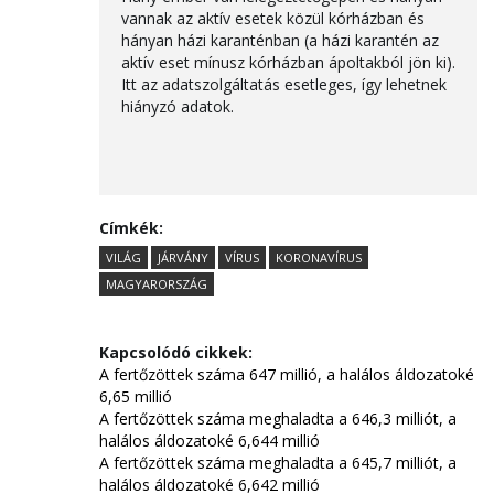
vannak az aktív esetek közül kórházban és
hányan házi karanténban (a házi karantén az
aktív eset mínusz kórházban ápoltakból jön ki).
Itt az adatszolgáltatás esetleges, így lehetnek
hiányzó adatok.
Címkék:
VILÁG
JÁRVÁNY
VÍRUS
KORONAVÍRUS
MAGYARORSZÁG
Kapcsolódó cikkek:
A fertőzöttek száma 647 millió, a halálos áldozatoké
6,65 millió
A fertőzöttek száma meghaladta a 646,3 milliót, a
halálos áldozatoké 6,644 millió
A fertőzöttek száma meghaladta a 645,7 milliót, a
halálos áldozatoké 6,642 millió