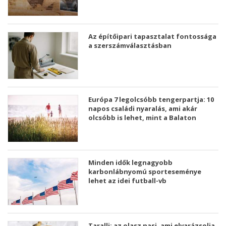
Az építőipari tapasztalat fontossága
a szerszámválasztásban
Európa 7 legolcsóbb tengerpartja: 10
napos családi nyaralás, ami akár
olcsóbb is lehet, mint a Balaton
Minden idők legnagyobb
karbonlábnyomú sporteseménye
lehet az idei futball-vb
Taralli: az olasz nasi, ami elvarázsolja