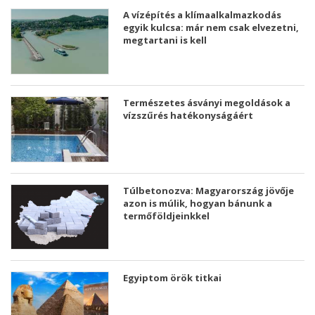
A vízépítés a klímaalkalmazkodás
egyik kulcsa: már nem csak elvezetni,
megtartani is kell
Természetes ásványi megoldások a
vízszűrés hatékonyságáért
Túlbetonozva: Magyarország jövője
azon is múlik, hogyan bánunk a
termőföldjeinkkel
Egyiptom örök titkai