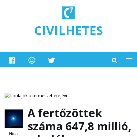
Ugrás a tartalomra
CIVILHETES
A fertőzöttek
száma 647,8 millió,
Híres