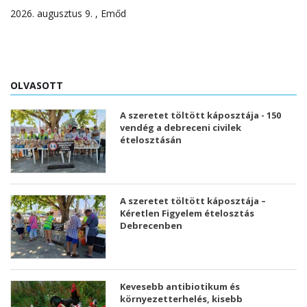
2026. augusztus 9. , Emőd
OLVASOTT
A szeretet töltött káposztája - 150
vendég a debreceni civilek
ételosztásán
A szeretet töltött káposztája –
Kéretlen Figyelem ételosztás
Debrecenben
Kevesebb antibiotikum és
környezetterhelés, kisebb