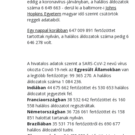
eddig a koronavírus-járványban, a halálos áldozatok
száma 6 649 663 - derül ki a baltimore-i
Johns
Hopkins Egyetem
magyar idő szerint csütörtök
reggeli adataiból.
Egy nappal korábban
647 009 891 fertőzöttet
tartottak nyilván, a halálos áldozatok száma pedig 6
646 278 volt.
A hivatalos adatok szerint a SARS-CoV-2 nevű vírus
okozta Covid-19-nek az
Egyesült Államokban
van
a legtöbb fertőzöttje: 99 365 270. A halálos
áldozatok száma 1 084 236.
Indiában
44 675 662 fertőzöttet és 530 653 halálos
áldozatot jegyeztek fel.
Franciaországban
38 532 642 fertőzöttet és 160
558 halálos áldozatot regisztráltak.
Németországban
36 726 061 fertőzöttet és 158
851 halottat tartanak nyilván.
Brazíliában
35 531 716 fertőzöttről és 690 677
halálos áldozatról tudni.