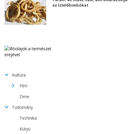
az ízlelőbimbókat
Kultúra
Film
Zene
Tudomány
Technika
Kütyü