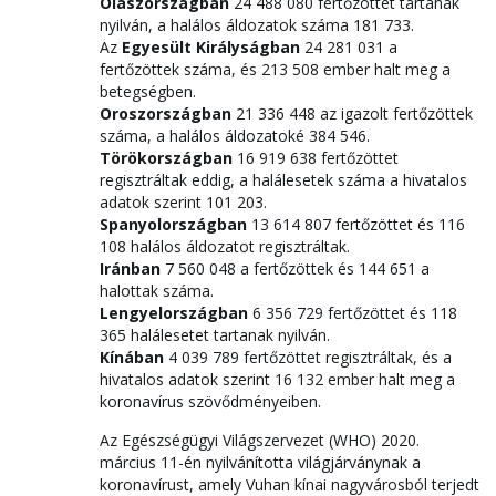
Olaszországban
24 488 080 fertőzöttet tartanak
nyilván, a halálos áldozatok száma 181 733.
Az
Egyesült Királyságban
24 281 031 a
fertőzöttek száma, és 213 508 ember halt meg a
betegségben.
Oroszországban
21 336 448 az igazolt fertőzöttek
száma, a halálos áldozatoké 384 546.
Törökországban
16 919 638 fertőzöttet
regisztráltak eddig, a halálesetek száma a hivatalos
adatok szerint 101 203.
Spanyolországban
13 614 807 fertőzöttet és 116
108 halálos áldozatot regisztráltak.
Iránban
7 560 048 a fertőzöttek és 144 651 a
halottak száma.
Lengyelországban
6 356 729 fertőzöttet és 118
365 halálesetet tartanak nyilván.
Kínában
4 039 789 fertőzöttet regisztráltak, és a
hivatalos adatok szerint 16 132 ember halt meg a
koronavírus szövődményeiben.
Az Egészségügyi Világszervezet (WHO) 2020.
március 11-én nyilvánította világjárványnak a
koronavírust, amely Vuhan kínai nagyvárosból terjedt