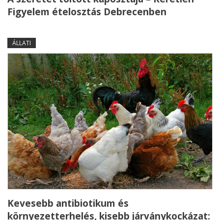
Figyelem ételosztás Debrecenben
ÁLLATI
Kevesebb antibiotikum és
környezetterhelés, kisebb járványkockázat: