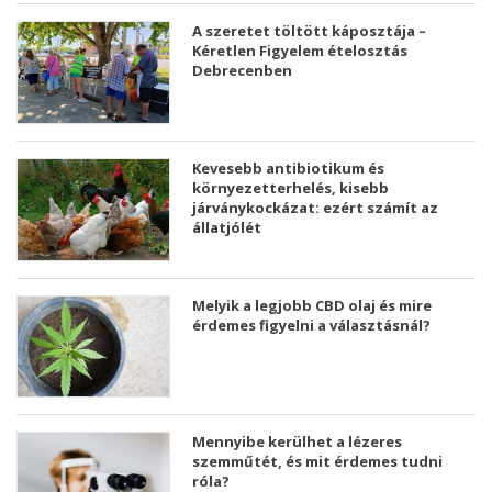
A szeretet töltött káposztája –
Kéretlen Figyelem ételosztás
Debrecenben
Kevesebb antibiotikum és
környezetterhelés, kisebb
járványkockázat: ezért számít az
állatjólét
Melyik a legjobb CBD olaj és mire
érdemes figyelni a választásnál?
Mennyibe kerülhet a lézeres
szemműtét, és mit érdemes tudni
róla?