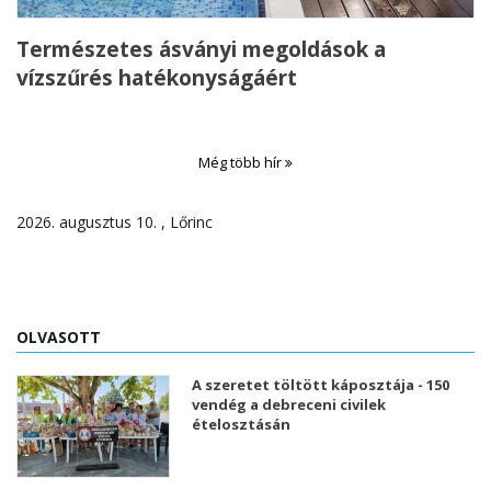
Természetes ásványi megoldások a
vízszűrés hatékonyságáért
Még több hír
2026. augusztus 10. , Lőrinc
OLVASOTT
A szeretet töltött káposztája - 150
vendég a debreceni civilek
ételosztásán