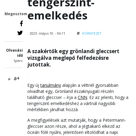
tengerszint-
emelkedés
Megosztom
2023. május 10. - 06:11
KÖRNYEZET
Olvasási
A szakértők egy grönlandi gleccsert
idő
vizsgálva meglepő felfedezésre
1perc
jutottak.
a+
a-
Egy új
tanulmány
alapján a véltnél gyorsabban
olvadhat egy, Grönland északnyugati részén
található gleccser – írja a
CNN
. Ez az jelenti, hogy a
tengerszint-emelkedéshez a vártnál nagyobb
mértékben járulhat hozzá.
A megfigyelések azt mutatják, hogy a Petermann-
gleccser azon része, ahol a jégtakaró elkezd az
óceán fölé nyúlni, jelentősen eltolódhat a napi