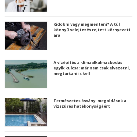
Kidobni vagy megmenteni? A túl
könnyű selejtezés rejtett környezeti
ára
A vízépítés a klímaalkalmazkodás
egyik kulcsa: már nem csak elvezetni,
megtartani is kell
Természetes ásványi megoldások a
vízszűrés hatékonyságáért