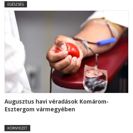
EGÉSZSÉG
Augusztus havi véradások Komárom-
Esztergom vármegyében
KÖRNYEZET