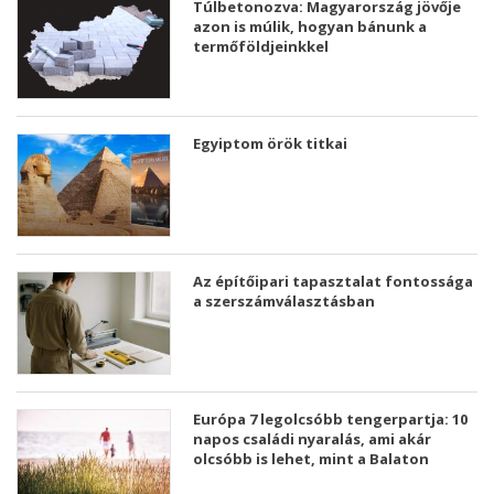
Túlbetonozva: Magyarország jövője
azon is múlik, hogyan bánunk a
termőföldjeinkkel
Egyiptom örök titkai
Az építőipari tapasztalat fontossága
a szerszámválasztásban
Európa 7 legolcsóbb tengerpartja: 10
napos családi nyaralás, ami akár
olcsóbb is lehet, mint a Balaton