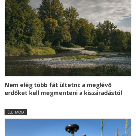
Nem elég több fát ültetni: a meglévő
erdőket kell megmenteni a kiszáradástól
ÉLETMÓD