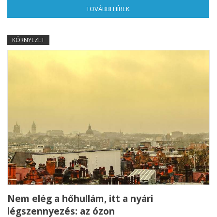
TOVÁBBI HÍREK
(AKTÍV FÜL)
KÖRNYEZET
Nem elég a hőhullám, itt a nyári
légszennyezés: az ózon