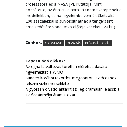
professzora és a NASA JPL kutatója. Mint
hozzátette, az érintett dinamikák nem szerepelnek a
modellekben, és ha figyelembe vennék őket, akár
200 százalékkal is súlyosbíthatnák a tengerszint
emelkedésére vonatkozó előrejelzéseket. (
24.hu
)
Címkék:
GRÖNLAND
OLVADÁS
KLÍMAVÁLTOZÁS
Kapcsolódó cikkek:
Az éghajlatváltozás töretlen előrehaladására
figyelmeztet a WMO
Minden korábbi rekordot megdöntött az óceánok
felszíni vízhőmérséklete
A gyorsan olvadó antarktiszi jég drámaian lelassítja
az óceánmélyi áramlatokat