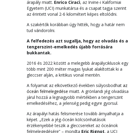
árapály miatt.
Enrico Ciracì
, az Irvine-i Kaliforniai
Egyetem (UCI) munkatársa és a csapat tagja szerint
az érintett vonal 2-6 kilométert képes eltolódni.
A szakértők korábban úgy hitték, hogy a határ nem
tud vándorolni.
A felfedezés azt sugallja, hogy az olvadás és a
tengerszint-emelkedés újabb forrására
bukkantak.
2016 és 2022 között a melegebb árapályciklusok egy
több mint 200 méter magas lyukat alakítottak ki a
gleccser alján, a kritikus vonal mentén.
A folyamat az elkövetkező években súlyosbodhat
az
óceán felmelegedése
miatt. A grönlandi jég olvadása
járul hozzá a legnagyobb mértékben a tengerszint
emelkedéséhez, a jelenség pedig egyre gyorsul.
Az árapályi hatás felismerése tovább árnyalhatja a
képet. „Ezek a jég-óceán kölcsönhatások
érzékenyebbé teszik a gleccsereket az óceánok
felmelegedésére” – mondta
Eric Rignot
, a UCI