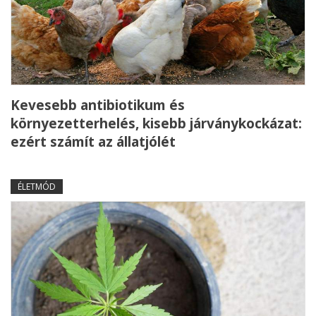
Kevesebb antibiotikum és
környezetterhelés, kisebb járványkockázat:
ezért számít az állatjólét
ÉLETMÓD