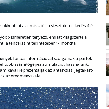
csökkenteni az emissziót, a vízszintemelkedés 4 és
gyobb ismeretlen tényező, emiatt világszerte a
nti a tengerszint tekintetében" - mondta
mények fontos információval szolgálnak a partok
él több számítógépes szimulációt használunk,
amikával reprezentálják az antarktiszi jégtakaró
lesz az eredményskála.