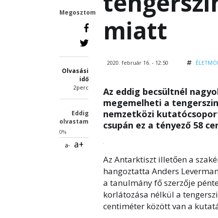
tengerszi
Megosztom
miatt
2020. február 16. - 12:50
ÉLETMÓ
Olvasási
idő
2perc
Az eddig becsültnél nagy
megemelheti a tengerszint
nemzetközi kutatócsoport
Eddig
olvastam
csupán ez a tényező 58 ce
0%
a+
a-
Az Antarktiszt illetően a szak
hangoztatta Anders Levermann,
a tanulmány fő szerzője pént
korlátozása nélkül a tengersz
centiméter között van a kutatá