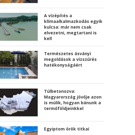
A vízépítés a
klímaalkalmazkodás egyik
kulcsa: már nem csak
elvezetni, megtartani is
kell
Természetes ásványi
megoldások a vízszűrés
hatékonyságáért
Túlbetonozva:
Magyarország jövője azon
is múlik, hogyan bánunk a
termőföldjeinkkel
Egyiptom örök titkai