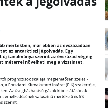
ntek a jégolvadás
D
obb mértékben, már ebben az évszázadban
et az antarktiszi jégolvadás. Egy
 új tanulmánya szerint az évszázad végéig
ntiméterrel növelheti meg a vízszintet.
értői prognózisok skálája meglehetősen széles -
 a Potsdami Klímakutató Intézet (PIK) szakértője,
eken. Az üvegházhatású gázok kibocsátásának
int emelkedésének valószínű mértéke 6 és 58
s szerint.