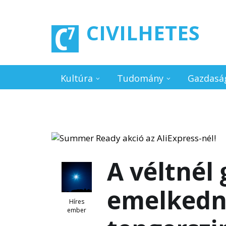
Ugrás a tartalomra
CIVILHETES
Kultúra
Tudomány
Gazdasá
A véltnél
emelkedn
Híres
ember