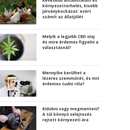
Kevesebb antibiotikum és
környezetterhelés, kisebb
járványkockázat: ezért
számít az állatjólét
Melyik a legjobb CBD olaj
és mire érdemes figyelni a
választásnál?
Mennyibe kerülhet a
lézeres szemműtét, és mit
érdemes tudni róla?
Kidobni vagy megmenteni?
A túl könnyű selejtezés
rejtett környezeti ára