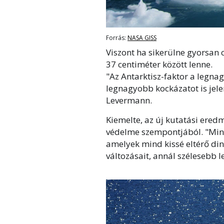
Forrás:
NASA GISS
Viszont ha sikerülne gyorsan 
37 centiméter között lenne.
"Az Antarktisz-faktor a legna
legnagyobb kockázatot is jele
Levermann.
Kiemelte, az új kutatási ered
védelme szempontjából. "Min
amelyek mind kissé eltérő din
változásait, annál szélesebb 