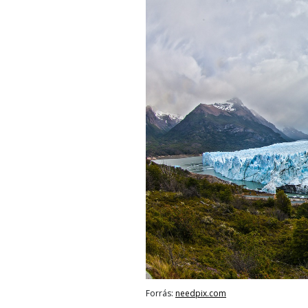
Forrás:
needpix.com