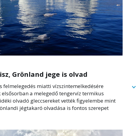
sz, Grönland jege is olvad
s felmelegedés miatti vízszintemelkedésére
 elsősorban a melegedő tengervíz termikus
vidéki olvadó gleccsereket vették figyelembe mint
önlandi jégtakaró olvadása is fontos szerepet