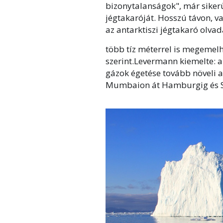
bizonytalanságok", már siker
jégtakaróját. Hosszú távon, 
az antarktiszi jégtakaró olva
több tíz méterrel is megemelh
szerint.Levermann kiemelte: am
gázok égetése tovább növeli a
Mumbaion át Hamburgig és Sa