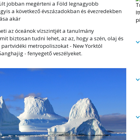
ült jobban megérteni a Föld legnagyobb
vagyis a következő évszázadokban és évezredekben
dása akár
eti az óceánok vízszintjét a tanulmány
it biztosan tudni lehet, az az, hogy a szén, olaj és
 partvidéki metropoliszokat - New Yorktól
nghajig - fenyegető veszélyeket.