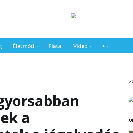
g
Életmód
Fiatal
Videó
+
2
 gyorsabban
ek a
O