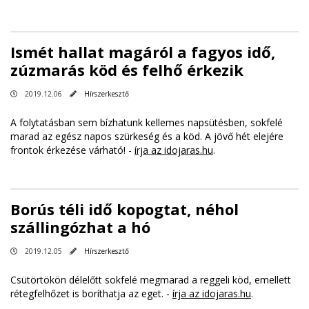
Ismét hallat magáról a fagyos idő,
zúzmarás köd és felhő érkezik
2019.12.06
Hírszerkesztő
A folytatásban sem bízhatunk kellemes napsütésben, sokfelé
marad az egész napos szürkeség és a köd. A jövő hét elejére
frontok érkezése várható! -
írja az idojaras.hu
.
Borús téli idő kopogtat, néhol
szállingózhat a hó
2019.12.05
Hírszerkesztő
Csütörtökön délelőtt sokfelé megmarad a reggeli köd, emellett
rétegfelhőzet is boríthatja az eget. -
írja az idojaras.hu
.