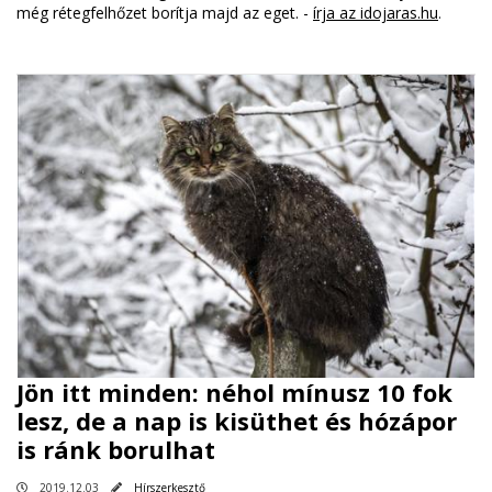
még rétegfelhőzet borítja majd az eget. -
írja az idojaras.hu
.
Jön itt minden: néhol mínusz 10 fok
lesz, de a nap is kisüthet és hózápor
is ránk borulhat
2019.12.03
Hírszerkesztő