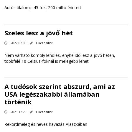
Autós tilalom, -45 fok, 200 millió érintett
Szeles lesz a jövő hét
2022.02.06
Híres ember
Nem várható komoly lehűlés, enyhe idő lesz a jövő héten,
többfelé 10 Celsius-foknál is melegebb lehet.
A tudósok szerint abszurd, ami az
USA legészakabbi államában
történik
2021.12.29
Híres ember
Rekordmeleg és heves havazás Alaszkában