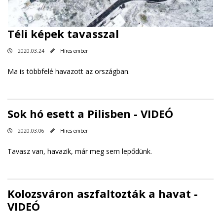
Téli képek tavasszal
2020.03.24
Híres ember
Ma is többfelé havazott az országban.
Sok hó esett a Pilisben - VIDEÓ
2020.03.06
Híres ember
Tavasz van, havazik, már meg sem lepődünk.
Kolozsváron aszfaltozták a havat -
VIDEÓ