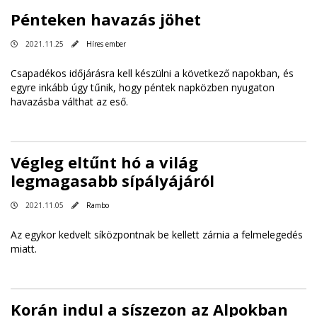
Pénteken havazás jöhet
2021.11.25
Híres ember
Csapadékos időjárásra kell készülni a következő napokban, és
egyre inkább úgy tűnik, hogy péntek napközben nyugaton
havazásba válthat az eső.
Végleg eltűnt hó a világ
legmagasabb sípályájáról
2021.11.05
Rambo
Az egykor kedvelt síközpontnak be kellett zárnia a felmelegedés
miatt.
Korán indul a síszezon az Alpokban