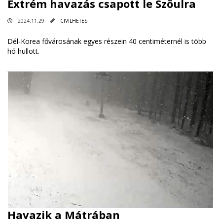
Extrém havazás csapott le Szöulra
2024.11.29
CIVILHETES
Dél-Korea fővárosának egyes részein 40 centiméternél is több
hó hullott.
Havazik a Mátrában