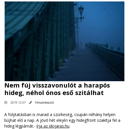
Nem fúj visszavonulót a harapós
hideg, néhol ónos eső szitálhat
2019.12.07
Hírszerkesztő
A folytatásban is marad a szürkeség, csupán néhány helyen
bújhat elő a nap. A jövő hét elején egy hidegfront szakítja fel a
hideg légpárnát.-
írja az idojaras.hu
.