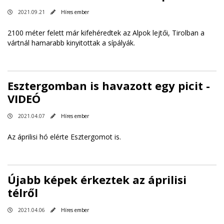
2021.09.21
Híres ember
2100 méter felett már kifehéredtek az Alpok lejtői, Tirolban a
vártnál hamarabb kinyitottak a sípályák.
Esztergomban is havazott egy picit -
VIDEÓ
2021.04.07
Híres ember
Az áprilisi hó elérte Esztergomot is.
Újabb képek érkeztek az áprilisi
télről
2021.04.06
Híres ember