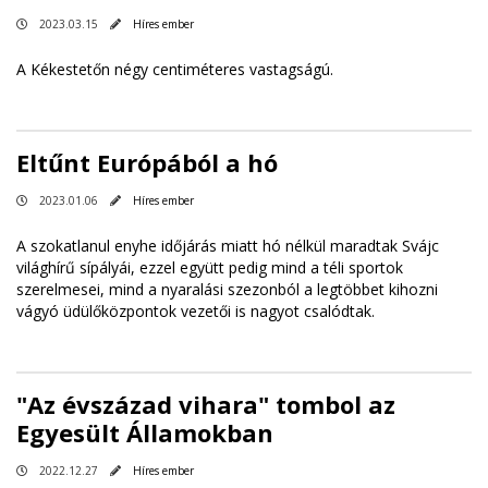
2023.03.15
Híres ember
A Kékestetőn négy centiméteres vastagságú.
Eltűnt Európából a hó
2023.01.06
Híres ember
A szokatlanul enyhe időjárás miatt hó nélkül maradtak Svájc
világhírű sípályái, ezzel együtt pedig mind a téli sportok
szerelmesei, mind a nyaralási szezonból a legtöbbet kihozni
vágyó üdülőközpontok vezetői is nagyot csalódtak.
"Az évszázad vihara" tombol az
Egyesült Államokban
2022.12.27
Híres ember