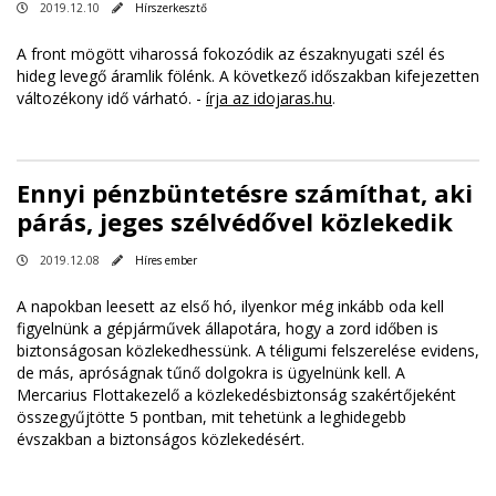
2019.12.10
Hírszerkesztő
A front mögött viharossá fokozódik az északnyugati szél és
hideg levegő áramlik fölénk. A következő időszakban kifejezetten
változékony idő várható. -
írja az idojaras.hu
.
Ennyi pénzbüntetésre számíthat, aki
párás, jeges szélvédővel közlekedik
2019.12.08
Híres ember
A napokban leesett az első hó, ilyenkor még inkább oda kell
figyelnünk a gépjárművek állapotára, hogy a zord időben is
biztonságosan közlekedhessünk. A téligumi felszerelése evidens,
de más, apróságnak tűnő dolgokra is ügyelnünk kell. A
Mercarius Flottakezelő a közlekedésbiztonság szakértőjeként
összegyűjtötte 5 pontban, mit tehetünk a leghidegebb
évszakban a biztonságos közlekedésért.