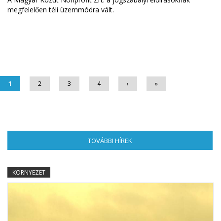
megfelelően téli üzemmódra vált.
Oldalak
1
2
3
4
›
»
TOVÁBBI HÍREK
(AKTÍV FÜL)
KÖRNYEZET