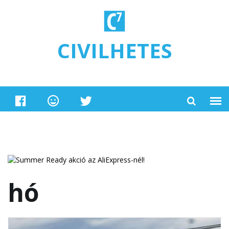
Ugrás a tartalomra
CIVILHETES
hó