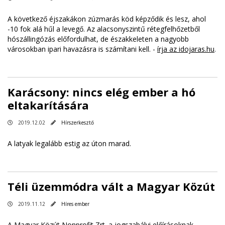
A következő éjszakákon zúzmarás köd képződik és lesz, ahol
-10 fok alá hűl a levegő. Az alacsonyszintű rétegfelhőzetből
hószállingózás előfordulhat, de északkeleten a nagyobb
városokban ipari havazásra is számítani kell. -
írja az idojaras.hu
.
Karácsony: nincs elég ember a hó
eltakarítására
2019.12.02
Hírszerkesztő
A latyak legalább estig az úton marad.
Téli üzemmódra vált a Magyar Közút
2019.11.12
Híres ember
A Magyar Közút Nonprofit Zrt. a jogszabályi előírásoknak