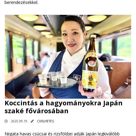
berendezésekkel.
Koccintás a hagyományokra Japán
szaké fővárosában
2025.09.19
CIVILHETES
Niigata havas csúcsai és rizsföldjei adják Japán legkiválóbb