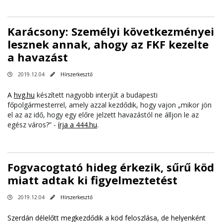
Karácsony: Személyi következményei
lesznek annak, ahogy az FKF kezelte
a havazást
2019.12.04
Hírszerkesztő
A
hvg.hu
készített nagyobb interjút a budapesti
főpolgármesterrel, amely azzal kezdődik, hogy vajon „mikor jön
el az az idő, hogy egy előre jelzett havazástól ne álljon le az
egész város?” -
írja a 444.hu
.
Fogvacogtató hideg érkezik, sűrű köd
miatt adtak ki figyelmeztetést
2019.12.04
Hírszerkesztő
Szerdán délelőtt megkezdődik a köd feloszlása, de helyenként