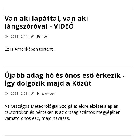
Van aki lapáttal, van aki
lángszóróval - VIDEÓ
2021.12.14
Rambo
Ez is Amerikában történt...
Újabb adag hó és ónos eső érkezik -
Így dolgozik majd a Közút
2021.12.08
Híres ember
Az Országos Meteorológiai Szolgálat előrejelzései alapján
csütörtökön és pénteken is az ország számos megyéjében
várható ónos eső, majd havazás.