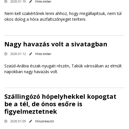
2020.01.19
Híres ember
Nem kell szakértőnek lenni ahhoz, hogy megállapítsuk, nem túl
okos dolog a hóra aszfaltszőnyeget teríteni.
Nagy havazás volt a sivatagban
2020.01.12
Híres ember
Szaúd-Arábia észak-nyugati részén, Tabúk városában az elmúlt
napokban nagy havazás volt.
Szállingózó hópelyhekkel kopogtat
be a tél, de ónos esőre is
figyelmeztetnek
2020.01.09
Hírszerkesztő