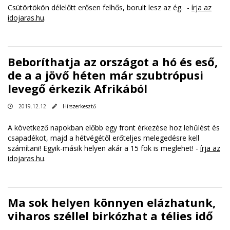
Csütörtökön délelőtt erősen felhős, borult lesz az ég. -
írja az
idojaras.hu
.
Beboríthatja az országot a hó és eső,
de a a jövő héten már szubtrópusi
levegő érkezik Afrikából
2019.12.12
Hírszerkesztő
A következő napokban előbb egy front érkezése hoz lehűlést és
csapadékot, majd a hétvégétől erőteljes melegedésre kell
számítani! Egyik-másik helyen akár a 15 fok is meglehet! -
írja az
idojaras.hu
.
Ma sok helyen könnyen elázhatunk,
viharos széllel birkózhat a télies idő