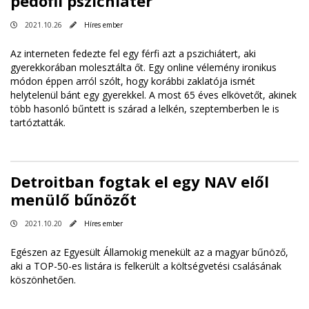
pedofil pszichiáter
2021.10.26
Híres ember
Az interneten fedezte fel egy férfi azt a pszichiátert, aki
gyerekkorában molesztálta őt. Egy online vélemény ironikus
módon éppen arról szólt, hogy korábbi zaklatója ismét
helytelenül bánt egy gyerekkel. A most 65 éves elkövetőt, akinek
több hasonló bűntett is szárad a lelkén, szeptemberben le is
tartóztatták.
Detroitban fogtak el egy NAV elől
menülő bűnözőt
2021.10.20
Híres ember
Egészen az Egyesült Államokig menekült az a magyar bűnöző,
aki a TOP-50-es listára is felkerült a költségvetési csalásának
köszönhetően.