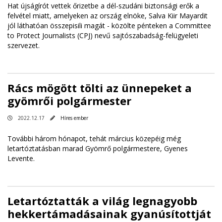
Hat újságírót vettek őrizetbe a dél-szudáni biztonsági erők a
felvétel miatt, amelyeken az ország elnöke, Salva Kiir Mayardit
jól láthatóan összepisili magát - közölte pénteken a Committee
to Protect Journalists (CPJ) nevű sajtószabadság-felügyeleti
szervezet.
Rács mögött tölti az ünnepeket a
gyömrői polgármester
2022.12.17
Híres ember
További három hónapot, tehát március közepéig még
letartóztatásban marad Gyömrő polgármestere, Gyenes
Levente.
Letartóztatták a világ legnagyobb
hekkertámadásainak gyanúsítottját