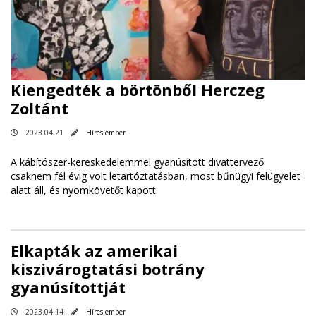
Kiengedték a börtönből Herczeg
Zoltánt
2023.04.21
Híres ember
A kábítószer-kereskedelemmel gyanúsított divattervező
csaknem fél évig volt letartóztatásban, most bűnügyi felügyelet
alatt áll, és nyomkövetőt kapott.
Elkapták az amerikai
kiszivárogtatási botrány
gyanúsítottját
2023.04.14
Híres ember