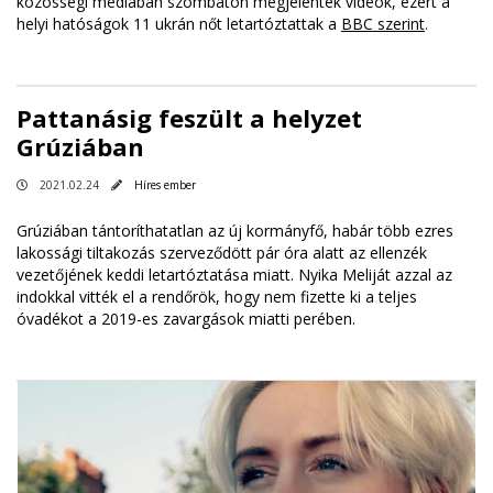
közösségi médiában szombaton megjelentek videók, ezért a
helyi hatóságok 11 ukrán nőt letartóztattak a
BBC szerint
.
Pattanásig feszült a helyzet
Grúziában
2021.02.24
Híres ember
Grúziában tántoríthatatlan az új kormányfő, habár több ezres
lakossági tiltakozás szerveződött pár óra alatt az ellenzék
vezetőjének keddi letartóztatása miatt. Nyika Meliját azzal az
indokkal vitték el a rendőrök, hogy nem fizette ki a teljes
óvadékot a 2019-es zavargások miatti perében.