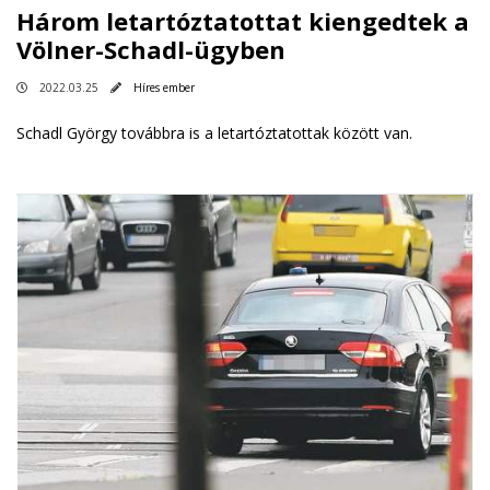
Három letartóztatottat kiengedtek a
Völner-Schadl-ügyben
2022.03.25
Híres ember
Schadl György továbbra is a letartóztatottak között van.