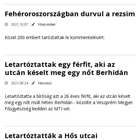
Fehéroroszországban durvul a rezsim
2021.10.07
Híres ember
Közel 200 embert taróztattak le kommentelésért.
Letartóztattak egy férfit, aki az
utcán késelt meg egy nőt Berhidán
2021.08.24
Hornmici
Letartóztatta a bíróság azt a 26 éves férfit, aki az utcán késelt
meg egy nőt múlt héten Berhidán - közölte a Veszprém Megyei
Főügyészség kedden az MTI-vel.
Letartóztatták a Hős utcai