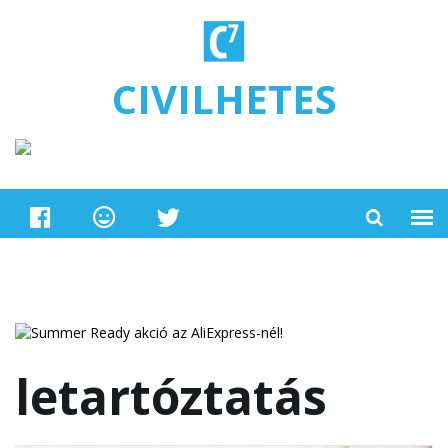
Ugrás a tartalomra
CIVILHETES
letartóztatás