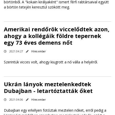
börtönből. A "kokain királyaként" ismert férfi rabtársaival együtt
a börtön tetején keresztül szökött meg.
Amerikai rendőrök viccelődtek azon,
ahogy a kollégáik földre tepernek
egy 73 éves demens nőt
2021.04.27
Híres ember
Szerintük vicces volt, ahogy kiugrott a nő válla a helyéről.
Ukrán lányok meztelenkedtek
Dubajban - letartóztatták őket
2021.04.06
Híres ember
Dubajban egy erkélyen fotóztak meztelen nőket, erről pedig a