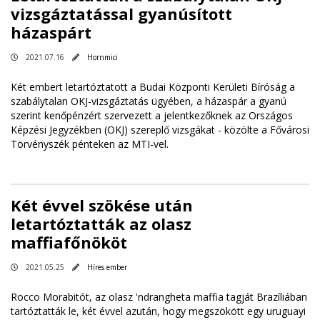
vizsgáztatással gyanúsított
házaspárt
2021.07.16
Hornmici
Két embert letartóztatott a Budai Központi Kerületi Bíróság a
szabálytalan OKJ-vizsgáztatás ügyében, a házaspár a gyanú
szerint kenőpénzért szervezett a jelentkezőknek az Országos
Képzési Jegyzékben (OKJ) szereplő vizsgákat - közölte a Fővárosi
Törvényszék pénteken az MTI-vel.
Két évvel szökése után
letartóztatták az olasz
maffiafőnököt
2021.05.25
Híres ember
Rocco Morabitót, az olasz 'ndrangheta maffia tagját Brazíliában
tartóztatták le, két évvel azután, hogy megszökött egy uruguayi