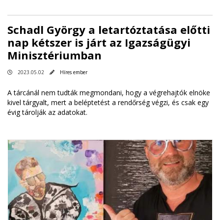
Schadl György a letartóztatása előtti
nap kétszer is járt az Igazságügyi
Minisztériumban
2023.05.02
Híres ember
A tárcánál nem tudták megmondani, hogy a végrehajtók elnöke
kivel tárgyalt, mert a beléptetést a rendőrség végzi, és csak egy
évig tárolják az adatokat.