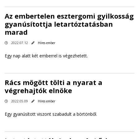
Az embertelen esztergomi gyilkosság
gyanúsítottja letartóztatásban
marad
2022.07.12
Híres ember
Egy nap alatt két emberrel is végezhetett.
Rács mögött tölti a nyarat a
végrehajtók elnöke
2022.05.09
Híres ember
Egy gyanúsított viszont szabadult a börtönből.