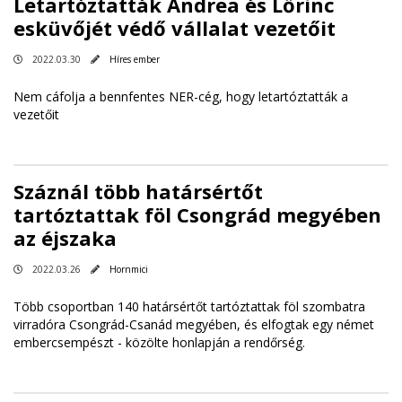
Letartóztatták Andrea és Lőrinc
esküvőjét védő vállalat vezetőit
2022.03.30
Híres ember
Nem cáfolja a bennfentes NER-cég, hogy letartóztatták a
vezetőit
Száznál több határsértőt
tartóztattak föl Csongrád megyében
az éjszaka
2022.03.26
Hornmici
Több csoportban 140 határsértőt tartóztattak föl szombatra
virradóra Csongrád-Csanád megyében, és elfogtak egy német
embercsempészt - közölte honlapján a rendőrség.