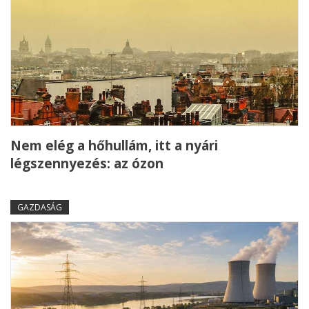
Nem elég a hőhullám, itt a nyári
légszennyezés: az ózon
GAZDASÁG