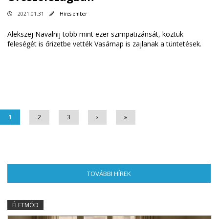
2021.01.31
Híres ember
Alekszej Navalnij több mint ezer szimpatizánsát, köztük
feleségét is őrizetbe vették Vasárnap is zajlanak a tüntetések.
Oldalak
1
2
3
›
»
TOVÁBBI HÍREK
(AKTÍV FÜL)
ÉLETMÓD