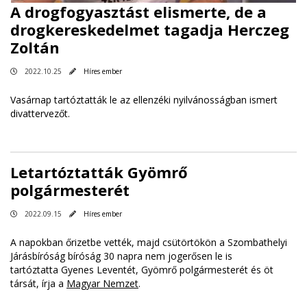
A drogfogyasztást elismerte, de a
drogkereskedelmet tagadja Herczeg
Zoltán
2022.10.25
Híres ember
Vasárnap tartóztatták le az ellenzéki nyilvánosságban ismert
divattervezőt.
Letartóztatták Gyömrő
polgármesterét
2022.09.15
Híres ember
A napokban őrizetbe vették, majd csütörtökön a Szombathelyi
Járásbíróság bíróság 30 napra nem jogerősen le is
tartóztatta Gyenes Leventét, Gyömrő polgármesterét és öt
társát, írja a
Magyar Nemzet
.