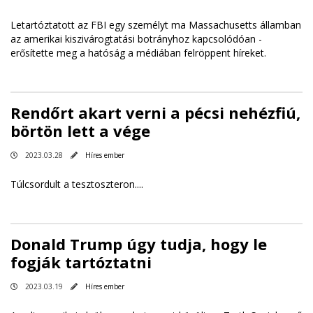
Letartóztatott az FBI egy személyt ma Massachusetts államban
az amerikai kiszivárogtatási botrányhoz kapcsolódóan -
erősítette meg a hatóság a médiában felröppent híreket.
Rendőrt akart verni a pécsi nehézfiú,
börtön lett a vége
2023.03.28
Híres ember
Túlcsordult a tesztoszteron....
Donald Trump úgy tudja, hogy le
fogják tartóztatni
2023.03.19
Híres ember