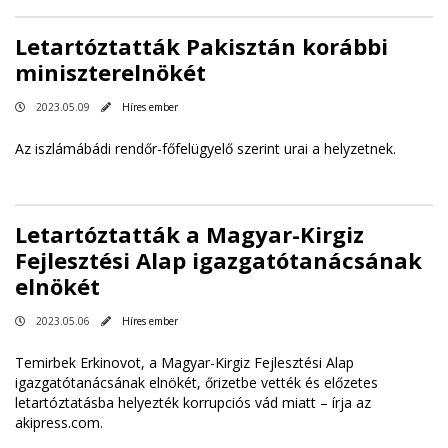
Letartóztatták Pakisztán korábbi
miniszterelnökét
2023.05.09
Híres ember
Az iszlámábádi rendőr-főfelügyelő szerint urai a helyzetnek.
Letartóztatták a Magyar-Kirgiz
Fejlesztési Alap igazgatótanácsának
elnökét
2023.05.06
Híres ember
Temirbek Erkinovot, a Magyar-Kirgiz Fejlesztési Alap
igazgatótanácsának elnökét, őrizetbe vették és előzetes
letartóztatásba helyezték korrupciós vád miatt – írja az
akipress.com.