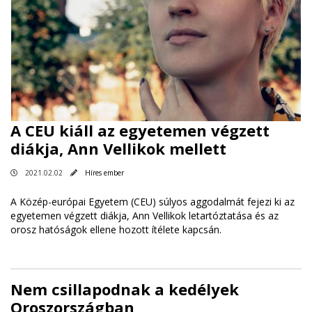
A CEU kiáll az egyetemen végzett
diákja, Ann Vellikok mellett
2021.02.02
Híres ember
A Közép-európai Egyetem (CEU) súlyos aggodalmát fejezi ki az
egyetemen végzett diákja, Ann Vellikok letartóztatása és az
orosz hatóságok ellene hozott ítélete kapcsán.
Nem csillapodnak a kedélyek
Oroszországban