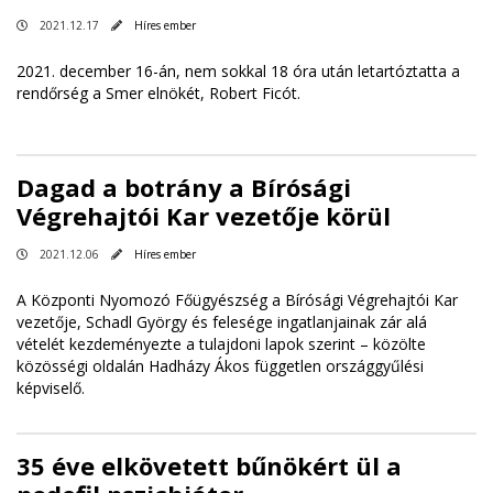
2021.12.17
Híres ember
2021. december 16-án, nem sokkal 18 óra után letartóztatta a
rendőrség a Smer elnökét, Robert Ficót.
Dagad a botrány a Bírósági
Végrehajtói Kar vezetője körül
2021.12.06
Híres ember
A Központi Nyomozó Főügyészség a Bírósági Végrehajtói Kar
vezetője, Schadl György és felesége ingatlanjainak zár alá
vételét kezdeményezte a tulajdoni lapok szerint – közölte
közösségi oldalán Hadházy Ákos független országgyűlési
képviselő.
35 éve elkövetett bűnökért ül a