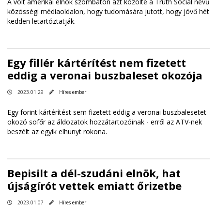
A volt amerikai elnök szombaton azt közölte a Truth Social nevű
közösségi médiaoldalon, hogy tudomására jutott, hogy jövő hét
kedden letartóztatják.
Egy fillér kártérítést nem fizetett
eddig a veronai buszbaleset okozója
2023.01.29
Híres ember
Egy forint kártérítést sem fizetett eddig a veronai buszbalesetet
okozó sofőr az áldozatok hozzátartozóinak - erről az ATV-nek
beszélt az egyik elhunyt rokona.
Bepisilt a dél-szudáni elnök, hat
újságírót vettek emiatt őrizetbe
2023.01.07
Híres ember