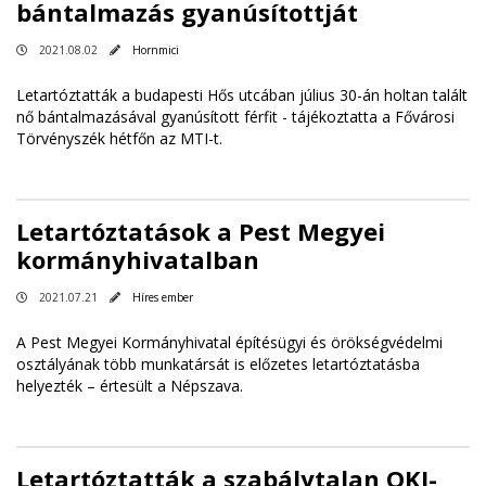
bántalmazás gyanúsítottját
2021.08.02
Hornmici
Letartóztatták a budapesti Hős utcában július 30-án holtan talált
nő bántalmazásával gyanúsított férfit - tájékoztatta a Fővárosi
Törvényszék hétfőn az MTI-t.
Letartóztatások a Pest Megyei
kormányhivatalban
2021.07.21
Híres ember
A Pest Megyei Kormányhivatal építésügyi és örökségvédelmi
osztályának több munkatársát is előzetes letartóztatásba
helyezték – értesült a Népszava.
Letartóztatták a szabálytalan OKJ-