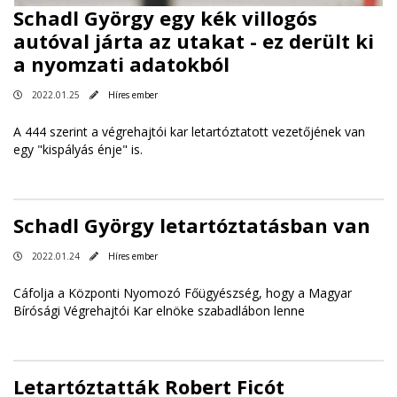
Schadl György egy kék villogós
autóval járta az utakat - ez derült ki
a nyomzati adatokból
2022.01.25
Híres ember
A 444 szerint a végrehajtói kar letartóztatott vezetőjének van
egy "kispályás énje" is.
Schadl György letartóztatásban van
2022.01.24
Híres ember
Cáfolja a Központi Nyomozó Főügyészség, hogy a Magyar
Bírósági Végrehajtói Kar elnöke szabadlábon lenne
Letartóztatták Robert Ficót