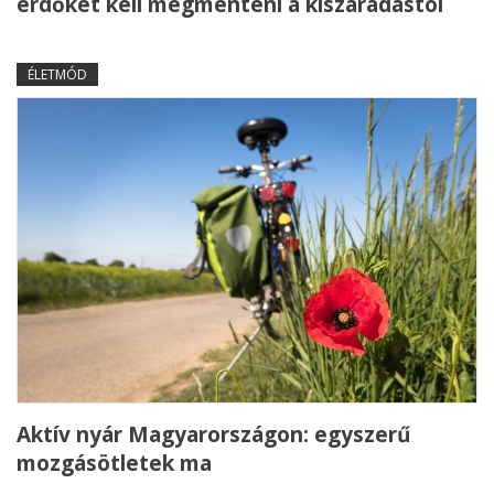
erdőket kell megmenteni a kiszáradástól
ÉLETMÓD
Aktív nyár Magyarországon: egyszerű
mozgásötletek ma