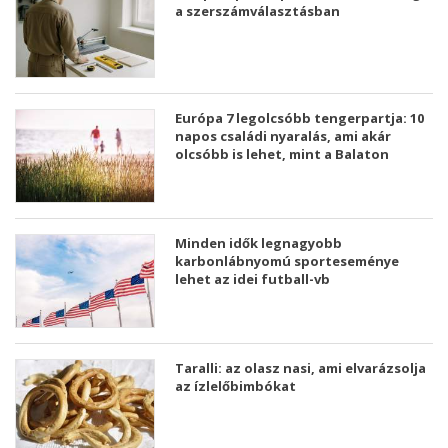
a szerszámválasztásban
Európa 7 legolcsóbb tengerpartja: 10
napos családi nyaralás, ami akár
olcsóbb is lehet, mint a Balaton
Minden idők legnagyobb
karbonlábnyomú sporteseménye
lehet az idei futball-vb
Taralli: az olasz nasi, ami elvarázsolja
az ízlelőbimbókat