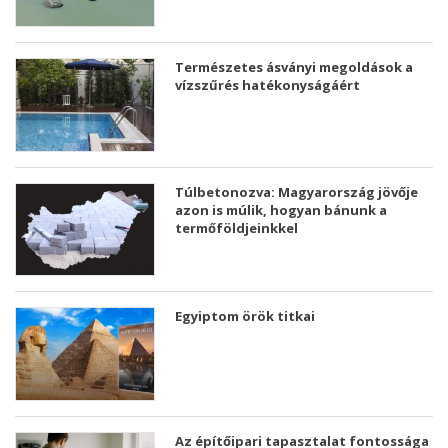
Természetes ásványi megoldások a
vízszűrés hatékonyságáért
Túlbetonozva: Magyarország jövője
azon is múlik, hogyan bánunk a
termőföldjeinkkel
Egyiptom örök titkai
Az építőipari tapasztalat fontossága