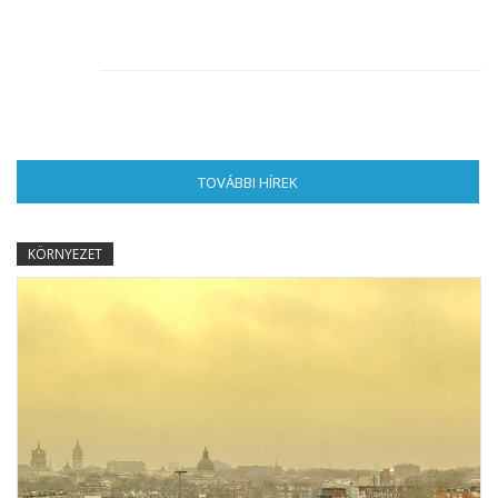
TOVÁBBI HÍREK
(AKTÍV FÜL)
KÖRNYEZET