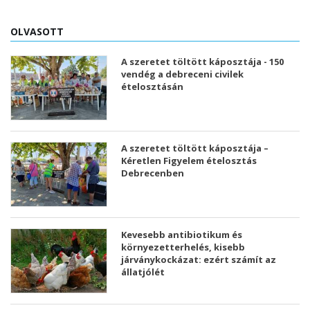
OLVASOTT
A szeretet töltött káposztája - 150
vendég a debreceni civilek
ételosztásán
A szeretet töltött káposztája –
Kéretlen Figyelem ételosztás
Debrecenben
Kevesebb antibiotikum és
környezetterhelés, kisebb
járványkockázat: ezért számít az
állatjólét