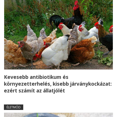
Kevesebb antibiotikum és
környezetterhelés, kisebb járványkockázat:
ezért számít az állatjólét
ÉLETMÓD