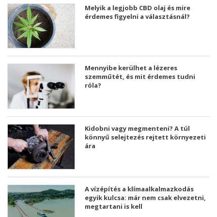
Melyik a legjobb CBD olaj és mire
érdemes figyelni a választásnál?
Mennyibe kerülhet a lézeres
szemműtét, és mit érdemes tudni
róla?
Kidobni vagy megmenteni? A túl
könnyű selejtezés rejtett környezeti
ára
A vízépítés a klímaalkalmazkodás
egyik kulcsa: már nem csak elvezetni,
megtartani is kell