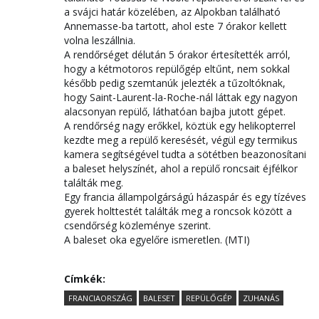
a svájci határ közelében, az Alpokban található
Annemasse-ba tartott, ahol este 7 órakor kellett
volna leszállnia.
A rendőrséget délután 5 órakor értesítették arról,
hogy a kétmotoros repülőgép eltűnt, nem sokkal
később pedig szemtanúk jelezték a tűzoltóknak,
hogy Saint-Laurent-la-Roche-nál láttak egy nagyon
alacsonyan repülő, láthatóan bajba jutott gépet.
A rendőrség nagy erőkkel, köztük egy helikopterrel
kezdte meg a repülő keresését, végül egy termikus
kamera segítségével tudta a sötétben beazonosítani
a baleset helyszínét, ahol a repülő roncsait éjfélkor
találták meg.
Egy francia állampolgárságú házaspár és egy tízéves
gyerek holttestét találták meg a roncsok között a
csendőrség közleménye szerint.
A baleset oka egyelőre ismeretlen. (MTI)
Címkék:
FRANCIAORSZÁG
BALESET
REPÜLŐGÉP
ZUHANÁS