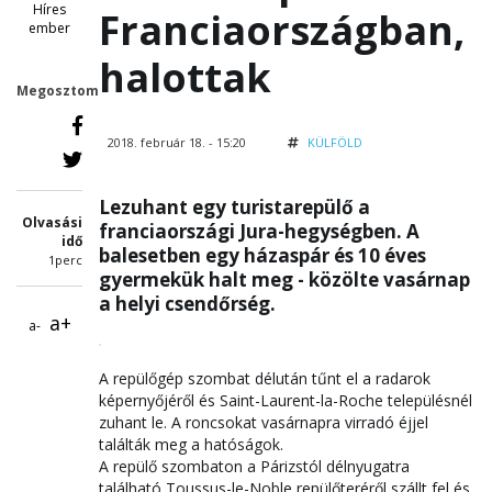
Híres
Franciaországban,
ember
halottak
Megosztom
2018. február 18. - 15:20
KÜLFÖLD
Lezuhant egy turistarepülő a
Olvasási
franciaországi Jura-hegységben. A
idő
balesetben egy házaspár és 10 éves
1perc
gyermekük halt meg - közölte vasárnap
a helyi csendőrség.
a+
a-
A repülőgép szombat délután tűnt el a radarok
képernyőjéről és Saint-Laurent-la-Roche településnél
zuhant le. A roncsokat vasárnapra virradó éjjel
találták meg a hatóságok.
A repülő szombaton a Párizstól délnyugatra
található Toussus-le-Noble repülőteréről szállt fel és