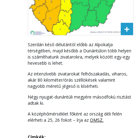
Szerdán késő délutántól előbb az Alpokalja
térségében, majd később a Dunántúlon több helyen
is számíthatunk zivatarokra, melyek között egy-egy
hevesebb is lehet.
Az intenzívebb zivatarokat felhőszakadás, viharos,
akár 80 kilométer/órás széllökések valamint
nagyobb méretű jégeső is kísérheti.
Négy nyugat-dunántúli megyére másodfokú risztást
adtak ki.
A középhőmérséklet főként az ország déli felén
elérheti a 25, 26 fokot – írja az
OMSZ.
Címkék: