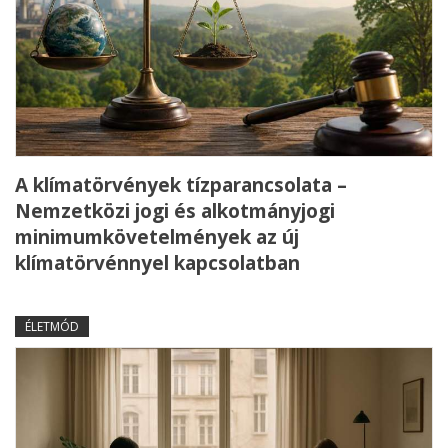
A klímatörvények tízparancsolata –
Nemzetközi jogi és alkotmányjogi
minimumkövetelmények az új
klímatörvénnyel kapcsolatban
ÉLETMÓD