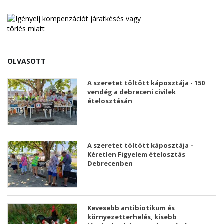
OLVASOTT
A szeretet töltött káposztája - 150
vendég a debreceni civilek
ételosztásán
A szeretet töltött káposztája –
Kéretlen Figyelem ételosztás
Debrecenben
Kevesebb antibiotikum és
környezetterhelés, kisebb