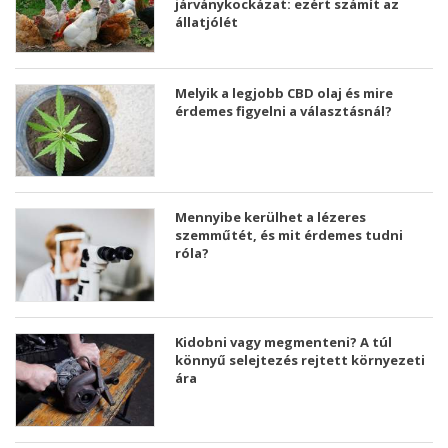
járványkockázat: ezért számít az
állatjólét
Melyik a legjobb CBD olaj és mire
érdemes figyelni a választásnál?
Mennyibe kerülhet a lézeres
szemműtét, és mit érdemes tudni
róla?
Kidobni vagy megmenteni? A túl
könnyű selejtezés rejtett környezeti
ára