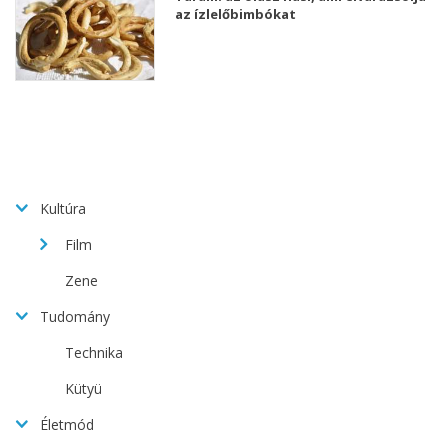
az ízlelőbimbókat
Kultúra
Film
Zene
Tudomány
Technika
Kütyü
Életmód