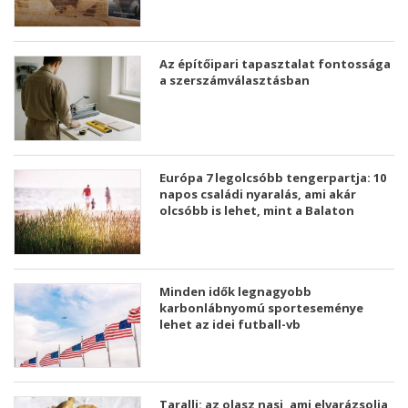
Az építőipari tapasztalat fontossága
a szerszámválasztásban
Európa 7 legolcsóbb tengerpartja: 10
napos családi nyaralás, ami akár
olcsóbb is lehet, mint a Balaton
Minden idők legnagyobb
karbonlábnyomú sporteseménye
lehet az idei futball-vb
Taralli: az olasz nasi, ami elvarázsolja