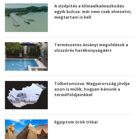
A vízépítés a klímaalkalmazkodás
egyik kulcsa: már nem csak elvezetni,
megtartani is kell
Természetes ásványi megoldások a
vízszűrés hatékonyságáért
Túlbetonozva: Magyarország jövője
azon is múlik, hogyan bánunk a
termőföldjeinkkel
Egyiptom örök titkai