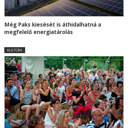
Még Paks kiesését is áthidalhatná a
megfelelő energiatárolás
KULTÚRA