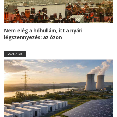
Nem elég a hőhullám, itt a nyári
légszennyezés: az ózon
GAZDASÁG