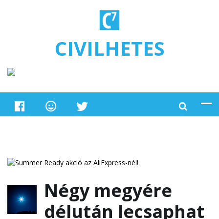
Ugrás a tartalomra
CIVILHETES
Négy megyére
délután lecsaphat