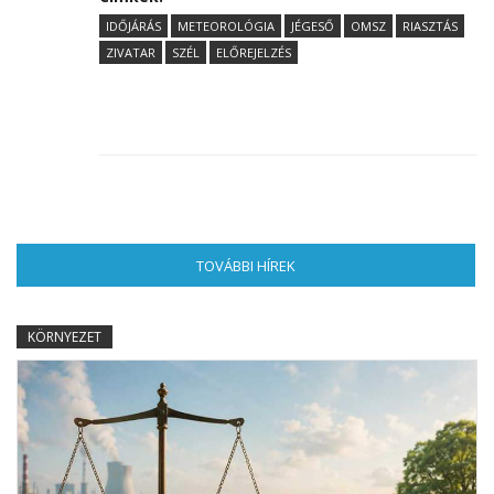
IDŐJÁRÁS
METEOROLÓGIA
JÉGESŐ
OMSZ
RIASZTÁS
ZIVATAR
SZÉL
ELŐREJELZÉS
TOVÁBBI HÍREK
(AKTÍV FÜL)
KÖRNYEZET