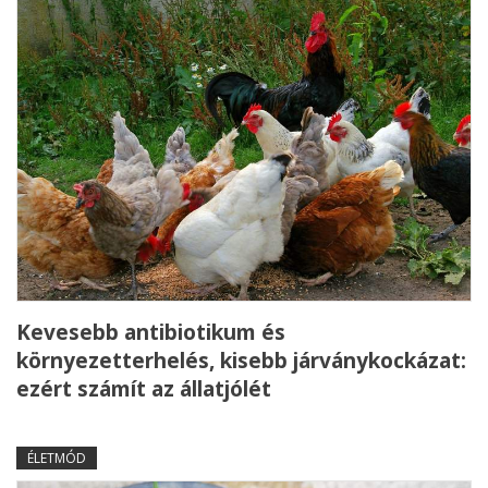
Kevesebb antibiotikum és
környezetterhelés, kisebb járványkockázat:
ezért számít az állatjólét
ÉLETMÓD