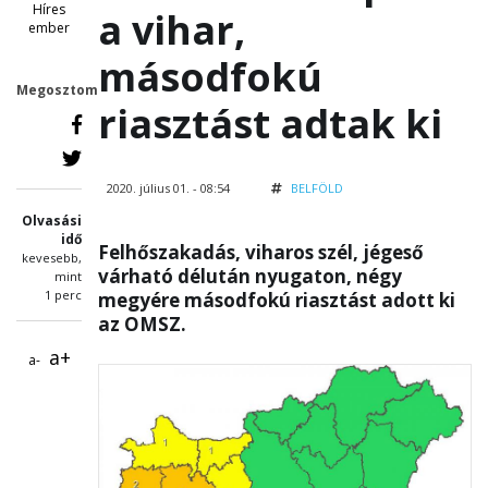
Híres
a vihar,
ember
másodfokú
Megosztom
riasztást adtak ki
2020. július 01. - 08:54
BELFÖLD
Olvasási
idő
Felhőszakadás, viharos szél, jégeső
kevesebb,
várható délután nyugaton, négy
mint
1 perc
megyére másodfokú riasztást adott ki
az OMSZ.
a+
a-