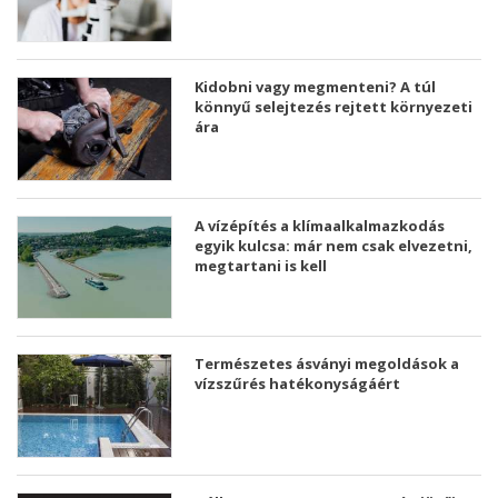
Kidobni vagy megmenteni? A túl
könnyű selejtezés rejtett környezeti
ára
A vízépítés a klímaalkalmazkodás
egyik kulcsa: már nem csak elvezetni,
megtartani is kell
Természetes ásványi megoldások a
vízszűrés hatékonyságáért