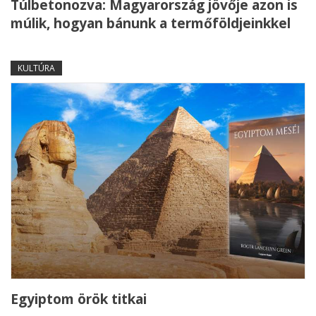
Túlbetonozva: Magyarország jövője azon is
múlik, hogyan bánunk a termőföldjeinkkel
KULTÚRA
Egyiptom örök titkai