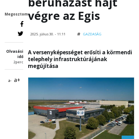
beruházást hajt
végre az Egis
Megosztom
2025. július 30. - 11:11
GAZDASÁG
Olvasási
A versenyképességet erősíti a körmendi
idő
telephely infrastruktúrájának
2perc
megújítása
a+
a-