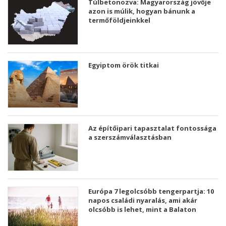
Túlbetonozva: Magyarország jövője
azon is múlik, hogyan bánunk a
termőföldjeinkkel
Egyiptom örök titkai
Az építőipari tapasztalat fontossága
a szerszámválasztásban
Európa 7 legolcsóbb tengerpartja: 10
napos családi nyaralás, ami akár
olcsóbb is lehet, mint a Balaton