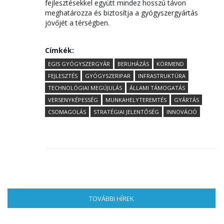
fejlesztésekkel együtt mindez hosszú távon
meghatározza és biztosítja a gyógyszergyártás
jövőjét a térségben.
Címkék:
EGIS GYÓGYSZERGYÁR
BERUHÁZÁS
KÖRMEND
FEJLESZTÉS
GYÓGYSZERIPAR
INFRASTRUKTÚRA
TECHNOLÓGIAI MEGÚJULÁS
ÁLLAMI TÁMOGATÁS
VERSENYKÉPESSÉG
MUNKAHELYTEREMTÉS
GYÁRTÁS
CSOMAGOLÁS
STRATÉGIAI JELENTŐSÉG
INNOVÁCIÓ
TOVÁBBI HÍREK
(AKTÍV FÜL)