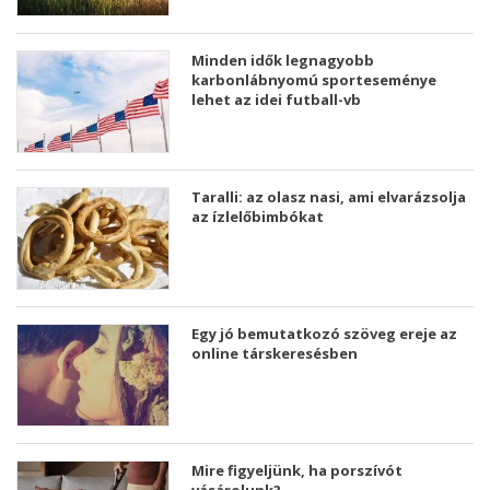
Minden idők legnagyobb
karbonlábnyomú sporteseménye
lehet az idei futball-vb
Taralli: az olasz nasi, ami elvarázsolja
az ízlelőbimbókat
Egy jó bemutatkozó szöveg ereje az
online társkeresésben
Mire figyeljünk, ha porszívót
vásárolunk?