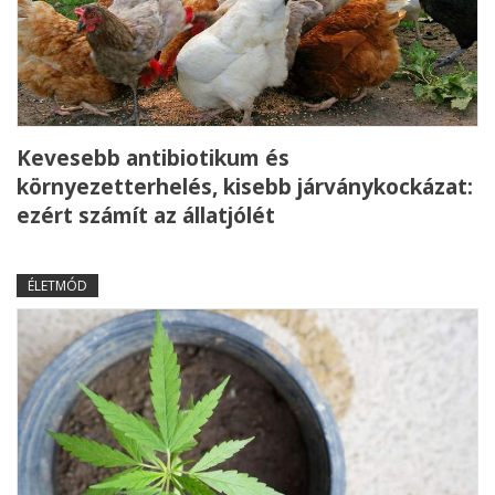
Kevesebb antibiotikum és
környezetterhelés, kisebb járványkockázat:
ezért számít az állatjólét
ÉLETMÓD