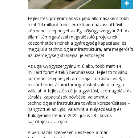
Fejlesztési programjának újabb állomásaként több
mint 14 milliárd forint értékű beruházással bővíti
körmendi telephelyét az Egis Gyógyszergyár Zrt. Az
állami támogatással megvalósuló projektnek
köszönhetően nőnek a gyáregység kapacitásai és
megújul a technológiai infrastruktúra, ami megerősíti
az üzemegység stratégiai jelentőségét.
Az Egis Gyógyszergyár Zrt. újabb, több mint 14
milliárd forint értékű beruházással fejleszti tovább
körmendi telephelyét, amit saját forrásból és 3,5
milliárd forint állami támogatásból valósít meg a
vállalat. A fejlesztés célja a gyártási, csomagolási és
tárolási kapacitások bővítése, valamint a
technológiai infrastruktúra további korszerűsítése –
hangzott el az Egis, valamint a Külgazdasági és
Külügyminisztérium 2025. július 28-i közös
sajtótájékoztatóján.
A beruházás szervesen illeszkedik a már