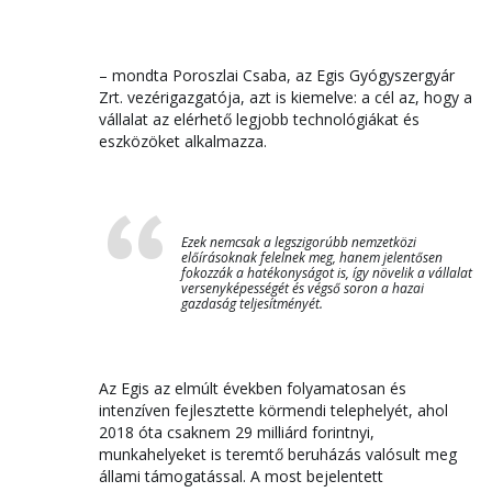
– mondta Poroszlai Csaba, az Egis Gyógyszergyár
Zrt. vezérigazgatója, azt is kiemelve: a cél az, hogy a
vállalat az elérhető legjobb technológiákat és
eszközöket alkalmazza.
Ezek nemcsak a legszigorúbb nemzetközi
előírásoknak felelnek meg, hanem jelentősen
fokozzák a hatékonyságot is, így növelik a vállalat
versenyképességét és végső soron a hazai
gazdaság teljesítményét.
Az Egis az elmúlt években folyamatosan és
intenzíven fejlesztette körmendi telephelyét, ahol
2018 óta csaknem 29 milliárd forintnyi,
munkahelyeket is teremtő beruházás valósult meg
állami támogatással. A most bejelentett