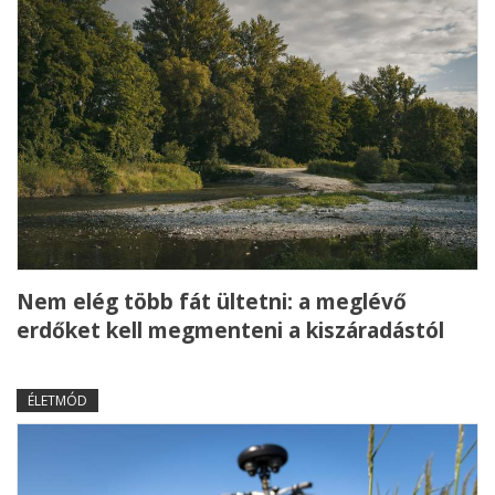
Nem elég több fát ültetni: a meglévő
erdőket kell megmenteni a kiszáradástól
ÉLETMÓD