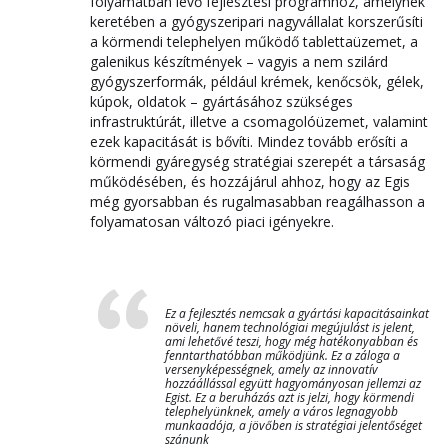
folyamatban lévő fejlesztési programhoz, amelynek
keretében a gyógyszeripari nagyvállalat korszerűsíti
a körmendi telephelyen működő tablettaüzemet, a
galenikus készítmények – vagyis a nem szilárd
gyógyszerformák, például krémek, kenőcsök, gélek,
kúpok, oldatok – gyártásához szükséges
infrastruktúrát, illetve a csomagolóüzemet, valamint
ezek kapacitását is bővíti. Mindez tovább erősíti a
körmendi gyáregység stratégiai szerepét a társaság
működésében, és hozzájárul ahhoz, hogy az Egis
még gyorsabban és rugalmasabban reagálhasson a
folyamatosan változó piaci igényekre.
Ez a fejlesztés nemcsak a gyártási kapacitásainkat
növeli, hanem technológiai megújulást is jelent,
ami lehetővé teszi, hogy még hatékonyabban és
fenntarthatóbban működjünk. Ez a záloga a
versenyképességnek, amely az innovatív
hozzáállással együtt hagyományosan jellemzi az
Egist. Ez a beruházás azt is jelzi, hogy körmendi
telephelyünknek, amely a város legnagyobb
munkaadója, a jövőben is stratégiai jelentőséget
szánunk