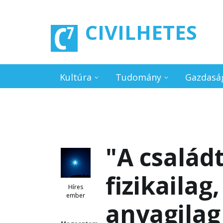
Ugrás a tartalomra
CIVILHETES
Kultúra
Tudomány
Gazdasá
"A család
fizikailag
Híres
ember
anyagilag 