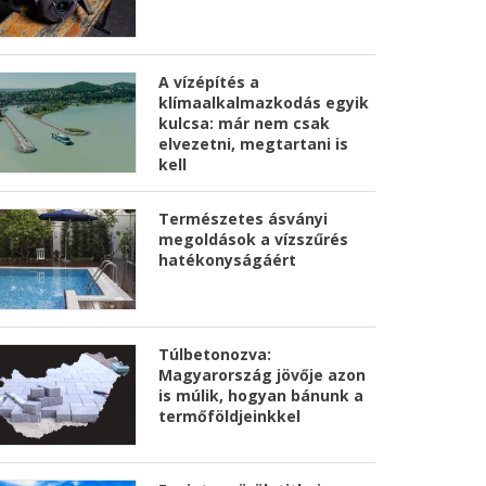
A vízépítés a
klímaalkalmazkodás egyik
kulcsa: már nem csak
elvezetni, megtartani is
kell
Természetes ásványi
megoldások a vízszűrés
hatékonyságáért
Túlbetonozva:
Magyarország jövője azon
is múlik, hogyan bánunk a
termőföldjeinkkel