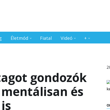
g
Életmód
Fiatal
Videó
+
2
tagot gondozók
, mentálisan és
is
O