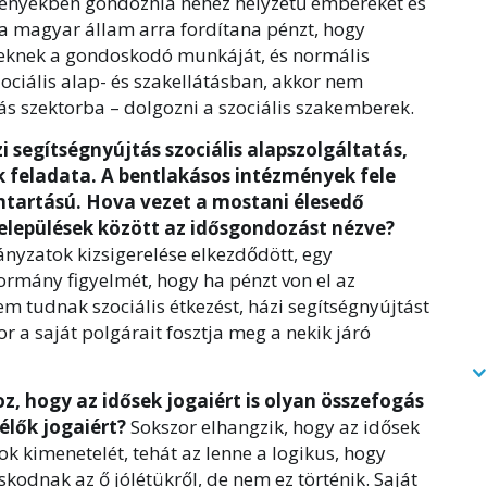
ményekben gondoznia nehéz helyzetű embereket és
 a magyar állam arra fordítana pénzt, hogy
eknek a gondoskodó munkáját, és normális
ociális alap- és szakellátásban, akkor nem
s szektorba – dolgozni a szociális szakemberek.
i segítségnyújtás szociális alapszolgáltatás,
feladata. A bentlakásos intézmények fele
tartású. Hova vezet a mostani élesedő
települések között az idősgondozást nézve?
nyzatok kizsigerelése elkezdődött, egy
ormány figyelmét, hogy ha pénzt von el az
 tudnak szociális étkezést, házi segítségnyújtást
or a saját polgárait fosztja meg a nekik járó
z, hogy az idősek jogaiért is olyan összefogás
élők jogaiért?
Sokszor elhangzik, hogy az idősek
ok kimenetelét, tehát az lenne a logikus, hogy
odnak az ő jólétükről, de nem ez történik. Saját