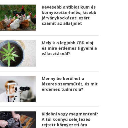
Kevesebb antibiotikum és
környezetterhelés, kisebb
járványkockázat: ezért
számít az állatjólét
Melyik a legjobb CBD olaj
és mire érdemes figyelni a
választásnál?
Mennyibe kerülhet a
lézeres szemműtét, és mit
érdemes tudni róla?
Kidobni vagy megmenteni?
A túl könnyű selejtezés
rejtett környezeti ára