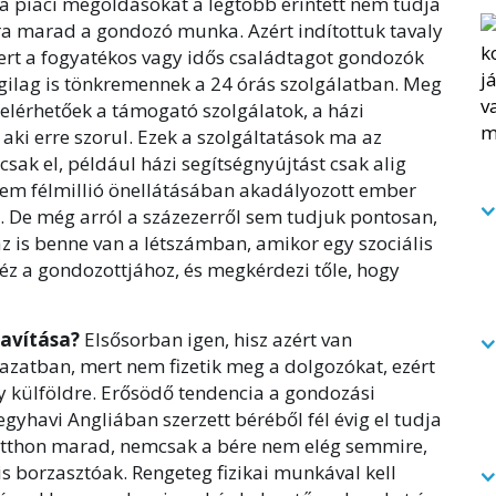
 a piaci megoldásokat a legtöbb érintett nem tudja
kra marad a gondozó munka. Azért indítottuk tavaly
rt a fogyatékos vagy idős családtagot gondozók
agilag is tönkremennek a 24 órás szolgálatban. Meg
 elérhetőek a támogató szolgálatok, a házi
aki erre szorul. Ezek a szolgáltatások ma az
csak el, például házi segítségnyújtást csak alig
nem félmillió önellátásában akadályozott ember
. De még arról a százezerről sem tudjuk pontosan,
z is benne van a létszámban, amikor egy szociális
z a gondozottjához, és megkérdezi tőle, hogy
javítása?
Elsősorban igen, hisz azért van
azatban, mert nem fizetik meg a dolgozókat, ezért
 külföldre. Erősödő tendencia a gondozási
gyhavi Angliában szerzett béréből fél évig el tudja
a itthon marad, nemcsak a bére nem elég semmire,
borzasztóak. Rengeteg fizikai munkával kell