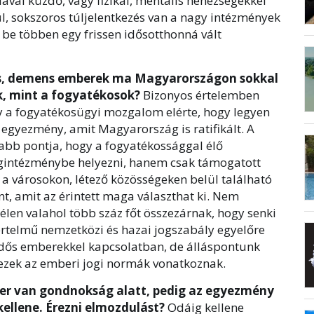
val küzdő, vagy fizikai, mentális nehézségekkel
, sokszoros túljelentkezés van a nagy intézmények
k be többen egy frissen idősotthonná vált
dős, demens emberek ma Magyarországon sokkal
k, mint a fogyatékosok?
Bizonyos értelemben
y a fogyatékosügyi mozgalom elérte, hogy legyen
 egyezmény, amit Magyarország is ratifikált. A
bb pontja, hogy a fogyatékossággal élő
intézménybe helyezni, hanem csak támogatott
 a városokon, létező közösségeken belül található
nt, amit az érintett maga választhat ki. Nem
zélen valahol több száz főt összezárnak, hogy senki
értelmű nemzetközi és hazai jogszabály egyelőre
idős emberekkel kapcsolatban, de álláspontunk
nezek az emberi jogi normák vonatkoznak.
ber van gondnokság alatt, pedig az egyezmény
kellene. Érezni elmozdulást?
Odáig kellene