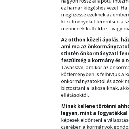
nagyon rossz állapotú intéz
ez hamar kiégéshez vezet. Ha
megfizesse ezeknek az ember
körülményeket teremtsen a sz
mennének külföldre – vagy má
Az otthon közeli ápolás, ház
ami ma az önkormányzatok 
szintén önkormányzati fenn
feszültség a kormány és a 
Tavasszal, amikor az önkormá
közleményben is felhívtuk a k
önkormányzatoktól és azok nem
biztosítani a lakosaiknak, akk
ellátásoktól.
Minek kellene történni ahho
legyen, mint a fogyatékkal 
képesek eldönteni a választás
cserében a kormányok gondosk