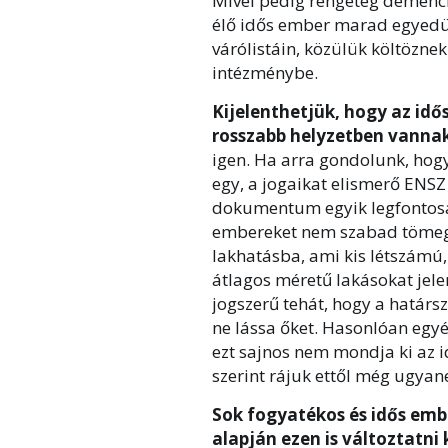
Mivel pedig rengeteg demenciá
élő idős ember marad egyedül
várólistáin, közülük költözne
intézménybe.
Kijelenthetjük, hogy az i
rosszabb helyzetben vanna
igen. Ha arra gondolunk, hog
egy, a jogaikat elismerő ENSZ
dokumentum egyik legfontosa
embereket nem szabad tömeg
lakhatásba, ami kis létszámú,
átlagos méretű lakásokat jele
jogszerű tehát, hogy a határs
ne lássa őket. Hasonlóan egy
ezt sajnos nem mondja ki az 
szerint rájuk ettől még ugya
Sok fogyatékos és idős em
alapján ezen is változtatni 