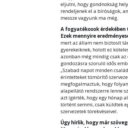
eljutni, hogy gondnokság hel
rendeljenek el a bíróságok, am
messze vagyunk ma még.
A fogyatékosok érdekében t
Ezek mennyire eredményes
mert az állam nem biztosít tá
gyerekeiknek, holott ez kötel
azonban még mindig csak az e
gondozásra szoruló idős ember
„Szabad napot minden család
érintetteket tömörítő szerveze
megfogalmaztuk, hogy folyama
alapellátó rendszerre lenne s
azt ígérték, hogy egy hónap a
történt semmi, csak küldtek e
szervezetek törekvéseivel.
Úgy hírlik, hogy már szöveg