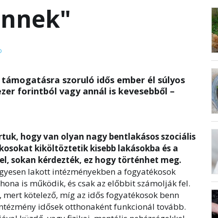
nnek"
D
 támogatásra szoruló idős ember él súlyos
zer forintból vagy annál is kevesebből –
tuk, hogy van olyan nagy bentlakásos szociális
osokat kiköltöztetik kisebb lakásokba és a
el, sokan kérdezték, ez hogy történhet meg.
gyesen lakott intézményekben a fogyatékosok
hona is működik, és csak az előbbit számolják fel.
t, mert kötelező, míg az idős fogyatékosok benn
intézmény idősek otthonaként funkcionál tovább.