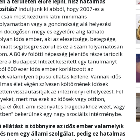
n a területen előre lépni, hisz hatalmas
sítás?
Induljunk ki abból, hogy 2007-es a
csak most kezdünk látni minimális
folyamatban vagy a gondnokság alá helyezési
n döcögősen megy és egyelőre alig látható
lyan idős ember, aki az elesettsége, betegsége,
 miatt segítségre szorul és ez a szám folyamatosan
m. A 80 év fölötti népesség jelentős része tartozik
ére a Budapest Intézet készített egy tanulmányt
ól 600 ezer idős ember korlátozott az
ek valamilyen típusú ellátás kellene. Vannak idős
almas élet végén szívesen költöznének idősek
tten visszautasítják az intézményi elhelyezést. Fel
nyeket, mert ma ezek az idősek vagy otthon,
ja el őket, ami iszonyatos tragédiákhoz vezet, vagy
setben” bekerülnek egy nagy szociális intézménybe.
 ellátást is többnyire az idős ember valamelyik
és nem egy állami szolgálat, pedig ez hatalmas