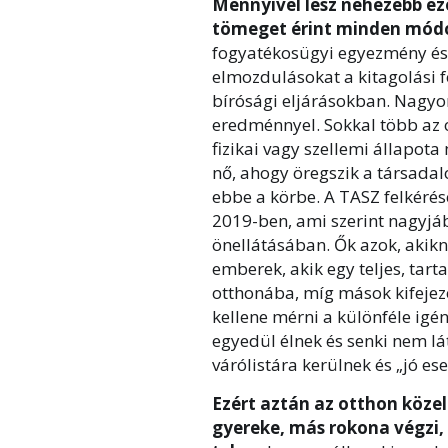
Mennyivel lesz nehezebb eze
tömeget érint minden módo
fogyatékosügyi egyezmény és 
elmozdulásokat a kitagolási 
bírósági eljárásokban. Nagyo
eredménnyel. Sokkal több az o
fizikai vagy szellemi állapota
nő, ahogy öregszik a társadalo
ebbe a körbe. A TASZ felkérés
2019-ben, ami szerint nagyjáb
önellátásában. Ők azok, akikn
emberek, akik egy teljes, tart
otthonába, míg mások kifejeze
kellene mérni a különféle igé
egyedül élnek és senki nem lát
várólistára kerülnek és „jó e
Ezért aztán az otthon közeli
gyereke, más rokona végzi, 