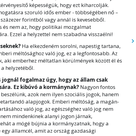
rvényesítő képességük, hogy ezt kiharcolják.
mogatásra szoruló idős ember - többségében nő –
 százezer forintból vagy annál is kevesebből.
s és nem az, hogy politikai mozgalmat
ára. Ezzel a helyzettel nem szabadna visszaélni!
őseknek?
Ha elkezdeném sorolni, napestig tartana,
beri méltósághoz való jog, ez a legfontosabb. Az
, aki emberhez méltatlan körülmények között él és
 a helyzetéből.
s jognál fogalmaz úgy, hogy az állam csak
sára. Ez kibúvó a kormánynak?
Nagyon fontos
 beszélünk, azok nem ilyen szociális jogok, hanem
betartandó alapjogok. Emberi méltóság, a magán-
 tartásához való jog, az egészséghez való jog nem
hanem mindenkinek alanyi jogon járnak,
 tehát a mögé bújnia a kormányzatnak, hogy a
 egy államcél, amit az ország gazdasági