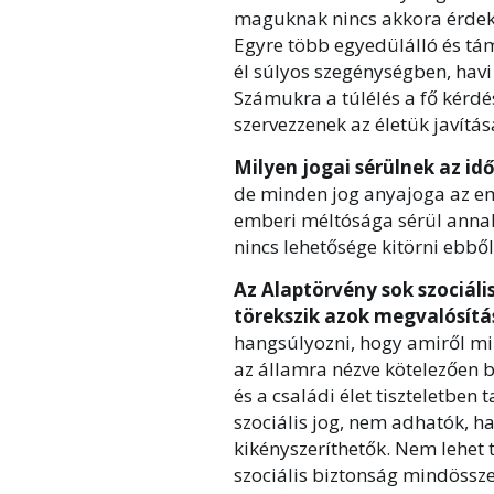
maguknak nincs akkora érdeké
Egyre több egyedülálló és tá
él súlyos szegénységben, havi
Számukra a túlélés a fő kérdé
szervezzenek az életük javítás
Milyen jogai sérülnek az id
de minden jog anyajoga az em
emberi méltósága sérül annak
nincs lehetősége kitörni ebből
Az Alaptörvény sok szociáli
törekszik azok megvalósítá
hangsúlyozni, hogy amiről mi
az államra nézve kötelezően 
és a családi élet tiszteletben
szociális jog, nem adhatók, 
kikényszeríthetők. Nem lehet
szociális biztonság mindössze