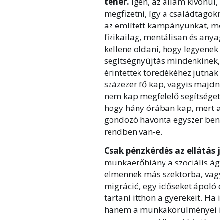
teher.
Igen, az állam kivonul,
megfizetni, így a családtago
az említett kampányunkat, me
fizikailag, mentálisan és any
kellene oldani, hogy legyenek
segítségnyújtás mindenkinek, 
érintettek töredékéhez jutnak 
százezer fő kap, vagyis majd
nem kap megfelelő segítséget
hogy hány órában kap, mert a
gondozó havonta egyszer bené
rendben van-e.
Csak pénzkérdés az ellátás 
munkaerőhiány a szociális ág
elmennek más szektorba, vagy
migráció, egy időseket ápoló e
tartani itthon a gyerekeit. H
hanem a munkakörülményei is 