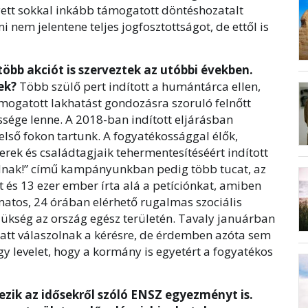
yett sokkal inkább támogatott döntéshozatalt
i nem jelentene teljes jogfosztottságot, de ettől is
öbb akciót is szerveztek az utóbbi években.
ek?
Több szülő pert indított a humántárca ellen,
mogatott lakhatást gondozásra szoruló felnőtt
essége lenne. A 2018-ban indított eljárásban
lső fokon tartunk. A fogyatékossággal élők,
ek és családtagjaik tehermentesítéséért indított
nak!” című kampányunkban pedig több tucat, az
t és 13 ezer ember írta alá a petíciónkat, amiben
tos, 24 órában elérhető rugalmas szociális
zükség az ország egész területén. Tavaly januárban
latt válaszolnak a kérésre, de érdemben azóta sem
gy levelet, hogy a kormány is egyetért a fogyatékos
ezik az idősekről szóló ENSZ egyezményt is.