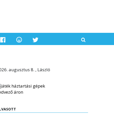
026. augusztus 8. , László
LVASOTT