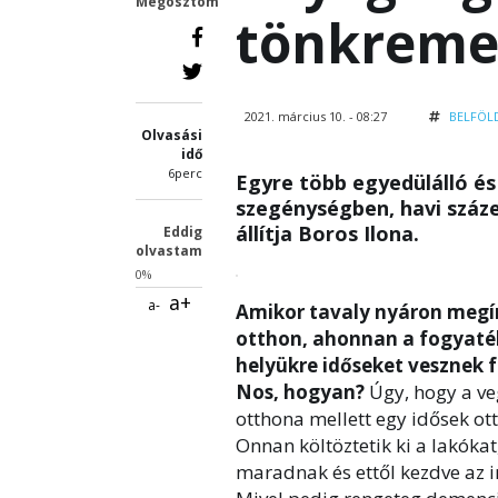
Megosztom
tönkreme
2021. március 10. - 08:27
BELFÖL
Olvasási
idő
6perc
Egyre több egyedülálló és
szegénységben, havi száze
állítja Boros Ilona.
Eddig
olvastam
0%
a+
a-
Amikor tavaly nyáron megír
otthon, ahonnan a fogyaték
helyükre időseket vesznek f
Nos, hogyan?
Úgy, hogy a ve
otthona mellett egy idősek ott
Onnan költöztetik ki a lakóka
maradnak és ettől kezdve az 