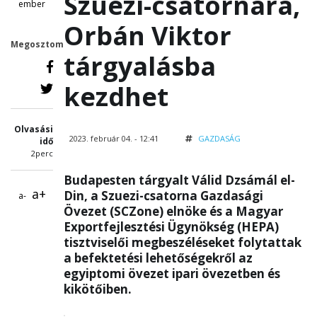
Szuezi-csatornára,
ember
Orbán Viktor
Megosztom
tárgyalásba
kezdhet
Olvasási
2023. február 04. - 12:41
GAZDASÁG
idő
2perc
Budapesten tárgyalt Válid Dzsámál el-
a+
Din, a Szuezi-csatorna Gazdasági
a-
Övezet (SCZone) elnöke és a Magyar
Exportfejlesztési Ügynökség (HEPA)
tisztviselői megbeszéléseket folytattak
a befektetési lehetőségekről az
egyiptomi övezet ipari övezetben és
kikötőiben.