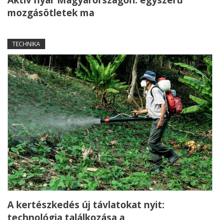
Aktív nyár Magyarországon: egyszerű
mozgásötletek ma
TECHNIKA
A kertészkedés új távlatokat nyit:
technológia találkozása a