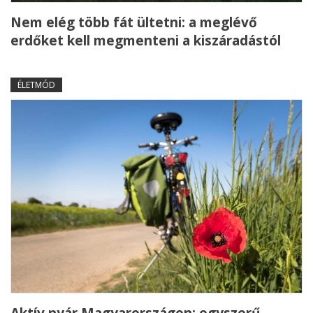
Nem elég több fát ültetni: a meglévő
erdőket kell megmenteni a kiszáradástól
ÉLETMÓD