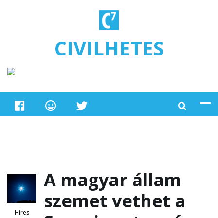
Ugrás a tartalomra
CIVILHETES
A magyar állam
szemet vethet a
Híres