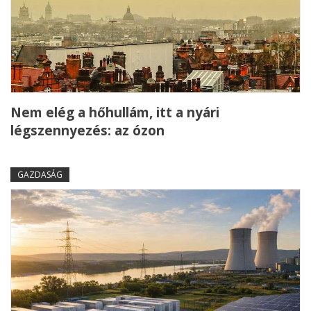
Nem elég a hőhullám, itt a nyári
légszennyezés: az ózon
GAZDASÁG