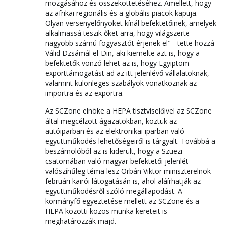
mozgásához és összeköttetéséhez. Amellett, hogy
az afrikai regionális és a globális piacok kapuja.
Olyan versenyelőnyöket kínál befektetőinek, amelyek
alkalmassá teszik őket arra, hogy világszerte
nagyobb számú fogyasztót érjenek el" - tette hozzá
Válid Dzsámál el-Din, aki kiemelte azt is, hogy a
befektetők vonzó lehet az is, hogy Egyiptom
exporttámogatást ad az itt jelenlévő vállalatoknak,
valamint különleges szabályok vonatkoznak az
importra és az exportra.
Az SCZone elnöke a HEPA tisztviselőivel az SCZone
által megcélzott ágazatokban, köztük az
autóiparban és az elektronikai iparban való
együttműködés lehetőségeiről is tárgyalt. Továbbá a
beszámolóból az is kiderült, hogy a Szuezi-
csatornában való magyar befektetői jelenlét
valószínűleg téma lesz Orbán Viktor miniszterelnök
februári kairói látogatásán is, ahol aláírhatják az
együttműködésről szóló megállapodást. A
kormányfő egyeztetése mellett az SCZone és a
HEPA közötti közös munka kereteit is
meghatározzák majd.