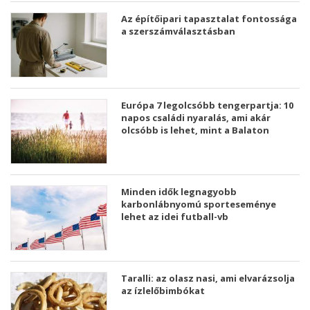
Az építőipari tapasztalat fontossága
a szerszámválasztásban
Európa 7 legolcsóbb tengerpartja: 10
napos családi nyaralás, ami akár
olcsóbb is lehet, mint a Balaton
Minden idők legnagyobb
karbonlábnyomú sporteseménye
lehet az idei futball-vb
Taralli: az olasz nasi, ami elvarázsolja
az ízlelőbimbókat