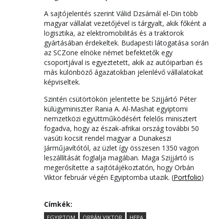
A sajtójelentés szerint Válid Dzsámál el-Din több
magyar vállalat vezetőjével is tárgyalt, akik főként a
logisztika, az elektromobilitás és a traktorok
gyártásában érdekeltek. Budapesti látogatása során
az SCZone elnöke német befektetők egy
csoportjával is egyeztetett, akik az autóiparban és
más különböző ágazatokban jelenlévő vállalatokat
képviseltek.
Szintén csütörtökön jelentette be Szijjártó Péter
külügyminiszter Rania A. Al-Mashat egyiptomi
nemzetközi együttműködésért felelős minisztert
fogadva, hogy az észak-afrikai ország további 50
vasúti kocsit rendel magyar a Dunakeszi
Járműjavítótól, az üzlet így összesen 1350 vagon
leszállítását foglalja magában. Maga Szijjártó is
megerősítette a sajtótájékoztatón, hogy Orbán
Viktor február végén Egyiptomba utazik. (
Portfolio
)
Címkék:
EGYIPTOM
ORBÁN VIKTOR
HEPA