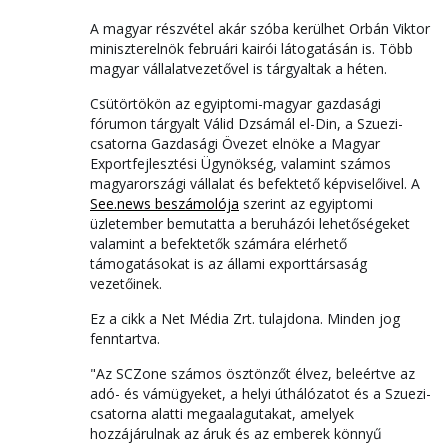
A magyar részvétel akár szóba kerülhet Orbán Viktor
miniszterelnök februári kairói látogatásán is. Több
magyar vállalatvezetővel is tárgyaltak a héten.
Csütörtökön az egyiptomi-magyar gazdasági
fórumon tárgyalt Válid Dzsámál el-Din, a Szuezi-
csatorna Gazdasági Övezet elnöke a Magyar
Exportfejlesztési Ügynökség, valamint számos
magyarországi vállalat és befektető képviselőivel. A
See.news beszámolója
szerint az egyiptomi
üzletember bemutatta a beruházói lehetőségeket
valamint a befektetők számára elérhető
támogatásokat is az állami exporttársaság
vezetőinek.
Ez a cikk a Net Média Zrt. tulajdona. Minden jog
fenntartva.
"Az SCZone számos ösztönzőt élvez, beleértve az
adó- és vámügyeket, a helyi úthálózatot és a Szuezi-
csatorna alatti megaalagutakat, amelyek
hozzájárulnak az áruk és az emberek könnyű