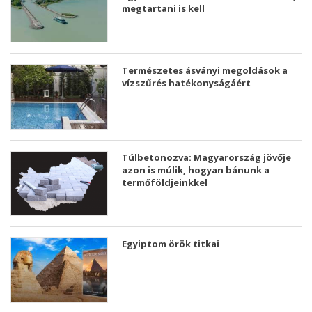
megtartani is kell
Természetes ásványi megoldások a
vízszűrés hatékonyságáért
Túlbetonozva: Magyarország jövője
azon is múlik, hogyan bánunk a
termőföldjeinkkel
Egyiptom örök titkai