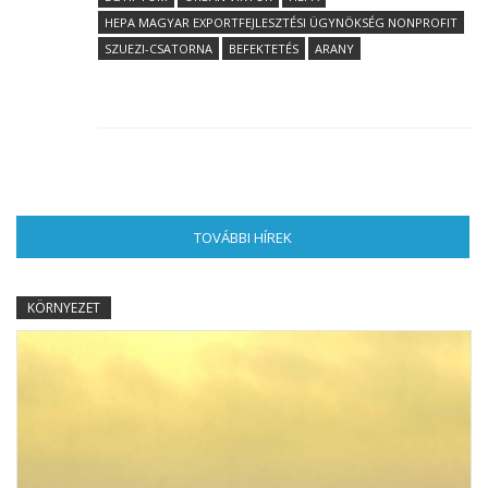
HEPA MAGYAR EXPORTFEJLESZTÉSI ÜGYNÖKSÉG NONPROFIT
SZUEZI-CSATORNA
BEFEKTETÉS
ARANY
TOVÁBBI HÍREK
(AKTÍV FÜL)
KÖRNYEZET