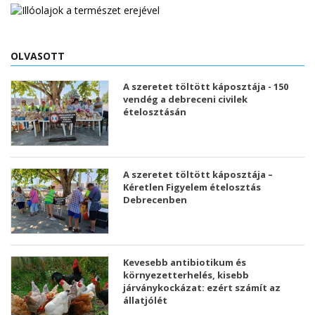
OLVASOTT
A szeretet töltött káposztája - 150
vendég a debreceni civilek
ételosztásán
A szeretet töltött káposztája –
Kéretlen Figyelem ételosztás
Debrecenben
Kevesebb antibiotikum és
környezetterhelés, kisebb
járványkockázat: ezért számít az
állatjólét