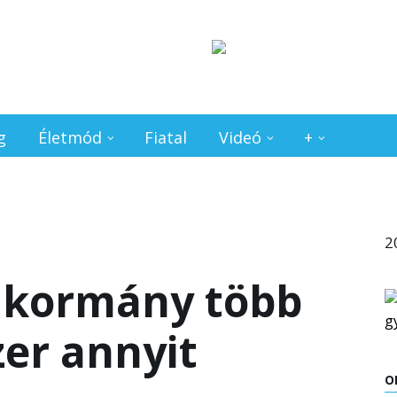
g
Életmód
Fiatal
Videó
+
2
 kormány több
zer annyit
O