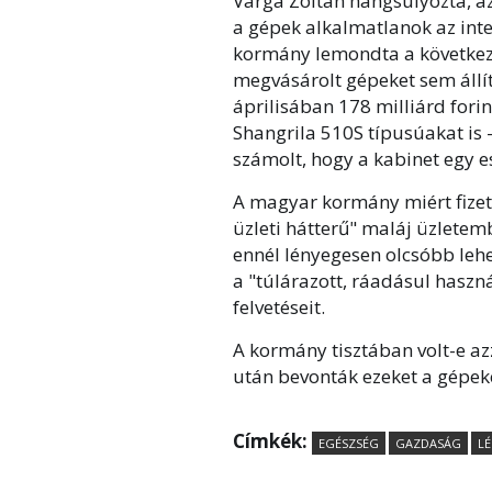
Varga Zoltán hangsúlyozta, az
a gépek alkalmatlanok az inten
kormány lemondta a következ
megvásárolt gépeket sem állí
áprilisában 178 milliárd forin
Shangrila 510S típusúakat is 
számolt, hogy a kabinet egy es
A magyar kormány miért fizetet
üzleti hátterű" maláj üzletem
ennél lényegesen olcsóbb lehet
a "túlárazott, ráadásul haszn
felvetéseit.
A kormány tisztában volt-e az
után bevonták ezeket a gépeke
Címkék:
EGÉSZSÉG
GAZDASÁG
L