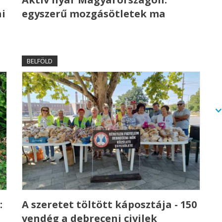
i
egyszerű mozgásötletek ma
BELFÖLD
:
A szeretet töltött káposztája - 150
vendég a debreceni civilek