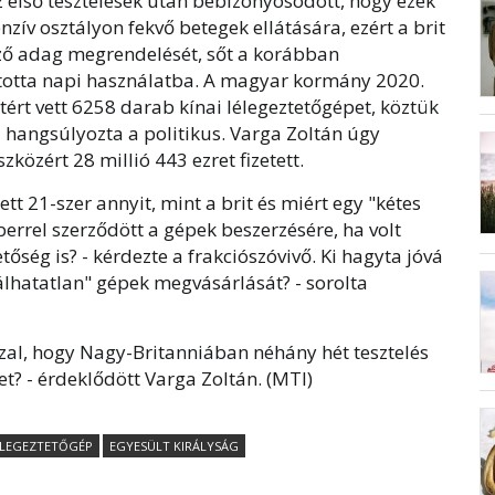
 első tesztelések után bebizonyosodott, hogy ezek
zív osztályon fekvő betegek ellátására, ezért a brit
ő adag megrendelését, sőt a korábban
totta napi használatba. A magyar kormány 2020.
tért vett 6258 darab kínai lélegeztetőgépet, köztük
- hangsúlyozta a politikus. Varga Zoltán úgy
zközért 28 millió 443 ezret fizetett.
t 21-szer annyit, mint a brit és miért egy "kétes
berrel szerződött a gépek beszerzésére, ha volt
őség is? - kérdezte a frakciószóvivő. Ki hagyta jóvá
álhatatlan" gépek megvásárlását? - sorolta
zal, hogy Nagy-Britanniában néhány hét tesztelés
t? - érdeklődött Varga Zoltán. (MTI)
ÉLEGEZTETŐGÉP
EGYESÜLT KIRÁLYSÁG