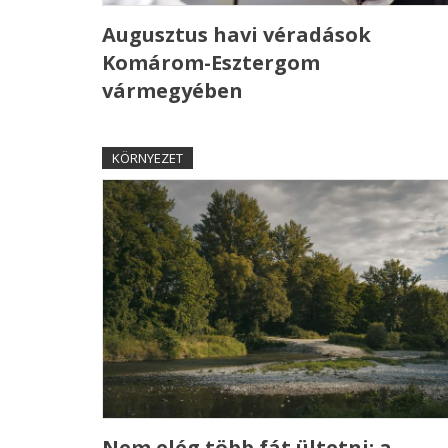
Augusztus havi véradások
Komárom-Esztergom
vármegyében
KÖRNYEZET
Nem elég több fát ültetni: a