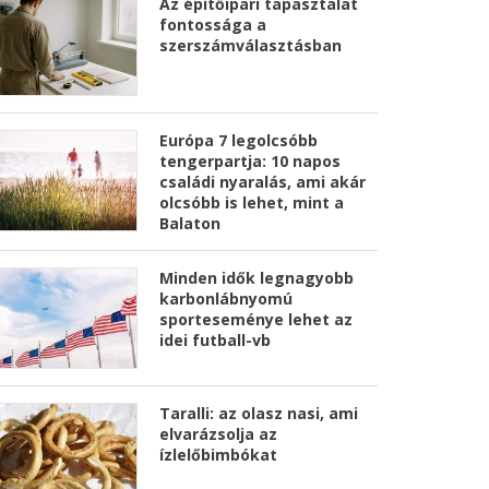
Az építőipari tapasztalat
fontossága a
szerszámválasztásban
Európa 7 legolcsóbb
tengerpartja: 10 napos
családi nyaralás, ami akár
olcsóbb is lehet, mint a
Balaton
Minden idők legnagyobb
karbonlábnyomú
sporteseménye lehet az
idei futball-vb
Taralli: az olasz nasi, ami
elvarázsolja az
ízlelőbimbókat