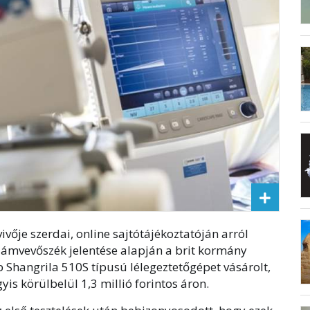
ivője szerdai, online sajtótájékoztatóján arról
számvevőszék jelentése alapján a brit kormány
Shangrila 510S típusú lélegeztetőgépet vásárolt,
is körülbelül 1,3 millió forintos áron.