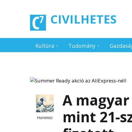
Ugrás a tartalomra
CIVILHETES
Kultúra
Tudomány
Gazdasá
A magyar
mint 21-s
Hornmici