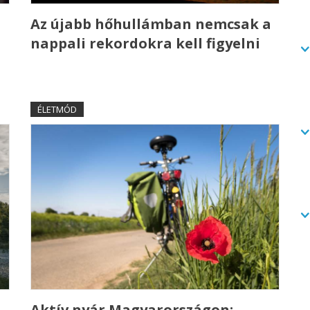
Az újabb hőhullámban nemcsak a
nappali rekordokra kell figyelni
ÉLETMÓD
Aktív nyár Magyarországon: