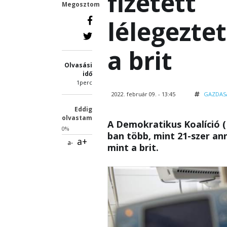
fizetett
Megosztom
lélegezte
a brit
Olvasási
idő
1perc
2022. február 09. - 13:45
GAZDAS
Eddig
olvastam
A Demokratikus Koalíció (
0%
ban több, mint 21-szer ann
a+
a-
mint a brit.