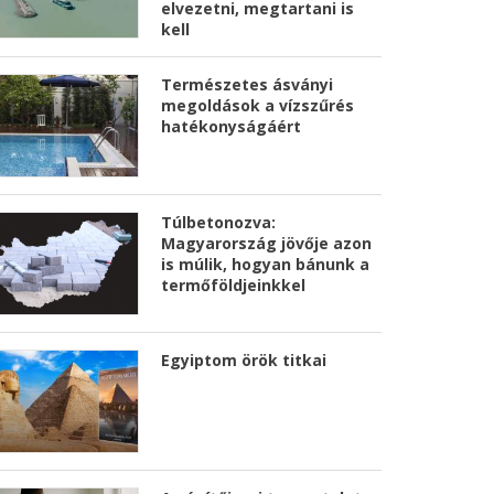
elvezetni, megtartani is
kell
Természetes ásványi
megoldások a vízszűrés
hatékonyságáért
Túlbetonozva:
Magyarország jövője azon
is múlik, hogyan bánunk a
termőföldjeinkkel
Egyiptom örök titkai