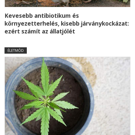
Kevesebb antibiotikum és
környezetterhelés, kisebb járványkockázat:
ezért számít az állatjólét
ÉLETMÓD