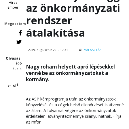
Híres
az önkormányzati
ember
rendszer
Megosztom
átalakítása
2019. augusztus 29. - 17:31
VÁLASZTÁS
Olvasási
idő
Nagy roham helyett apró lépésekkel
2perc
venné be az önkormányzatokat a
kormány.
a+
a-
Az ASP kémprogramja után az önkormányzatok
könyvelését és a cégek belső ellenőrzését is átvenné
az állam. A folyamat végére az önkormányzatok
érdektelen látványintézménnyé silányulhatnak. -
írja
az mfor