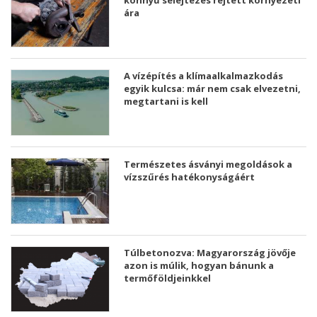
könnyű selejtezés rejtett környezeti
ára
A vízépítés a klímaalkalmazkodás
egyik kulcsa: már nem csak elvezetni,
megtartani is kell
Természetes ásványi megoldások a
vízszűrés hatékonyságáért
Túlbetonozva: Magyarország jövője
azon is múlik, hogyan bánunk a
termőföldjeinkkel