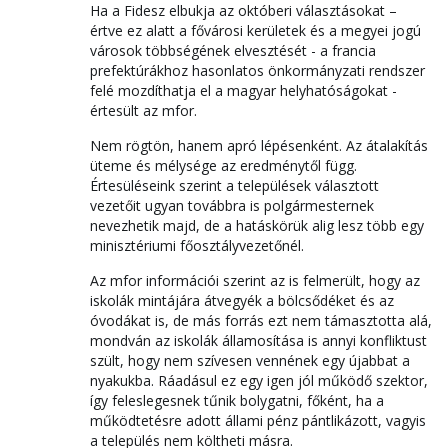
Ha a Fidesz elbukja az októberi választásokat –
értve ez alatt a fővárosi kerületek és a megyei jogú
városok többségének elvesztését - a francia
prefektúrákhoz hasonlatos önkormányzati rendszer
felé mozdíthatja el a magyar helyhatóságokat -
értesült az mfor.
Nem rögtön, hanem apró lépésenként. Az átalakítás
üteme és mélysége az eredménytől függ.
Értesüléseink szerint a települések választott
vezetőit ugyan továbbra is polgármesternek
nevezhetik majd, de a hatáskörük alig lesz több egy
minisztériumi főosztályvezetőnél.
Az mfor információi szerint az is felmerült, hogy az
iskolák mintájára átvegyék a bölcsődéket és az
óvodákat is, de más forrás ezt nem támasztotta alá,
mondván az iskolák államosítása is annyi konfliktust
szült, hogy nem szívesen vennének egy újabbat a
nyakukba. Ráadásul ez egy igen jól működő szektor,
így feleslegesnek tűnik bolygatni, főként, ha a
működtetésre adott állami pénz pántlikázott, vagyis
a település nem költheti másra.