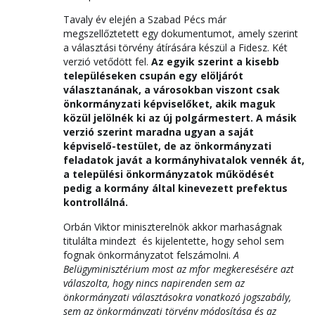
Tavaly év elején a Szabad Pécs már
megszellőztetett egy dokumentumot, amely szerint
a választási törvény átírására készül a Fidesz. Két
verzió vetődött fel.
Az egyik szerint a kisebb
településeken csupán egy elöljárót
választanának, a városokban viszont csak
önkormányzati képviselőket, akik maguk
közül jelölnék ki az új polgármestert. A másik
verzió szerint maradna ugyan a saját
képviselő-testület, de az önkormányzati
feladatok javát a kormányhivatalok vennék át,
a települési önkormányzatok működését
pedig a kormány által kinevezett prefektus
kontrollálná.
Orbán Viktor miniszterelnök akkor marhaságnak
titulálta mindezt és kijelentette, hogy sehol sem
fognak önkormányzatot felszámolni.
A
Belügyminisztérium most az mfor megkeresésére azt
válaszolta, hogy nincs napirenden sem az
önkormányzati választásokra vonatkozó jogszabály,
sem az önkormányzati törvény módosítása és az