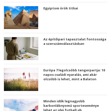
Egyiptom örök titkai
Az építőipari tapasztalat fontossága
a szerszámválasztásban
Európa 7 legolcsóbb tengerpartja: 10
napos családi nyaralás, ami akár
olcsóbb is lehet, mint a Balaton
Minden idők legnagyobb
karbonlábnyomú sporteseménye
lehet az idei futball-vb