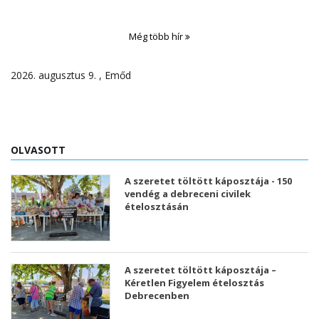
Még több hír
2026. augusztus 9. , Emőd
OLVASOTT
A szeretet töltött káposztája - 150
vendég a debreceni civilek
ételosztásán
A szeretet töltött káposztája –
Kéretlen Figyelem ételosztás
Debrecenben