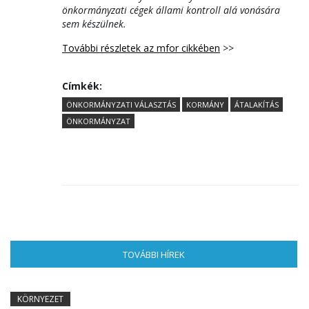
önkormányzati cégek állami kontroll alá vonására
sem készülnek.
További részletek az mfor cikkében
>>
Címkék:
ÖNKORMÁNYZATI VÁLASZTÁS
KORMÁNY
ÁTALAKÍTÁS
ÖNKORMÁNYZAT
TOVÁBBI HÍREK
(AKTÍV FÜL)
KÖRNYEZET