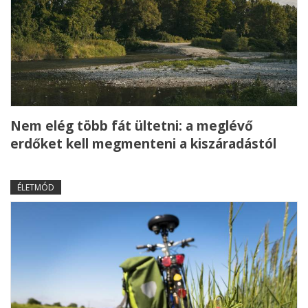
Nem elég több fát ültetni: a meglévő
erdőket kell megmenteni a kiszáradástól
ÉLETMÓD