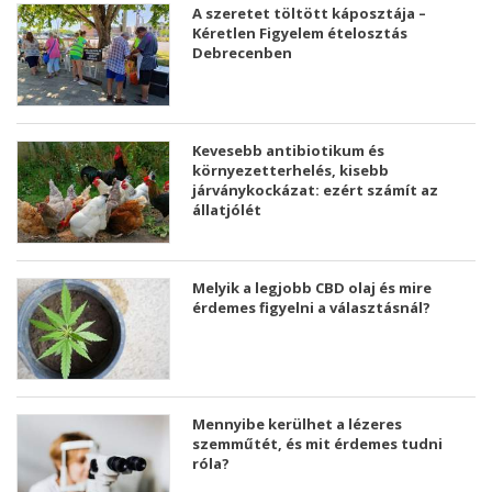
A szeretet töltött káposztája –
Kéretlen Figyelem ételosztás
Debrecenben
Kevesebb antibiotikum és
környezetterhelés, kisebb
járványkockázat: ezért számít az
állatjólét
Melyik a legjobb CBD olaj és mire
érdemes figyelni a választásnál?
Mennyibe kerülhet a lézeres
szemműtét, és mit érdemes tudni
róla?