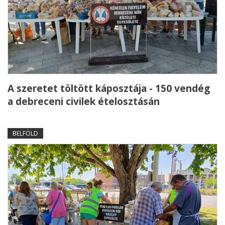
A szeretet töltött káposztája - 150 vendég
a debreceni civilek ételosztásán
BELFÖLD