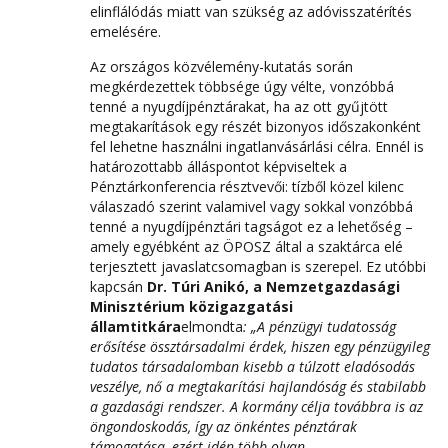
elinflálódás miatt van szükség az adóvisszatérítés
emelésére.
Az országos közvélemény-kutatás során
megkérdezettek többsége úgy vélte, vonzóbbá
tenné a nyugdíjpénztárakat, ha az ott gyűjtött
megtakarítások egy részét bizonyos időszakonként
fel lehetne használni ingatlanvásárlási célra. Ennél is
határozottabb álláspontot képviseltek a
Pénztárkonferencia résztvevői: tízből közel kilenc
válaszadó szerint valamivel vagy sokkal vonzóbbá
tenné a nyugdíjpénztári tagságot ez a lehetőség –
amely egyébként az ÖPOSZ által a szaktárca elé
terjesztett javaslatcsomagban is szerepel. Ez utóbbi
kapcsán
Dr. Túri Anikó, a Nemzetgazdasági
Minisztérium közigazgatási
államtitkára
elmondta
: „A pénzügyi tudatosság
erősítése össztársadalmi érdek, hiszen egy pénzügyileg
tudatos társadalomban kisebb a túlzott eladósodás
veszélye, nő a megtakarítási hajlandóság és stabilabb
a gazdasági rendszer. A kormány célja továbbra is az
öngondoskodás, így az önkéntes pénztárak
támogatása, ezért idén több olyan