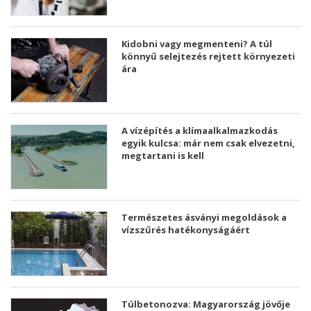
Kidobni vagy megmenteni? A túl
könnyű selejtezés rejtett környezeti
ára
A vízépítés a klímaalkalmazkodás
egyik kulcsa: már nem csak elvezetni,
megtartani is kell
Természetes ásványi megoldások a
vízszűrés hatékonyságáért
Túlbetonozva: Magyarország jövője