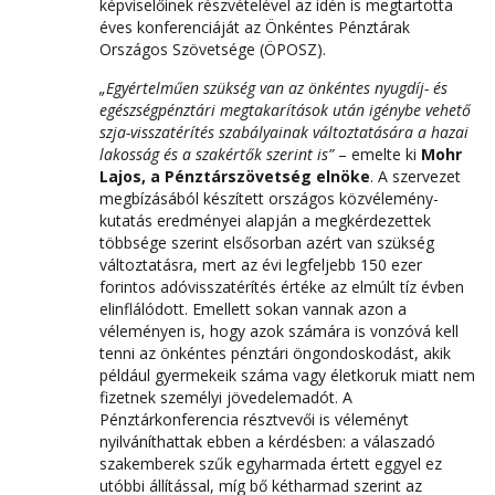
képviselőinek részvételével az idén is megtartotta
éves konferenciáját az Önkéntes Pénztárak
Országos Szövetsége (ÖPOSZ).
„Egyértelműen szükség van az önkéntes nyugdíj- és
egészségpénztári megtakarítások után igénybe vehető
szja-visszatérítés szabályainak változtatására a hazai
lakosság és a szakértők szerint is”
– emelte ki
Mohr
Lajos, a Pénztárszövetség elnöke
. A szervezet
megbízásából készített országos közvélemény-
kutatás eredményei alapján a megkérdezettek
többsége szerint elsősorban azért van szükség
változtatásra, mert az évi legfeljebb 150 ezer
forintos adóvisszatérítés értéke az elmúlt tíz évben
elinflálódott. Emellett sokan vannak azon a
véleményen is, hogy azok számára is vonzóvá kell
tenni az önkéntes pénztári öngondoskodást, akik
például gyermekeik száma vagy életkoruk miatt nem
fizetnek személyi jövedelemadót. A
Pénztárkonferencia résztvevői is véleményt
nyilváníthattak ebben a kérdésben: a válaszadó
szakemberek szűk egyharmada értett eggyel ez
utóbbi állítással, míg bő kétharmad szerint az