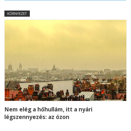
KÖRNYEZET
Nem elég a hőhullám, itt a nyári
légszennyezés: az ózon