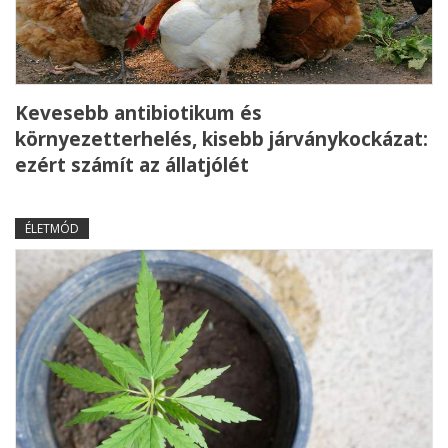
Kevesebb antibiotikum és
környezetterhelés, kisebb járványkockázat:
ezért számít az állatjólét
ÉLETMÓD