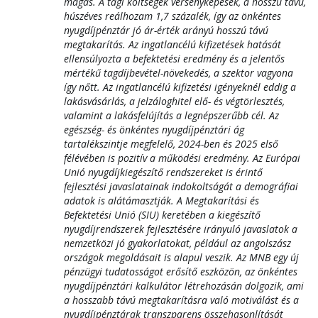
magas. A tagi költségek versenyképesek, a hosszú távú,
húszéves reálhozam 1,7 százalék, így az önkéntes
nyugdíjpénztár jó ár-érték arányú hosszú távú
megtakarítás. Az ingatlancélú kifizetések hatását
ellensúlyozta a befektetési eredmény és a jelentős
mértékű tagdíjbevétel-növekedés, a szektor vagyona
így nőtt. Az ingatlancélú kifizetési igényeknél eddig a
lakásvásárlás, a jelzáloghitel elő- és végtörlesztés,
valamint a lakásfelújítás a legnépszerűbb cél. Az
egészség- és önkéntes nyugdíjpénztári ág
tartalékszintje megfelelő, 2024-ben és 2025 első
félévében is pozitív a működési eredmény. Az Európai
Unió nyugdíjkiegészítő rendszereket is érintő
fejlesztési javaslatainak indokoltságát a demográfiai
adatok is alátámasztják. A Megtakarítási és
Befektetési Unió (SIU) keretében a kiegészítő
nyugdíjrendszerek fejlesztésére irányuló javaslatok a
nemzetközi jó gyakorlatokat, például az angolszász
országok megoldásait is alapul veszik. Az MNB egy új
pénzügyi tudatosságot erősítő eszközön, az önkéntes
nyugdíjpénztári kalkulátor létrehozásán dolgozik, ami
a hosszabb távú megtakarításra való motiválást és a
nyugdíjpénztárak transzparens összehasonlítását