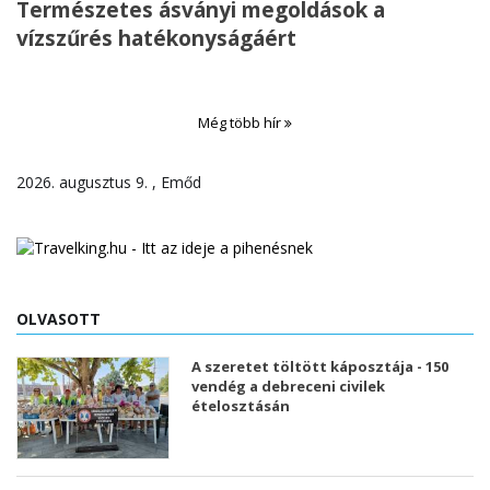
Természetes ásványi megoldások a
vízszűrés hatékonyságáért
Még több hír
2026. augusztus 9. , Emőd
OLVASOTT
A szeretet töltött káposztája - 150
vendég a debreceni civilek
ételosztásán