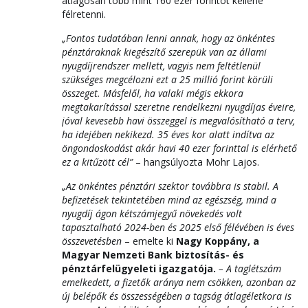
átlagosan több mint 160 ezer forintot kellene
félretenni.
„Fontos tudatában lenni annak, hogy az önkéntes
pénztáraknak kiegészítő szerepük van az állami
nyugdíjrendszer mellett, vagyis nem feltétlenül
szükséges megcélozni ezt a 25 millió forint körüli
összeget. Másfelől, ha valaki mégis ekkora
megtakarítással szeretne rendelkezni nyugdíjas éveire,
jóval kevesebb havi összeggel is megvalósítható a terv,
ha idejében nekikezd. 35 éves kor alatt indítva az
öngondoskodást akár havi 40 ezer forinttal is elérhető
ez a kitűzött cél”
– hangsúlyozta Mohr Lajos.
„Az önkéntes pénztári szektor továbbra is stabil. A
befizetések tekintetében mind az egészség, mind a
nyugdíj ágon kétszámjegyű növekedés volt
tapasztalható 2024-ben és 2025 első félévében is éves
összevetésben
– emelte ki
Nagy Koppány, a
Magyar Nemzeti Bank biztosítás- és
pénztárfelügyeleti igazgatója.
– A taglétszám
emelkedett, a fizetők aránya nem csökken, azonban az
új belépők és összességében a tagság átlagéletkora is