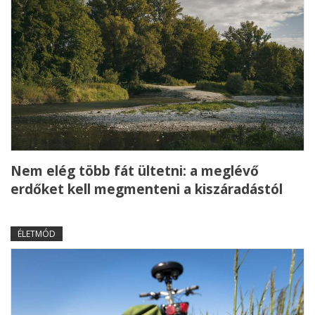
Nem elég több fát ültetni: a meglévő
erdőket kell megmenteni a kiszáradástól
ÉLETMÓD