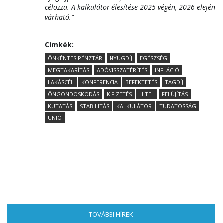
célozza. A kalkulátor élesítése 2025 végén, 2026 elején
várható.”
Címkék:
ÖNKÉNTES PÉNZTÁR
NYUGDÍJ
EGÉSZSÉG
MEGTAKARÍTÁS
ADÓVISSZATÉRÍTÉS
INFLÁCIÓ
LAKÁSCÉL
KONFERENCIA
BEFEKTETÉS
TAGDÍJ
ÖNGONDOSKODÁS
KIFIZETÉS
HITEL
FELÚJÍTÁS
KUTATÁS
STABILITÁS
KALKULÁTOR
TUDATOSSÁG
UNIÓ
TOVÁBBI HÍREK
(AKTÍV FÜL)