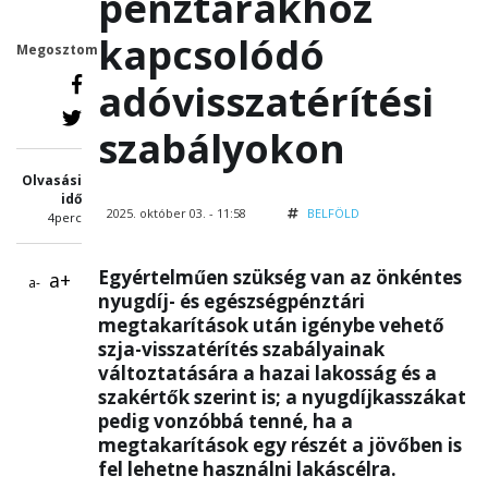
pénztárakhoz
kapcsolódó
Megosztom
adóvisszatérítési
szabályokon
Olvasási
idő
2025. október 03. - 11:58
BELFÖLD
4perc
Egyértelműen szükség van az önkéntes
a+
a-
nyugdíj- és egészségpénztári
megtakarítások után igénybe vehető
szja-visszatérítés szabályainak
változtatására a hazai lakosság és a
szakértők szerint is; a nyugdíjkasszákat
pedig vonzóbbá tenné, ha a
megtakarítások egy részét a jövőben is
fel lehetne használni lakáscélra.