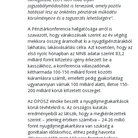
jogszabálymódosítást is tervezünk, amely pozitív
hatással lesz az önkéntes pénztárak működési
körülményeire és a tagszerzés lehetőségére”.
A Pénztárkonferencia hallgatósága arról is
szavazott, hogy várakozásaik szerint az év végéig
mekkora összeg áramolhat ki a nyugdíjpénztárakból
lakhatási, lakásvásárlási célra. Azt követően, hogy az
első nyolc hónapban az MNB adatai szerint 83,2
milliárd forint kifizetési igény érkezett be a
kasszákhoz, a konferencia válaszadóinak
kétharmada 100-150 milliárd forint közötti
kiáramlásra számít, emellett pedig gyakorlatilag
ugyanannyian várnak 100 milliárd alatti, illetve 150-
200 milliárd körüli kifizetett összeget.
Az ÖPOSZ elnöke beszélt a nyugdíjmegtakarítások
körüli tévhitekről is. Az országos kutatás
eredményeiből az látszik, hogy a megkérdezettek
szerint – jelenleg értéken számítva – 24-26 millió
forint nyugdíjmegtakarításra van szükség a
gondtalan időskorhoz, ehhez pedig havonta