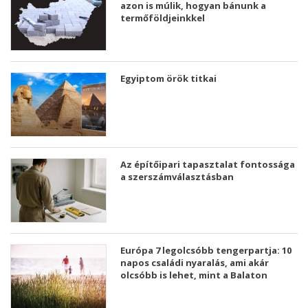
azon is múlik, hogyan bánunk a
termőföldjeinkkel
Egyiptom örök titkai
Az építőipari tapasztalat fontossága
a szerszámválasztásban
Európa 7 legolcsóbb tengerpartja: 10
napos családi nyaralás, ami akár
olcsóbb is lehet, mint a Balaton