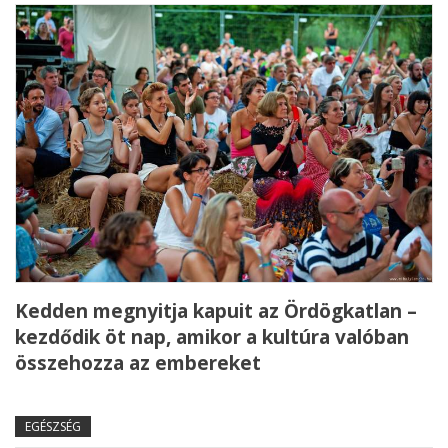
Kedden megnyitja kapuit az Ördögkatlan –
kezdődik öt nap, amikor a kultúra valóban
összehozza az embereket
EGÉSZSÉG