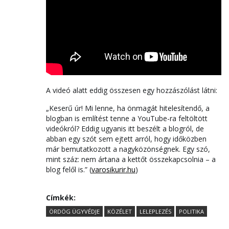
A videó alatt eddig összesen egy hozzászólást látni:
„Keserű úr! Mi lenne, ha önmagát hitelesítendő, a
blogban is említést tenne a YouTube-ra feltöltött
videókról? Eddig ugyanis itt beszélt a blogról, de
abban egy szót sem ejtett arról, hogy időközben
már bemutatkozott a nagyközönségnek. Egy szó,
mint száz: nem ártana a kettőt összekapcsolnia – a
blog felől is.” (
varosikurir.hu
)
Címkék:
ÖRDÖG ÜGYVÉDJE
KÖZÉLET
LELEPLEZÉS
POLITIKA