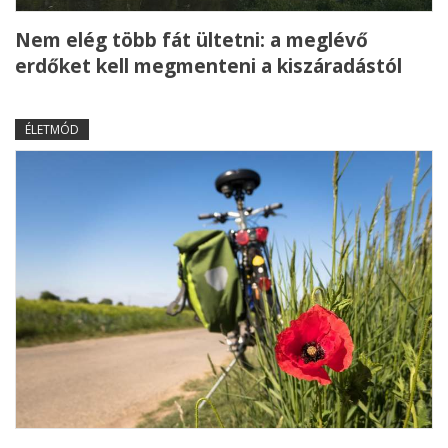
Nem elég több fát ültetni: a meglévő
erdőket kell megmenteni a kiszáradástól
ÉLETMÓD