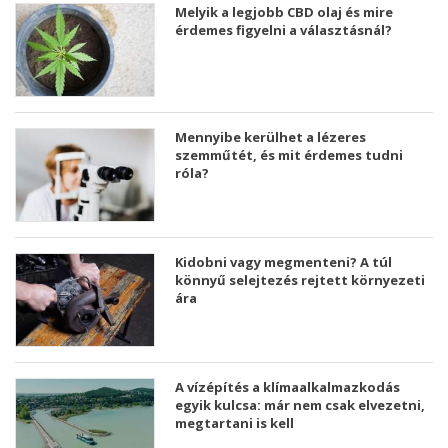
Melyik a legjobb CBD olaj és mire
érdemes figyelni a választásnál?
Mennyibe kerülhet a lézeres
szemműtét, és mit érdemes tudni
róla?
Kidobni vagy megmenteni? A túl
könnyű selejtezés rejtett környezeti
ára
A vízépítés a klímaalkalmazkodás
egyik kulcsa: már nem csak elvezetni,
megtartani is kell