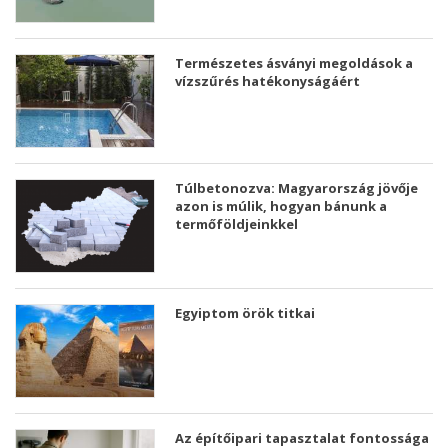
Természetes ásványi megoldások a
vízszűrés hatékonyságáért
Túlbetonozva: Magyarország jövője
azon is múlik, hogyan bánunk a
termőföldjeinkkel
Egyiptom örök titkai
Az építőipari tapasztalat fontossága