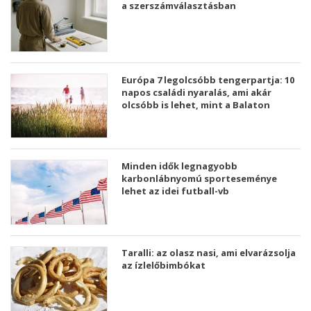
a szerszámválasztásban
Európa 7 legolcsóbb tengerpartja: 10
napos családi nyaralás, ami akár
olcsóbb is lehet, mint a Balaton
Minden idők legnagyobb
karbonlábnyomú sporteseménye
lehet az idei futball-vb
Taralli: az olasz nasi, ami elvarázsolja
az ízlelőbimbókat