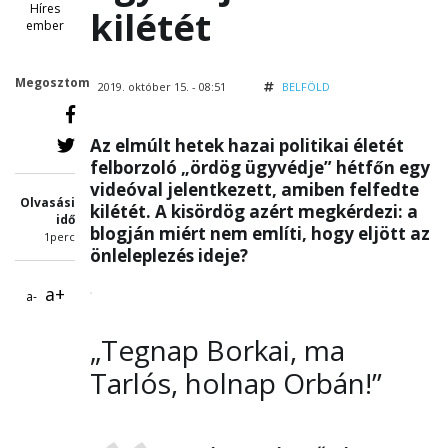
Híres
kilétét
ember
Megosztom
2019. október 15. - 08:51
BELFÖLD
Az elmúlt hetek hazai politikai életét
felborzoló „ördög ügyvédje” hétfőn egy
videóval jelentkezett, amiben felfedte
Olvasási
kilétét. A kisördög azért megkérdezi: a
idő
blogján miért nem említi, hogy eljött az
1perc
önleleplezés ideje?
a+
a-
„Tegnap Borkai, ma
Tarlós, holnap Orbán!”