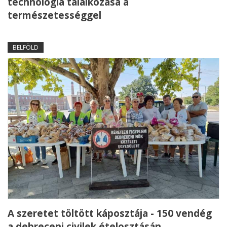
technológia találkozása a
természetességgel
BELFÖLD
A szeretet töltött káposztája - 150 vendég
a debreceni civilek ételosztásán