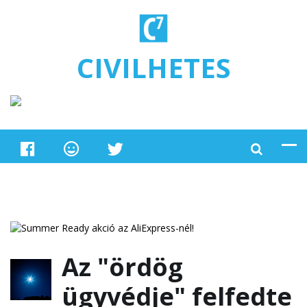
Ugrás a tartalomra
CIVILHETES
Az "ördög
ügyvédje" felfedte