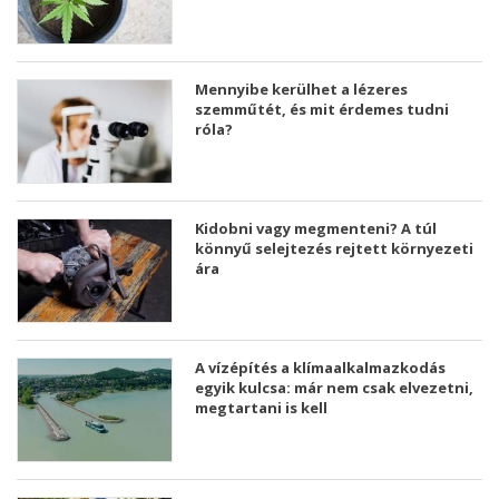
Mennyibe kerülhet a lézeres
szemműtét, és mit érdemes tudni
róla?
Kidobni vagy megmenteni? A túl
könnyű selejtezés rejtett környezeti
ára
A vízépítés a klímaalkalmazkodás
egyik kulcsa: már nem csak elvezetni,
megtartani is kell