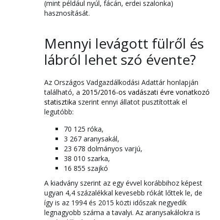
(mint például nyúl, fácán, erdei szalonka)
hasznosítását.
Mennyi levágott fülről és
lábról lehet szó évente?
Az Országos Vadgazdálkodási Adattár honlapján
található, a
2015/2016-os vadászati évre vonatkozó
statisztika
szerint ennyi állatot pusztítottak el
legutóbb:
70 125 róka,
3 267 aranysakál,
23 678 dolmányos varjú,
38 010 szarka,
16 855 szajkó
A kiadvány szerint az egy évvel korábbihoz képest
ugyan 4,4 százalékkal kevesebb rókát lőttek le, de
így is az 1994 és 2015 közti időszak negyedik
legnagyobb száma a tavalyi. Az aranysakálokra is