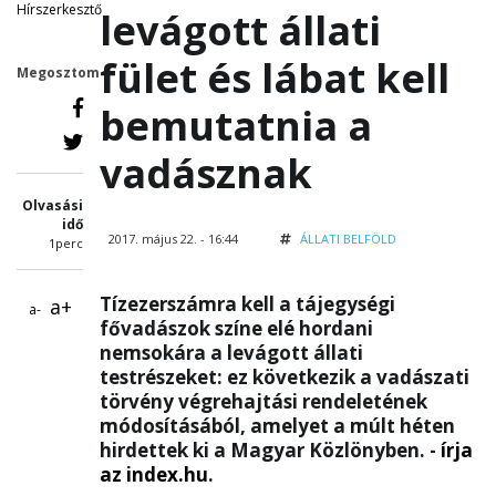
Hírszerkesztő
levágott állati
fület és lábat kell
Megosztom
bemutatnia a
vadásznak
Olvasási
idő
2017. május 22. - 16:44
ÁLLATI
BELFÖLD
1perc
Tízezerszámra kell a tájegységi
a+
a-
fővadászok színe elé hordani
nemsokára a levágott állati
testrészeket: ez következik a vadászati
törvény végrehajtási rendeletének
módosításából, amelyet a múlt héten
hirdettek ki a Magyar Közlönyben. -
írja
az index.hu
.