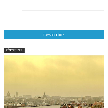
TOVÁBBI HÍREK
(AKTÍV FÜL)
KÖRNYEZET