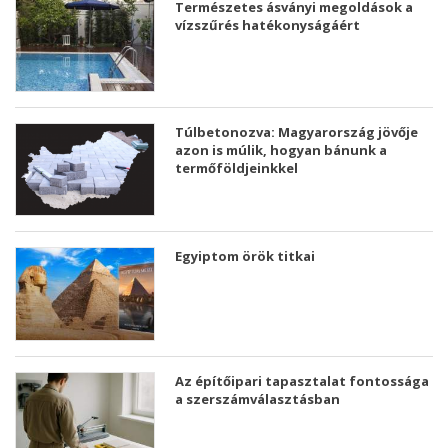
Természetes ásványi megoldások a
vízszűrés hatékonyságáért
Túlbetonozva: Magyarország jövője
azon is múlik, hogyan bánunk a
termőföldjeinkkel
Egyiptom örök titkai
Az építőipari tapasztalat fontossága
a szerszámválasztásban