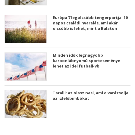
Európa 7 legolcsóbb tengerpartja: 10
napos családi nyaralás, ami akár
olcsóbb is lehet, mint a Balaton
Minden idők legnagyobb
karbonlábnyomú sporteseménye
lehet az idei futball-vb
Taralli: az olasz nasi, ami elvarázsolja
az ízlelőbimbókat