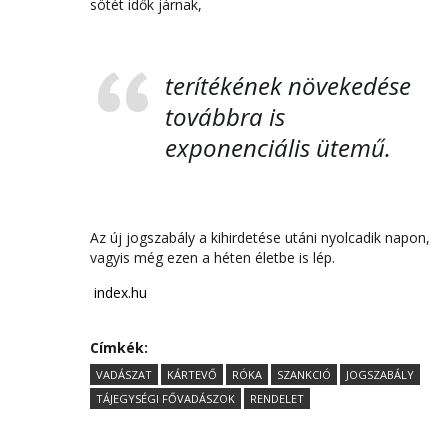
sötét idők járnak,
terítékének növekedése
továbbra is
exponenciális ütemű.
Az új jogszabály a kihirdetése utáni nyolcadik napon,
vagyis még ezen a héten életbe is lép.
index.hu
Címkék:
VADÁSZAT
KÁRTEVŐ
RÓKA
SZANKCIÓ
JOGSZABÁLY
TÁJEGYSÉGI FŐVADÁSZOK
RENDELET