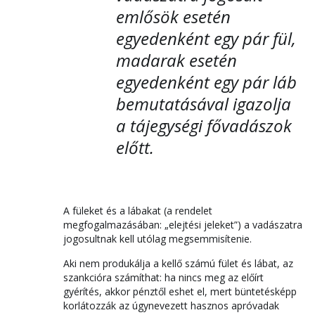
emlősök esetén
egyedenként egy pár fül,
madarak esetén
egyedenként egy pár láb
bemutatásával igazolja
a tájegységi fővadászok
előtt.
A füleket és a lábakat (a rendelet
megfogalmazásában: „elejtési jeleket”) a vadászatra
jogosultnak kell utólag megsemmisítenie.
Aki nem produkálja a kellő számú fület és lábat, az
szankcióra számíthat: ha nincs meg az előírt
gyérítés, akkor pénztől eshet el, mert büntetésképp
korlátozzák az úgynevezett hasznos apróvadak