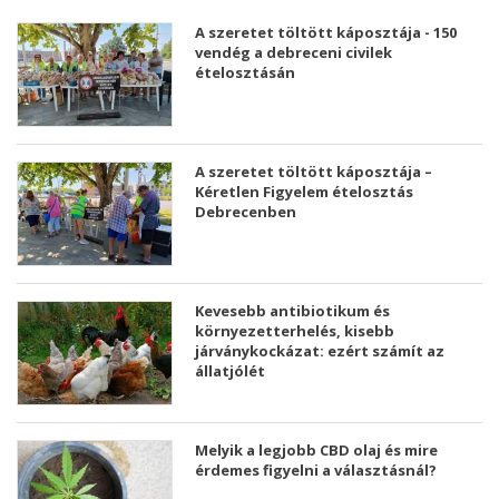
A szeretet töltött káposztája - 150
vendég a debreceni civilek
ételosztásán
A szeretet töltött káposztája –
Kéretlen Figyelem ételosztás
Debrecenben
Kevesebb antibiotikum és
környezetterhelés, kisebb
járványkockázat: ezért számít az
állatjólét
Melyik a legjobb CBD olaj és mire
érdemes figyelni a választásnál?