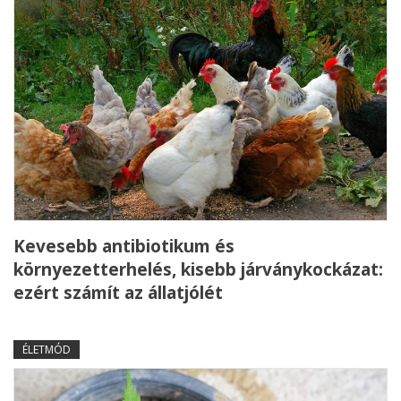
Kevesebb antibiotikum és
környezetterhelés, kisebb járványkockázat:
ezért számít az állatjólét
ÉLETMÓD