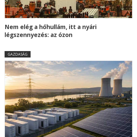
Nem elég a hőhullám, itt a nyári
légszennyezés: az ózon
GAZDASÁG