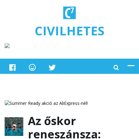
Ugrás a tartalomra
CIVILHETES
Az őskor
reneszánsza: