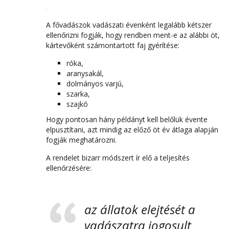
A fővadászok vadászati évenként legalább kétszer
ellenőrizni fogják, hogy rendben ment-e az alábbi öt,
kártevőként számontartott faj gyérítése:
róka,
aranysakál,
dolmányos varjú,
szarka,
szajkó
Hogy pontosan hány példányt kell belőlük évente
elpusztítani, azt mindig az előző öt év átlaga alapján
fogják meghatározni.
A rendelet bizarr módszert ír elő a teljesítés
ellenőrzésére:
az állatok elejtését a
vadászatra jogosult