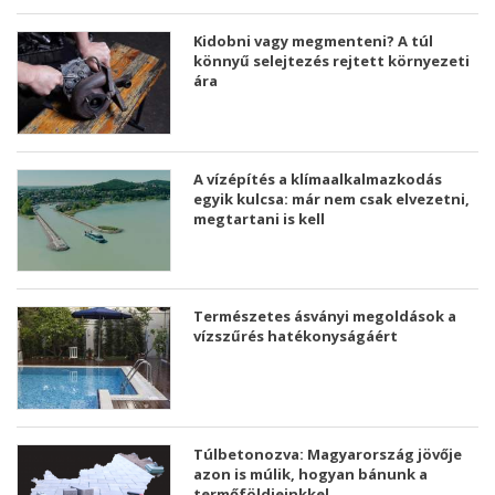
Kidobni vagy megmenteni? A túl
könnyű selejtezés rejtett környezeti
ára
A vízépítés a klímaalkalmazkodás
egyik kulcsa: már nem csak elvezetni,
megtartani is kell
Természetes ásványi megoldások a
vízszűrés hatékonyságáért
Túlbetonozva: Magyarország jövője
azon is múlik, hogyan bánunk a
termőföldjeinkkel