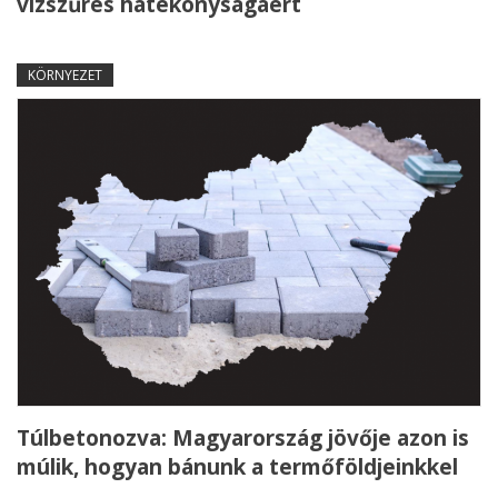
vízszűrés hatékonyságáért
KÖRNYEZET
Túlbetonozva: Magyarország jövője azon is
múlik, hogyan bánunk a termőföldjeinkkel