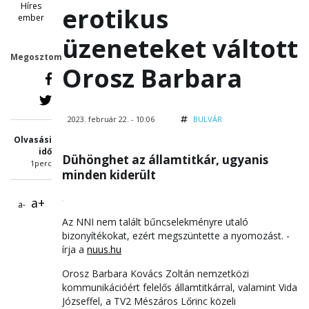
Híres
erotikus
ember
üzeneteket váltott
Megosztom
Orosz Barbara
2023. február 22. - 10:06
BULVÁR
Olvasási
idő
Dühönghet az államtitkár, ugyanis
1perc
minden kiderült
a+
a-
Az NNI nem talált bűncselekményre utaló
bizonyítékokat, ezért megszüntette a nyomozást. -
írja a
nuus.hu
Orosz Barbara Kovács Zoltán nemzetközi
kommunikációért felelős államtitkárral, valamint Vida
Józseffel, a TV2 Mészáros Lőrinc közeli