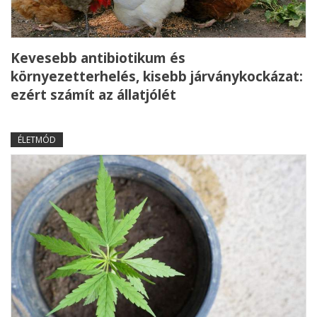
Kevesebb antibiotikum és
környezetterhelés, kisebb járványkockázat:
ezért számít az állatjólét
ÉLETMÓD