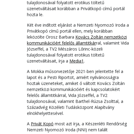
tulajdonosával folyatott erotikus töltetű
üzenetváltásait korábban a Privátkopó című portál
hozta le.
Két éve indított eljárást a Nemzeti Nyomozó Iroda a
Privátkopó című portál ellen, mely korábban
leközölte Orosz Barbara
Kovács Zoltán nemzetközi
kommunikációért felelős államtitkár
ral, valamint Vida
Józseffel, a TV2 Mészáros Lőrinc-közeli
tulajdonosával folyatott erotikus töltetű
üzenetváltásait, írja a
Media1
.
A Mokka műsorvezetője 2021-ben jelentette fel a
lapot és a Pesti Riportot, amiért nyilvánosságra
hoztak üzeneteket, amiket ő váltott Kovács Zoltán
nemzetközi kommunikációért és kapcsolatokért
felelős államtitkárral, Vida Józseffel, a TV2
tulajdonosával, valamint Barthel-Rúzsa Zsolttal, a
Századvég Közéleti Tudásközpont Alapítvány
elnökhelyettesével.
A
Privát Kopó
most azt írja, a Készenléti Rendőrség
Nemzeti Nyomozó Iroda (NNI) nem talált