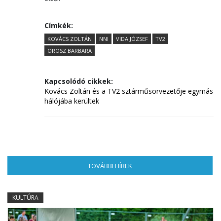
Címkék:
KOVÁCS ZOLTÁN
NNI
VIDA JÓZSEF
TV2
OROSZ BARBARA
Kapcsolódó cikkek:
Kovács Zoltán és a TV2 sztárműsorvezetője egymás
hálójába kerültek
TOVÁBBI HÍREK
(AKTÍV FÜL)
KULTÚRA