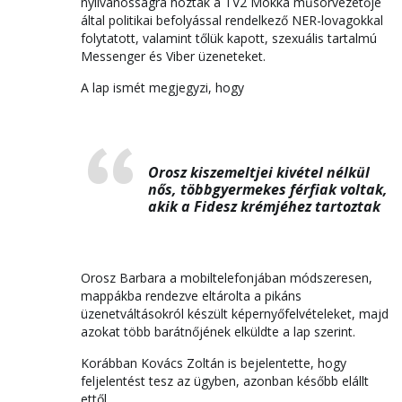
nyilvánosságra hozták a TV2 Mokka műsorvezetője
által politikai befolyással rendelkező NER-lovagokkal
folytatott, valamint tőlük kapott, szexuális tartalmú
Messenger és Viber üzeneteket.
A lap ismét megjegyzi, hogy
Orosz kiszemeltjei kivétel nélkül
nős, többgyermekes férfiak voltak,
akik a Fidesz krémjéhez tartoztak
Orosz Barbara a mobiltelefonjában módszeresen,
mappákba rendezve eltárolta a pikáns
üzenetváltásokról készült képernyőfelvételeket, majd
azokat több barátnőjének elküldte a lap szerint.
Korábban Kovács Zoltán is bejelentette, hogy
feljelentést tesz az ügyben, azonban később elállt
ettől.