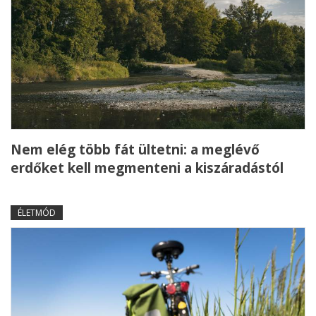
Nem elég több fát ültetni: a meglévő
erdőket kell megmenteni a kiszáradástól
ÉLETMÓD