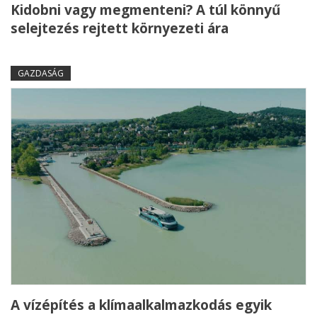
Kidobni vagy megmenteni? A túl könnyű
selejtezés rejtett környezeti ára
GAZDASÁG
A vízépítés a klímaalkalmazkodás egyik