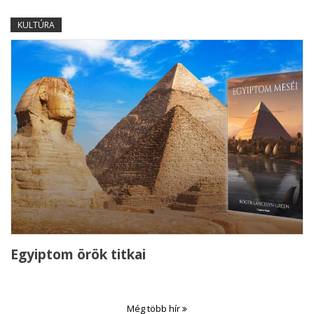
KULTÚRA
Egyiptom örök titkai
Még több hír