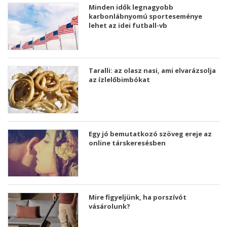
Minden idők legnagyobb
karbonlábnyomú sporteseménye
lehet az idei futball-vb
Taralli: az olasz nasi, ami elvarázsolja
az ízlelőbimbókat
Egy jó bemutatkozó szöveg ereje az
online társkeresésben
Mire figyeljünk, ha porszívót
vásárolunk?