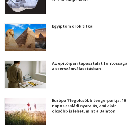
Egyiptom örök titkai
Az építőipari tapasztalat fontossága
a szerszámválasztásban
Európa 7 legolcsóbb tengerpartja: 10
napos családi nyaralás, ami akár
olcsóbb is lehet, mint a Balaton