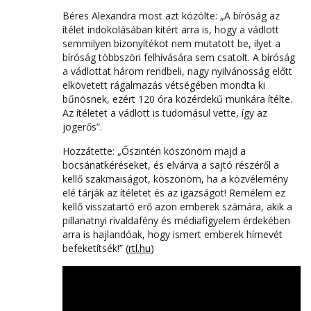
Béres Alexandra most azt közölte: „A bíróság az
ítélet indokolásában kitért arra is, hogy a vádlott
semmilyen bizonyítékot nem mutatott be, ilyet a
bíróság többszöri felhívására sem csatolt. A bíróság
a vádlottat három rendbeli, nagy nyilvánosság előtt
elkövetett rágalmazás vétségében mondta ki
bűnösnek, ezért 120 óra közérdekű munkára ítélte.
Az ítéletet a vádlott is tudomásul vette, így az
jogerős”.
Hozzátette: „Őszintén köszönöm majd a
bocsánatkéréseket, és elvárva a sajtó részéről a
kellő szakmaiságot, köszönöm, ha a közvélemény
elé tárják az ítéletet és az igazságot! Remélem ez
kellő visszatartó erő azon emberek számára, akik a
pillanatnyi rivaldafény és médiafigyelem érdekében
arra is hajlandóak, hogy ismert emberek hírnevét
befeketítsék!” (
rtl.hu
)