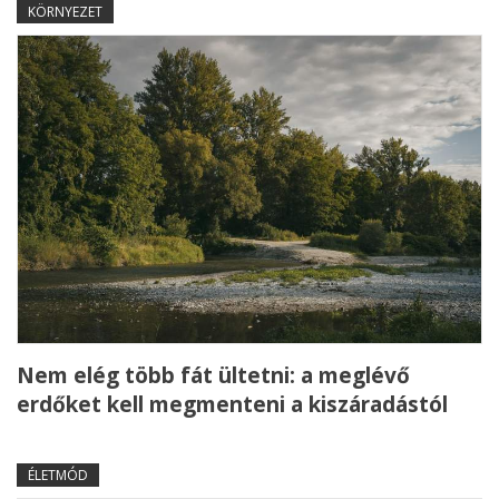
KÖRNYEZET
Nem elég több fát ültetni: a meglévő
erdőket kell megmenteni a kiszáradástól
ÉLETMÓD