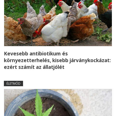
Kevesebb antibiotikum és
környezetterhelés, kisebb járványkockázat:
ezért számít az állatjólét
ÉLETMÓD