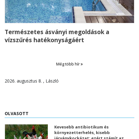
Természetes ásványi megoldások a
vízszűrés hatékonyságáért
Még több hír
2026. augusztus 8. , László
OLVASOTT
Kevesebb antibiotikum és
környezetterhelés, kisebb
járványkockázat: ezért számít az