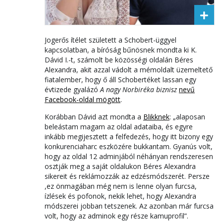
Jogerős ítélet született a Schobert-üggyel
kapcsolatban, a bíróság bűnösnek mondta ki K.
Dávid I.-t, számolt be közösségi oldalán Béres
Alexandra, akit azzal vádolt a mémoldalt üzemeltető
fiatalember, hogy ő áll Schobertéket lassan egy
évtizede gyalázó
A nagy Norbiréka biznisz
nevű
Facebook-oldal mögött
.
Korábban Dávid azt mondta a
Blikknek
: „alaposan
beleástam magam az oldal adataiba, és egyre
inkább megijesztett a felfedezés, hogy itt bizony egy
konkurenciaharc eszközére bukkantam. Gyanús volt,
hogy az oldal 12 adminjából néhányan rendszeresen
osztják meg a saját oldalukon Béres Alexandra
sikereit és reklámozzák az edzésmódszerét. Persze
,ez önmagában még nem is lenne olyan furcsa,
ízlések és pofonok, nekik lehet, hogy Alexandra
módszerei jobban tetszenek. Az azonban már furcsa
volt, hogy az adminok egy része kamuprofil”.