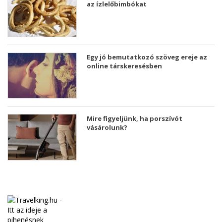
az ízlelőbimbókat
Egy jó bemutatkozó szöveg ereje az
online társkeresésben
Mire figyeljünk, ha porszívót
vásárolunk?