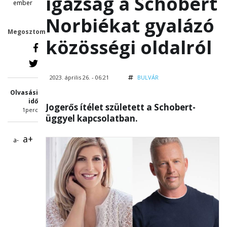
igazság a Schobert
ember
Norbiékat gyalázó
Megosztom
közösségi oldalról
2023. április 26. - 06:21
BULVÁR
Olvasási
idő
Jogerős ítélet született a Schobert-
1perc
üggyel kapcsolatban.
a+
a-