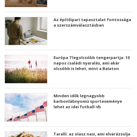
Az építőipari tapasztalat fontossága
a szerszámválasztásban
Európa 7 legolcsóbb tengerpartja: 10
napos családi nyaralás, ami akár
olcsóbb is lehet, mint a Balaton
Minden idők legnagyobb
karbonlábnyomú sporteseménye
lehet az idei futball-vb
Taralli: az olasz nasi, ami elvarázsolja