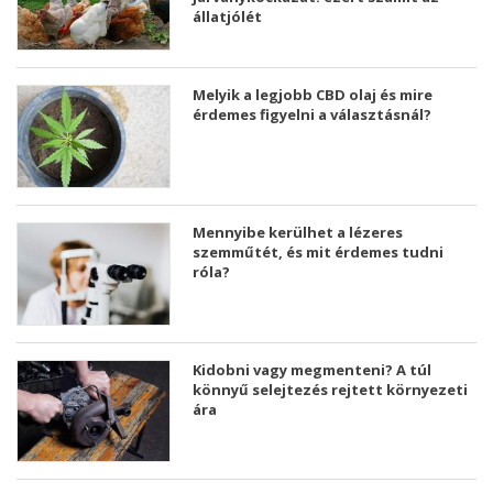
állatjólét
Melyik a legjobb CBD olaj és mire
érdemes figyelni a választásnál?
Mennyibe kerülhet a lézeres
szemműtét, és mit érdemes tudni
róla?
Kidobni vagy megmenteni? A túl
könnyű selejtezés rejtett környezeti
ára