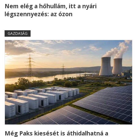
Nem elég a hőhullám, itt a nyári
légszennyezés: az ózon
GAZDASÁG
Még Paks kiesését is áthidalhatná a