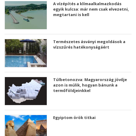
A vízépítés a klímaalkalmazkodás
egyik kulcsa: már nem csak elvezetni,
megtartani is kell
Természetes ásványi megoldások a
vízszűrés hatékonyságáért
Túlbetonozva: Magyarország jövője
azon is múlik, hogyan bánunk a
termőföldjeinkkel
Egyiptom örök titkai