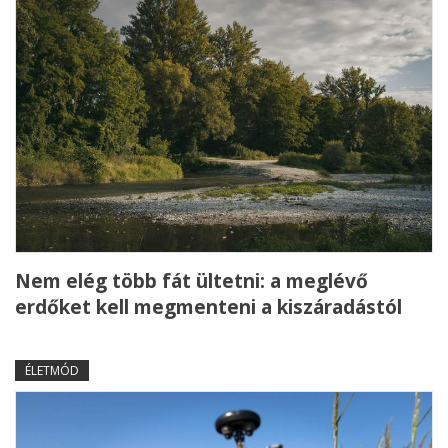
Nem elég több fát ültetni: a meglévő
erdőket kell megmenteni a kiszáradástól
ÉLETMÓD