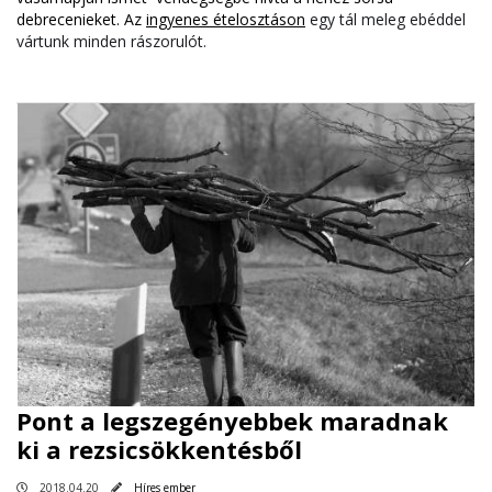
debrecenieket. Az
ingyenes ételosztáson
egy tál meleg ebéddel
vártunk minden rászorulót.
Pont a legszegényebbek maradnak
ki a rezsicsökkentésből
2018.04.20
Híres ember