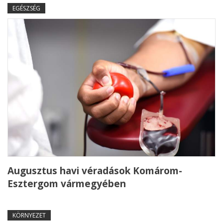
EGÉSZSÉG
Augusztus havi véradások Komárom-
Esztergom vármegyében
KÖRNYEZET