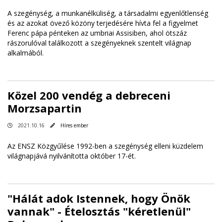
A szegénység, a munkanélküliség, a társadalmi egyenlőtlenség
és az azokat övező közöny terjedésére hívta fel a figyelmet
Ferenc pápa pénteken az umbriai Assisiben, ahol ötszáz
rászorulóval találkozott a szegényeknek szentelt világnap
alkalmából.
Közel 200 vendég a debreceni
Morzsapartin
2021.10.16
Híres ember
Az ENSZ Közgyűlése 1992-ben a szegénység elleni küzdelem
világnapjává nyilvánította október 17-ét.
"Hálát adok Istennek, hogy Önök
vannak" - Ételosztás "kéretlenül"