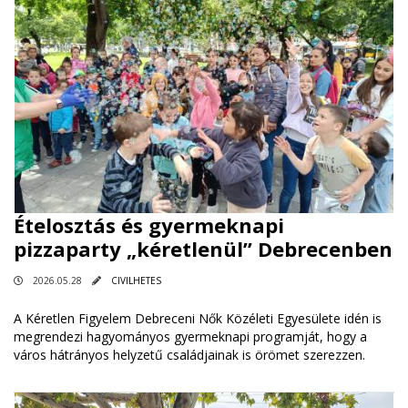
Ételosztás és gyermeknapi
pizzaparty „kéretlenül” Debrecenben
2026.05.28
CIVILHETES
A Kéretlen Figyelem Debreceni Nők Közéleti Egyesülete idén is
megrendezi hagyományos gyermeknapi programját, hogy a
város hátrányos helyzetű családjainak is örömet szerezzen.