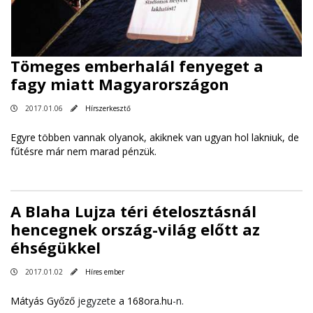
Tömeges emberhalál fenyeget a
fagy miatt Magyarországon
2017.01.06
Hírszerkesztő
Egyre többen vannak olyanok, akiknek van ugyan hol lakniuk, de
fűtésre már nem marad pénzük.
A Blaha Lujza téri ételosztásnál
hencegnek ország-világ előtt az
éhségükkel
2017.01.02
Híres ember
Mátyás Győző
jegyzete
a 168ora.hu
-n.