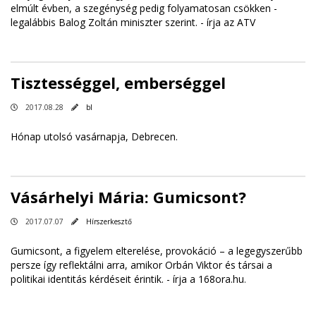
elmúlt évben, a szegénység pedig folyamatosan csökken -
legalábbis Balog Zoltán miniszter szerint. -
írja az ATV
Tisztességgel, emberséggel
2017.08.28
bl
Hónap utolsó vasárnapja, Debrecen.
Vásárhelyi Mária: Gumicsont?
2017.07.07
Hírszerkesztő
Gumicsont, a figyelem elterelése, provokáció – a legegyszerűbb
persze így reflektálni arra, amikor Orbán Viktor és társai a
politikai identitás kérdéseit érintik. -
írja a 168ora.hu
.