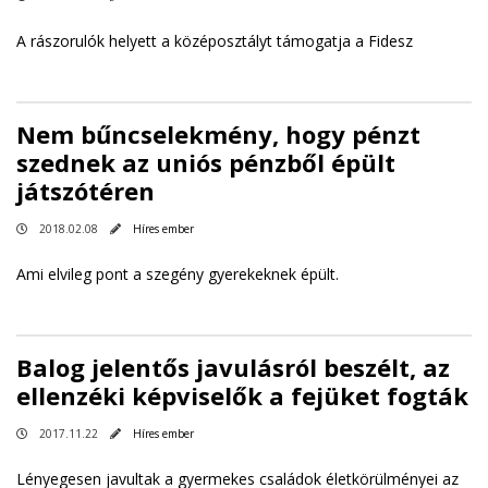
A rászorulók helyett a középosztályt támogatja a Fidesz
Nem bűncselekmény, hogy pénzt
szednek az uniós pénzből épült
játszótéren
2018.02.08
Híres ember
Ami elvileg pont a szegény gyerekeknek épült.
Balog jelentős javulásról beszélt, az
ellenzéki képviselők a fejüket fogták
2017.11.22
Híres ember
Lényegesen javultak a gyermekes családok életkörülményei az