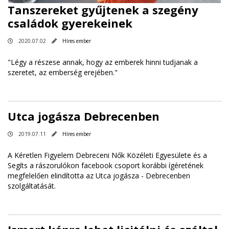
Tanszereket gyűjtenek a szegény
családok gyerekeinek
2020.07.02
Híres ember
"Légy a részese annak, hogy az emberek hinni tudjanak a
szeretet, az emberség erejében."
Utca jogásza Debrecenben
2019.07.11
Híres ember
A Kéretlen Figyelem Debreceni Nők Közéleti Egyesülete és a
Segíts a rászorulókon facebook csoport korábbi ígéretének
megfelelően elindította az Utca jogásza - Debrecenben
szolgáltatását.