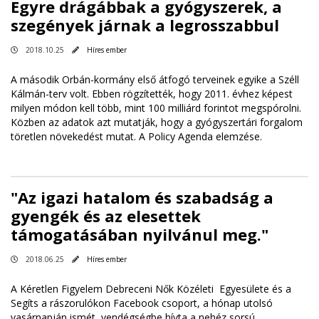
Egyre drágábbak a gyógyszerek, a
szegények járnak a legrosszabbul
2018.10.25
Híres ember
A második Orbán-kormány első átfogó terveinek egyike a Széll
Kálmán-terv volt. Ebben rögzítették, hogy 2011. évhez képest
milyen módon kell több, mint 100 milliárd forintot megspórolni.
Közben az adatok azt mutatják, hogy a gyógyszertári forgalom
töretlen növekedést mutat. A Policy Agenda elemzése.
"Az igazi hatalom és szabadság a
gyengék és az elesettek
támogatásában nyilvánul meg."
2018.06.25
Híres ember
A Kéretlen Figyelem Debreceni Nők Közéleti Egyesülete és a
Segíts a rászorulókon Facebook csoport, a hónap utolsó
vasárnapján ismét vendégségbe hívta a nehéz sorsú