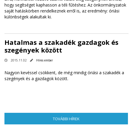
hogy segítséget kaphasson a téli fűtéshez. Az önkormányzatok
saját hatáskörben rendelkeznek erről is, az eredmény: óriási
különbségek alakultak ki.
Hatalmas a szakadék gazdagok és
szegények között
2015.11.02
Híres ember
Nagyon kevéssel csökkent, de még mindig óriási a szakadék a
szegények és a gazdagok között.
TOVÁBBI HÍREK
(AKTÍV FÜL)