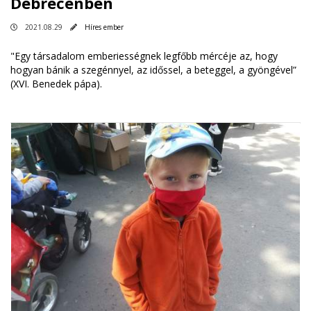
Debrecenben
2021.08.29
Híres ember
"Egy társadalom emberiességnek legfőbb mércéje az, hogy
hogyan bánik a szegénnyel, az időssel, a beteggel, a gyöngével”
(XVI. Benedek pápa).