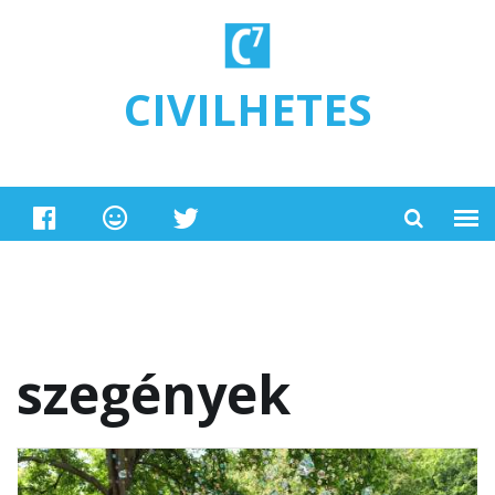
Ugrás a tartalomra
CIVILHETES
szegények