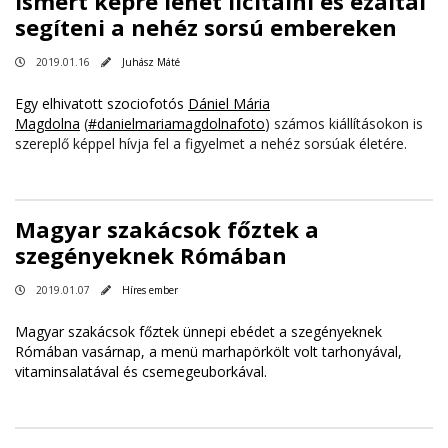
Ismert képre lehet licitálni és ezáltal
segíteni a nehéz sorsú embereken
2019.01.16
Juhász Máté
Egy elhivatott szociofotós
Dániel Mária
Magdolna
(
#danielmariamagdolnafoto
) számos kiállításokon is
szereplő képpel hívja fel a figyelmet a nehéz sorsúak életére.
Magyar szakácsok főztek a
szegényeknek Rómában
2019.01.07
Híres ember
Magyar szakácsok főztek ünnepi ebédet a szegényeknek
Rómában vasárnap, a menü marhapörkölt volt tarhonyával,
vitaminsalatával és csemegeuborkával.