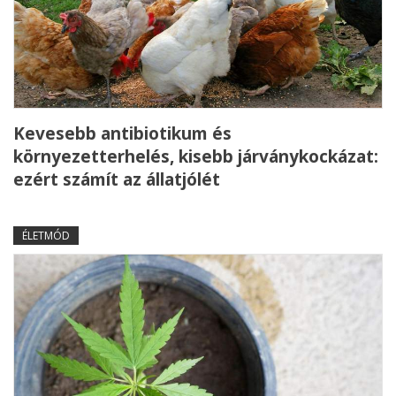
Kevesebb antibiotikum és
környezetterhelés, kisebb járványkockázat:
ezért számít az állatjólét
ÉLETMÓD