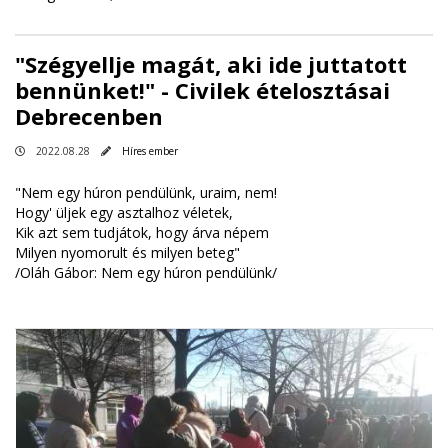
"Szégyellje magát, aki ide juttatott
bennünket!" - Civilek ételosztásai
Debrecenben
2022.08.28
Híres ember
"Nem egy húron pendülünk, uraim, nem!
Hogy' üljek egy asztalhoz véletek,
Kik azt sem tudjátok, hogy árva népem
Milyen nyomorult és milyen beteg"
/Oláh Gábor: Nem egy húron pendülünk/