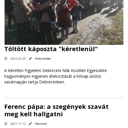
Töltött káposzta "kéretlenül"
2022.02.25
Híres ember
A Kéretlen Figyelem Debreceni Nők Közéleti Egyesülete
hagyományos ingyenes ételosztását a hónap utolsó
vasárnapján tartja Debrecenben.
Ferenc pápa: a szegények szavát
meg kell hallgatni
2021.11.12
Hornmici