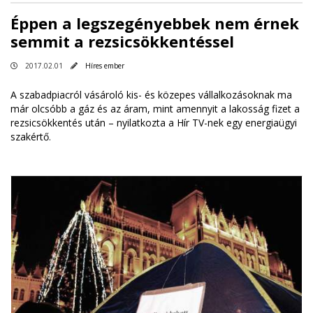
Éppen a legszegényebbek nem érnek
semmit a rezsicsökkentéssel
2017.02.01
Híres ember
A szabadpiacról vásároló kis- és közepes vállalkozásoknak ma
már olcsóbb a gáz és az áram, mint amennyit a lakosság fizet a
rezsicsökkentés után –
nyilatkozta a Hír TV-nek egy energiaügyi
szakértő
.