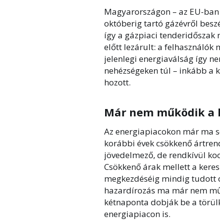
Magyarországon – az EU-ban b
októberig tartó gázévről besz
így a gázpiaci tenderidőszak
előtt lezárult: a felhasználók
jelenlegi energiaválság így ne
nehézségeken túl – inkább a k
hozott.
Már nem működik a 
Az energiapiacokon már ma se
korábbi évek csökkenő ártrend
jövedelmező, de rendkívül ko
Csökkenő árak mellett a keresk
megkezdéséig mindig tudott o
hazardírozás ma már nem műk
kétnaponta dobják be a törül
energiapiacon is.