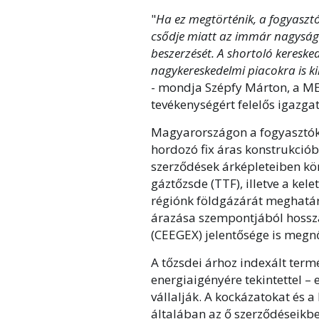
"
Ha ez megtörténik, a fogyasztó
csődje miatt az immár nagyságr
beszerzését. A shortoló keresk
nagykereskedelmi piacokra is k
- mondja Szépfy Márton, a M
tevékenységért felelős igazgat
Magyarországon a fogyasztók 
hordozó fix áras konstrukciób
szerződések árképleteiben kör
gáztőzsde (TTF), illetve a kel
régiónk földgázárát meghatáro
árazása szempontjából hossz
(CEEGEX) jelentősége is megn
A tőzsdei árhoz indexált term
energiaigényére tekintettel –
vállalják. A kockázatokat és
általában az ő szerződéseikbe