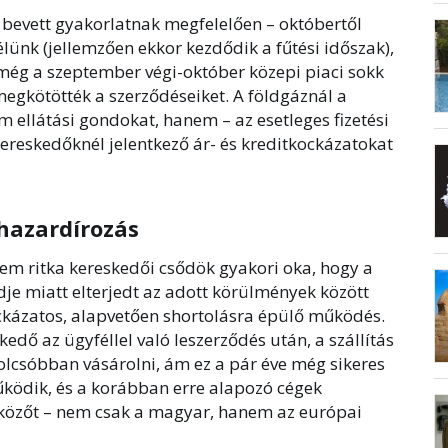
evett gyakorlatnak megfelelően – októbertől
élünk (jellemzően ekkor kezdődik a fűtési időszak),
 még a szeptember végi-október közepi piaci sokk
 megkötötték a szerződéseiket. A földgáznál a
m ellátási gondokat, hanem – az esetleges fizetési
ereskedőknél jelentkező ár- és kreditkockázatokat
hazardírozás
m ritka kereskedői csődök gyakori oka, hogy a
je miatt elterjedt az adott körülmények között
ckázatos, alapvetően shortolásra épülő működés.
edő az ügyféllel való leszerződés után, a szállítás
lcsóbban vásárolni, ám ez a pár éve még sikeres
ödik, és a korábban erre alapozó cégek
közőt – nem csak a magyar, hanem az európai