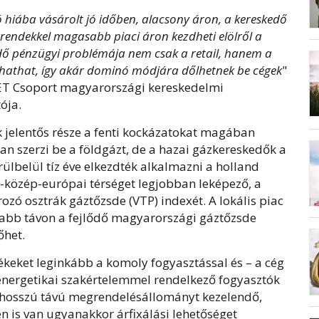
 hiába vásárolt jó időben, alacsony áron, a kereskedő
endekkel magasabb piaci áron kezdheti elölről a
edő pénzügyi problémája nem csak a retail, hanem a
ihathat, így akár dominó módjára dőlhetnek be cégek
"
ET Csoport magyarországi kereskedelmi
ója.
jelentős része a fenti kockázatokat magában
an szerzi be a földgázt, de a hazai gázkereskedők a
ülbelül tíz éve elkezdték alkalmazni a holland
et-közép-európai térséget legjobban leképező, a
zó osztrák gáztőzsde (VTP) indexét. A lokális piac
abb távon a fejlődő magyarországi gáztőzsde
őhet.
ékeket leginkább a komoly fogyasztással és – a cég
 energetikai szakértelemmel rendelkező fogyasztók
 a hosszú távú megrendelésállományt kezelendő,
n is van ugyanakkor árfixálási lehetőséget