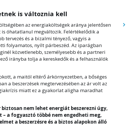
tnek is változnia kell
költségében az energiaköltségek aránya jelentősen
 is óhatatlanul megváltozik. Felértékelődik a
b tervezés és a bizalmi tényező, vagyis a
tti folyamatos, nyílt párbeszéd. Az iparágban
ginél közvetlenebb, személyesebb és a partneri
ző irányba tolja a kereskedők és a felhasználók
kott, a maitól eltérő árkörnyezetben, a bőséges
ban a beszerzések megtervezésében az ár volt az
iakrízis miatt ez a gyakorlat aligha maradhat
r biztosan nem lehet energiát beszerezni úgy,
t – a fogyasztó többé nem engedheti meg,
elmet a beszerzésre és a biztos alapokon álló