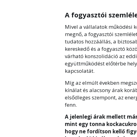
A fogyasztói szemléle
Mivel a vállalatok működési 
megnő, a fogyasztói szemlélet
tudatos hozzáállás, a biztosab
kereskedő és a fogyasztó közö
várható konszolidáció az eddi
együttműködést előtérbe helye
kapcsolatát.
Míg az elmúlt években megszo
kínálat és alacsony árak korá
elsődleges szempont, az energ
fenn.
A jelenlegi árak mellett má
mint egy tonna kockacukro
hogy ne fordítson kellő figy