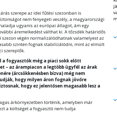
őjárás szerepe az idei fűtési szezonban is
biztonságot nem fenyegeti veszély, a magyarországi
haladja ugyanis az európai átlagot, ám egy
vábbi áremelkedést válthat ki. A tőzsdék határidős
ési szezon végén normalizálódhatnak valamelyest az
sabb szinten fognak stabilizálódni, mint az elmúlt
i szereplők.
 a fogyasztók még a piaci sokk előtt
t – az árampiacon a legtöbb ügyfél az árak
enére (árcsökkenésben bízva) még nem
tudják, hogy milyen áron fognak jövőre
biztosnak, hogy ez jelentősen magasabb lesz a
agas árkörnyezetben történik, amelyben már
ezt a költséget a fogyasztó nem tudja