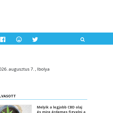
026. augusztus 7. , Ibolya
LVASOTT
Melyik a legjobb CBD olaj
és mire érdemes figyelni a