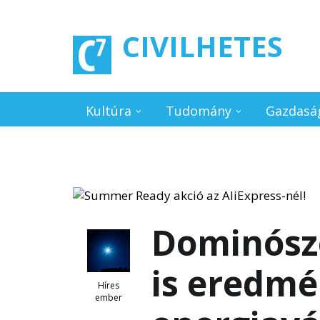
Ugrás a tartalomra
CIVILHETES
Kultúra
Tudomány
Gazdasá
Dominósz
is eredmé
Híres
ember