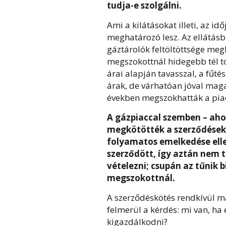
tudja-e szolgálni.
Ami a kilátásokat illeti, az id
meghatározó lesz. Az ellátás
gáztárolók feltöltöttsége meg
megszokottnál hidegebb tél to
árai alapján tavasszal, a fűt
árak, de várhatóan jóval maga
években megszokhatták a piac
A gázpiaccal szemben – ahol
megkötötték a szerződéseke
folyamatos emelkedése ell
szerződött, így aztán nem 
vételezni; csupán az tűnik 
megszokottnál.
A szerződéskötés rendkívül m
felmerül a kérdés: mi van, ha 
kigazdálkodni?