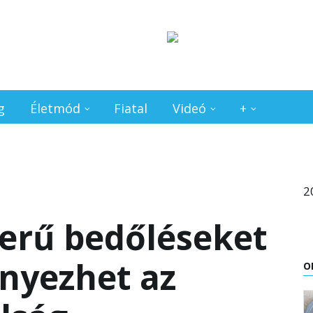
g
Életmód
Fiatal
Videó
+
2
erű bedőléseket
nyezhet az
O