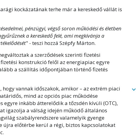
arági kockázatának terhe már a kereskedő vállát is
i késedelmei, pénzügyi, végső soron működési és életben
gyűrűznek a kereskedő felé, ami megkívánja a
rtékelődését
" - teszi hozzá Szépfy Márton.
egváltoztak a szerződések szerinti fizetési
jfizetési konstrukció felől az energiapiac egyre
galább a szállítás időpontjában történő fizetés
i, hogy vannak időszakok, amikor – az extrém piaci
határidős, mind az opciós piac működése
és egyre inkább átterelődik a tőzsdén kívüli (OTC),
mat igazolja a válság idején működő általános
ingvilág szabályrendszere valamelyik gyenge
 újra előtérbe kerül a régi, biztos kapcsolatokat
c.