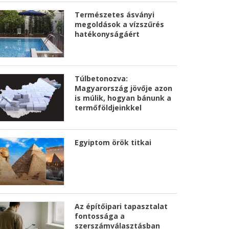
Természetes ásványi
megoldások a vízszűrés
hatékonyságáért
Túlbetonozva:
Magyarország jövője azon
is múlik, hogyan bánunk a
termőföldjeinkkel
Egyiptom örök titkai
Az építőipari tapasztalat
fontossága a
szerszámválasztásban