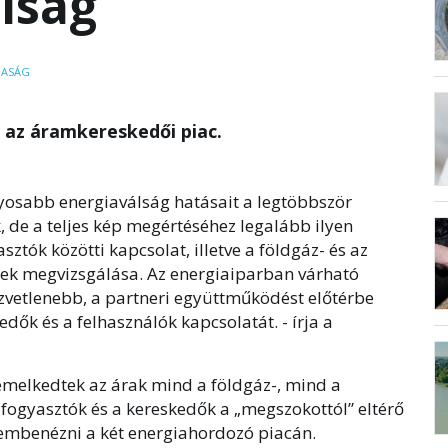
lság
ASÁG
s az áramkereskedői piac.
úlyosabb energiaválság hatásait a legtöbbször
, de a teljes kép megértéséhez legalább ilyen
sztók közötti kapcsolat, illetve a földgáz- és az
ek megvizsgálása. Az energiaiparban várható
zvetlenebb, a partneri együttműködést előtérbe
edők és a felhasználók kapcsolatát. - írja a
melkedtek az árak mind a földgáz-, mind a
 fogyasztók és a kereskedők a „megszokottól” eltérő
embenézni a két energiahordozó piacán.