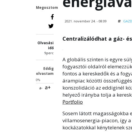
energiavá
Megosztom
2021. november 24. - 08:09
GAZD
Centralizálódhat a gáz- é
Olvasási
idő
9perc
A globális szinten is egyre s
fogyasztói oldalról elemezzük
Eddig
fontos a kereskedők és a fogya
olvastam
árampiac közötti összefüggés
0%
a+
konszolidáció az eddiginél kö
a-
helyező irányba tolja a keresk
Portfolio
Sosem látott magasságokba e
villamosenergia-piacon, így a
kockázatokkal kénytelenek sz