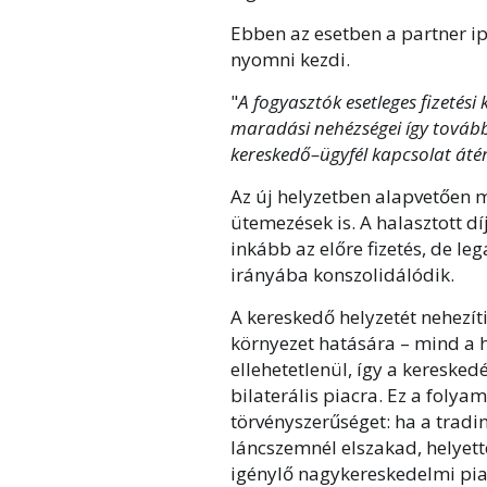
Ebben az esetben a partner ip
nyomni kezdi.
"
A fogyasztók esetleges fizetés
maradási nehézségei így tovább
kereskedő–ügyfél kapcsolat áté
Az új helyzetben alapvetően m
ütemezések is. A halasztott dí
inkább az előre fizetés, de le
irányába konszolidálódik.
A kereskedő helyzetét nehezít
környezet hatására – mind a 
ellehetetlenül, így a keresked
bilaterális piacra. Ez a folya
törvényszerűséget: ha a trad
láncszemnél elszakad, helyette
igénylő nagykereskedelmi pia