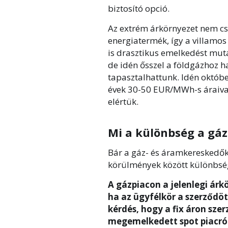
biztosító opció.
Az extrém árkörnyezet nem cs
energiatermék, így a villamos 
is drasztikus emelkedést mutat
de idén ősszel a földgázhoz h
tapasztalhattunk. Idén októb
évek 30-50 EUR/MWh-s áraiva
elértük.
Mi a különbség a gáz
Bár a gáz- és áramkereskedők 
körülmények között különbség
A gázpiacon a jelenlegi árk
ha az ügyfélkör a szerződö
kérdés, hogy a fix áron sze
megemelkedett spot piacról 