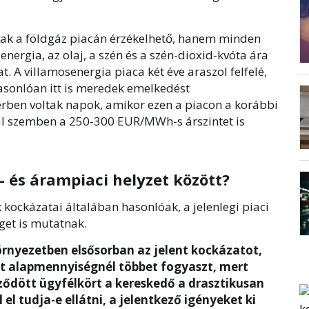
ak a földgáz piacán érzékelhető, hanem minden
energia, az olaj, a szén és a szén-dioxid-kvóta ára
. A villamosenergia piaca két éve araszol felfelé,
asonlóan itt is meredek emelkedést
erben voltak napok, amikor ezen a piacon a korábbi
l szemben a 250-300 EUR/MWh-s árszintet is
- és árampiaci helyzet között?
kockázatai általában hasonlóak, a jelenlegi piaci
et is mutatnak.
örnyezetben elsősorban az jelent kockázatot,
tt alapmennyiségnél többet fogyaszt, mert
rződött ügyfélkört a kereskedő a drasztikusan
el tudja-e ellátni, a jelentkező igényeket ki