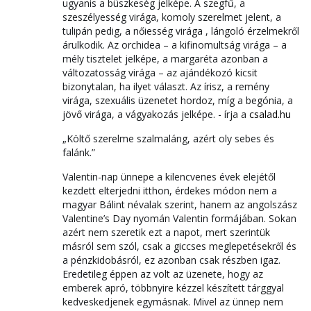
ugyanis a büszkeség jelképe. A szegfű, a
szeszélyesség virága, komoly szerelmet jelent, a
tulipán pedig, a nőiesség virága , lángoló érzelmekről
árulkodik. Az orchidea – a kifinomultság virága – a
mély tisztelet jelképe, a margaréta azonban a
változatosság virága – az ajándékozó kicsit
bizonytalan, ha ilyet választ. Az írisz, a remény
virága, szexuális üzenetet hordoz, míg a begónia, a
jövő virága, a vágyakozás jelképe. - írja a
csalad.hu
„Költő szerelme szalmaláng, azért oly sebes és
falánk.”
Valentin-nap ünnepe a kilencvenes évek elejétől
kezdett elterjedni itthon, érdekes módon nem a
magyar Bálint névalak szerint, hanem az angolszász
Valentine’s Day nyomán Valentin formájában. Sokan
azért nem szeretik ezt a napot, mert szerintük
másról sem szól, csak a giccses meglepetésekről és
a pénzkidobásról, ez azonban csak részben igaz.
Eredetileg éppen az volt az üzenete, hogy az
emberek apró, többnyire kézzel készített tárggyal
kedveskedjenek egymásnak. Mivel az ünnep nem