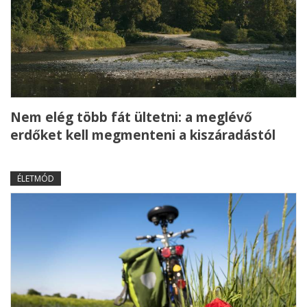
Nem elég több fát ültetni: a meglévő
erdőket kell megmenteni a kiszáradástól
ÉLETMÓD