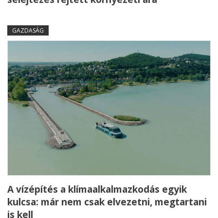
GAZDASÁG
A vízépítés a klímaalkalmazkodás egyik
kulcsa: már nem csak elvezetni, megtartani
is kell