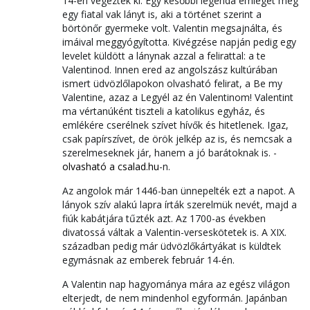
14-én végeztek ki. Egy későbbi legenda emleget még
egy fiatal vak lányt is, aki a történet szerint a
börtönőr gyermeke volt. Valentin megsajnálta, és
imáival meggyógyította. Kivégzése napján pedig egy
levelet küldött a lánynak azzal a felirattal: a te
Valentinod. Innen ered az angolszász kultúrában
ismert üdvözlőlapokon olvasható felirat, a Be my
Valentine, azaz a Legyél az én Valentinom! Valentint
ma vértanúként tiszteli a katolikus egyház, és
emlékére cserélnek szívet hívők és hitetlenek. Igaz,
csak papírszívet, de örök jelkép az is, és nemcsak a
szerelmeseknek jár, hanem a jó barátoknak is. -
olvasható a csalad.hu
-n.
Az angolok már 1446-ban ünnepelték ezt a napot. A
lányok szív alakú lapra írták szerelmük nevét, majd a
fiúk kabátjára tűzték azt. Az 1700-as években
divatossá váltak a Valentin-verseskötetek is. A XIX.
században pedig már üdvözlőkártyákat is küldtek
egymásnak az emberek február 14-én.
A Valentin nap hagyománya mára az egész világon
elterjedt, de nem mindenhol egyformán. Japánban