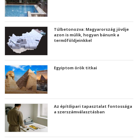
Túlbetonozva: Magyarország jövője
azon is múlik, hogyan bánunk a
termőföldjeinkkel
Egyiptom örök titkai
Az építőipari tapasztalat fontossága
a szerszámválasztásban