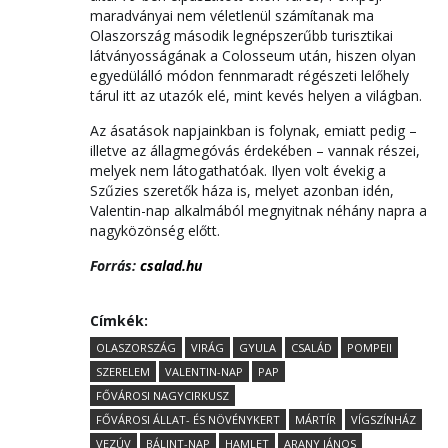
maradványai nem véletlenül számítanak ma
Olaszország második legnépszerűbb turisztikai
látványosságának a Colosseum után, hiszen olyan
egyedülálló módon fennmaradt régészeti lelőhely
tárul itt az utazók elé, mint kevés helyen a világban.
Az ásatások napjainkban is folynak, emiatt pedig –
illetve az állagmegóvás érdekében – vannak részei,
melyek nem látogathatóak. Ilyen volt évekig a
Szűzies szeretők háza is, melyet azonban idén,
Valentin-nap alkalmából megnyitnak néhány napra a
nagyközönség előtt.
Forrás:
csalad.hu
Címkék:
OLASZORSZÁG
VIRÁG
GYULA
CSALÁD
POMPEII
SZERELEM
VALENTIN-NAP
PAP
FŐVÁROSI NAGYCIRKUSZ
FŐVÁROSI ÁLLAT- ÉS NÖVÉNYKERT
MÁRTÍR
VÍGSZÍNHÁZ
VEZÚV
BÁLINT-NAP
HAMLET
ARANY JÁNOS