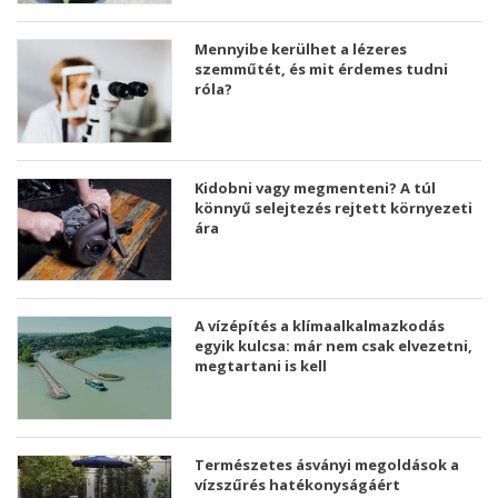
Mennyibe kerülhet a lézeres
szemműtét, és mit érdemes tudni
róla?
Kidobni vagy megmenteni? A túl
könnyű selejtezés rejtett környezeti
ára
A vízépítés a klímaalkalmazkodás
egyik kulcsa: már nem csak elvezetni,
megtartani is kell
Természetes ásványi megoldások a
vízszűrés hatékonyságáért