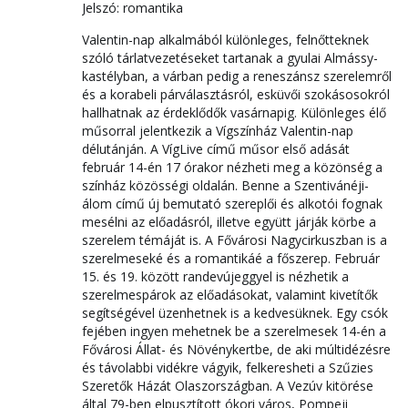
Jelszó: romantika
Valentin-nap alkalmából különleges, felnőtteknek
szóló tárlatvezetéseket tartanak a gyulai Almássy-
kastélyban, a várban pedig a reneszánsz szerelemről
és a korabeli párválasztásról, esküvői szokásosokról
hallhatnak az érdeklődők vasárnapig. Különleges élő
műsorral jelentkezik a Vígszínház Valentin-nap
délutánján. A VígLive című műsor első adását
február 14-én 17 órakor nézheti meg a közönség a
színház közösségi oldalán. Benne a Szentivánéji-
álom című új bemutató szereplői és alkotói fognak
mesélni az előadásról, illetve együtt járják körbe a
szerelem témáját is. A Fővárosi Nagycirkuszban is a
szerelmeseké és a romantikáé a főszerep. Február
15. és 19. között randevújeggyel is nézhetik a
szerelmespárok az előadásokat, valamint kivetítők
segítségével üzenhetnek is a kedvesüknek. Egy csók
fejében ingyen mehetnek be a szerelmesek 14-én a
Fővárosi Állat- és Növénykertbe, de aki múltidézésre
és távolabbi vidékre vágyik, felkeresheti a Szűzies
Szeretők Házát Olaszországban. A Vezúv kitörése
által 79-ben elpusztított ókori város, Pompeji