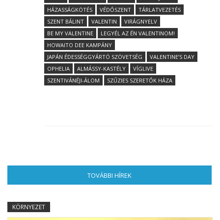
HÁZASSÁGKÖTÉS
VÉDŐSZENT
TÁRLATVEZETÉS
SZENT BÁLINT
VALENTIN
VIRÁGNYELV
BE MY VALENTINE
LEGYÉL AZ ÉN VALENTINOM!
HOWAITO DEE KAMPÁNY
JAPÁN ÉDESSÉGGYÁRTÓ SZÖVETSÉG
VALENTINE’S DAY
OPHELIA
ALMÁSSY-KASTÉLY
VÍGLIVE
SZENTIVÁNÉJI-ÁLOM
SZŰZIES SZERETŐK HÁZA
TOVÁBBI HÍREK
(AKTÍV FÜL)
KÖRNYEZET