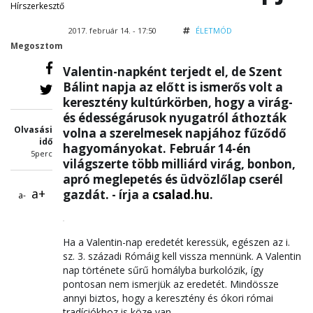
Hírszerkesztő
2017. február 14. - 17:50
ÉLETMÓD
Megosztom
Valentin-napként terjedt el, de Szent
Bálint napja az előtt is ismerős volt a
keresztény kultúrkörben, hogy a virág-
és édességárusok nyugatról áthozták
Olvasási
volna a szerelmesek napjához fűződő
idő
hagyományokat. Február 14-én
5perc
világszerte több milliárd virág, bonbon,
apró meglepetés és üdvözlőlap cserél
a+
gazdát. - írja a
csalad.hu
.
a-
Ha a Valentin-nap eredetét keressük, egészen az i.
sz. 3. századi Rómáig kell vissza mennünk. A Valentin
nap története sűrű homályba burkolózik, így
pontosan nem ismerjük az eredetét. Mindössze
annyi biztos, hogy a keresztény és ókori római
tradíciókhoz is köze van.