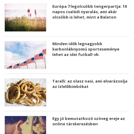
Európa 7 legolcsóbb tengerpartja: 10
napos családi nyaralás, ami akár
olcsóbb is lehet, mint a Balaton
Minden idők legnagyobb
karbonlábnyomú sporteseménye
lehet az idei futball-vb
Taralli: az olasz nasi, ami elvarázsolja
az ízlelőbimbókat
Egy jó bemutatkozó szöveg ereje az
online társkeresésben