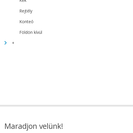
Kék
Rejtély
Konteó
Földön kívül
+
Maradjon velünk!