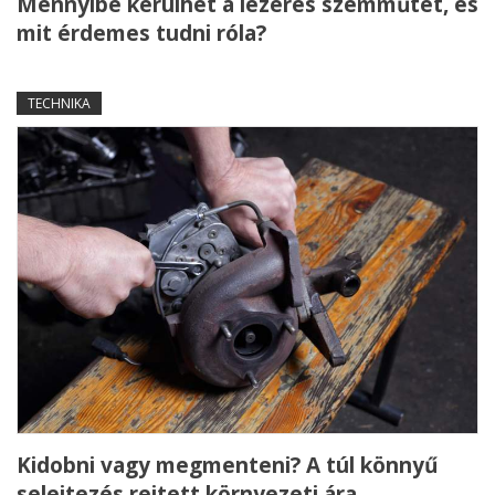
Mennyibe kerülhet a lézeres szemműtét, és
mit érdemes tudni róla?
TECHNIKA
Kidobni vagy megmenteni? A túl könnyű
selejtezés rejtett környezeti ára