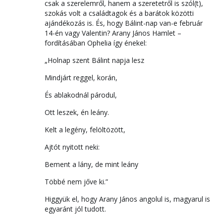
csak a szerelemről, hanem a szeretetről is szól(t),
szokás volt a családtagok és a barátok közötti
ajándékozás is. És, hogy Bálint-nap van-e február
14-én vagy Valentin? Arany János Hamlet –
fordításában Ophelia így énekel:
„Holnap szent Bálint napja lesz
Mindjárt reggel, korán,
És ablakodnál párodul,
Ott leszek, én leány.
Kelt a legény, felöltözött,
Ajtót nyitott neki:
Bement a lány, de mint leány
Többé nem jőve ki.”
Higgyük el, hogy Arany János angolul is, magyarul is
egyaránt jól tudott.