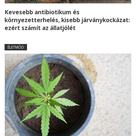
Kevesebb antibiotikum és
környezetterhelés, kisebb járványkockázat:
ezért számít az állatjólét
ÉLETMÓD