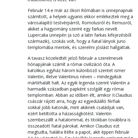
Február 14-e már az ókori Rómában is ünnepnapnak
számított, a helyiek ugyanis ekkor emlékeztek meg a
városalapító testvérpárról, Romolusról és Remusról,
akiket a hagyomány szerint egy farkas nevelt.
Lupercalia ünnepén (a szó a latin farkas kifejezésből
származik), szokás volt, hogy a fiatal lányok Juno
templomába mentek, és szerelmi jóslást hallgattak.
A tavasz közeledtét jelző február a szerelmesek
hónapjának számít a római civilizáció óta. A
katolikus egyház három különböző szentet ismer
Valentin, illetve Valentinus néven – mindegyikük
mártírhalált halt. Az egyik legenda szerint Valentin a
harmadik században papként szolgált egy római
templomban. Abban az időben élt, amikor II.Claudius
császár rájött arra, hogy az egyedülálló férfiak
sokkal jobb katonák, mint akiknek családjuk van,
ezért betiltotta a házasságkötést. Valentin
szembeszállt a hatalommal, és titokban továbbra is
összeadott fiatal párokat. Amikor Claudius ezt
megtudta, halálra ítélte a papot, akit éppen február