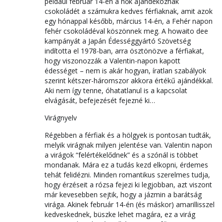
például február 14-én a nők ajándékoznak
csokoládét a számukra kedves férfiaknak, amit azok
egy hónappal később, március 14-én, a Fehér napon
fehér csokoládéval köszönnek meg. A howaito dee
kampányát a Japán Édességgyártó Szövetség
indította el 1978-ban, arra ösztönözve a férfiakat,
hogy viszonozzák a Valentin-napon kapott
édességet – nem is akár hogyan, íratlan szabályok
szerint kétszer-háromszor akkora értékű ajándékkal.
Aki nem így tenne, óhatatlanul is a kapcsolat
elvágását, befejezését fejezné ki…
Virágnyelv
Régebben a férfiak és a hölgyek is pontosan tudták,
melyik virágnak milyen jelentése van. Valentin napon
a virágok “felértékelődnek” és a szónál is többet
mondanak. Mára ez a tudás kezd elkopni, érdemes
tehát felidézni. Minden romantikus szerelmes tudja,
hogy érzéseit a rózsa fejezi ki legjobban, azt viszont
már kevesebben sejtik, hogy a jázmin a barátság
virága. Akinek február 14-én (és máskor) amarillisszel
kedveskednek, büszke lehet magára, ez a virág