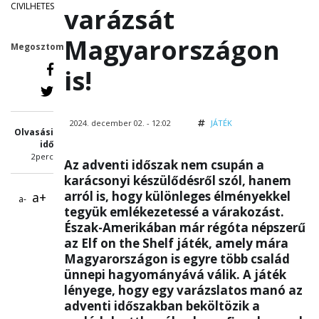
CIVILHETES
varázsát
Magyarországon
Megosztom
is!
2024. december 02. - 12:02
JÁTÉK
Olvasási
idő
2perc
Az adventi időszak nem csupán a
karácsonyi készülődésről szól, hanem
arról is, hogy különleges élményekkel
a+
a-
tegyük emlékezetessé a várakozást.
Észak-Amerikában már régóta népszerű
az Elf on the Shelf játék, amely mára
Magyarországon is egyre több család
ünnepi hagyományává válik. A játék
lényege, hogy egy varázslatos manó az
adventi időszakban beköltözik a