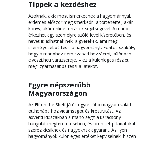
Tippek a kezdéshez
Azoknak, akik most ismerkednek a hagyománnyal,
érdemes először megismerkedni a történettel, akár
könyv, akár online források segítségével. A manó
érkezhet egy személyre szóló levél kíséretében, és
nevet is adhatnak neki a gyerekek, ami még
személyesebbé teszi a hagyományt. Fontos szabály,
hogy a manóhoz nem szabad hozzáérni, különben
elveszítheti varázserejét – ez a különleges részlet
még izgalmasabbá teszi a játékot.
Egyre népszerűbb
Magyarországon
Az Elf on the Shelf játék egyre több magyar család
otthonába hoz vidámságot és kreativitást. Az
adventi időszakban a manó segít a karácsonyi
hangulat megteremtésében, és örömteli pillanatokat
szerez kicsiknek és nagyoknak egyaránt. Az ilyen
hagyományok különleges értéket képviselnek, hiszen