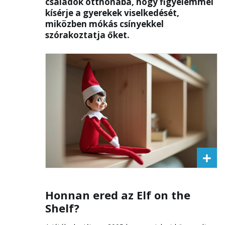
családok otthonába, hogy figyelemmel
kísérje a gyerekek viselkedését,
miközben mókás csínyekkel
szórakoztatja őket.
Honnan ered az Elf on the
Shelf?