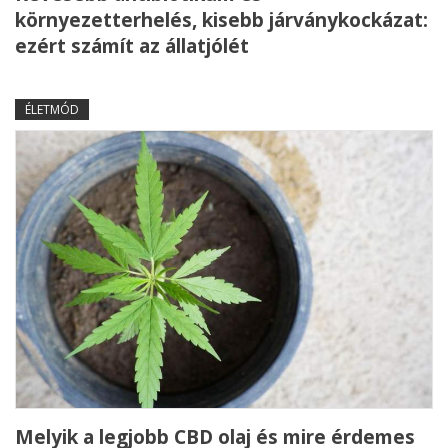
környezetterhelés, kisebb járványkockázat:
ezért számít az állatjólét
ÉLETMÓD
Melyik a legjobb CBD olaj és mire érdemes