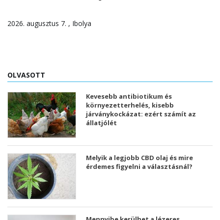
2026. augusztus 7. , Ibolya
OLVASOTT
Kevesebb antibiotikum és
környezetterhelés, kisebb
járványkockázat: ezért számít az
állatjólét
Melyik a legjobb CBD olaj és mire
érdemes figyelni a választásnál?
Mennyibe kerülhet a lézeres