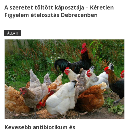
A szeretet töltött káposztája – Kéretlen
Figyelem ételosztás Debrecenben
ÁLLATI
Kevesebb antibiotikum és