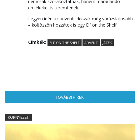
nemcsak szórakoztatnak, hanem maradandó
emlékeket is teremtenek.
Legyen idén az adventi időszak még varázslatosabb
– költözzön hozzátok is egy Elf on the Shelf!
Címkék:
ELF ON THE SHELF
ADVENT
JÁTÉK
TOVÁBBI HÍREK
(AKTÍV FÜL)
KÖRNYEZET