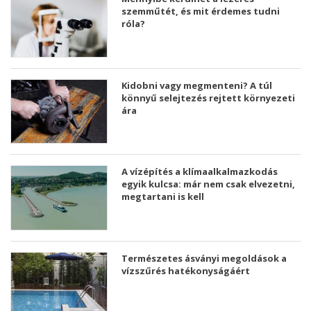
szemműtét, és mit érdemes tudni
róla?
Kidobni vagy megmenteni? A túl
könnyű selejtezés rejtett környezeti
ára
A vízépítés a klímaalkalmazkodás
egyik kulcsa: már nem csak elvezetni,
megtartani is kell
Természetes ásványi megoldások a
vízszűrés hatékonyságáért