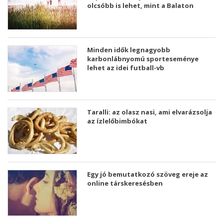
olcsóbb is lehet, mint a Balaton
Minden idők legnagyobb
karbonlábnyomú sporteseménye
lehet az idei futball-vb
Taralli: az olasz nasi, ami elvarázsolja
az ízlelőbimbókat
Egy jó bemutatkozó szöveg ereje az
online társkeresésben