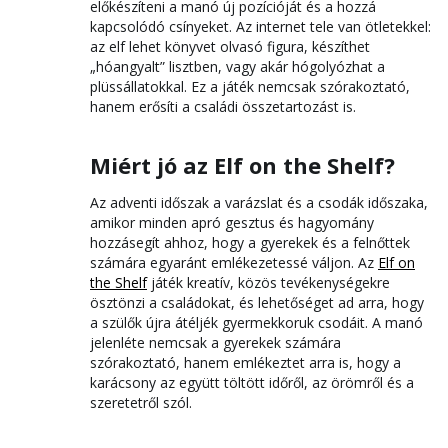
előkészíteni a manó új pozícióját és a hozzá
kapcsolódó csínyeket. Az internet tele van ötletekkel:
az elf lehet könyvet olvasó figura, készíthet
„hóangyalt” lisztben, vagy akár hógolyózhat a
plüssállatokkal. Ez a játék nemcsak szórakoztató,
hanem erősíti a családi összetartozást is.
Miért jó az Elf on the Shelf?
Az adventi időszak a varázslat és a csodák időszaka,
amikor minden apró gesztus és hagyomány
hozzásegít ahhoz, hogy a gyerekek és a felnőttek
számára egyaránt emlékezetessé váljon. Az
Elf on
the Shelf
játék kreatív, közös tevékenységekre
ösztönzi a családokat, és lehetőséget ad arra, hogy
a szülők újra átéljék gyermekkoruk csodáit. A manó
jelenléte nemcsak a gyerekek számára
szórakoztató, hanem emlékeztet arra is, hogy a
karácsony az együtt töltött időről, az örömről és a
szeretetről szól.