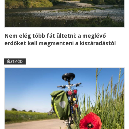
Nem elég több fát ültetni: a meglévő
erdőket kell megmenteni a kiszáradástól
ÉLETMÓD