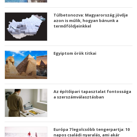
Túlbetonozva: Magyarország jövője
azon is múlik, hogyan bánunk a
termőföldjeinkkel
Egyiptom örök titkai
Az építőipari tapasztalat fontossága
a szerszámválasztásban
Európa 7 legolcsóbb tengerpartja: 10
napos családi nyaralás, ami akár