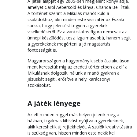
A játék alapját egy 2005-ben megjelent könyv adja,
amelyet Carol Aebersold és lánya, Chanda Bell írtak.
A történet szerint a Mikulás manót küld a
családokhoz, aki minden este visszatér az Északi-
sarkra, hogy jelentést tegyen a gyerekek
viselkedéséről. Ez a varázslatos figura nemcsak az
ünnepi készülődést teszi izgalmasabbá, hanem segít
a gyerekeknek megérteni a jó magatartás
fontosságát is.
Magyarországon a hagyomány kisebb átalakuláson
ment keresztül: míg az eredeti történetben az elf a
Mikulásnak dolgozik, nálunk a manó gyakran a
Jézuskát segíti, erősítve a helyi karácsonyi
szokásokat.
A játék lényege
Az elf minden reggel más helyen jelenik meg a
házban, izgalmas kihívást nyújtva a gyerekeknek,
akik kereshetik új rejtekhelyét. A szülők kreativitására
is szükség van, hiszen minden este nekik kell