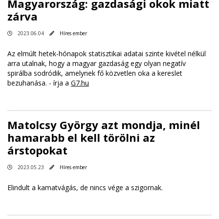
Magyarország: gazdasági okok miatt
zárva
2023.06.04
Híres ember
Az elmúlt hetek-hónapok statisztikai adatai szinte kivétel nélkül
arra utalnak, hogy a magyar gazdaság egy olyan negatív
spirálba sodródik, amelynek fő közvetlen oka a kereslet
bezuhanása. - írja a
G7.hu
Matolcsy György azt mondja, minél
hamarabb el kell törölni az
árstopokat
2023.05.23
Híres ember
Elindult a kamatvágás, de nincs vége a szigornak.