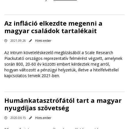
Az infláció elkezdte megenni a
magyar családok tartalékait
2021.09.26
Híres ember
Az Intrum követeléskezelő megbízásából a Scale Research
Piackutató országos reprezentatív felmérést végzett, amelynek
során 800, 20-60 év közötti embert kérdeztek meg arról,
hogyan változott a pénzügyi helyzetük, illetve a hitelfelvétellel
kapcsolatos terveik 2021-ben.
Humánkatasztrófától tart a magyar
nyugdíjas szövetség
2020.04.15
Híres ember