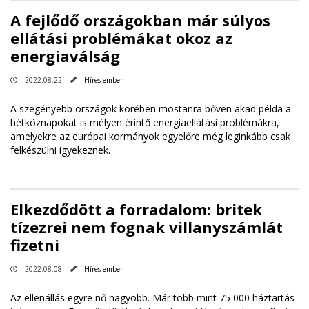
A fejlődő országokban már súlyos
ellátási problémákat okoz az
energiaválság
2022.08.22
Híres ember
A szegényebb országok körében mostanra bőven akad példa a
hétköznapokat is mélyen érintő energiaellátási problémákra,
amelyekre az európai kormányok egyelőre még leginkább csak
felkészülni igyekeznek.
Elkezdődött a forradalom: britek
tízezrei nem fognak villanyszámlát
fizetni
2022.08.08
Híres ember
Az ellenállás egyre nő nagyobb. Már több mint 75 000 háztartás