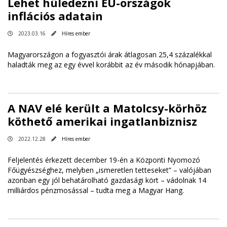
Lehet hüledezni EU-országok
inflációs adatain
2023.03.16
Híres ember
Magyarországon a fogyasztói árak átlagosan 25,4 százalékkal
haladták meg az egy évvel korábbit az év második hónapjában.
A NAV elé került a Matolcsy-körhöz
köthető amerikai ingatlanbiznisz
2022.12.28
Híres ember
Feljelentés érkezett december 19-én a Központi Nyomozó
Főügyészséghez, melyben „ismeretlen tetteseket” – valójában
azonban egy jól behatárolható gazdasági kört – vádolnak 14
milliárdos pénzmosással – tudta meg a Magyar Hang.