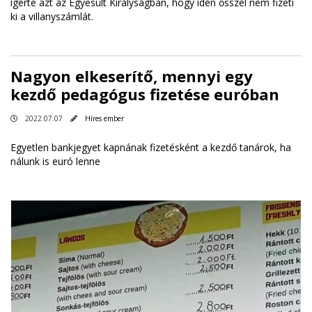
ígérte azt az Egyesült Királyságban, hogy idén ősszel nem fizeti
ki a villanyszámlát.
Nagyon elkeserítő, mennyi egy
kezdő pedagógus fizetése euróban
2022.07.07
Híres ember
Egyetlen bankjegyet kapnának fizetésként a kezdő tanárok, ha
nálunk is euró lenne