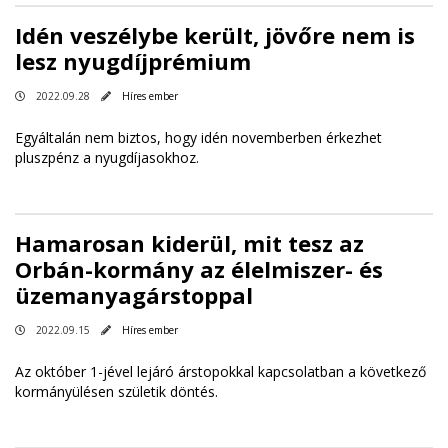
Idén veszélybe került, jövőre nem is
lesz nyugdíjprémium
2022.09.28
Híres ember
Egyáltalán nem biztos, hogy idén novemberben érkezhet
pluszpénz a nyugdíjasokhoz.
Hamarosan kiderül, mit tesz az
Orbán-kormány az élelmiszer- és
üzemanyagárstoppal
2022.09.15
Híres ember
Az október 1-jével lejáró árstopokkal kapcsolatban a következő
kormányülésen születik döntés.