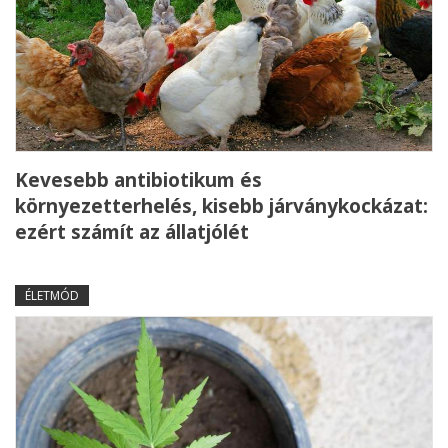
Kevesebb antibiotikum és
környezetterhelés, kisebb járványkockázat:
ezért számít az állatjólét
ÉLETMÓD