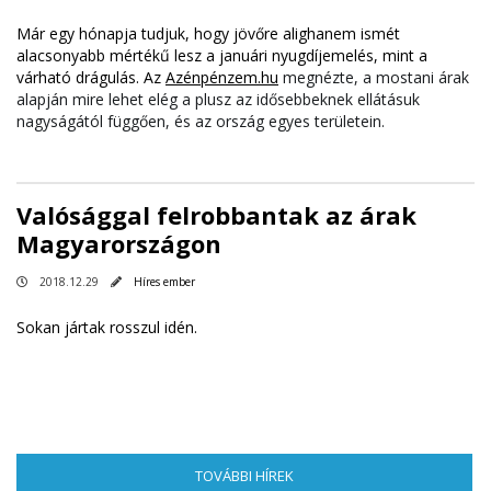
Már egy hónapja tudjuk, hogy jövőre alighanem ismét
alacsonyabb mértékű lesz a januári nyugdíjemelés, mint a
várható drágulás. Az
Azénpénzem.hu
megnézte, a mostani árak
alapján mire lehet elég a plusz az idősebbeknek ellátásuk
nagyságától függően, és az ország egyes területein.
Valósággal felrobbantak az árak
Magyarországon
2018.12.29
Híres ember
Sokan jártak rosszul idén.
TOVÁBBI HÍREK
(AKTÍV FÜL)