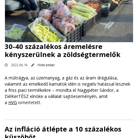
30-40 százalékos áremelésre
kényszerülnek a zöldségtermelők
2022.06.16
Híres ember
A műtrágya, az üzemanyag, a gáz és az áram drágulása,
valamint az emelkedő kamatok idén is negatív hatással lesznek
a friss piaci termékekre – mondta el Nagypéter Sándor, a
DélKerTÉSZ elnöke a vállalat sajtóeseményén, amit
a
HVG
ismertetett.
Az infláció átlépte a 10 százalékos
küszöböt