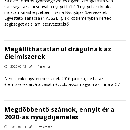
50 ezer forintos gyorssegélyre és egyéb támogatásra van
szüksége az alacsonyabb nyugdíjból élő nyugdíjasoknak a
mostani krízishelyzetben - véli a Nyugdíjas Szervezetek
Egyeztető Tanácsa (NYUSZET), aki közleményben kértek
segítséget az állami szervezetektől.
Megállíthatatlanul drágulnak az
élelmiszerek
2020.03.12
Híres ember
Nem tűnik nagyon messzinek 2016 júniusa, de ha az
élelmiszerek árváltozását nézzük, akkor nagyon az. - írja a
G7
Megdöbbentő számok, ennyit ér a
2020-as nyugdíjemelés
2019.06.11
Híres ember