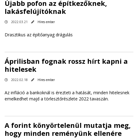
Újabb pofon az építkezőknek,
lakásfelújítóknak
2022.03.21
Híres ember
Drasztikus az építőanyag drágulás
Áprilisban fognak rossz hírt kapni a
hitelesek
2022.02.18
Híres ember
Az infláció a bankoknál is érezteti a hatását, minden hitelesnek
emelkedhet majd a törlesztőrészlete 2022 tavaszán.
A forint könyörtelenül mutatja meg,
hogy minden reményünk ellenére