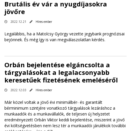
Brutális év vár a nyugdíjasokra
jövőre
2022.12.21
Híres ember
Legalábbis, ha a Matolcsy György vezette jegybank prognózisai
bejönnek. És még így is van megválaszolatlan kérdés.
Orbán bejelentése elgáncsolta a
tárgyalásokat a legalacsonyabb
keresetűek fizetésének emeléséről
2022.12.03
Híres ember
Már közel voltak a jövő évi minimálbér- és garantált
bérminimum szintjére vonatkozó tárgyalások lezáráshoz a
munkaadók és a munkavállalók, de teljesen új helyzetet
eredményezett Orbán Viktor keddi bejelentése, miszerint a jövő
évi költségvetésben nem lesz tér a munkaadói járulékok további