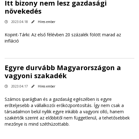
Itt bizony nem lesz gazdasági
növekedés
2023.04.18
Híres ember
Kopint-Tárki: Az első félévben 20 százalék fölött marad az
infláció
Egyre durvább Magyarországon a
vagyoni szakadék
2023.04.17
Híres ember
Számos iparágban és a gazdaság egészében is egyre
erőteljesebb a vállalkozói erőközpontosítás. Így nem csak a
társadalmon belül nyílik egyre inkább a vagyoni olló, hanem
szakértők szerint az előbbitől nem függetlenül, a tehetősebbek
mezőnye is mind széthúzottabb.