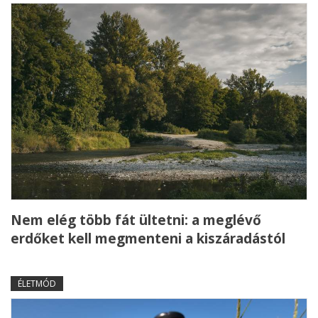
Nem elég több fát ültetni: a meglévő
erdőket kell megmenteni a kiszáradástól
ÉLETMÓD