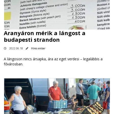
Aranyáron mérik a lángost a
budapesti strandon
2022.06.18
Híres ember
A lángoson nincs ársapka, ára az eget verdesi – legalábbis a
fővárosban.