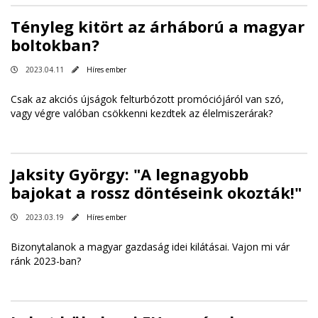
Tényleg kitört az árháború a magyar
boltokban?
2023.04.11
Híres ember
Csak az akciós újságok felturbózott promóciójáról van szó,
vagy végre valóban csökkenni kezdtek az élelmiszerárak?
Jaksity György: "A legnagyobb
bajokat a rossz döntéseink okozták!"
2023.03.19
Híres ember
Bizonytalanok a magyar gazdaság idei kilátásai. Vajon mi vár
ránk 2023-ban?