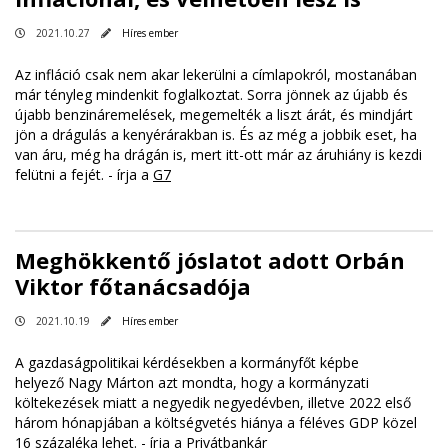
2021.10.27
Híres ember
Az infláció csak nem akar lekerülni a címlapokról, mostanában
már tényleg mindenkit foglalkoztat. Sorra jönnek az újabb és
újabb benzináremelések, megemelték a liszt árát, és mindjárt
jön a drágulás a kenyérárakban is. És az még a jobbik eset, ha
van áru, még ha drágán is, mert itt-ott már az áruhiány is kezdi
felütni a fejét. - írja a
G7
Meghökkentő jóslatot adott Orbán
Viktor főtanácsadója
2021.10.19
Híres ember
A gazdaságpolitikai kérdésekben a kormányfőt képbe
helyező Nagy Márton azt mondta, hogy a kormányzati
költekezések miatt a negyedik negyedévben, illetve 2022 első
három hónapjában a költségvetés hiánya a féléves GDP közel
16 százaléka lehet. - írja a
Privátbankár