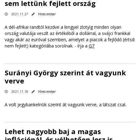
sem lettünk fejlett ország
2021.11.27
Híres ember
A dél-afrikai randtól kezdve a lengyel zlotyig minden olyan
ország valutája veszít az értékéből a dollárral, a svájci frankkal
vagy akár az euróval szemben, amelyet a piacok a fejlődő (értsd:
nem fejlett) kategóriába sorolnak. - írja a
G7
Surányi György szerint át vagyunk
verve
2021.11.18
Híres ember
A volt jegybankelnök szerint át vagyunk verve, a látszat csal.
Lehet nagyobb baj a magas
inflációnál, és vélhetően lesz is