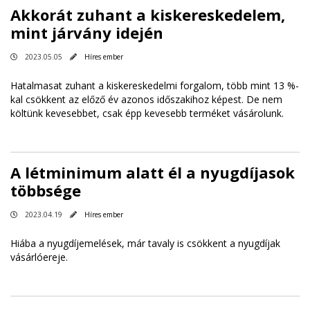
Akkorát zuhant a kiskereskedelem,
mint járvány idején
2023.05.05
Híres ember
Hatalmasat zuhant a kiskereskedelmi forgalom, több mint 13 %-
kal csökkent az előző év azonos időszakihoz képest. De nem
költünk kevesebbet, csak épp kevesebb terméket vásárolunk.
A létminimum alatt él a nyugdíjasok
többsége
2023.04.19
Híres ember
Hiába a nyugdíjemelések, már tavaly is csökkent a nyugdíjak
vásárlóereje.