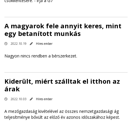
csökkentésére. - írja a G7
A magyarok fele annyit keres, mint
egy betanított munkás
2022.10.19
Híres ember
Nagyon nincs rendben a bérszerkezet.
Kiderült, miért szálltak el itthon az
árak
2022.10.03
Híres ember
A mezőgazdaság kivételével az összes nemzetgazdasági ág
teljesítménye bővült az előző év azonos időszakához képest.