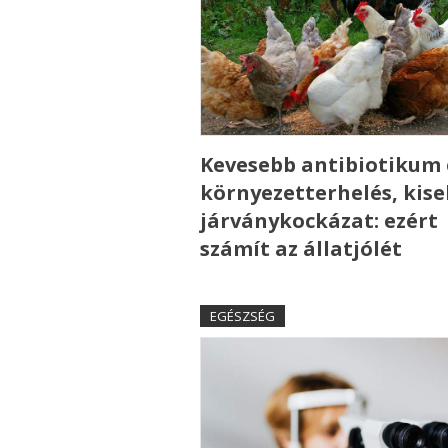
Kevesebb antibiotikum 
környezetterhelés, kis
járványkockázat: ezért
számít az állatjólét
EGÉSZSÉG