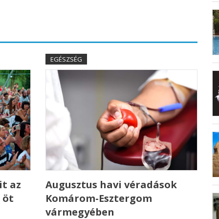
EGÉSZSÉG
t az
Augusztus havi véradások
 öt
Komárom-Esztergom
vármegyében