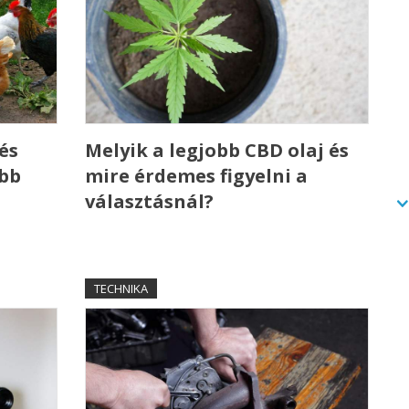
és
Melyik a legjobb CBD olaj és
ebb
mire érdemes figyelni a
választásnál?
TECHNIKA