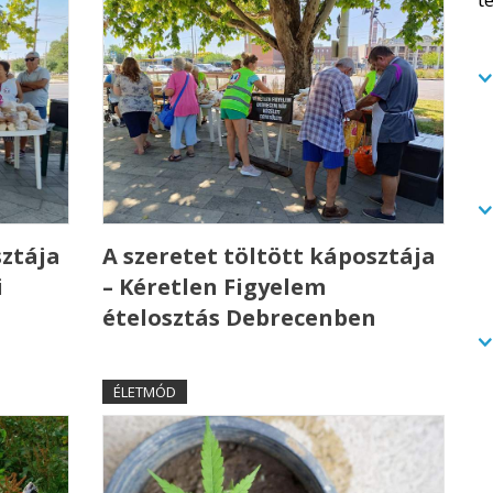
sztája
A szeretet töltött káposztája
i
– Kéretlen Figyelem
ételosztás Debrecenben
ÉLETMÓD