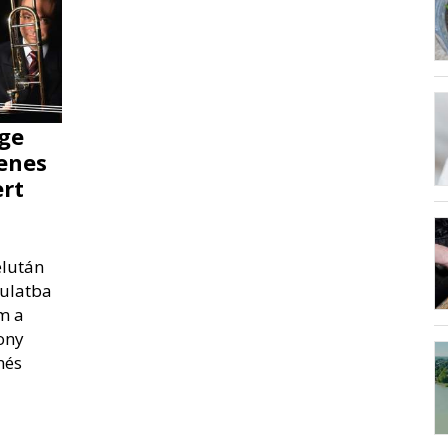
ge
yenes
rt
élután
gulatba
m a
ony
nés