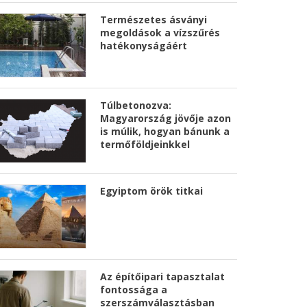
Természetes ásványi
megoldások a vízszűrés
hatékonyságáért
Túlbetonozva:
Magyarország jövője azon
is múlik, hogyan bánunk a
termőföldjeinkkel
Egyiptom örök titkai
Az építőipari tapasztalat
fontossága a
szerszámválasztásban