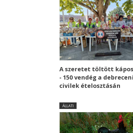
A szeretet töltött kápo
- 150 vendég a debrecen
civilek ételosztásán
ÁLLATI