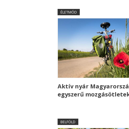
ÉLETMÓD
Aktív nyár Magyarorszá
egyszerű mozgásötlete
BELFÖLD