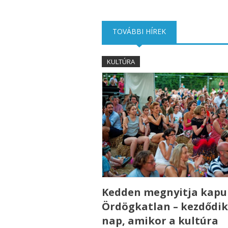
TOVÁBBI HÍREK
(AKTÍV FÜL)
KULTÚRA
Kedden megnyitja kapui
Ördögkatlan – kezdődik
nap, amikor a kultúra