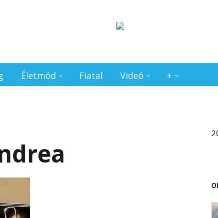
g
Életmód
Fiatal
Videó
+
2
Andrea
O