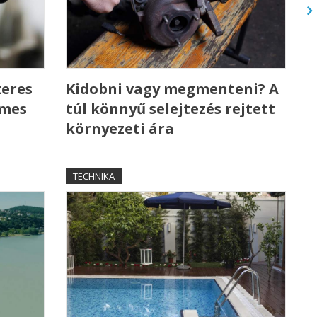
zeres
Kidobni vagy megmenteni? A
emes
túl könnyű selejtezés rejtett
környezeti ára
TECHNIKA