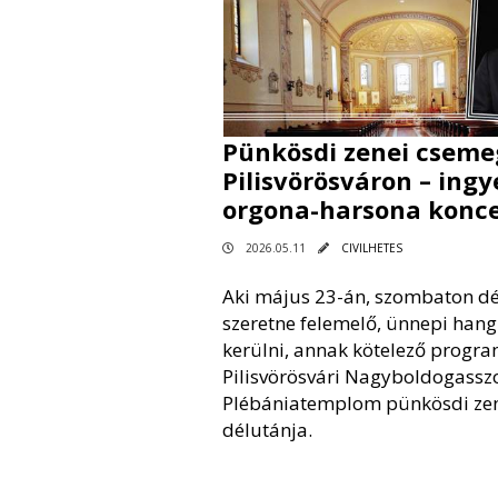
Pünkösdi zenei cseme
Pilisvörösváron – ing
orgona-harsona konce
2026.05.11
CIVILHETES
Aki május 23-án, szombaton d
szeretne felemelő, ünnepi han
kerülni, annak kötelező progra
Pilisvörösvári Nagyboldogassz
Plébániatemplom pünkösdi ze
délutánja.