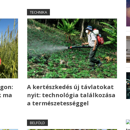
TECHNIKA
gon:
A kertészkedés új távlatokat
k ma
nyit: technológia találkozása
a természetességgel
BELFÖLD