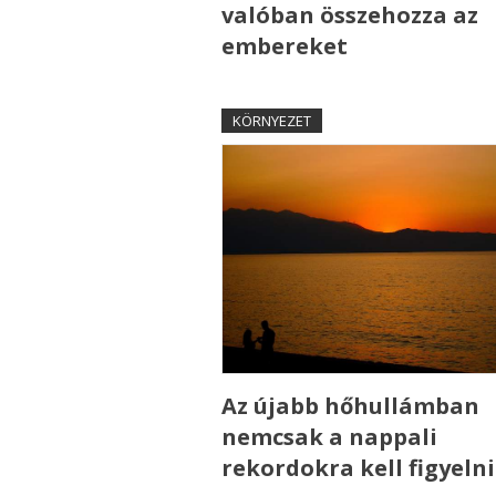
valóban összehozza az
embereket
KÖRNYEZET
Az újabb hőhullámban
nemcsak a nappali
rekordokra kell figyelni