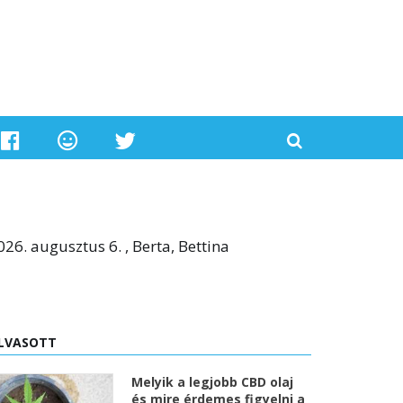
026. augusztus 6. , Berta, Bettina
LVASOTT
Melyik a legjobb CBD olaj
és mire érdemes figyelni a