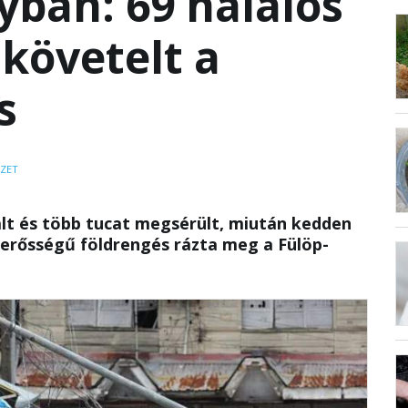
ban: 69 halálos
 követelt a
s
ZET
t és több tucat megsérült, miután kedden
s erősségű földrengés rázta meg a Fülöp-