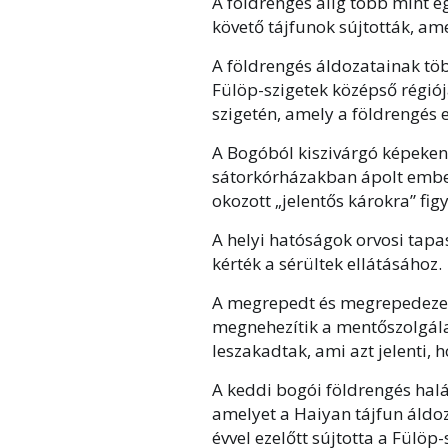
A földrengés alig több mint e
követő tájfunok sújtották, am
A földrengés áldozatainak tö
Fülöp-szigetek középső régió
szigetén, amely a földrengés
A Bogóból kiszivárgó képeken
sátorkórházakban ápolt ember 
okozott „jelentős károkra” fig
A helyi hatóságok orvosi tapa
kérték a sérültek ellátásához.
A megrepedt és megrepedezett
megnehezítik a mentőszolgálat
leszakadtak, ami azt jelenti, h
A keddi bogói földrengés halá
amelyet a Haiyan tájfun áldoz
évvel ezelőtt sújtotta a Fülö