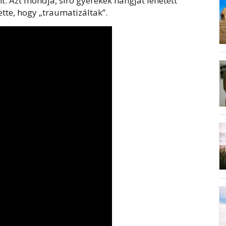
t. Azt mondja, síró gyerekek hangját lehetett
ette, hogy „traumatizáltak”.