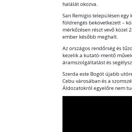
halálát okozva.
San Remigio településen egy 
földrengés bekövetkezett – köz
mérkőzésen részt vevő közel 2
ember később meghalt.
Az országos rendőrség és tűzo
kezelik a kutató-mentő művele
áramszolgáltatást és segélysz
Szerda este Bogót újabb utóre
Cebu városában és a szomszédo
Áldozatokról egyelőre nem tu