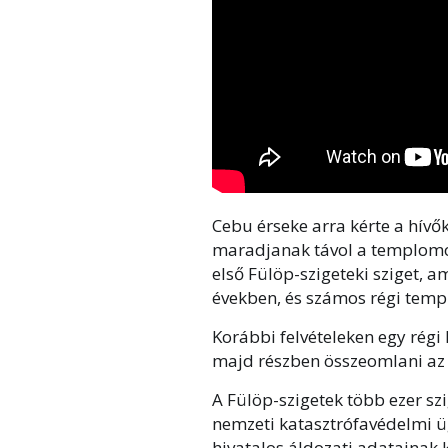
Cebu érseke arra kérte a hívők
maradjanak távol a templomokt
első Fülöp-szigeteki sziget, 
években, és számos régi temp
Korábbi felvételeken egy régi
majd részben összeomlani az 
A Fülöp-szigetek több ezer sz
nemzeti katasztrófavédelmi ü
hivatalos áldozati adatainak k