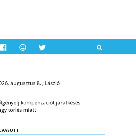
026. augusztus 8. , László
LVASOTT