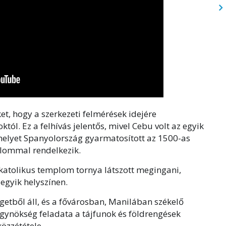
et, hogy a szerkezeti felmérések idejére
ól. Ez a felhívás jelentős, mivel Cebu volt az egyik
amelyet Spanyolország gyarmatosított az 1500-as
lommal rendelkezik.
 katolikus templom tornya látszott megingani,
egyik helyszínen.
igetből áll, és a fővárosban, Manilában székelő
gynökség feladata a tájfunok és földrengések
özzététele.