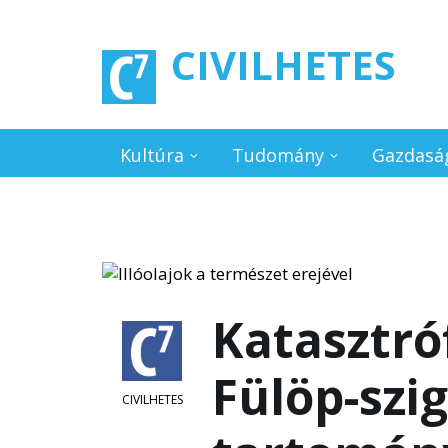
Ugrás a tartalomra
CIVILHETES
Kultúra
Tudomány
Gazdasá
Katasztró
Fülöp-szi
CIVILHETES