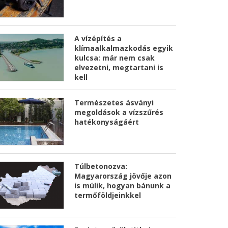
A vízépítés a
klímaalkalmazkodás egyik
kulcsa: már nem csak
elvezetni, megtartani is
kell
Természetes ásványi
megoldások a vízszűrés
hatékonyságáért
Túlbetonozva:
Magyarország jövője azon
is múlik, hogyan bánunk a
termőföldjeinkkel