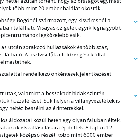
gy héttel azután történt, hogy az országot egymást
elyek több mint 20 ember halálát okozták .
bbsége Bogóból származott, egy kisvárosból a
jában található Visayas-szigetek egyik legnagyobb
 epicentrumához legközelebb esik.
 az utcán sorakozó hullazsákok és több száz,
látható. A tisztviselők a földrengések által
yelmeztetnek.
sztalattal rendelkező önkéntesek jelentkezését
 utak, valamint a beszakadt hidak szintén
ok hozzáférését. Sok helyen a villanyvezetékek is
ogy nehéz beszélni az érintettekkel.
los áldozatai közül heten egy olyan faluban éltek,
atainak elszállásolására építettek. A tájfun 12
p-szigetek középső részét, több mint 6000 ember