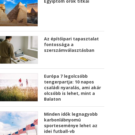
Egyiptom örök titkai
Az építőipari tapasztalat
fontossága a
szerszámválasztásban
Európa 7 legolcsóbb
tengerpartja: 10 napos
családi nyaralás, ami akár
olcsóbb is lehet, mint a
Balaton
Minden idők legnagyobb
karbonlábnyomú
sporteseménye lehet az
idei futball-vb