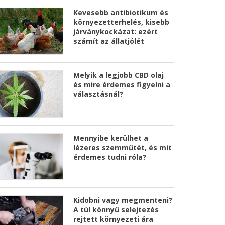
Kevesebb antibiotikum és
környezetterhelés, kisebb
járványkockázat: ezért
számít az állatjólét
Melyik a legjobb CBD olaj
és mire érdemes figyelni a
választásnál?
Mennyibe kerülhet a
lézeres szemműtét, és mit
érdemes tudni róla?
Kidobni vagy megmenteni?
A túl könnyű selejtezés
rejtett környezeti ára