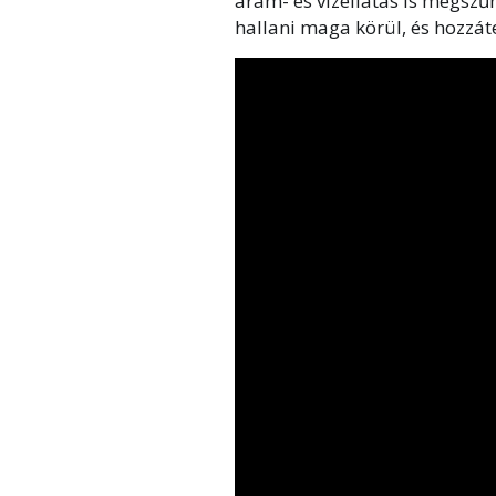
áram- és vízellátás is megszűn
hallani maga körül, és hozzát