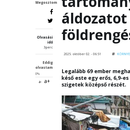
tartomány
Megosztom
áldozatot
földrengé
Olvasási
idő
3perc
2025. október 02. - 06:51
KÖRNYE
Eddig
olvastam
Legalább 69 ember meghal
0%
késő este egy erős, 6,9-e
a+
a-
szigetek középső részét.