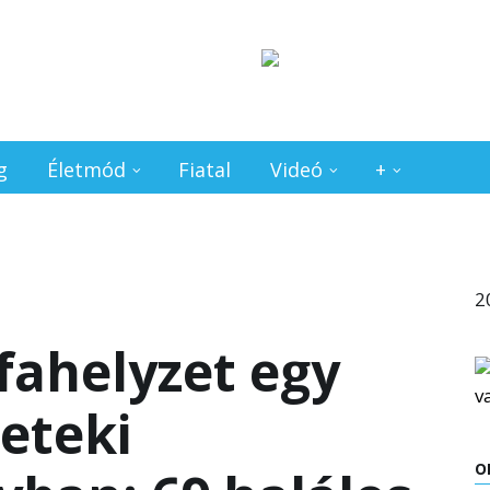
g
Életmód
Fiatal
Videó
+
2
fahelyzet egy
geteki
O