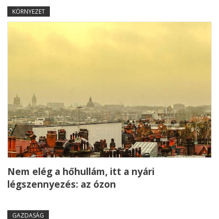
KÖRNYEZET
Nem elég a hőhullám, itt a nyári
légszennyezés: az ózon
GAZDASÁG