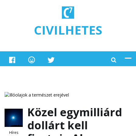
Ugrás a tartalomra
CIVILHETES
Közel egymilliárd
dollárt kell
Híres