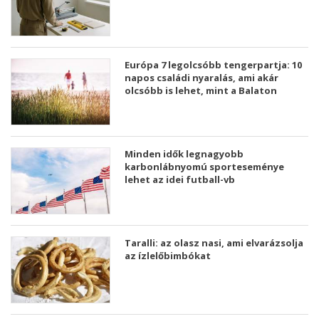
Európa 7 legolcsóbb tengerpartja: 10
napos családi nyaralás, ami akár
olcsóbb is lehet, mint a Balaton
Minden idők legnagyobb
karbonlábnyomú sporteseménye
lehet az idei futball-vb
Taralli: az olasz nasi, ami elvarázsolja
az ízlelőbimbókat