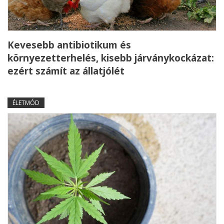
Kevesebb antibiotikum és
környezetterhelés, kisebb járványkockázat:
ezért számít az állatjólét
ÉLETMÓD