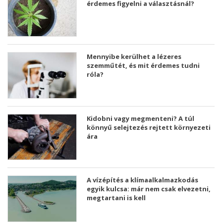
érdemes figyelni a választásnál?
Mennyibe kerülhet a lézeres
szemműtét, és mit érdemes tudni
róla?
Kidobni vagy megmenteni? A túl
könnyű selejtezés rejtett környezeti
ára
A vízépítés a klímaalkalmazkodás
egyik kulcsa: már nem csak elvezetni,
megtartani is kell