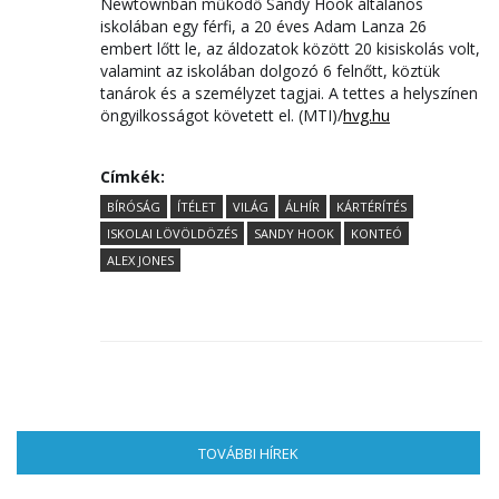
Newtownban működő Sandy Hook általános
iskolában egy férfi, a 20 éves Adam Lanza 26
embert lőtt le, az áldozatok között 20 kisiskolás volt,
valamint az iskolában dolgozó 6 felnőtt, köztük
tanárok és a személyzet tagjai. A tettes a helyszínen
öngyilkosságot követett el. (MTI)/
hvg.hu
Címkék:
BÍRÓSÁG
ÍTÉLET
VILÁG
ÁLHÍR
KÁRTÉRÍTÉS
ISKOLAI LÖVÖLDÖZÉS
SANDY HOOK
KONTEÓ
ALEX JONES
TOVÁBBI HÍREK
(AKTÍV FÜL)