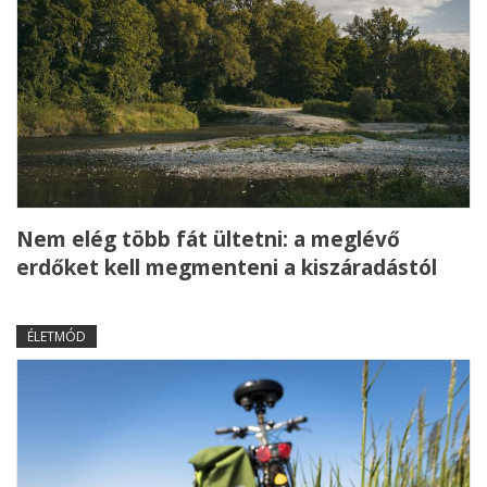
Nem elég több fát ültetni: a meglévő
erdőket kell megmenteni a kiszáradástól
ÉLETMÓD