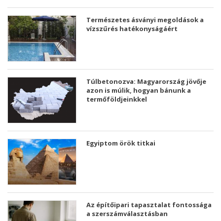
Természetes ásványi megoldások a
vízszűrés hatékonyságáért
Túlbetonozva: Magyarország jövője
azon is múlik, hogyan bánunk a
termőföldjeinkkel
Egyiptom örök titkai
Az építőipari tapasztalat fontossága
a szerszámválasztásban