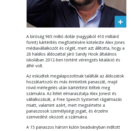
A bíróság 965 millió dollár (nagyjából 410 milliárd
forint) kártérítés megfizetésére kötelezte Alex Jones
médiavállalkozót és cégét, mert azt állította, hogy a
26 halálos áldozattal járó Sandy Hook általános
iskolában 2012-ben történt vérengzés kitaláció és
álhír volt.
Az esküdtek megalapozottnak találták az áldozatok
hozzátartozói és más érintettek panaszát, majd
rövid mérlegelés után kártérítést ítéltek meg
számukra. Az ítélet elmarasztalja Alex Jonest és
vállalkozását, a Free Speech Systemet rágalmazás
miatt, valamint azért, mert megsértette a
panaszosok személyiségi jogait, és érzelmi
szenvedést okozott a számukra.
A 15 panaszos három külön beadványban indított