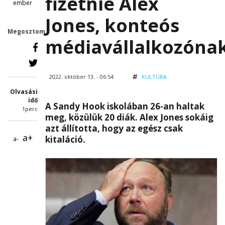
fizetnie Alex
ember
Jones, konteós
Megosztom
médiavállalkozóna
2022. október 13. - 06:54
KULTÚRA
Olvasási
idő
A Sandy Hook iskolában 26-an haltak
1perc
meg, közülük 20 diák. Alex Jones sokáig
azt állította, hogy az egész csak
a+
kitaláció.
a-