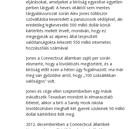
eljárásokat, amelyeket a bíróság egyesítve egyetlen
perben tárgyalt. A heves vitáktól sem mentes
tárgyalássorozat során Alex Jones többször
szóváltásba keveredett a panaszosok védőjével, aki
eredetileg legkevesebb 500 millió dollár körüli
kártérítés mellett érvelt, mondván, hogy ez
megegyezik az alperes által terjesztett
valótlanságokra érkezett 550 millió internetes
hozzászólás számával.
Jones a Connecticut államban zajló per során
elismerte, hogy a lövöldözés megtörtént, és a
bíróság előtt ezen a héten úgy fogalmazott: ma már
meg van győződve arról, hogy „100 százalékban
valóságos” volt.
Jones és cége ellen szeptemberben egy másik
esküdtszék Texasban mondott ki elmarasztaló
ítéletet, akkor a bíró a Sandy Hook iskolai
lövöldözésben meghalt két gyerek szüleinek 50 millió
dollár kártérítést ítélt meg.
2012. decemberében a Connecticut állambeli