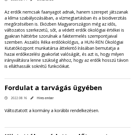
Az erdők nemcsak faanyagot adnak, hanem szerepet játszanak
a klíma szabályozásában, a vízmegtartásban és a biodiverzitás
megőrzésében is. Eközben Magyarországon még az idős,
változatos szerkezetű, sőt, a védett erdők ökológiai értékei is
gyakran háttérbe szorulnak a fakitermelés szempontjaival
szemben. Aszalós Réka erdőökológus, a HUN-REN Ökológiai
Kutatóközpont munkatársa áttekintő írásában bemutatja a
hazai erdőkezelési gyakorlat valóságát, és azt is, hogy milyen
irányváltásra lenne szükség ahhoz, hogy az erdők hosszú távon
is elláthassák sokrétű funkcióikat.
Fordulat a tarvágás ügyében
2022.08.16
Híres ember
Változtatott a kormány a korábbi rendelkezésen.