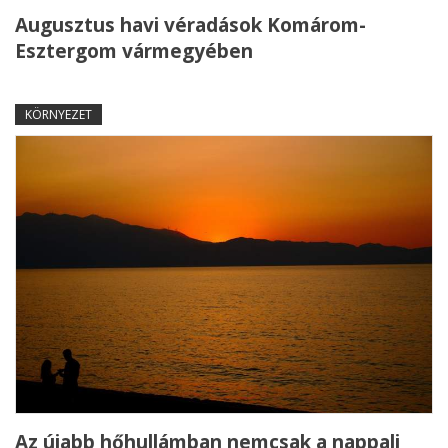
Augusztus havi véradások Komárom-
Esztergom vármegyében
KÖRNYEZET
Az újabb hőhullámban nemcsak a nappali