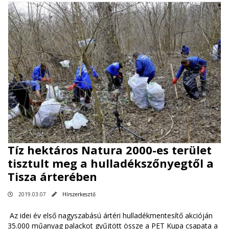
Tíz hektáros Natura 2000-es terület
tisztult meg a hulladékszőnyegtől a
Tisza árterében
2019.03.07
Hírszerkesztő
Az idei év első nagyszabású ártéri hulladékmentesítő akcióján
35.000 műanyag palackot gyűjtött össze a PET Kupa csapata a