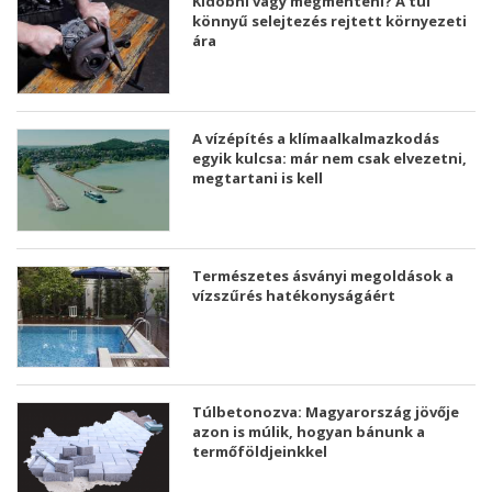
Kidobni vagy megmenteni? A túl
könnyű selejtezés rejtett környezeti
ára
A vízépítés a klímaalkalmazkodás
egyik kulcsa: már nem csak elvezetni,
megtartani is kell
Természetes ásványi megoldások a
vízszűrés hatékonyságáért
Túlbetonozva: Magyarország jövője
azon is múlik, hogyan bánunk a
termőföldjeinkkel