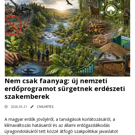
Nem csak faanyag: új nemzeti
erdőprogramot sürgetnek erdészeti
szakemberek
2026.05.21
CIVILHETES
A magyar erdők jövőjéről, a tarvágások korlátozásáról, a
klímaváltozás hatásairól és az állami erdőgazdálkodás
újragondolásáról tett közzé átfogó szakpolitikai javaslatot