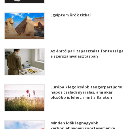
Egyiptom örök titkai
Az építőipari tapasztalat fontossága
a szerszámválasztásban
Európa 7 legolcsóbb tengerpartja: 10
napos családi nyaralás, ami akár
olcsóbb is lehet, mint a Balaton
Minden idők legnagyobb
karbonlábnyomú sporteseménye