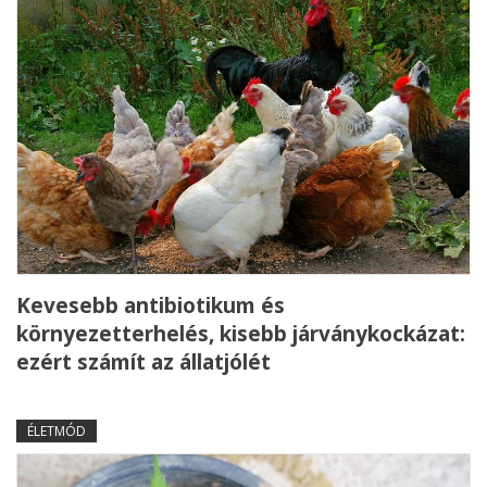
Kevesebb antibiotikum és
környezetterhelés, kisebb járványkockázat:
ezért számít az állatjólét
ÉLETMÓD