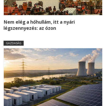
Nem elég a hőhullám, itt a nyári
légszennyezés: az ózon
GAZDASÁG