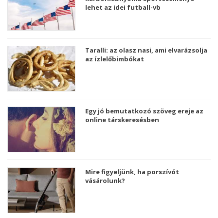
lehet az idei futball-vb
Taralli: az olasz nasi, ami elvarázsolja
az ízlelőbimbókat
Egy jó bemutatkozó szöveg ereje az
online társkeresésben
Mire figyeljünk, ha porszívót
vásárolunk?