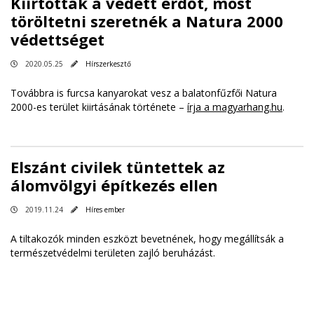
Kiirtották a védett erdőt, most
töröltetni szeretnék a Natura 2000
védettséget
2020.05.25
Hírszerkesztő
Továbbra is furcsa kanyarokat vesz a balatonfűzfői Natura
2000-es terület kiirtásának története –
írja a magyarhang.hu
.
Elszánt civilek tüntettek az
álomvölgyi építkezés ellen
2019.11.24
Híres ember
A tiltakozók minden eszközt bevetnének, hogy megállítsák a
természetvédelmi területen zajló beruházást.