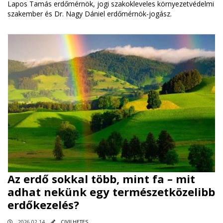
Lapos Tamás erdőmérnök, jogi szakokleveles környezetvédelmi
szakember és Dr. Nagy Dániel erdőmérnök-jogász.
Az erdő sokkal több, mint fa – mit
adhat nekünk egy természetközelibb
erdőkezelés?
2026.02.14
CIVILHETES