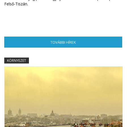
Felső-Tiszán.
TOVÁBBI HÍREK
(AKTÍV FÜL)
KÖRNYEZET