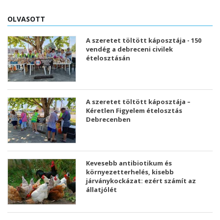
OLVASOTT
A szeretet töltött káposztája - 150
vendég a debreceni civilek
ételosztásán
A szeretet töltött káposztája –
Kéretlen Figyelem ételosztás
Debrecenben
Kevesebb antibiotikum és
környezetterhelés, kisebb
járványkockázat: ezért számít az
állatjólét