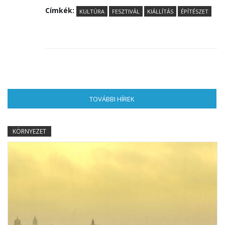
Címkék:
KULTÚRA
FESZTIVÁL
KIÁLLÍTÁS
ÉPÍTÉSZET
TOVÁBBI HÍREK
(AKTÍV FÜL)
KÖRNYEZET