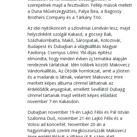
szerepelnek majd a fesztiválon. Fellép mások mellett
a Duna Művészegyüttes, Palya Bea, a Bagossy
Brothers Company és a Tárkány Trió.
Az idei nyitókoncert a szlovéniai Lendván lesz, majd
helyszínként szolgál Kakasd, a göcseji Bak,
Százhalombatta, Makó, Sárospatak, Kolozsvár,
Budapest és Dubajban a világkiállítás Magyar
Pavilonja. Csernyus Lőrinc Ybl-díjas építész
elmondta, hogy minden évben új tematika alapján
rendeznek tárlatokat. Idén többek között Makovecz
Vándorkiállítás, Az Ötödik homlokzat, amit a Jóisten
és a madarak is látnak, valamint Makovecz Imre
merített képes albuma címmel láthatnak az
érdeklődők anyagokat, emellett Sevillától Dubajig
címmel tartanak majd vetített képes előadást
november 7-én Kakasdon.
Dubajban november 19-én Lajkó Félix és Pál István
Szalonna Duó, november 21-én Lajkó Félix és a
Volosi ad koncertet. November 20-án a
hagyományok szerint megkoszorúzzák Makovecz
Imre emléktábláját a Villányi út 8. szám alatt