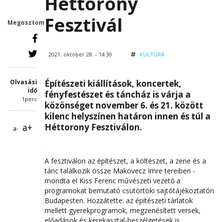
Héttorony
Fesztivál
Megosztom
2021. október 28. - 14:30
KULTÚRA
Olvasási
Építészeti kiállítások, koncertek,
idő
fényfestészet és táncház is várja a
1perc
közönséget november 6. és 21. között
kilenc helyszínen határon innen és túl a
a+
Héttorony Fesztiválon.
a-
A fesztiválon az építészet, a költészet, a zene és a
tánc találkozik össze Makovecz Imre tereiben -
mondta el Kiss Ferenc művészeti vezető a
programokat bemutató csütörtöki sajtótájékoztatón
Budapesten. Hozzátette: az építészeti tárlatok
mellett gyerekprogramok, megzenésített versek,
előadások és kerekasztal-beszélgetések is