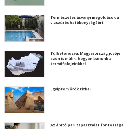
Természetes ásványi megoldások a
vízszűrés hatékonyságáért
Túlbetonozva: Magyarország jövője
azon is múlik, hogyan bánunk a
termőföldjeinkkel
Egyiptom örök titkai
Az építőipari tapasztalat fontossága