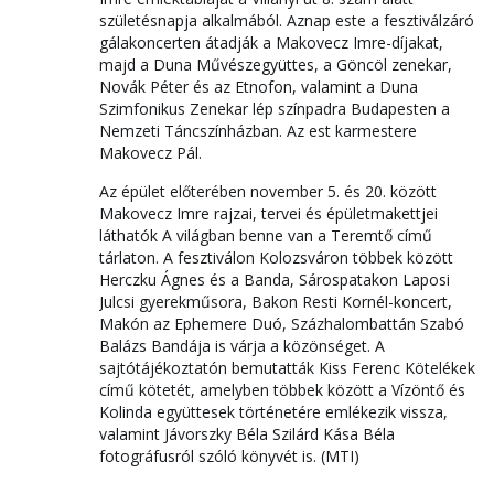
születésnapja alkalmából. Aznap este a fesztiválzáró
gálakoncerten átadják a Makovecz Imre-díjakat,
majd a Duna Művészegyüttes, a Göncöl zenekar,
Novák Péter és az Etnofon, valamint a Duna
Szimfonikus Zenekar lép színpadra Budapesten a
Nemzeti Táncszínházban. Az est karmestere
Makovecz Pál.
Az épület előterében november 5. és 20. között
Makovecz Imre rajzai, tervei és épületmakettjei
láthatók A világban benne van a Teremtő című
tárlaton. A fesztiválon Kolozsváron többek között
Herczku Ágnes és a Banda, Sárospatakon Laposi
Julcsi gyerekműsora, Bakon Resti Kornél-koncert,
Makón az Ephemere Duó, Százhalombattán Szabó
Balázs Bandája is várja a közönséget. A
sajtótájékoztatón bemutatták Kiss Ferenc Kötelékek
című kötetét, amelyben többek között a Vízöntő és
Kolinda együttesek történetére emlékezik vissza,
valamint Jávorszky Béla Szilárd Kása Béla
fotográfusról szóló könyvét is. (MTI)