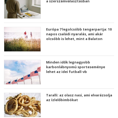
a szerszámválasztásban
Európa 7 legolcsóbb tengerpartja: 10
napos családi nyaralás, ami akár
olcsóbb is lehet, mint a Balaton
Minden idők legnagyobb
karbonlábnyomú sporteseménye
lehet az idei futball-vb
Taralli: az olasz nasi, ami elvarázsolja
az ízlelőbimbókat