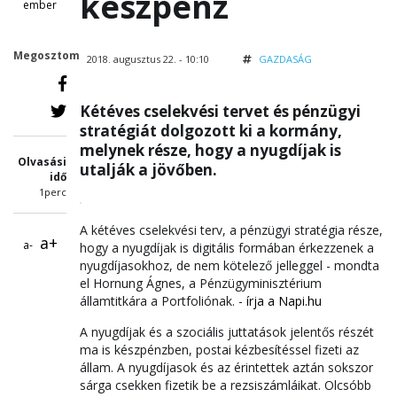
készpénz
ember
Megosztom
2018. augusztus 22. - 10:10
GAZDASÁG
Kétéves cselekvési tervet és pénzügyi
stratégiát dolgozott ki a kormány,
melynek része, hogy a nyugdíjak is
Olvasási
utalják a jövőben.
idő
1perc
A kétéves cselekvési terv, a pénzügyi stratégia része,
a+
a-
hogy a nyugdíjak is digitális formában érkezzenek a
nyugdíjasokhoz, de nem kötelező jelleggel - mondta
el Hornung Ágnes, a Pénzügyminisztérium
államtitkára a Portfoliónak. -
írja a Napi.hu
A nyugdíjak és a szociális juttatások jelentős részét
ma is készpénzben, postai kézbesítéssel fizeti az
állam. A nyugdíjasok és az érintettek aztán sokszor
sárga csekken fizetik be a rezsiszámláikat. Olcsóbb