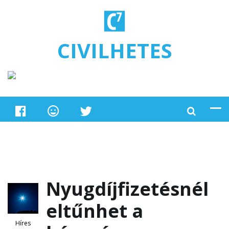
Ugrás a tartalomra
CIVILHETES
Nyugdíjfizetésnél
eltűnhet a
Híres