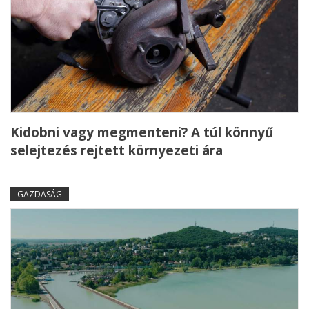
Kidobni vagy megmenteni? A túl könnyű
selejtezés rejtett környezeti ára
GAZDASÁG