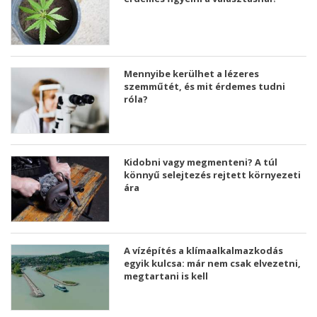
Mennyibe kerülhet a lézeres
szemműtét, és mit érdemes tudni
róla?
Kidobni vagy megmenteni? A túl
könnyű selejtezés rejtett környezeti
ára
A vízépítés a klímaalkalmazkodás
egyik kulcsa: már nem csak elvezetni,
megtartani is kell