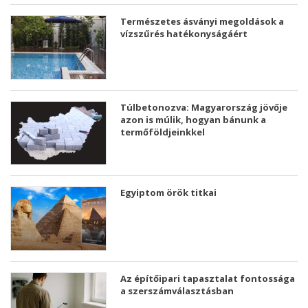
Természetes ásványi megoldások a
vízszűrés hatékonyságáért
Túlbetonozva: Magyarország jövője
azon is múlik, hogyan bánunk a
termőföldjeinkkel
Egyiptom örök titkai
Az építőipari tapasztalat fontossága
a szerszámválasztásban