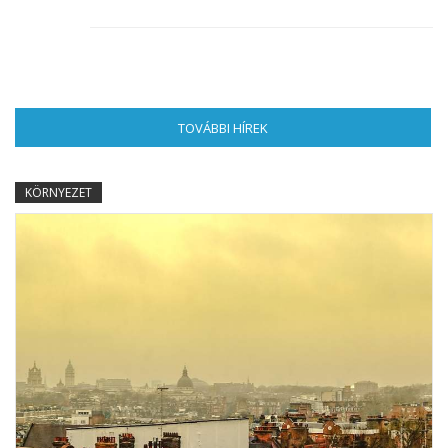
TOVÁBBI HÍREK
(AKTÍV FÜL)
KÖRNYEZET