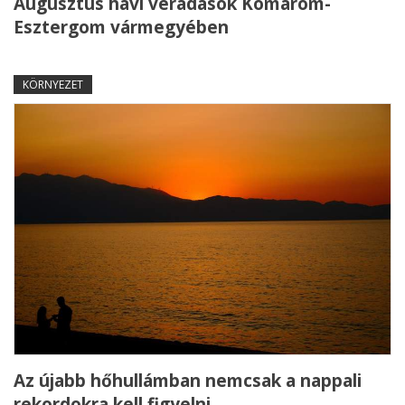
Augusztus havi véradások Komárom-
Esztergom vármegyében
KÖRNYEZET
Az újabb hőhullámban nemcsak a nappali
rekordokra kell figyelni