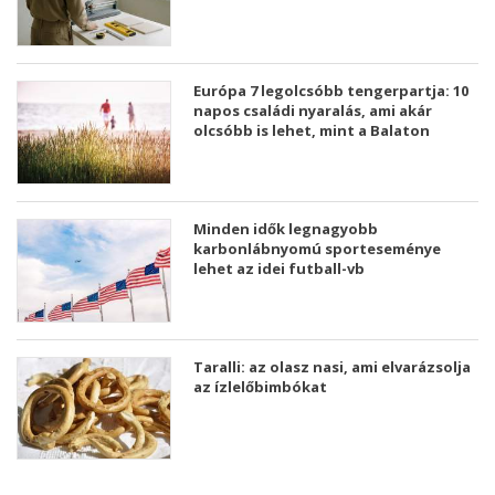
Európa 7 legolcsóbb tengerpartja: 10
napos családi nyaralás, ami akár
olcsóbb is lehet, mint a Balaton
Minden idők legnagyobb
karbonlábnyomú sporteseménye
lehet az idei futball-vb
Taralli: az olasz nasi, ami elvarázsolja
az ízlelőbimbókat