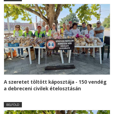
A szeretet töltött káposztája - 150 vendég
a debreceni civilek ételosztásán
BELFÖLD