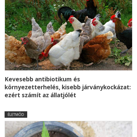
Kevesebb antibiotikum és
környezetterhelés, kisebb járványkockázat:
ezért számít az állatjólét
ÉLETMÓD