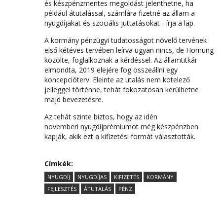
és készpénzmentes megoldást jelenthetne, ha
például átutalással, számlára fizetné az állam a
nyugdíjakat és szociális juttatásokat - írja a lap.
A kormány pénzügyi tudatosságot növelő tervének
első kétéves tervében leírva ugyan nincs, de Hornung
közölte, foglalkoznak a kérdéssel. Az államtitkár
elmondta, 2019 elejére fog összeállni egy
koncepcióterv. Eleinte az utalás nem kötelező
jelleggel történne, tehát fokozatosan kerülhetne
majd bevezetésre.
Az tehát szinte biztos, hogy az idén
novemberi nyugdíjprémiumot még készpénzben
kapják, akik ezt a kifizetési formát választották.
Címkék:
NYUGDÍJ
NYUGDÍJAS
KIFIZETÉS
KORMÁNY
FEJLESZTÉS
ÁTUTALÁS
PÉNZ