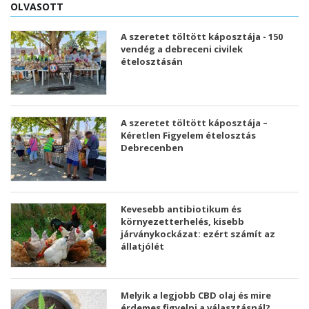
OLVASOTT
A szeretet töltött káposztája - 150
vendég a debreceni civilek
ételosztásán
A szeretet töltött káposztája –
Kéretlen Figyelem ételosztás
Debrecenben
Kevesebb antibiotikum és
környezetterhelés, kisebb
járványkockázat: ezért számít az
állatjólét
Melyik a legjobb CBD olaj és mire
érdemes figyelni a választásnál?