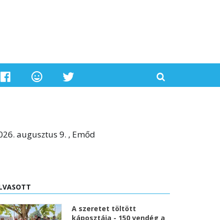
026. augusztus 9. , Emőd
LVASOTT
A szeretet töltött
káposztája - 150 vendég a