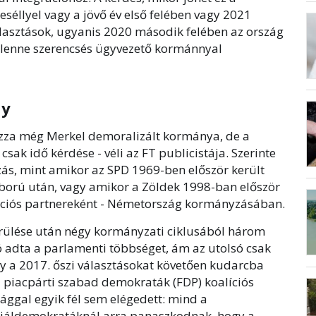
séllyel vagy a jövő év első felében vagy 2021
álasztások, ugyanis 2020 második felében az ország
 lenne szerencsés ügyvezető kormánnyal
ny
zza még Merkel demoralizált kormánya, de a
sak idő kérdése - véli az FT publicistája. Szerinte
ozás, mint amikor az SPD 1969-ben először került
ború után, vagy amikor a Zöldek 1998-ban először
líciós partnereként - Németország kormányzásában.
rülése után négy kormányzati ciklusából három
adta a parlamenti többséget, ám az utolsó csak
ogy a 2017. őszi választásokat követően kudarcba
a piacpárti szabad demokraták (FDP) koalíciós
ággal egyik fél sem elégedett: mind a
ciáldemokratáknál arra panaszkodnak, hogy a