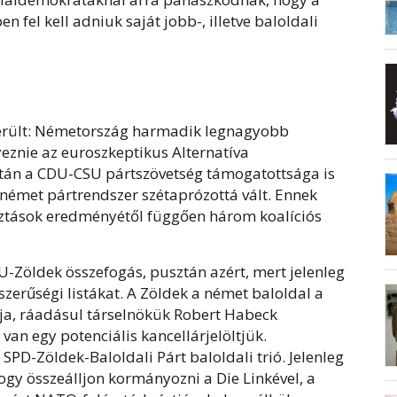
 fel kell adniuk saját jobb-, illetve baloldali
erült: Németország harmadik legnagyobb
yeznie az euroszkeptikus Alternatíva
tán a CDU-CSU pártszövetség támogatottsága is
német pártrendszer szétaprózottá vált. Ennek
sztások eredményétől függően három koalíciós
-Zöldek összefogás, pusztán azért, mert jelenleg
pszerűségi listákat. A Zöldek a német baloldal a
ja, ráadásul társelnökük Robert Habeck
an egy potenciális kancellárjelöltjük.
SPD-Zöldek-Baloldali Párt baloldali trió. Jelenleg
hogy összeálljon kormányozni a Die Linkével, a