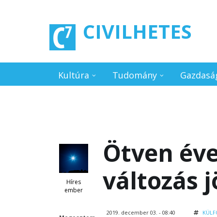
Ugrás a tartalomra
CIVILHETES
Kultúra
Tudomány
Gazdasá
Ötven éve
változás 
Híres
ember
2019. december 03. - 08:40
KÜLF