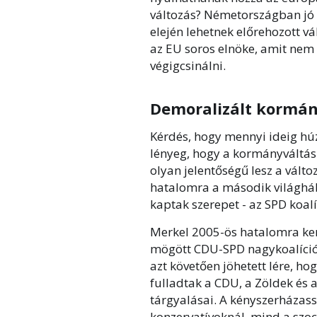
változás? Németországban jó e
elején lehetnek előrehozott v
az EU soros elnöke, amit nem
végigcsinálni.
Demoralizált kormá
Kérdés, hogy mennyi ideig hú
lényeg, hogy a kormányváltás c
olyan jelentőségű lesz a vált
hatalomra a második világhá
kaptak szerepet - az SPD koa
Merkel 2005-ös hatalomra ke
mögött CDU-SPD nagykoalíció 
azt követően jöhetett lére, h
fulladtak a CDU, a Zöldek és 
tárgyalásai. A kényszerházass
konzervatívoknál, mind a szo