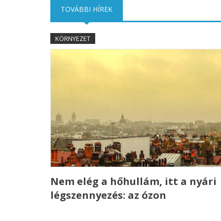
TOVÁBBI HÍREK
(AKTÍV FÜL)
KÖRNYEZET
Nem elég a hőhullám, itt a nyári
légszennyezés: az ózon