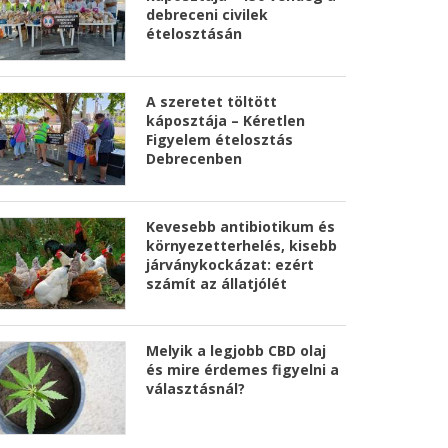
debreceni civilek
ételosztásán
A szeretet töltött
káposztája – Kéretlen
Figyelem ételosztás
Debrecenben
Kevesebb antibiotikum és
környezetterhelés, kisebb
járványkockázat: ezért
számít az állatjólét
Melyik a legjobb CBD olaj
és mire érdemes figyelni a
választásnál?