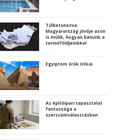
Túlbetonozva:
Magyarország jövője azon
is múlik, hogyan bánunk a
termőföldjeinkkel
Egyiptom örök titkai
Az építőipari tapasztalat
fontossága a
szerszámválasztásban