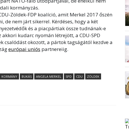
párt NATO-faló utódpártjával, de enélkül nem
oldali kormányzás.
CDU-Zöldek-FDP koalíció, amit Merkel 2017 őszén
, de nem járt sikerrel. Kérdéses, hogy a két
rnyezetvédők és a piacpártiak össze tudnának-e
z akkori kudarc nyomán létrejött, a CDU-SPD
 csalódást okozott, a pártok tagságától kezdve a
szág
európai uniós
partnereiig.
KORMÁNY
BUKÁS
ANGELA MERKEL
SPD
CDU
ZÖLDEK