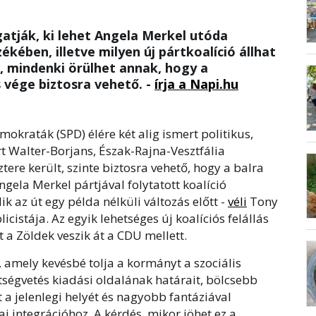
gatják, ki lehet Angela Merkel utóda
kében, illetve milyen új pártkoalíció állhat
k, mindenki örülhet annak, hogy a
 vége biztosra vehető. -
írja a Napi.hu
okraták (SPD) élére két alig ismert politikus,
t Walter-Borjans, Észak-Rajna-Vesztfália
ere került, szinte biztosra vehető, hogy a balra
ngela Merkel pártjával folytatott koalíció
k az út egy példa nélküli változás előtt -
véli
Tony
icistája. Az egyik lehetséges új koalíciós felállás
 a Zöldek veszik át a CDU mellett.
e, amely kevésbé tolja a kormányt a szociális
öltségvetés kiadási oldalának határait, bölcsebb
 a jelenlegi helyét és nagyobb fantáziával
 integrációhoz. A kérdés, mikor jöhet ez a