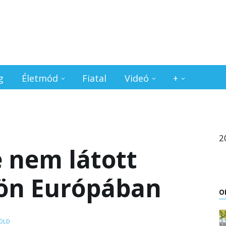
g
Életmód
Fiatal
Videó
+
2
 nem látott
jön Európában
O
ÖLD