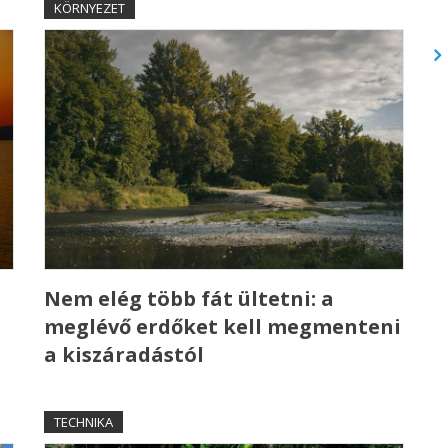
KÖRNYEZET
a
Nem elég több fát ültetni: a
meglévő erdőket kell megmenteni
a kiszáradástól
TECHNIKA