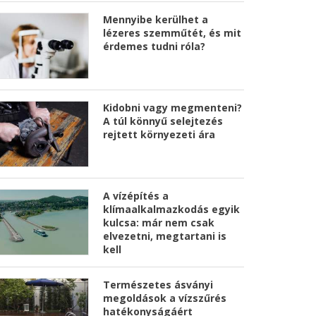
Mennyibe kerülhet a
lézeres szemműtét, és mit
érdemes tudni róla?
Kidobni vagy megmenteni?
A túl könnyű selejtezés
rejtett környezeti ára
A vízépítés a
klímaalkalmazkodás egyik
kulcsa: már nem csak
elvezetni, megtartani is
kell
Természetes ásványi
megoldások a vízszűrés
hatékonyságáért