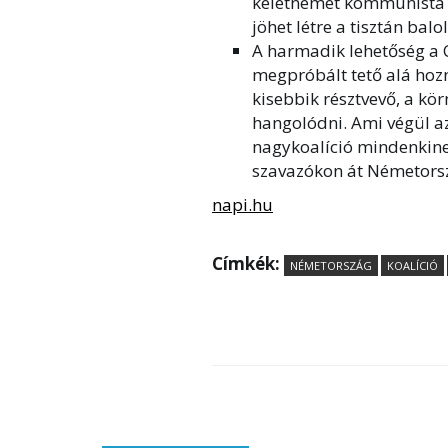
keletnémet kommunista 
jöhet létre a tisztán bal
A harmadik lehetőség a 
megpróbált tető alá hozni
kisebbik résztvevő, a kö
hangolódni. Ami végül a
nagykoalíció mindenkinek
szavazókon át Németor
napi.hu
Címkék:
NÉMETORSZÁG
KOALÍCIÓ