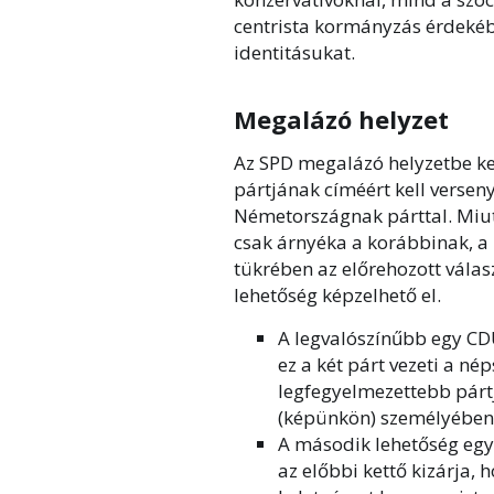
centrista kormányzás érdekében
identitásukat.
Megalázó helyzet
Az SPD megalázó helyzetbe k
pártjának címéért kell versen
Németországnak párttal. Miu
csak árnyéka a korábbinak, a 
tükrében az előrehozott vála
lehetőség képzelhető el.
A legvalószínűbb egy CDU
ez a két párt vezeti a né
legfegyelmezettebb párt
(képünkön) személyében v
A második lehetőség egy 
az előbbi kettő kizárja, 