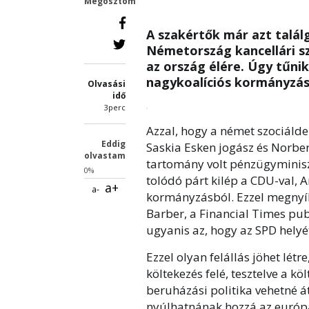
Megosztom
A szakértők már azt talál
Németország kancellári szé
az ország élére. Úgy tűni
nagykoalíciós kormányzás
Olvasási
idő
3perc
Azzal, hogy a német szociáldem
Eddig
Saskia Esken jogász és Norber
olvastam
tartomány volt pénzügyminiszt
0%
tolódó párt kilép a CDU-val, A
a+
a-
kormányzásból. Ezzel megnyíli
Barber, a Financial Times publ
ugyanis az, hogy az SPD helyét
Ezzel olyan felállás jöhet létr
költekezés felé, tesztelve a k
beruházási politika vehetné át
nyúlhatnának hozzá az európai