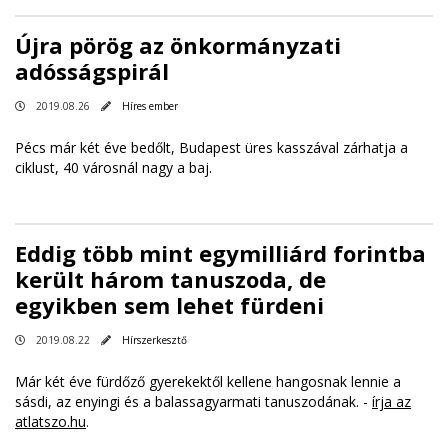
Újra pörög az önkormányzati
adósságspirál
2019.08.26
Híres ember
Pécs már két éve bedőlt, Budapest üres kasszával zárhatja a
ciklust, 40 városnál nagy a baj.
Eddig több mint egymilliárd forintba
került három tanuszoda, de
egyikben sem lehet fürdeni
2019.08.22
Hírszerkesztő
Már két éve fürdőző gyerekektől kellene hangosnak lennie a
sásdi, az enyingi és a balassagyarmati tanuszodának. -
írja az
atlatszo.hu
.