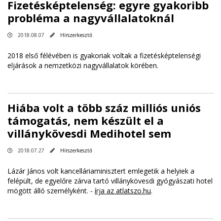
Fizetésképtelenség: egyre gyakoribb
probléma a nagyvállalatoknál
2018.08.07
Hírszerkesztő
2018 első félévében is gyakoriak voltak a fizetésképtelenségi
eljárások a nemzetközi nagyvállalatok körében.
Hiába volt a több száz milliós uniós
támogatás, nem készült el a
villánykövesdi Medihotel sem
2018.07.27
Hírszerkesztő
Lázár János volt kancelláriaminisztert emlegetik a helyiek a
felépült, de egyelőre zárva tartó villánykövesdi gyógyászati hotel
mögött álló személyként. -
írja az atlatszo.hu
.