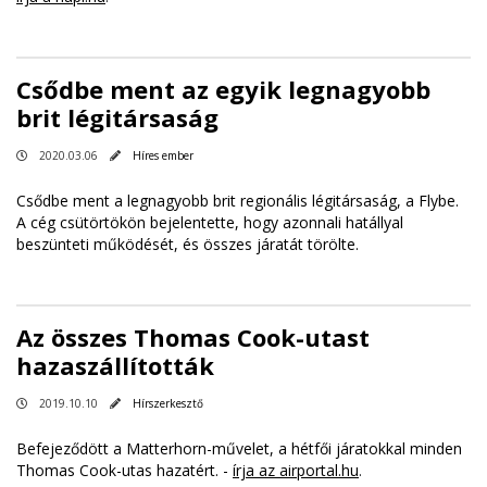
Csődbe ment az egyik legnagyobb
brit légitársaság
2020.03.06
Híres ember
Csődbe ment a legnagyobb brit regionális légitársaság, a Flybe.
A cég csütörtökön bejelentette, hogy azonnali hatállyal
beszünteti működését, és összes járatát törölte.
Az összes Thomas Cook-utast
hazaszállították
2019.10.10
Hírszerkesztő
Befejeződött a Matterhorn-művelet, a hétfői járatokkal minden
Thomas Cook-utas hazatért. -
írja az airportal.hu
.