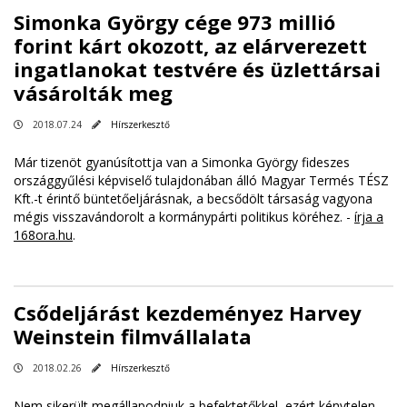
Simonka György cége 973 millió
forint kárt okozott, az elárverezett
ingatlanokat testvére és üzlettársai
vásárolták meg
2018.07.24
Hírszerkesztő
Már tizenöt gyanúsítottja van a Simonka György fideszes
országgyűlési képviselő tulajdonában álló Magyar Termés TÉSZ
Kft.-t érintő büntetőeljárásnak, a becsődölt társaság vagyona
mégis visszavándorolt a kormánypárti politikus köréhez. -
írja a
168ora.hu
.
Csődeljárást kezdeményez Harvey
Weinstein filmvállalata
2018.02.26
Hírszerkesztő
Nem sikerült megállapodniuk a befektetőkkel, ezért kénytelen