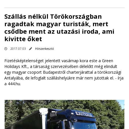
Szállás nélkül Törökországban
ragadtak magyar turisták, mert
csődbe ment az utazási iroda, ami
kivitte őket
2017.07.03
Hírszerkesztő
Fizetésképtelenséget jelentett vasárnap kora este a Green
Holidays Kft., a társaság szervezésében délelőtt még elindult
egy magyar csoport Budapestről charterjárattal a törökországi
Antalyába, de lefoglalt szálláshelyükre már nem jutottak el. -
írja
a 444.hu
.