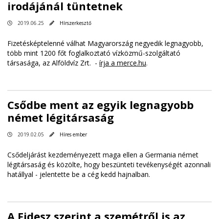
irodájánál tüntetnek
2019.06.25
Hírszerkesztő
Fizetésképtelenné válhat Magyarország negyedik legnagyobb,
több mint 1200 főt foglalkoztató vízközmű-szolgáltató
társasága, az Alföldvíz Zrt. -
írja a merce.hu
.
Csődbe ment az egyik legnagyobb
német légitársaság
2019.02.05
Híres ember
Csődeljárást kezdeményezett maga ellen a Germania német
légitársaság és közölte, hogy beszünteti tevékenységét azonnali
hatállyal - jelentette be a cég kedd hajnalban.
A Fidesz szerint a szemétről is az