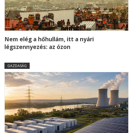
Nem elég a hőhullám, itt a nyári
légszennyezés: az ózon
GAZDASÁG