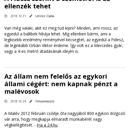
ellenzék tehet
2018.10.31
Lőrincz Csaba
Van még valaki, akit ez meg tud lepni? Minden, ami rossz, az
egyedül a ballibek hibája lehet. Míg ellenben bármi, ami a
legkisebb eredmény reményével kecsegtet, az egyedül a Fidesz,
de leginkább Orbán Viktor érdeme. Így volt ez a Mercedes gyár,
vagy a 4-es metró átadásának idején is.
Az állam nem felelős az egykori
állami cégért: nem kapnak pénzt a
malévosok
2018.10.24
Hírszerkesztő
A Malév 2012 februári csődje óta nagyjából 800 egykori dolgozó
vár arra, hogy megkapja elmaradt munkabérét vagy
végkielégítését. -
írja a 24.hu
.