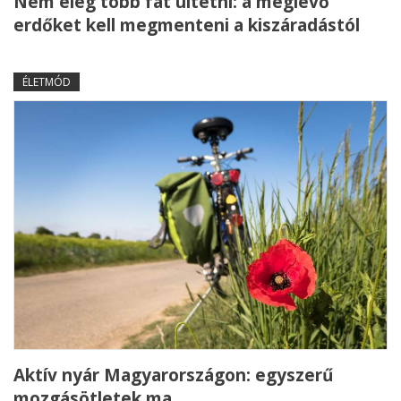
Nem elég több fát ültetni: a meglévő
erdőket kell megmenteni a kiszáradástól
ÉLETMÓD
Aktív nyár Magyarországon: egyszerű
mozgásötletek ma