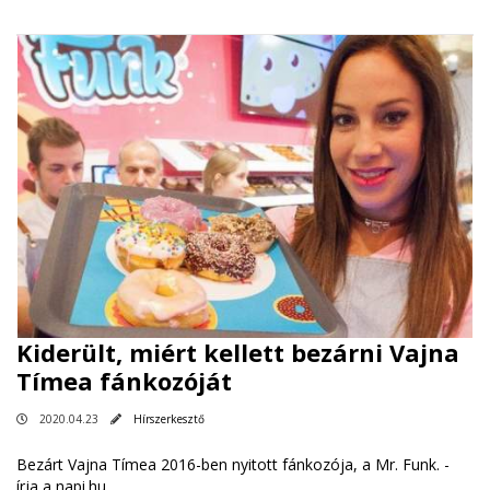
Kiderült, miért kellett bezárni Vajna
Tímea fánkozóját
2020.04.23
Hírszerkesztő
Bezárt Vajna Tímea 2016-ben nyitott fánkozója, a Mr. Funk. -
írja a napi.hu
.