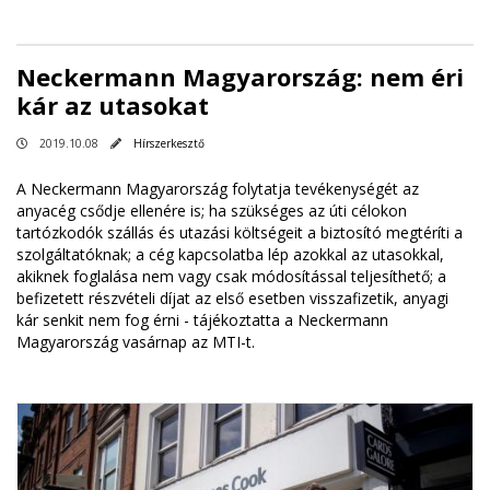
Neckermann Magyarország: nem éri
kár az utasokat
2019.10.08
Hírszerkesztő
A Neckermann Magyarország folytatja tevékenységét az
anyacég csődje ellenére is; ha szükséges az úti célokon
tartózkodók szállás és utazási költségeit a biztosító megtéríti a
szolgáltatóknak; a cég kapcsolatba lép azokkal az utasokkal,
akiknek foglalása nem vagy csak módosítással teljesíthető; a
befizetett részvételi díjat az első esetben visszafizetik, anyagi
kár senkit nem fog érni - tájékoztatta a Neckermann
Magyarország vasárnap az MTI-t.