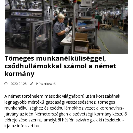
Tömeges munkanélküliséggel,
csődhullámokkal számol a német
kormány
2020.04.28
Hírszerkesztő
A német történelem második világháború utáni korszakának
legnagyobb mértékű gazdasági visszaeséséhez, tömeges
munkanélküliséghez és csődhullámokhoz vezet a koronavírus-
járvány az idén Németországban a szövetségi kormány készülő
előrejelzése szerint, amelyből hétfőn szivárogtak ki részletek. -
írja az infostart.hu
.