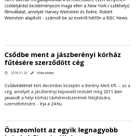
csődeljárást kezdeményezni maga ellen a New York-i székhelyű
filmvállalat, amelyet Harvey Weinstein és fivére, Robert
Weinstein alapított - számolt be az esetről hétfőn a BBC News.
Csődbe ment a jászberényi kórház
fűtésére szerződött cég
2018.01.29
Híres ember
Csődvédelmet
kért december közepén a Berény-Med Kft. – az a
cég, amelyet a jászberényi képviselő-testület még
2011-ben
javasolt
a helyi kórház távhőrendszerének felújítására,
üzemeltetésére. -
írja a 24.hu
Összeomlott az egyik legnagyobb