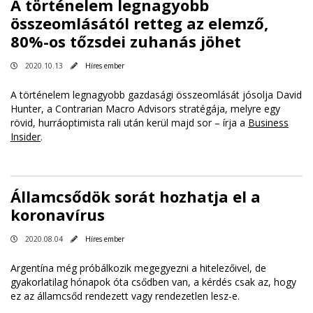
A történelem legnagyobb
összeomlásától retteg az elemző,
80%-os tőzsdei zuhanás jöhet
2020.10.13
Híres ember
A történelem legnagyobb gazdasági összeomlását jósolja David
Hunter, a Contrarian Macro Advisors stratégája, melyre egy
rövid, hurráoptimista rali után kerül majd sor – írja a
Business
Insider
.
Államcsődök sorát hozhatja el a
koronavírus
2020.08.04
Híres ember
Argentína még próbálkozik megegyezni a hitelezőivel, de
gyakorlatilag hónapok óta csődben van, a kérdés csak az, hogy
ez az államcsőd rendezett vagy rendezetlen lesz-e.