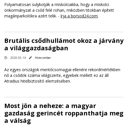
Folyamatosan sulykolják a miskolciakba, hogy a miskolci
önkormányzat a csőd felé rohan, miközben titokban épített
magánparkolókra azért telik. -
írja a borsod24.com
.
Brutális csődhullámot okoz a járvány
a világgazdaságban
2020.05.14
Híres ember
Az egyes országok mentőcsomagjai ellenére rekordmértékben
nő a csődök száma világszerte, egyebek mellett ez az áll
Atradius hitelbiztosító elemzésében.
Most jön a neheze: a magyar
gazdaság gerincét roppanthatja meg
a válság