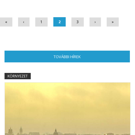
Oldalak
«
‹
1
2
3
›
»
TOVÁBBI HÍREK
(AKTÍV FÜL)
KÖRNYEZET