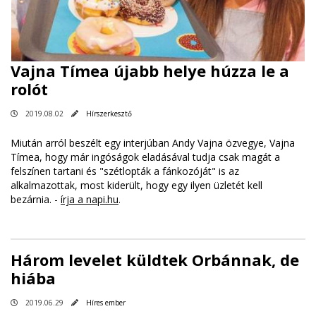
Vajna Tímea újabb helye húzza le a
rolót
2019.08.02
Hírszerkesztő
Miután arról beszélt egy interjúban Andy Vajna özvegye, Vajna
Tímea, hogy már ingóságok eladásával tudja csak magát a
felszínen tartani és "szétlopták a fánkozóját" is az
alkalmazottak, most kiderült, hogy egy ilyen üzletét kell
bezárnia. -
írja a napi.hu
.
Három levelet küldtek Orbánnak, de
hiába
2019.06.29
Híres ember