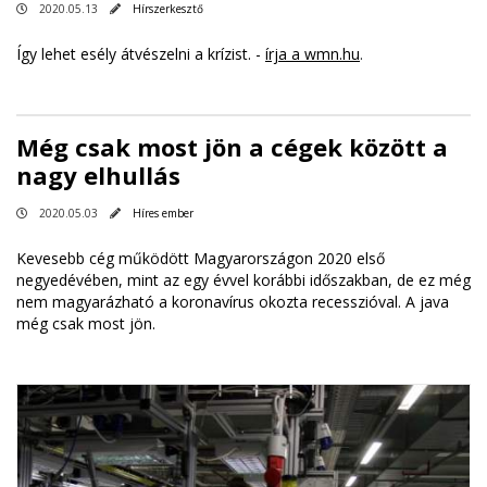
2020.05.13
Hírszerkesztő
Így lehet esély átvészelni a krízist. -
írja a wmn.hu
.
Még csak most jön a cégek között a
nagy elhullás
2020.05.03
Híres ember
Kevesebb cég működött Magyarországon 2020 első
negyedévében, mint az egy évvel korábbi időszakban, de ez még
nem magyarázható a koronavírus okozta recesszióval. A java
még csak most jön.