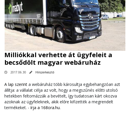
Milliókkal verhette át ügyfeleit a
becsődölt magyar webáruház
2017.06.30
Hírszerkesztő
A
lap szerint
a webáruház több károsultja egybehangzóan azt
állítja: a vállalat célja az volt, hogy a megszűnés előtti utolsó
hetekben feltornázzák a bevételt, így tudatosan kárt okozva
azoknak az ügyfeleknek, akik előre kifizették a megrendelt
termékeket. -
írja a 168ora.hu
.