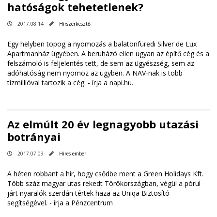
hatóságok tehetetlenek?
2017.08.14
Hírszerkesztő
Egy helyben topog a nyomozás a balatonfüredi Silver de Lux
Apartmanház ügyében. A beruházó ellen ugyan az építő cég és a
felszámoló is feljelentés tett, de sem az ügyészség, sem az
adóhatóság nem nyomoz az ügyben. A NAV-nak is több
tízmillióval tartozik a cég. -
írja a napi.hu
.
Az elmúlt 20 év legnagyobb utazási
botrányai
2017.07.09
Híres ember
A héten robbant a hír, hogy csődbe ment a Green Holidays Kft.
Több száz magyar utas rekedt Törökországban, végül a pórul
járt nyaralók szerdán tértek haza az Uniqa Biztosító
segítségével. -
írja a Pénzcentrum