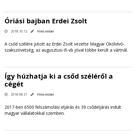
Óriási bajban Erdei Zsolt
2018.10.12
Híres ember
A csőd szélére jutott az Erdei Zsolt vezette Magyar Ökölvívó-
szakszövetség, az augusztusi ifi-vb jóval többe került a vártnál.
Így húzhatja ki a csőd széléről a
cégét
2018.08.31
Híres ember
2017-ben 6500 felszámolási eljárás és 39 csődeljárás indult
magyar vállalatokkal szemben.