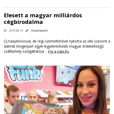
Elesett a magyar milliárdos
cégbirodalma
2019.08.13
Hírszerkesztő
Új tulajdonossal, de régi üzemeltetővel nyitotta az idei szezont a
dalmát tengerpart egyik legjelentősebb magyar érdekeltségű
szálláshely-szolgáltatója. -
írja a napi.hu
.