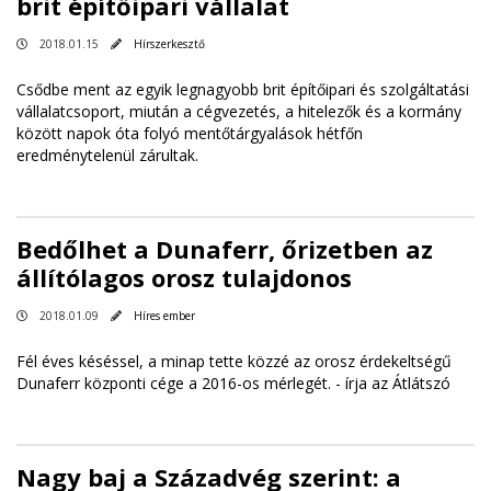
brit építőipari vállalat
2018.01.15
Hírszerkesztő
Csődbe ment az egyik legnagyobb brit építőipari és szolgáltatási
vállalatcsoport, miután a cégvezetés, a hitelezők és a kormány
között napok óta folyó mentőtárgyalások hétfőn
eredménytelenül zárultak.
Bedőlhet a Dunaferr, őrizetben az
állítólagos orosz tulajdonos
2018.01.09
Híres ember
Fél éves késéssel, a minap tette közzé az orosz érdekeltségű
Dunaferr központi cége a 2016-os mérlegét. -
írja az Átlátszó
Nagy baj a Századvég szerint: a