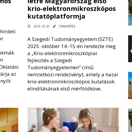
lmos
létre Magyarország első
krio-elektronmikroszkópos
kutatóplatformja
2025.10.20
CIVILHETES
hirdeti
or
A Szegedi Tudományegyetem (SZTE)
2025. október 14–15-én rendezte meg
zakmák
a „Krio-elektronmikroszkópiai
án
fejlesztés a Szegedi
Oktatási
Tudományegyetemen” című
várja az
nemzetközi rendezvényt, amely a hazai
nyílt
krio-elektronmikroszkópos kutatások
elindításának első mérföldköve.