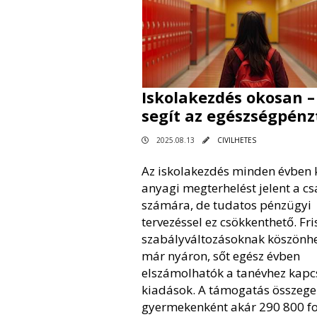
Iskolakezdés okosan –
segít az egészségpénz
2025.08.13
CIVILHETES
Az iskolakezdés minden évben
anyagi megterhelést jelent a c
számára, de tudatos pénzügyi
tervezéssel ez csökkenthető. Fri
szabályváltozásoknak köszönh
már nyáron, sőt egész évben
elszámolhatók a tanévhez kap
kiadások. A támogatás összege
gyermekenként akár 290 800 for