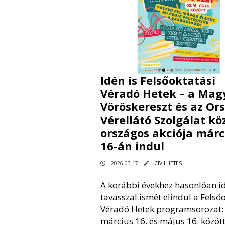
Idén is Felsőoktatási
Véradó Hetek – a Mag
Vöröskereszt és az Or
Vérellátó Szolgálat kö
országos akciója márc
16-án indul
2026.03.17
CIVILHETES
A korábbi évekhez hasonlóan i
tavasszal ismét elindul a Felső
Véradó Hetek programsorozat:
március 16. és május 16. közöt