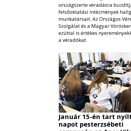
országszerte véradásra buzdítj
felsőoktatási intézmények hallg
munkatársait. Az Országos Vére
Szolgálat és a Magyar Vörösker
ezúttal is értékes nyereményekk
a véradókat.
Január 15-én tart nyíl
napot pesterzsébeti