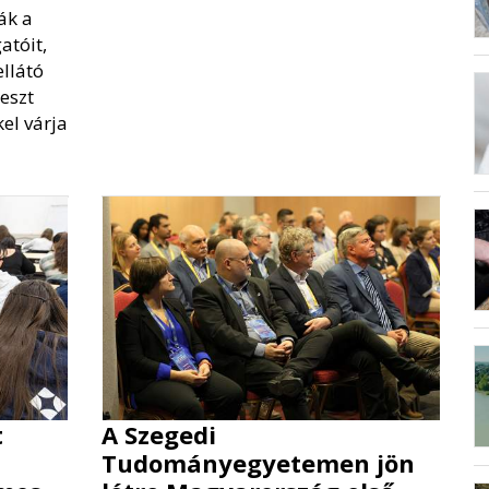
ák a
atóit,
llátó
eszt
el várja
t
A Szegedi
Tudományegyetemen jön