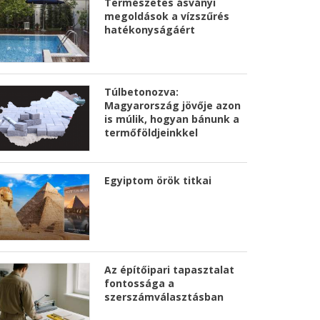
Természetes ásványi
megoldások a vízszűrés
hatékonyságáért
Túlbetonozva:
Magyarország jövője azon
is múlik, hogyan bánunk a
termőföldjeinkkel
Egyiptom örök titkai
Az építőipari tapasztalat
fontossága a
szerszámválasztásban