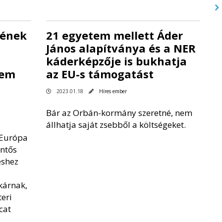
lének
21 egyetem mellett Áder
János alapítványa és a NER
káderképzője is bukhatja
nem
az EU-s támogatást
2023.01.18
Híres ember
Bár az Orbán-kormány szeretné, nem
állhatja saját zsebből a költségeket.
 Európa
entős
éshez
kárnak,
eri
cat