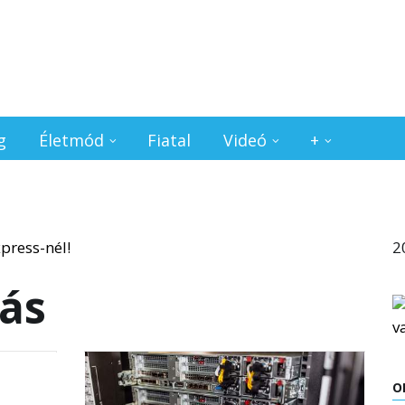
g
Életmód
Fiatal
Videó
+
2
tás
O