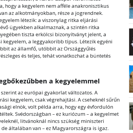
, hogy a kegyelem nem afféle anakronisztikus
van az alkotmányokban, része a jogrendnek.
elem létezik: a viszonylag ritka eljárási
évő ügyekben alkalmaznak, a szintén ritka
egében tiszta erkölcsi bizonyítványt jelent, a
 kegyelem, a leggyakoribb típus. Létezik egyéni
bbit az államfő, utóbbit az Országgyűlés
észleges és teljes, tehát vonatkozhat a büntetés
 legbőkezűbben a kegyelemmel
szerint az európai gyakorlat változatos. A
rási kegyelem, csak végrehajtási. A cseheknél sűrűn
sági elnök, volt példa arra, hogy egy évfordulón
ítéltek. Svédországban – ez kuriózum – a kegyelmet
eleknél, litvánoknál nincs szükség miniszteri
 de általában van – ez Magyarországra is igaz.