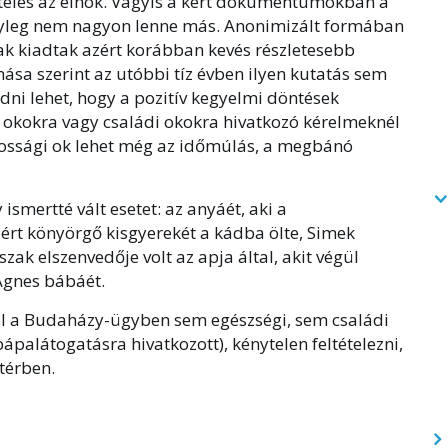
teles az elnök. Vagyis a kért dokumentumokban a
nyleg nem nagyon lenne más. Anonimizált formában
ak kiadtak azért korábban kevés részletesebb
ása szerint az utóbbi tíz évben ilyen kutatás sem
udni lehet, hogy a pozitív kegyelmi döntések
okokra vagy családi okokra hivatkozó kérelmeknél
yossági ok lehet még az időmúlás, a megbánó
ismertté vált esetet: az anyáét, aki a
lért könyörgő kisgyerekét a kádba ölte, Simek
őszak elszenvedője volt az apja által, akit végül
 Ágnes bábáét.
el a Budaházy-ügyben sem egészségi, sem családi
ápalátogatásra hivatkozott), kénytelen feltételezni,
ttérben.