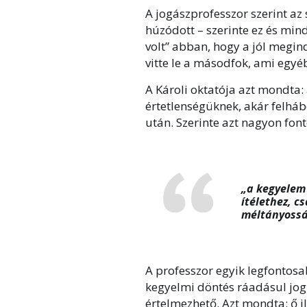
A jogászprofesszor szerint az
húzódott – szerinte ez és m
volt” abban, hogy a jól megin
vitte le a másodfok, ami egy
A Károli oktatója azt mondta:
értetlenségüknek, akár felhá
után. Szerinte azt nagyon font
„a kegyelem 
ítélethez, c
méltányossá
A professzor egyik legfontosa
kegyelmi döntés ráadásul jog
értelmezhető. Azt mondta: ő il