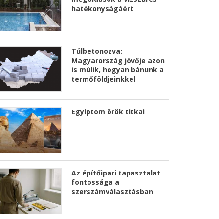
hatékonyságáért
Túlbetonozva:
Magyarország jövője azon
is múlik, hogyan bánunk a
termőföldjeinkkel
Egyiptom örök titkai
Az építőipari tapasztalat
fontossága a
szerszámválasztásban