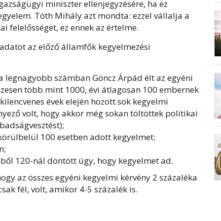
gazságügyi miniszter ellenjegyzésére, ha ez
gyelem. Tóth Mihály azt mondta: ezzel vállalja a
ai felelősséget, ez ennek az értelme.
 adatot az előző államfők kegyelmezési
 a legnagyobb számban Göncz Árpád élt az egyéni
szesen több mint 1000, évi átlagosan 100 embernek
 kilencvenes évek elején hozott sok kegyelmi
nyező volt, hogy akkor még sokan töltöttek politikai
badságvesztést);
körülbelül 100 esetben adott kegyelmet;
n;
ből 120-nál döntött úgy, hogy kegyelmet ad.
hogy az összes egyéni kegyelmi kérvény 2 százaléka
sak fél, volt, amikor 4-5 százalék is.