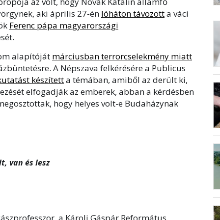
ropója az volt, hogy Novák Katalin államfő
rgynek, aki április 27-én
lóháton távozott
a váci
nök
Ferenc pápa magyarországi
sét.
om alapítóját
márciusban terrorcselekmény miatt
ázbüntetésre. A Népszava felkérésére a Publicus
tatást készített
a témában, amiből az derült ki,
tezését elfogadják az emberek, abban a kérdésben
 megosztottak, hogy helyes volt-e Budaházynak
t, van és lesz
gászprofesszor, a Károli Gáspár Református