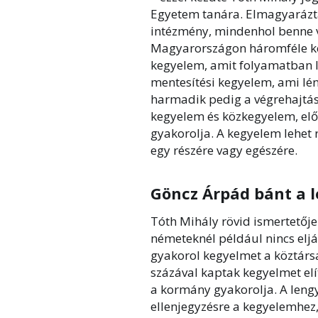
Egyetem tanára. Elmagyarázta
intézmény, mindenhol benne 
Magyarországon háromféle kegy
kegyelem, amit folyamatban l
mentesítési kegyelem, ami lény
harmadik pedig a végrehajtási
kegyelem és közkegyelem, elő
gyakorolja. A kegyelem lehet r
egy részére vagy egészére.
Göncz Árpád bánt a
Tóth Mihály rövid ismertetője 
németeknél például nincs eljá
gyakorol kegyelmet a köztársa
százával kaptak kegyelmet el
a kormány gyakorolja. A lengy
ellenjegyzésre a kegyelemhez,