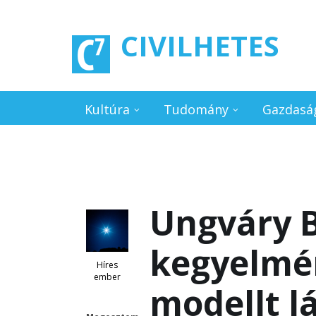
Ugrás a tartalomra
CIVILHETES
Kultúra
Tudomány
Gazdasá
Ungváry 
kegyelmér
Híres
ember
modellt l