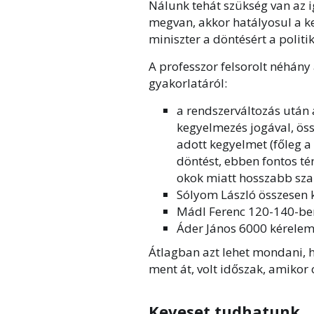
Nálunk tehát szükség van az i
megvan, akkor hatályosul a ke
miniszter a döntésért a politik
A professzor felsorolt néhány
gyakorlatáról:
a rendszerváltozás után
kegyelmezés jogával, ös
adott kegyelmet (főleg a
döntést, ebben fontos té
okok miatt hosszabb sza
Sólyom László összesen 
Mádl Ferenc 120-140-be
Áder János 6000 kérelem
Átlagban azt lehet mondani, 
ment át, volt időszak, amikor c
Keveset tudhatunk