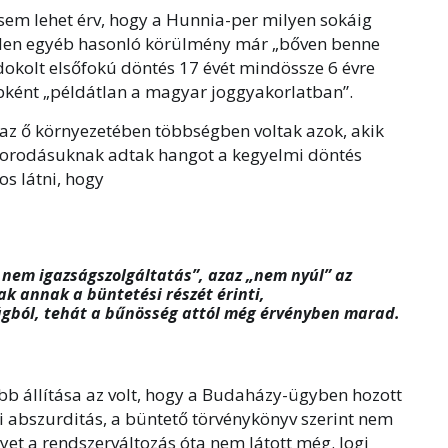
 sem lehet érv, hogy a Hunnia-per milyen sokáig
inden egyéb hasonló körülmény már „bőven benne
dokolt elsőfokú döntés 17 évét mindössze 6 évre
ébként „példátlan a magyar joggyakorlatban”.
 az ő környezetében többségben voltak azok, akik
borodásuknak adtak hangot a kegyelmi döntés
os látni, hogy
nem igazságszolgáltatás”, azaz „nem nyúl” az
sak annak a büntetési részét érinti,
gból, tehát a bűnösség attól még érvényben marad.
bb állítása az volt, hogy a Budaházy-ügyben hozott
i abszurditás, a büntető törvénykönyv szerint nem
yet a rendszerváltozás óta nem látott még. Jogi