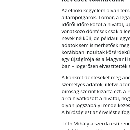
Az elnöki kegyelem olyan tém
állampolgárok. Tömör, a lega
időről időre közöl a hivatal,
vonatkozó döntések csak a leg
nevek nélküli, de például egy
adatok sem ismerhetőek meg. 
korábban indultak közérdekű a
egy újságírója és a Magyar He
ban – jogerősen elveszítették 
A konkrét döntéseket még anon
személyes adatok, illetve azo
bíróság szerint kizárta ezt. A
arra hivatkozott a hivatal, h
olyan jogszabályi rendelkezés
A bíróság ezt az érvelést elfo
Tóth Mihály a szerda esti ren