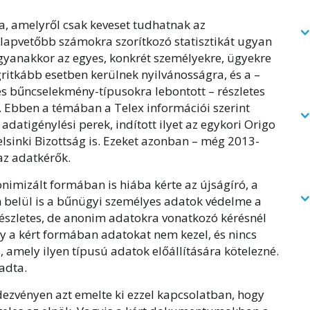
a, amelyről csak keveset tudhatnak az
lapvetőbb számokra szorítkozó statisztikát ugyan
 ugyanakkor az egyes, konkrét személyekre, ügyekre
ritkább esetben kerülnek nyilvánosságra, és a –
es bűncselekmény-típusokra lebontott – részletes
Ebben a témában a Telex információi szerint
datigénylési perek, indított ilyet az egykori Origo
lsinki Bizottság is. Ezeket azonban – még 2013-
az adatkérők.
imizált formában is hiába kérte az újságíró, a
n belül is a bűnügyi személyes adatok védelme a
 részletes, de anonim adatokra vonatkozó kérésnél
ogy a kért formában adatokat nem kezel, és nincs
, amely ilyen típusú adatok előállítására kötelezné.
gadta.
dezvényen azt emelte ki ezzel kapcsolatban, hogy