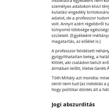
indoklásra egyébként nem kö
személyes adatokon kívül té
kutatási engedély birtokosán
adatot, de a professzor tudom
volt. Annyit azért régebbről t
túlnyomó többsége egészségi 
született. (Egyébként méltán
magatartás, az előélet is.)
A professzor felidézett néhány 
gyógyíthatatlan beteg, a halá
Kittiét, aki családon belüli er
álmában lelőtt, illetve Geréb
Tóth Mihály azt mondta: miv
okról nem tud (az indoklás a p
hogy politikai döntés áll a há
Jogi abszurditás