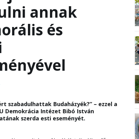
ulni annak
rális és
i
ményével
Y
ért szabadulhattak Budaházyék?” – ezzel a
U Demokrácia Intézet Bibó István
atának szerda esti eseményét.