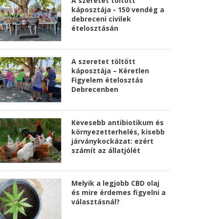
A szeretet töltött
káposztája - 150 vendég a
debreceni civilek
ételosztásán
A szeretet töltött
káposztája – Kéretlen
Figyelem ételosztás
Debrecenben
Kevesebb antibiotikum és
környezetterhelés, kisebb
járványkockázat: ezért
számít az állatjólét
Melyik a legjobb CBD olaj
és mire érdemes figyelni a
választásnál?