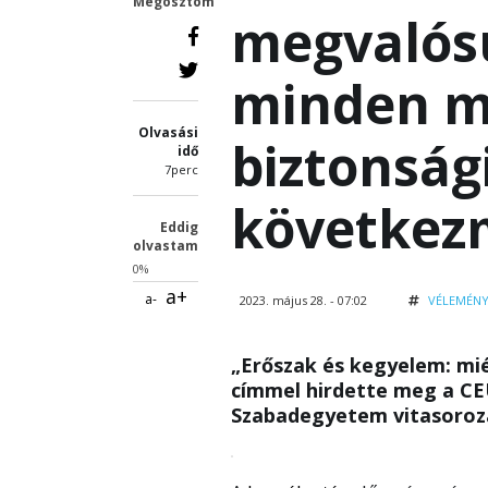
Megosztom
megvalós
minden mo
Olvasási
biztonság
idő
7perc
következ
Eddig
olvastam
0%
a+
a-
2023. május 28. - 07:02
VÉLEMÉN
„Erőszak és kegyelem: mi
címmel hirdette meg a CE
Szabadegyetem vitasoroz