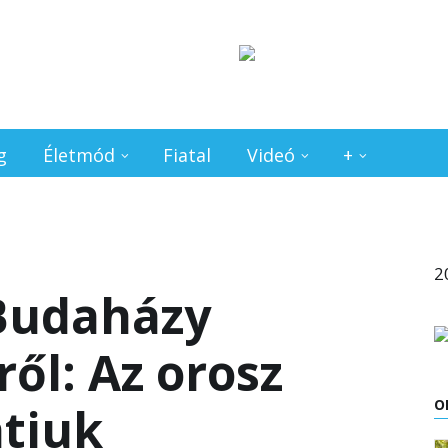
g
Életmód
Fiatal
Videó
+
2
Budaházy
ől: Az orosz
O
átjuk