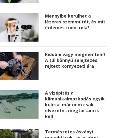
Mennyibe kerülhet a
lézeres szemműtét, és mit
érdemes tudni róla?
Kidobni vagy megmenteni?
A túl könnyű selejtezés
rejtett környezeti ára
A vízépítés a
klímaalkalmazkodás egyik
kulcsa: már nem csak
elvezetni, megtartani is
kell
Természetes ásványi
megoldások a vízszűrés