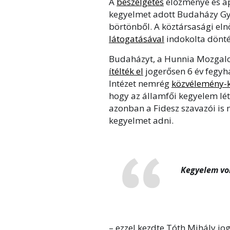
A
beszélgetés
előzménye és ap
kegyelmet adott Budaházy Gyö
börtönből. A köztársasági el
látogatásával
indokolta dönté
Budaházyt, a Hunnia Mozgal
ítélték el
jogerősen 6 év fegyh
Intézet nemrég
közvélemény-ku
hogy az államfői kegyelem lé
azonban a Fidesz szavazói is
kegyelmet adni.
Kegyelem vol
– ezzel kezdte Tóth Mihály jo