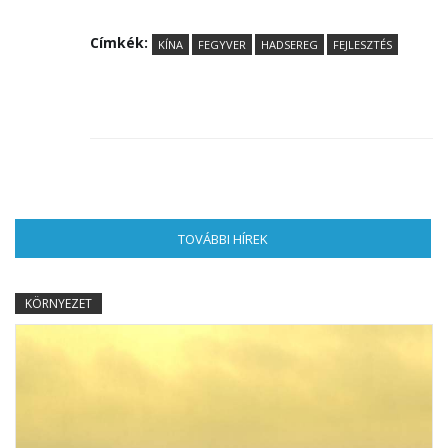
Címkék:
KÍNA
FEGYVER
HADSEREG
FEJLESZTÉS
TOVÁBBI HÍREK
(AKTÍV FÜL)
KÖRNYEZET