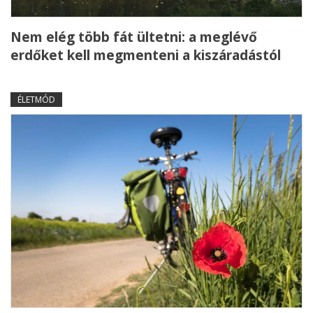
Nem elég több fát ültetni: a meglévő
erdőket kell megmenteni a kiszáradástól
ÉLETMÓD