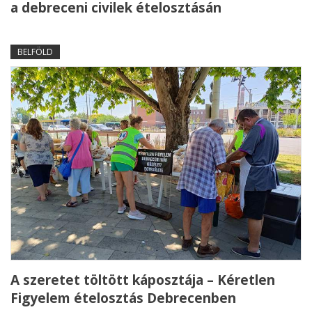
a debreceni civilek ételosztásán
BELFÖLD
A szeretet töltött káposztája – Kéretlen
Figyelem ételosztás Debrecenben