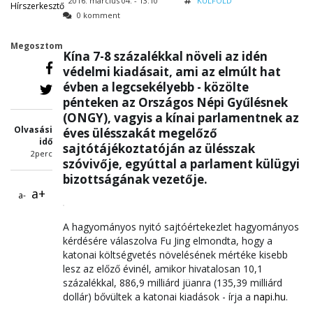
2016. március 04. - 13:10
KÜLFÖLD
Hírszerkesztő
0 komment
Megosztom
Kína 7-8 százalékkal növeli az idén
védelmi kiadásait, ami az elmúlt hat
évben a legcsekélyebb - közölte
pénteken az Országos Népi Gyűlésnek
(ONGY), vagyis a kínai parlamentnek az
Olvasási
éves ülésszakát megelőző
idő
sajtótájékoztatóján az ülésszak
2perc
szóvivője, egyúttal a parlament külügyi
bizottságának vezetője.
a+
a-
A hagyományos nyitó sajtóértekezlet hagyományos
kérdésére válaszolva Fu Jing elmondta, hogy a
katonai költségvetés növelésének mértéke kisebb
lesz az előző évinél, amikor hivatalosan 10,1
százalékkal, 886,9 milliárd jüanra (135,39 milliárd
dollár) bővültek a katonai kiadások - írja a
napi.hu
.