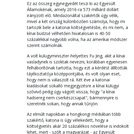
Ez az összeg egynegyedét teszi ki az Egyesült
Államokénak, amely 2016-ra 573 milliárd dollárt
irányzott elő. Mindazonáltal szakértők úgy vélik,
mivel a két ország különbözően számolja, hogy mi
tartozik bele a katonai költségvetésbe, és mi nem, a
kínai büdzsé vélhetően hivatalosan is 40-50
százalékkal nagyobb volna, ha az amerikai módszer
szerint számolnák.
A volt külügyminiszter-helyettes Fu Jing, akit a kínai
vasladynek is szoktak nevezni, korábban egyenesen
felháborítónak tartotta, hogy ezt a kérdést állították
tájékoztatója középpontjába, és volt olyan eset,
hogy nem is válaszolt rá. Két éve a katonai
kiadásokat sokalló megjegyzésre a kínai külügyi
szóvivő pedig úgy vágott vissza, hogy "a kínai
hadsereg nem cserkészcsapat", bármennyire is
szeretnék sokan, hogy annak tűnjön.
Az elmúlt napokban a hongkongi médiában több
szakértő, katona is úgy vélekedett, hogy a
költségvetés akár 20 százalékos növelése is indokolt
lehet, mert - szólt a magyarázat - az Egyesült