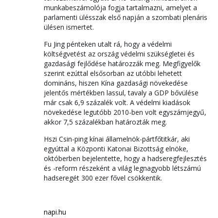
munkabeszámolója fogja tartalmazni, amelyet a
parlamenti ülésszak első napján a szombati plenáris
ülésen ismertet.
Fu Jing pénteken utalt rá, hogy a védelmi
költségvetést az ország védelmi szükségletei és
gazdasági fejlődése határozzák meg. Megfigyelők
szerint ezúttal elsősorban az utóbbi lehetett
domináns, hiszen Kína gazdasági növekedése
jelentős mértékben lassul, tavaly a GDP bővülése
már csak 6,9 százalék volt. A védelmi kiadások
növekedése legutóbb 2010-ben volt egyszámjegyű,
akkor 7,5 százalékban határozták meg.
Hszi Csin-ping kínai államelnök-pártfőtitkár, aki
egyúttal a Központi Katonai Bizottság elnöke,
októberben bejelentette, hogy a hadseregfejlesztés
és -reform részeként a világ legnagyobb létszámú
hadseregét 300 ezer fővel csökkentik.
napi.hu