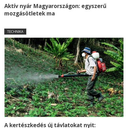
Aktív nyár Magyarországon: egyszerű
mozgásötletek ma
TECHNIKA
A kertészkedés új távlatokat nyit: