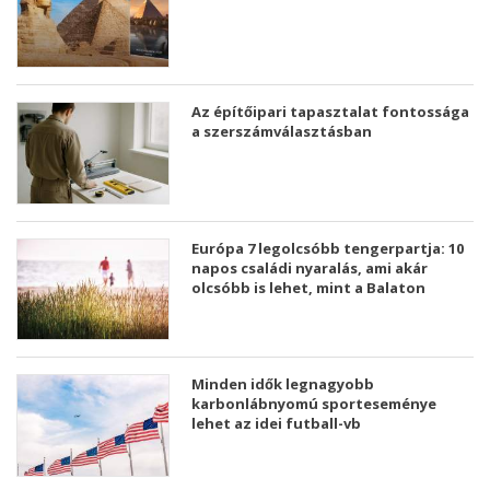
Az építőipari tapasztalat fontossága
a szerszámválasztásban
Európa 7 legolcsóbb tengerpartja: 10
napos családi nyaralás, ami akár
olcsóbb is lehet, mint a Balaton
Minden idők legnagyobb
karbonlábnyomú sporteseménye
lehet az idei futball-vb