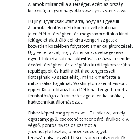
Államok militarizálja a térséget, ezért az ország
biztonsága egyre nagyobb veszélynek van kitéve.
Fu Jing ugyancsak utalt arra, hogy az Egyesült
Államok jelentős mértékben növelte katonai
jelenlétét a térségben, és megszaporodtak a kínai
felügyelet alatt álló dél-kínai-tengeri szigetek
közvetlen közelében folytatott amerikai járőrözések.
Úgy vélte, azzal, hogy Amerika szövetségeseivel
együtt fokozta katonai aktivitását az ázsiai-csendes-
óceáni térségben, és a régióba küldi legkorszerűbb
repülőgépeit és hadihajóit (haditengerészeti
flottájának 70 százalékát), máris kimerítette a
militarizálás fogalmát. Washington szerint viszont
éppen Kína militarizálja a Dél-kínai-tengert, mert a
fennhatósága alá tartozó szigeteken katonákat,
haditechnikát állomásoztat.
Ehhez képest meglepetés volt Fu válasza, amely
egyszámjegyű, csökkenő tendenciáról árulkodik. A
végső, pontos hivatalos számot a
gazdaságfejlesztés, a növekedés egyéb
tervszámaival együtt Li Ko-csiang miniszterelnök