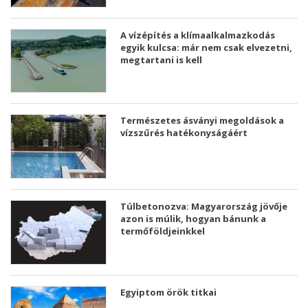
A vízépítés a klímaalkalmazkodás
egyik kulcsa: már nem csak elvezetni,
megtartani is kell
Természetes ásványi megoldások a
vízszűrés hatékonyságáért
Túlbetonozva: Magyarország jövője
azon is múlik, hogyan bánunk a
termőföldjeinkkel
Egyiptom örök titkai