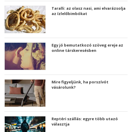
Taralli: az olasz nasi, ami elvarázsolja
az ízlelőbimbókat
Egy jó bemutatkozó szöveg ereje az
online társkeresésben
Mire figyeljünk, ha porszívót
vásárolunk?
Reptéri szállás: egyre több utazó
választja