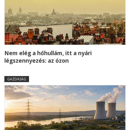
Nem elég a hőhullám, itt a nyári
légszennyezés: az ózon
GAZDASÁG