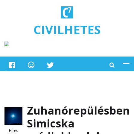
Ugrás a tartalomra
CIVILHETES
Zuhanórepülésben
Simicska
Híres