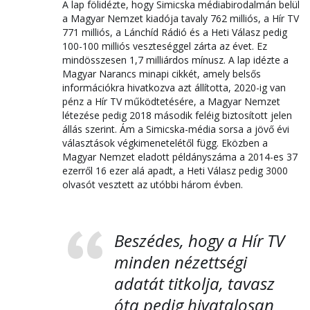
A lap fölidézte, hogy Simicska médiabirodalmán belül
a Magyar Nemzet kiadója tavaly 762 milliós, a Hír TV
771 milliós, a Lánchíd Rádió és a Heti Válasz pedig
100-100 milliós veszteséggel zárta az évet. Ez
mindösszesen 1,7 milliárdos mínusz. A lap idézte a
Magyar Narancs minapi cikkét, amely belsős
információkra hivatkozva azt állította, 2020-ig van
pénz a Hír TV működtetésére, a Magyar Nemzet
létezése pedig 2018 második feléig biztosított jelen
állás szerint. Ám a Simicska-média sorsa a jövő évi
választások végkimenetelétől függ. Eközben a
Magyar Nemzet eladott példányszáma a 2014-es 37
ezerről 16 ezer alá apadt, a Heti Válasz pedig 3000
olvasót vesztett az utóbbi három évben.
Beszédes, hogy a Hír TV
minden nézettségi
adatát titkolja, tavasz
óta pedig hivatalosan