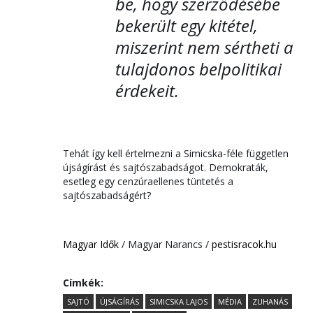
be, hogy szerződésébe
bekerült egy kitétel,
miszerint nem sértheti a
tulajdonos belpolitikai
érdekeit.
Tehát így kell értelmezni a Simicska-féle független
újságírást és sajtószabadságot. Demokraták,
esetleg egy cenzúraellenes tüntetés a
sajtószabadságért?
Magyar Idők
/ Magyar Narancs /
pestisracok.hu
Címkék:
SAJTÓ
ÚJSÁGÍRÁS
SIMICSKA LAJOS
MÉDIA
ZUHANÁS