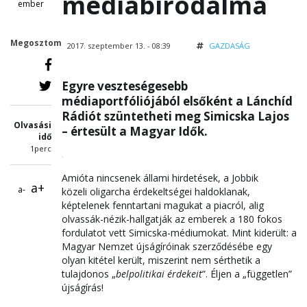
médiabirodalma
ember
Megosztom
2017. szeptember 13. - 08:39
GAZDASÁG
Egyre veszteségesebb
médiaportfóliójából elsőként a Lánchíd
Rádiót szüntetheti meg Simicska Lajos
Olvasási
– értesült a Magyar Idők.
idő
1perc
Amióta nincsenek állami hirdetések, a Jobbik
a+
a-
közeli oligarcha érdekeltségei haldoklanak,
képtelenek fenntartani magukat a piacról, alig
olvassák-nézik-hallgatják az emberek a 180 fokos
fordulatot vett Simicska-médiumokat. Mint kiderült: a
Magyar Nemzet újságíróinak szerződésébe egy
olyan kitétel került, miszerint nem sérthetik a
tulajdonos „
belpolitikai érdekeit
”. Éljen a „független”
újságírás!