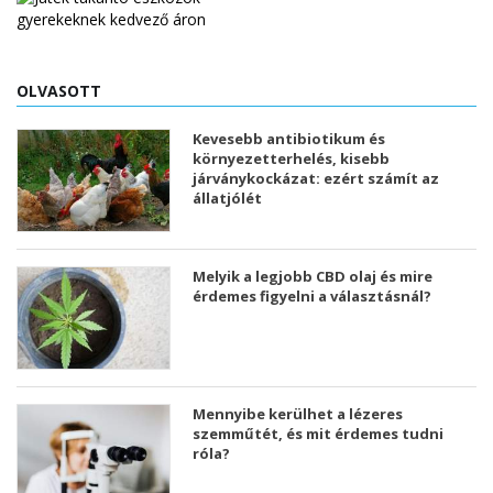
OLVASOTT
Kevesebb antibiotikum és
környezetterhelés, kisebb
járványkockázat: ezért számít az
állatjólét
Melyik a legjobb CBD olaj és mire
érdemes figyelni a választásnál?
Mennyibe kerülhet a lézeres
szemműtét, és mit érdemes tudni
róla?