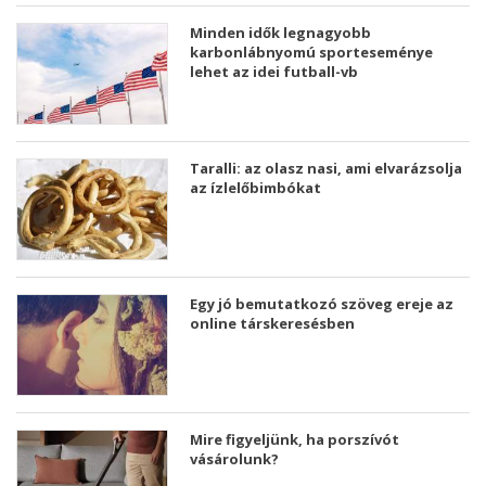
Minden idők legnagyobb
karbonlábnyomú sporteseménye
lehet az idei futball-vb
Taralli: az olasz nasi, ami elvarázsolja
az ízlelőbimbókat
Egy jó bemutatkozó szöveg ereje az
online társkeresésben
Mire figyeljünk, ha porszívót
vásárolunk?