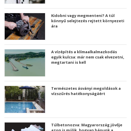
Kidobni vagy megmenteni? A túl
könnyű selejtezés rejtett környezeti
ára
A vízépítés a klímaalkalmazkodás
egyik kulcsa: már nem csak elvezetni,
megtartani is kell
Természetes ásványi megoldások a
vízszűrés hatékonyságáért
Túlbetonozva: Magyarország jövője
azon is múlik, hogyan bánunk a