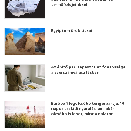
termőföldjeinkkel
Egyiptom örök titkai
Az építőipari tapasztalat fontossága
a szerszámválasztásban
Európa 7 legolcsóbb tengerpartja: 10
napos családi nyaralás, ami akár
olcsóbb is lehet, mint a Balaton