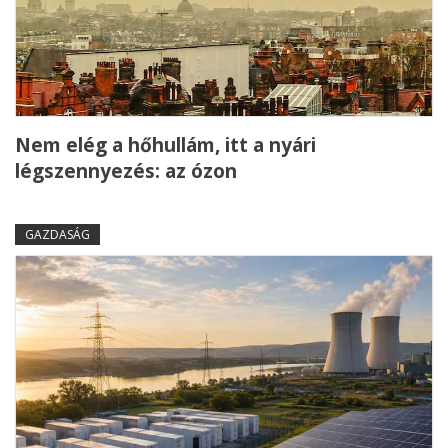
Nem elég a hőhullám, itt a nyári
légszennyezés: az ózon
GAZDASÁG