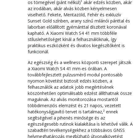
os tömegével (pánt nélkül)¹ akár edzés közben, akár
az irodában, akár alvás közben kényelmesen
viselhető. Fekete, Mentazöld, Fehér és exkluzív
Sunset Gold színben, arany színű milánói pánttal és
laborban előállított gyémánttal díszített koronával
kapható. A Xiaomi Watch S4 41 mm többféle
stíluslehetőséget kínál a felhasználóknak, így
praktikus eszközként és divatos kiegészítőként is
funkcionál.
Az egészség és a wellness központi szerepet játszik
a Xiaomi Watch S4 41 mm-es órában. A
továbbfejlesztett pulzusmérő modul pontosabb
nyomon követést biztosít edzés közben, a
felhasználók az adatok jobb megértésének
köszönhetően optimálisabb edzést állíthatnak össze
maguknak. Az alvás monitorozása mostantól
többdimenziós elemzést és 21 napos, vezetett
hatékonyságjavító tervet is tartalmaz,² ennek
segítségével a pihenés minősége és az
egészségesebb rutinok kialakítása is lehetővé válik. A
szabadtéri tevékenységekhez a többsávos GNSS
helymeghatározás megbízható útvonalkövetést