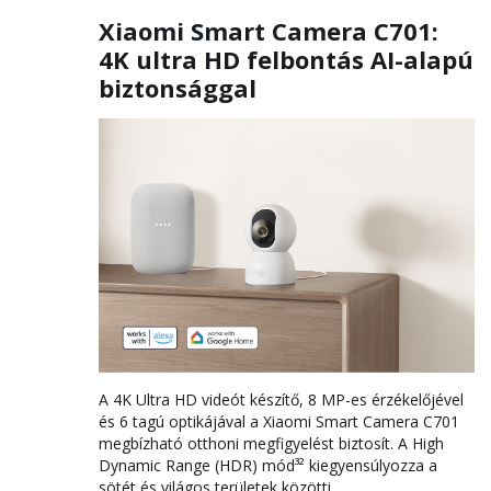
Xiaomi Smart Camera C701:
4K ultra HD felbontás AI-alapú
biztonsággal
A 4K Ultra HD videót készítő, 8 MP-es érzékelőjével
és 6 tagú optikájával a Xiaomi Smart Camera C701
megbízható otthoni megfigyelést biztosít. A High
Dynamic Range (HDR) mód³² kiegyensúlyozza a
sötét és világos területek közötti