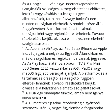
és a Google LLC védjegye. Internetkapcsolat és
Google-fiók szükséges. A megtekintéshez előfizetés,
letöltés vagy vásárlás szükséges. Egyes
alkalmazások, tartalmak és/vagy funkciók nem
minden országban elérhetők. A rendelkezésre állás
függvényében. A platformok és a tartalmak
országonként vagy régiónként eltérhetnek. További
részletekért kérjük, olvassa el a helyszínen elérhető
szolgáltatásokat.
³¹ Az Apple, az AirPlay, az iPad és az iPhone az Apple
Inc. védjegyei, amelyek az Egyesült Államokban és
más országokban és régiókban be vannak jegyezve.
Az AirPlay használatához a Xiaomi TV S Pro Mini
LED Series 2026 készülékkel az iOS, iPadOS vagy
macOS legújabb verzióját ajánljuk. A platformok és a
tartalmak az országtól és a régiótól függően
eltérőek lehetnek. További részletekért kérjük,
olvassa el a helyszínen elérhető szolgáltatásokat.
³² A HDR egy önadaptív funkció, amely nem igényel
külön beállítást.
³³ A 10 méteres éjszakai látótávolság a gyártótól
származik. Kérjük, vegye figyelembe a forgalomba