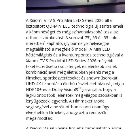
A Xiaomi a TV S Pro Mini LED Series 2026 által
biztosított QD-Mini LED technológia új szintre emeli
a képminőséget és még színvonalasabbá teszi az
otthoni szórakozást. A sorozat 75', 65 és 55 colos
méretben¹ kapható, így bármelyik helyiségbe
megtalálható a megfelelő modell. A Mini LED
háttérvilágítás és a kvantumpontos technológiával a
Xiaomi TV S Pro Mini LED Series 2026 mélyebb
feketék, erősebb csúcsfények és élénkebb színek
kombinációjával még élethűbben jeleníti meg a
filmeket, sportközvetítéseket és showműsorokat.
UHD 4K felbontása élethű részleteket biztosít, míg a
HDR10+ és a Dolby Vision®²⁶ garantálja, hogy a
legkülönbözőbb jelenetek még világos szobákban is
lenyűgözőek legyenek. A Filmmaker Mode
segítségével a nézők otthon is pontosan úgy
élvezhetik a filmeket, ahogy azt a rendezők
megálmodták.
A Xiaomi Visual Engine Pro által támogatott Xiaomi