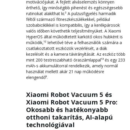
motivációjukat. A fejlett alváselemzés könnyen
érthető, így minőségibb pihenést és egészségesebb
rutinokat alakíthat ki.² A pulzusfigyelés harmadik
féltől származó fitneszkészülékekkel, például
szobabiciklikkel is kompatibilis, így a kerékpárosok
valós időben követhetik teljesítményüket. A Xiaomi
HyperOS által működtetett karkötő okos hubként is
működik,¹² lehetővé téve a felhasználók számára a
csatlakoztatott eszközök vezérlését, a diák
kezelését és a kamera távirányítását. Az eszköz több
mint 200 testreszabható óraszámlappal¹³ és egy 233
mAh-s akkumulátorral rendelkezik, amely normál
használat mellett akár 21 nap működésre
elengendő⁶.
Xiaomi Robot Vacuum 5 és
Xiaomi Robot Vacuum 5 Pro:
Okosabb és hatékonyabb
otthoni takarítás, AI-alapú
technológiával