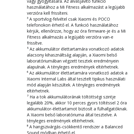
vagy gyógyítására. Az alvásjavító funkció
használatához a Mi Fitness alkalmazást a legújabb
verzióra kell frissíteni.
³ A sportvlog-felvétel csak Xiaomi és POCO
telefonokon érhető el. A funkció használatához
kérjük, ellenőrizze, hogy az óra firmware-je és a Mi
Fitness alkalmazás a legújabb verzióra van-e
frissítve.
⁵ Az akkumulátor élettartamára vonatkozó adatok
alacsony kihasználtság alapján, a Xiaomi belső
laboratóriumában végzett tesztek eredményein
alapulnak. A tényleges eredmények eltérhetnek.
⁶ Az akkumulátor élettartamára vonatkozó adatok a
Xiaomi Internal Labs által tesztelt tipikus használati
mód alapján készültek. A tényleges eredmények
eltérhetnek.
⁷ Ha a tok akkumulátorának töltöttségi szintje
legalább 20%, akkor 10 perces gyors töltéssel 2 óra
akkumulátor-élettartamot biztosít a fülhallgatóknak.
A Xiaomi belső laboratóriuma által tesztelve. A
tényleges eredmények eltérhetnek.
⁸ A hangszivárgás-csökkentő rendszer a Balanced
Sound módban érhető el.