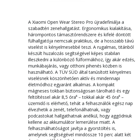
A Xiaomi Open Wear Stereo Pro újradefiniálja a
szabadtéri zenehallgatást. Ergonomikus kialakítása,
hárompontos támasztórendszere és kifelé döntött
fülhallgatója nemcsak praktikus, de a hosszabb távú
viselést is kényelmesebbé teszi. A rugalmas, titánból
készült huzalozás segítségével képes stabilan
illeszkedni a különböző fülformákhoz, így akár edzés,
munkábajárás, vagy otthoni pihenés közben is
használható. A TÜV SÜD által tanúsított kényelmes
viselésnek köszönhetően aktív és mindennapi
életmódhoz egyaránt alkalmas. A kompakt
mágneses tokban biztonságosan tárolható és egy
feltöltéssel akár 8,5 óra⁶ – tokkal akár 45 óra⁶ –
üzemidő is elérhető, tehát a felhasználók egész nap
élvezhetik a zenét, telefonálhatnak, vagy
podcastokat hallgathatnak anélkül, hogy aggódniuk
kellene az akkumulátor lemerülése miatt. A
felhasználhatóságot javítja a gyorstöltés is,
amelynek segítségével mindössze 10 perc alatt két