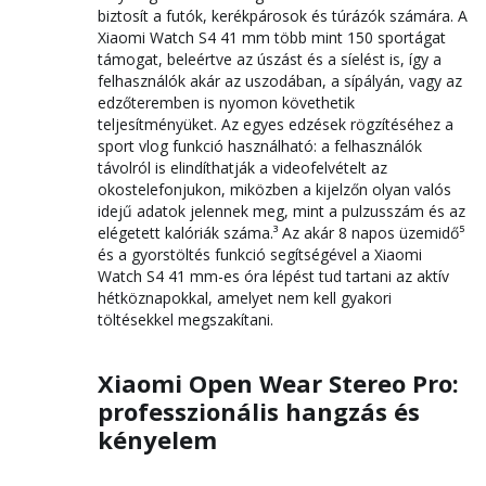
biztosít a futók, kerékpárosok és túrázók számára. A
Xiaomi Watch S4 41 mm több mint 150 sportágat
támogat, beleértve az úszást és a síelést is, így a
felhasználók akár az uszodában, a sípályán, vagy az
edzőteremben is nyomon követhetik
teljesítményüket. Az egyes edzések rögzítéséhez a
sport vlog funkció használható: a felhasználók
távolról is elindíthatják a videofelvételt az
okostelefonjukon, miközben a kijelzőn olyan valós
idejű adatok jelennek meg, mint a pulzusszám és az
elégetett kalóriák száma.³ Az akár 8 napos üzemidő⁵
és a gyorstöltés funkció segítségével a Xiaomi
Watch S4 41 mm-es óra lépést tud tartani az aktív
hétköznapokkal, amelyet nem kell gyakori
töltésekkel megszakítani.
Xiaomi Open Wear Stereo Pro:
professzionális hangzás és
kényelem