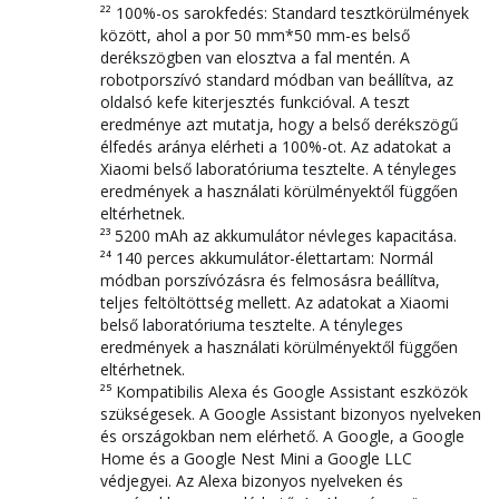
²² 100%-os sarokfedés: Standard tesztkörülmények
között, ahol a por 50 mm*50 mm-es belső
derékszögben van elosztva a fal mentén. A
robotporszívó standard módban van beállítva, az
oldalsó kefe kiterjesztés funkcióval. A teszt
eredménye azt mutatja, hogy a belső derékszögű
élfedés aránya elérheti a 100%-ot. Az adatokat a
Xiaomi belső laboratóriuma tesztelte. A tényleges
eredmények a használati körülményektől függően
eltérhetnek.
²³ 5200 mAh az akkumulátor névleges kapacitása.
²⁴ 140 perces akkumulátor-élettartam: Normál
módban porszívózásra és felmosásra beállítva,
teljes feltöltöttség mellett. Az adatokat a Xiaomi
belső laboratóriuma tesztelte. A tényleges
eredmények a használati körülményektől függően
eltérhetnek.
²⁵ Kompatibilis Alexa és Google Assistant eszközök
szükségesek. A Google Assistant bizonyos nyelveken
és országokban nem elérhető. A Google, a Google
Home és a Google Nest Mini a Google LLC
védjegyei. Az Alexa bizonyos nyelveken és