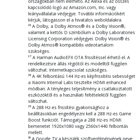
országokban nem elérhető. Az Alexa és az összes
kapcsolódó logó az Amazon.com, Inc. vagy
leányvállalatai védjegye. További információkért
kérjük, látogasson el a hivatalos weboldalakra.
²⁶ A Dolby, a Dolby Atmos® és a Dolby Vision®,
valamint a kettős D szimbólum a Dolby Laboratories
Licensing Corporation védjegyei. Dolby Vision® és
Dolby Atmos® kompatibilis videotartalom
szükséges.
²⁷ A Harman AudioEFX OTA frissítéssel érhető el. A
rendelkezésre állás régiótól és modelltől függően
változhat. Internetkapcsolat szükséges.
²⁸ A 4K felbontású 144 Hz-es képfrissítési sebességet
a Xiaomi Internal Labs tesztelte HDMI enhanced
módban. A tényleges teljesítmény a csatlakoztatott
eszközöktől és a használati feltételektől függően
változhat.
²⁹ A 288 Hz-es frissítési gyakorisághoz a
beállításokban engedélyezni kell a 288 Hz-es Game
Boost funkciót. Támogatja a 288 Hz-es HDMI
bemenetet 1920x1080 vagy 2560x1440 felbontás
mellett.
³⁰ A Google TV a készülék szoftverélményének neve