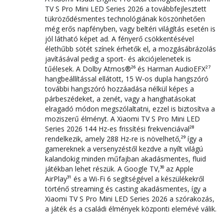
TV S Pro Mini LED Series 2026 a továbbfejlesztett
tükröződésmentes technológiának köszönhetően
még erős napfényben, vagy beltéri világítás esetén is
jól látható képet ad. A fényerő csökkentésével
élethűbb sötét színek érhetők el, a mozgásábrázolás
javításával pedig a sport- és akciójelenetek is
tűélesek. A Dolby Atmos®²⁶ és Harman AudioEFX²⁷
hangbeállítással ellátott, 15 W-os dupla hangszóró
további hangszóró hozzáadása nélkül képes a
párbeszédeket, a zenét, vagy a hanghatásokat
elragadó módon megszólaltatni, ezzel is biztosítva a
moziszerű élményt. A Xiaomi TV S Pro Mini LED
Series 2026 144 Hz-es frissítési frekvenciával²⁸
rendelkezik, amely 288 Hz-re is növelhető,²⁹ így a
gamereknek a versenyzéstől kezdve a nyílt világú
kalandokig minden műfajban akadásmentes, fluid
játékban lehet részük. A Google TV,³⁰ az Apple
AirPlay³¹ és a Wi-Fi 6 segítségével a készülékekről
történő streaming és casting akadásmentes, így a
Xiaomi TV S Pro Mini LED Series 2026 a szórakozás,
a játék és a családi élmények központi elemévé válik.