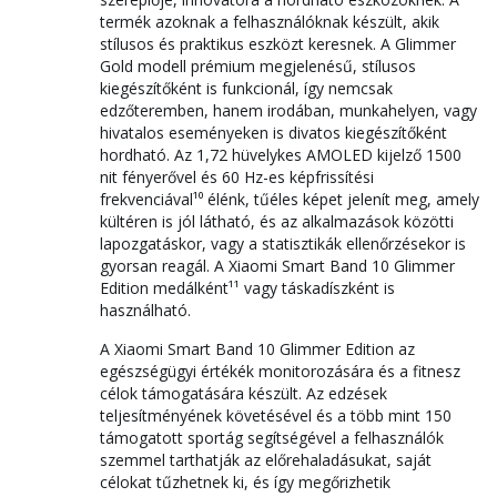
termék azoknak a felhasználóknak készült, akik
stílusos és praktikus eszközt keresnek. A Glimmer
Gold modell prémium megjelenésű, stílusos
kiegészítőként is funkcionál, így nemcsak
edzőteremben, hanem irodában, munkahelyen, vagy
hivatalos eseményeken is divatos kiegészítőként
hordható. Az 1,72 hüvelykes AMOLED kijelző 1500
nit fényerővel és 60 Hz-es képfrissítési
frekvenciával¹⁰ élénk, tűéles képet jelenít meg, amely
kültéren is jól látható, és az alkalmazások közötti
lapozgatáskor, vagy a statisztikák ellenőrzésekor is
gyorsan reagál. A Xiaomi Smart Band 10 Glimmer
Edition medálként¹¹ vagy táskadíszként is
használható.
A Xiaomi Smart Band 10 Glimmer Edition az
egészségügyi értékék monitorozására és a fitnesz
célok támogatására készült. Az edzések
teljesítményének követésével és a több mint 150
támogatott sportág segítségével a felhasználók
szemmel tarthatják az előrehaladásukat, saját
célokat tűzhetnek ki, és így megőrizhetik