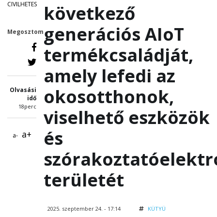
CIVILHETES
következő
generációs AIoT
Megosztom
termékcsaládját,
amely lefedi az
okosotthonok,
Olvasási
idő
18perc
viselhető eszközök
és
a+
a-
szórakoztatóelektr
területét
2025. szeptember 24. - 17:14
KÜTYÜ