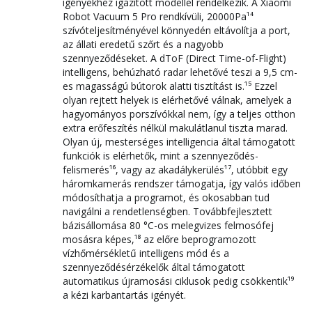
igényekhez igazított modellel rendelkezik. A Xiaomi
Robot Vacuum 5 Pro rendkívüli, 20000Pa¹⁴
szívóteljesítményével könnyedén eltávolítja a port,
az állati eredetű szőrt és a nagyobb
szennyeződéseket. A dToF (Direct Time-of-Flight)
intelligens, behúzható radar lehetővé teszi a 9,5 cm-
es magasságú bútorok alatti tisztítást is.¹⁵ Ezzel
olyan rejtett helyek is elérhetővé válnak, amelyek a
hagyományos porszívókkal nem, így a teljes otthon
extra erőfeszítés nélkül makulátlanul tiszta marad.
Olyan új, mesterséges intelligencia által támogatott
funkciók is elérhetők, mint a szennyeződés-
felismerés¹⁶, vagy az akadálykerülés¹⁷, utóbbit egy
háromkamerás rendszer támogatja, így valós időben
módosíthatja a programot, és okosabban tud
navigálni a rendetlenségben. Továbbfejlesztett
bázisállomása 80 °C-os melegvizes felmosófej
mosásra képes,¹⁸ az előre beprogramozott
vízhőmérsékletű intelligens mód és a
szennyeződésérzékelők által támogatott
automatikus újramosási ciklusok pedig csökkentik¹⁹
a kézi karbantartás igényét.