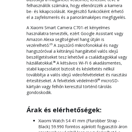
felhasználók számára, hogy ellenőrizzék a kamera
be- és kikapcsolását. Kiegészítő funkcióként érhető
el a zajfelismerés és a panorámaképes megfigyelés.
A Xiaomi Smart Camera C701-et kényelmes
használatra tervezték, ezért Google Assistant vagy
Amazon Alexa segítségével hang útján is
vezérelhető.²⁵ A zajszűrő mikrofonokkal és nagy
hangszóróval a kétirányú hangátvitel valós idejű
beszélgetéseket tesz lehetővé a családtagokkal vagy
háziállatokkal.³⁸ A kétsávos Wi-Fi 6 akadásmentes,
stabil kapcsolatot biztosít és késleltetés nélkül
továbbítja a valós idejű videofelvételeket és riasztási
értesítéseket. A felvételek védelméről³⁹ microSD-
kártyán vagy felhőn keresztül történő tárolás
gondoskodik.
Árak és elérhetőségek:
Xiaomi Watch S4 41 mm (Flurobber Strap -
Black) 59.990 forintos ajánlott fogyasztói áron