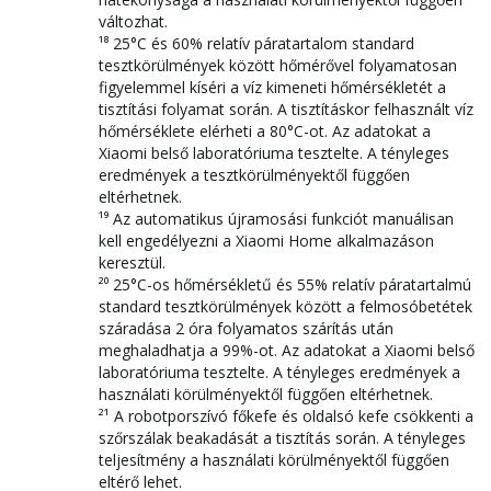
változhat.
¹⁸ 25°C és 60% relatív páratartalom standard
tesztkörülmények között hőmérővel folyamatosan
figyelemmel kíséri a víz kimeneti hőmérsékletét a
tisztítási folyamat során. A tisztításkor felhasznált víz
hőmérséklete elérheti a 80°C-ot. Az adatokat a
Xiaomi belső laboratóriuma tesztelte. A tényleges
eredmények a tesztkörülményektől függően
eltérhetnek.
¹⁹ Az automatikus újramosási funkciót manuálisan
kell engedélyezni a Xiaomi Home alkalmazáson
keresztül.
²⁰ 25°C-os hőmérsékletű és 55% relatív páratartalmú
standard tesztkörülmények között a felmosóbetétek
száradása 2 óra folyamatos szárítás után
meghaladhatja a 99%-ot. Az adatokat a Xiaomi belső
laboratóriuma tesztelte. A tényleges eredmények a
használati körülményektől függően eltérhetnek.
²¹ A robotporszívó főkefe és oldalsó kefe csökkenti a
szőrszálak beakadását a tisztítás során. A tényleges
teljesítmény a használati körülményektől függően
eltérő lehet.