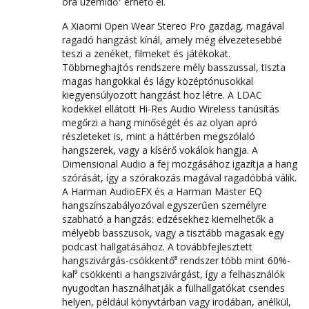
óra üzemidő⁷ érhető el.
A Xiaomi Open Wear Stereo Pro gazdag, magával
ragadó hangzást kínál, amely még élvezetesebbé
teszi a zenéket, filmeket és játékokat.
Többmeghajtós rendszere mély basszussal, tiszta
magas hangokkal és lágy középtónusokkal
kiegyensúlyozott hangzást hoz létre. A LDAC
kodekkel ellátott Hi-Res Audio Wireless tanúsítás
megőrzi a hang minőségét és az olyan apró
részleteket is, mint a háttérben megszólaló
hangszerek, vagy a kísérő vokálok hangja. A
Dimensional Audio a fej mozgásához igazítja a hang
szórását, így a szórakozás magával ragadóbbá válik.
A Harman AudioEFX és a Harman Master EQ
hangszínszabályozóval egyszerűen személyre
szabható a hangzás: edzésekhez kiemelhetők a
mélyebb basszusok, vagy a tisztább magasak egy
podcast hallgatásához. A továbbfejlesztett
hangszivárgás-csökkentő⁸ rendszer több mint 60%-
kal⁹ csökkenti a hangszivárgást, így a felhasználók
nyugodtan használhatják a fülhallgatókat csendes
helyen, például könyvtárban vagy irodában, anélkül,