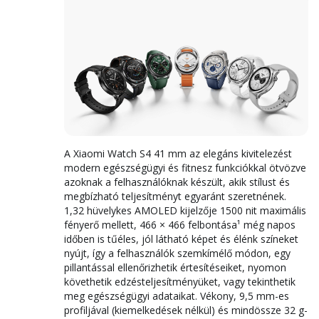
A Xiaomi Watch S4 41 mm az elegáns kivitelezést
modern egészségügyi és fitnesz funkciókkal ötvözve
azoknak a felhasználóknak készült, akik stílust és
megbízható teljesítményt egyaránt szeretnének.
1,32 hüvelykes AMOLED kijelzője 1500 nit maximális
fényerő mellett, 466 × 466 felbontása¹ még napos
időben is tűéles, jól látható képet és élénk színeket
nyújt, így a felhasználók szemkímélő módon, egy
pillantással ellenőrizhetik értesítéseiket, nyomon
követhetik edzésteljesítményüket, vagy tekinthetik
meg egészségügyi adataikat. Vékony, 9,5 mm-es
profiljával (kiemelkedések nélkül) és mindössze 32 g-