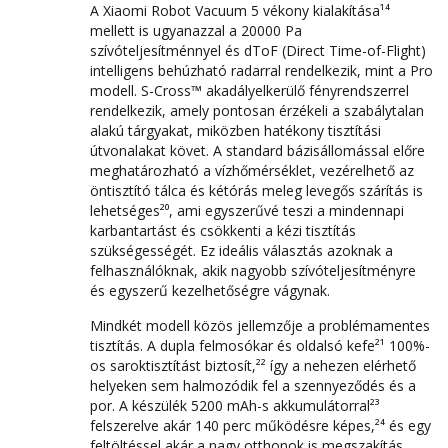
A Xiaomi Robot Vacuum 5 vékony kialakítása¹⁴
mellett is ugyanazzal a 20000 Pa
szívóteljesítménnyel és dToF (Direct Time-of-Flight)
intelligens behúzható radarral rendelkezik, mint a Pro
modell. S-Cross™ akadályelkerülő fényrendszerrel
rendelkezik, amely pontosan érzékeli a szabálytalan
alakú tárgyakat, miközben hatékony tisztítási
útvonalakat követ. A standard bázisállomással előre
meghatározható a vízhőmérséklet, vezérelhető az
öntisztító tálca és kétórás meleg levegős szárítás is
lehetséges²⁰, ami egyszerűvé teszi a mindennapi
karbantartást és csökkenti a kézi tisztítás
szükségességét. Ez ideális választás azoknak a
felhasználóknak, akik nagyobb szívóteljesítményre
és egyszerű kezelhetőségre vágynak.
Mindkét modell közös jellemzője a problémamentes
tisztítás. A dupla felmosókar és oldalsó kefe²¹ 100%-
os saroktisztítást biztosít,²² így a nehezen elérhető
helyeken sem halmozódik fel a szennyeződés és a
por. A készülék 5200 mAh-s akkumulátorral²³
felszerelve akár 140 perc működésre képes,²⁴ és egy
feltöltéssel akár a nagy otthonok is megszakítás