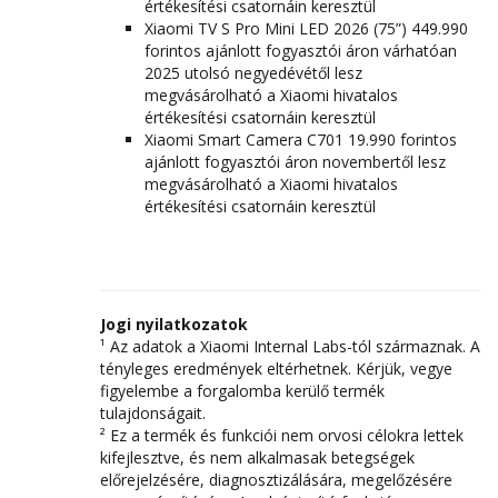
értékesítési csatornáin keresztül
Xiaomi TV S Pro Mini LED 2026 (75”) 449.990
forintos ajánlott fogyasztói áron várhatóan
2025 utolsó negyedévétől lesz
megvásárolható a Xiaomi hivatalos
értékesítési csatornáin keresztül
Xiaomi Smart Camera C701 19.990 forintos
ajánlott fogyasztói áron novembertől lesz
megvásárolható a Xiaomi hivatalos
értékesítési csatornáin keresztül
Jogi nyilatkozatok
¹ Az adatok a Xiaomi Internal Labs-tól származnak. A
tényleges eredmények eltérhetnek. Kérjük, vegye
figyelembe a forgalomba kerülő termék
tulajdonságait.
² Ez a termék és funkciói nem orvosi célokra lettek
kifejlesztve, és nem alkalmasak betegségek
előrejelzésére, diagnosztizálására, megelőzésére