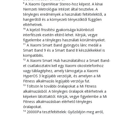
⁹ A Xiaomi OpenWear Stereo-hoz képest. A kínai
Nemzeti Metrológiai Intézet által tesztelve. A
tényleges eredmények a használati feltételektől, a
hangerőtől és a környezeti tényezőktől függően
eltérhetnek.
¹⁰ A kijelző frissítési gyakorisága különböző
interfészek esetén eltérő lehet. Kérjük, vegye
figyelembe a tényleges használati körülményeket.
¹¹ A Xiaomi Smart Band gyöngyös lánc medál a
Smart Band 9 és a Smart Band 8 készülékekkel is
kompatibilis.
¹² A Xiaomi Smart Hub használatához a Smart Band-
et csatlakoztatni kell egy Xiaomi okostelefonhoz
vagy táblagéphez, amely támogatja a Xiaomi
HyperOS 3 legújabb verzióját, és amelyen a Mi
Fitness alkalmazás legújabb verziója fut.
¹³ Töltsön le további óralapokat a Mi Fitness
alkalmazásból. A tényleges óralapok eltérhetnek a
képeken látottaktól. Kérjük, vegye figyelembe a Mi
Fitness alkalmazásban elérhető tényleges
óralapokat.
¹⁴ 20000Pa tesztfeltételek: Győződjön meg arról,