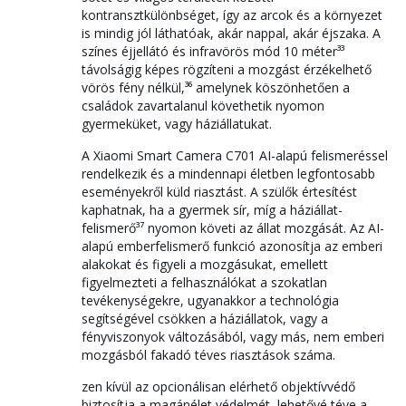
kontransztkülönbséget, így az arcok és a környezet
is mindig jól láthatóak, akár nappal, akár éjszaka. A
színes éjjellátó és infravörös mód 10 méter³³
távolságig képes rögzíteni a mozgást érzékelhető
vörös fény nélkül,³⁶ amelynek köszönhetően a
családok zavartalanul követhetik nyomon
gyermeküket, vagy háziállatukat.
A Xiaomi Smart Camera C701 AI-alapú felismeréssel
rendelkezik és a mindennapi életben legfontosabb
eseményekről küld riasztást. A szülők értesítést
kaphatnak, ha a gyermek sír, míg a háziállat-
felismerő³⁷ nyomon követi az állat mozgását. Az AI-
alapú emberfelismerő funkció azonosítja az emberi
alakokat és figyeli a mozgásukat, emellett
figyelmezteti a felhasználókat a szokatlan
tevékenységekre, ugyanakkor a technológia
segítségével csökken a háziállatok, vagy a
fényviszonyok változásából, vagy más, nem emberi
mozgásból fakadó téves riasztások száma.
zen kívül az opcionálisan elérhető objektívvédő
biztosítja a magánélet védelmét, lehetővé téve a