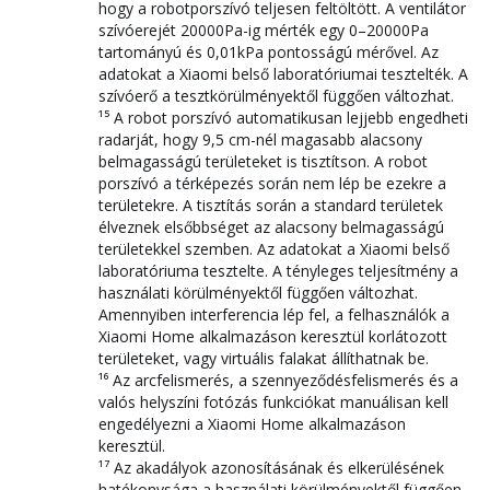
hogy a robotporszívó teljesen feltöltött. A ventilátor
szívóerejét 20000Pa-ig mérték egy 0–20000Pa
tartományú és 0,01kPa pontosságú mérővel. Az
adatokat a Xiaomi belső laboratóriumai tesztelték. A
szívóerő a tesztkörülményektől függően változhat.
¹⁵ A robot porszívó automatikusan lejjebb engedheti
radarját, hogy 9,5 cm-nél magasabb alacsony
belmagasságú területeket is tisztítson. A robot
porszívó a térképezés során nem lép be ezekre a
területekre. A tisztítás során a standard területek
élveznek elsőbbséget az alacsony belmagasságú
területekkel szemben. Az adatokat a Xiaomi belső
laboratóriuma tesztelte. A tényleges teljesítmény a
használati körülményektől függően változhat.
Amennyiben interferencia lép fel, a felhasználók a
Xiaomi Home alkalmazáson keresztül korlátozott
területeket, vagy virtuális falakat állíthatnak be.
¹⁶ Az arcfelismerés, a szennyeződésfelismerés és a
valós helyszíni fotózás funkciókat manuálisan kell
engedélyezni a Xiaomi Home alkalmazáson
keresztül.
¹⁷ Az akadályok azonosításának és elkerülésének
hatékonysága a használati körülményektől függően