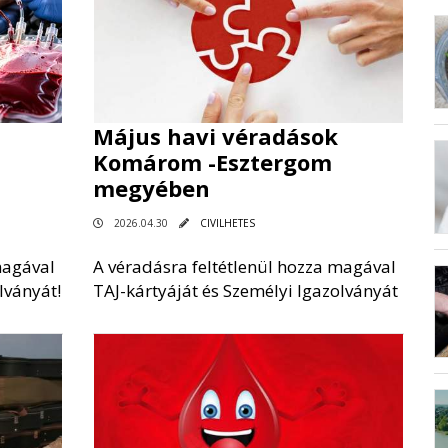
Május havi véradások
Komárom -Esztergom
megyében
2026.04.30
CIVILHETES
magával
A véradásra feltétlenül hozza magával
lványát!
TAJ-kártyáját és Személyi Igazolványát