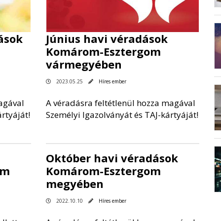
ások
Június havi véradások
Komárom-Esztergom
vármegyében
2023.05.25
Híres ember
agával
A véradásra feltétlenül hozza magával
rtyáját!
Személyi Igazolványát és TAJ-kártyáját!
Október havi véradások
em
Komárom-Esztergom
megyében
2022.10.10
Híres ember