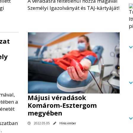
llett
A véradásra feltétlenül hozza magával
gi
Személyi Igazolványát és TAJ-kártyáját!
zat
ely
mával,
Májusi véradások
tében a
Komárom-Esztergom
ténetét
megyében
szatban
2022.05.05
Híres ember
i.