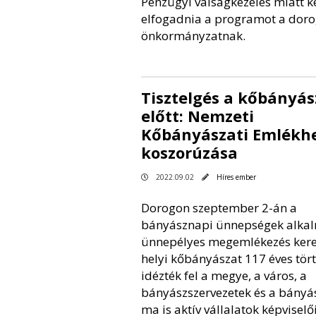
Pénzügyi válságkezelés miatt ke
elfogadnia a programot a doro
önkormányzatnak.
Tisztelgés a kőbányás
előtt: Nemzeti
Kőbányászati Emlékh
koszorúzása
2022.09.02
Híres ember
Dorogon szeptember 2-án a
bányásznapi ünnepségek alkal
ünnepélyes megemlékezés kere
helyi kőbányászat 117 éves tör
idézték fel a megye, a város, a
bányászszervezetek és a bányá
ma is aktív vállalatok képviselő