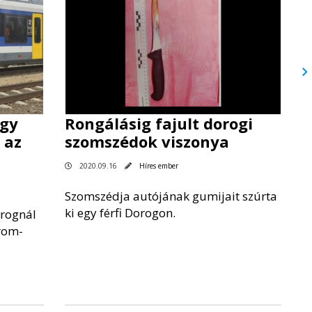
egy
Rongálásig fajult dorogi
 az
szomszédok viszonya
2020.09.16
Híres ember
Szomszédja autójának gumijait szúrta
ki egy férfi Dorogon.
orognál
rom-