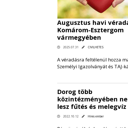
Augusztus havi vérad
Komárom-Esztergom
vármegyében
2025.07.31
CIVILHETES
A véradásra feltélenül hozza m
Személyi Igazolványát és TAJ-ká
Dorog több
közintézményében n
lesz fűtés és melegvíz
2022.10.12
Híres ember