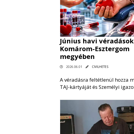
Június havi véradások
Komárom-Esztergom
megyében
2026.06.01
CIVILHETES
A véradásra feltétlenül hozza 
TAJ-kártyáját és Személyi igazo