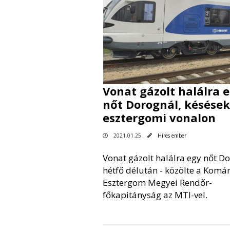
Vonat gázolt halálra 
nőt Dorognál, késések
esztergomi vonalon
2021.01.25
Híres ember
Vonat gázolt halálra egy nőt D
hétfő délután - közölte a Komá
Esztergom Megyei Rendőr-
főkapitányság az MTI-vel.