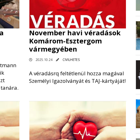
a
November havi véradások
Komárom-Esztergom
vármegyében
2025.10.24
CIVILHETES
attmann
ik
A véradásrq feltétlenül hozza magával
zt
Személyi Igazolványát és TAJ-kártyáját!
tanára.