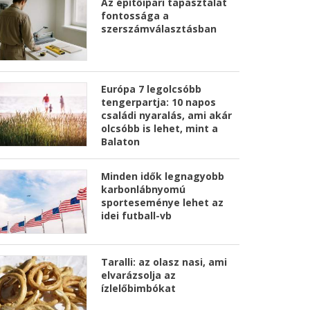
Az építőipari tapasztalat
fontossága a
szerszámválasztásban
Európa 7 legolcsóbb
tengerpartja: 10 napos
családi nyaralás, ami akár
olcsóbb is lehet, mint a
Balaton
Minden idők legnagyobb
karbonlábnyomú
sporteseménye lehet az
idei futball-vb
Taralli: az olasz nasi, ami
elvarázsolja az
ízlelőbimbókat