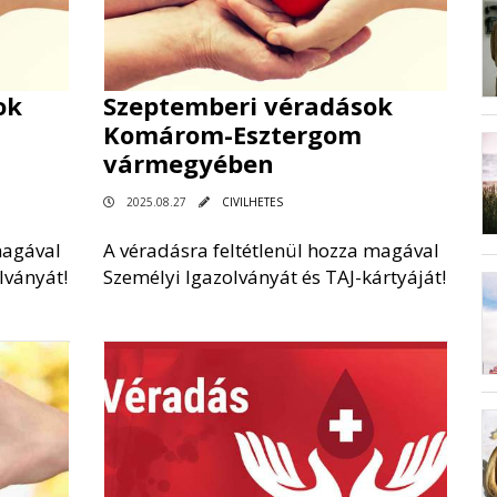
ok
Szeptemberi véradások
Komárom-Esztergom
vármegyében
2025.08.27
CIVILHETES
magával
A véradásra feltétlenül hozza magával
lványát!
Személyi Igazolványát és TAJ-kártyáját!