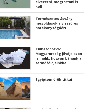
elvezetni, megtartani is
kell
Természetes ásványi
megoldások a vízszűrés
hatékonyságáért
Túlbetonozva:
Magyarország jövője azon
is múlik, hogyan bánunk a
termőföldjeinkkel
Egyiptom örök titkai