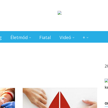
g
Életmód
Fiatal
Videó
+
2
O