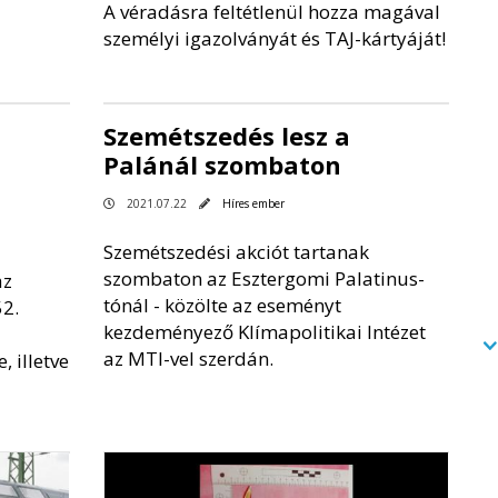
A véradásra feltétlenül hozza magával
személyi igazolványát és TAJ-kártyáját!
Szemétszedés lesz a
Palánál szombaton
2021.07.22
Híres ember
Szemétszedési akciót tartanak
szombaton az Esztergomi Palatinus-
az
tónál - közölte az eseményt
2.
kezdeményező Klímapolitikai Intézet
az MTI-vel szerdán.
 illetve