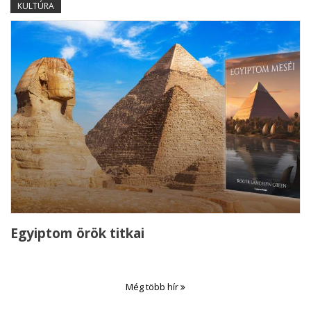
KULTÚRA
Egyiptom örök titkai
Még több hír