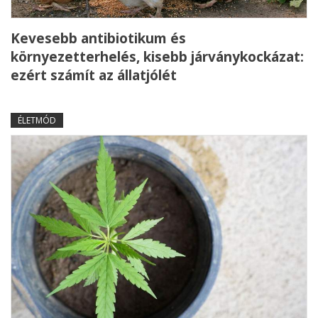
Kevesebb antibiotikum és
környezetterhelés, kisebb járványkockázat:
ezért számít az állatjólét
ÉLETMÓD