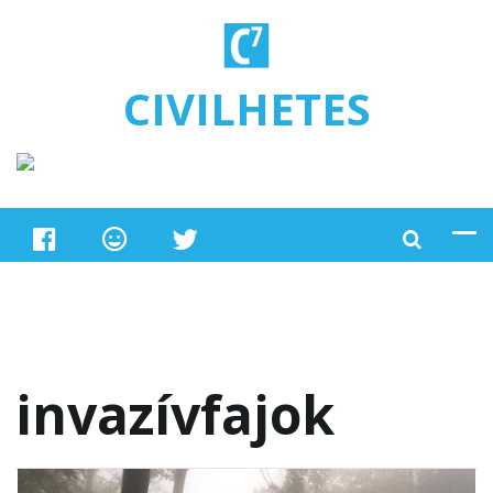
Ugrás a tartalomra
CIVILHETES
invazívfajok