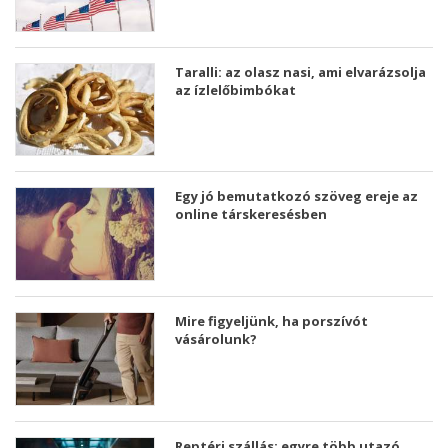
Taralli: az olasz nasi, ami elvarázsolja
az ízlelőbimbókat
Egy jó bemutatkozó szöveg ereje az
online társkeresésben
Mire figyeljünk, ha porszívót
vásárolunk?
Reptéri szállás: egyre több utazó