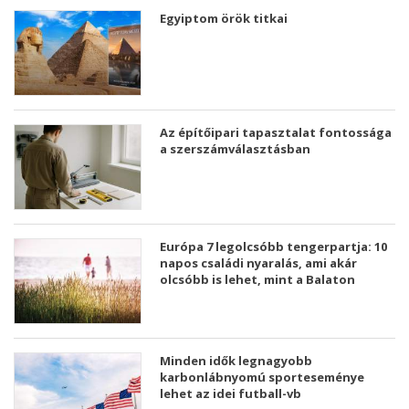
Egyiptom örök titkai
Az építőipari tapasztalat fontossága
a szerszámválasztásban
Európa 7 legolcsóbb tengerpartja: 10
napos családi nyaralás, ami akár
olcsóbb is lehet, mint a Balaton
Minden idők legnagyobb
karbonlábnyomú sporteseménye
lehet az idei futball-vb