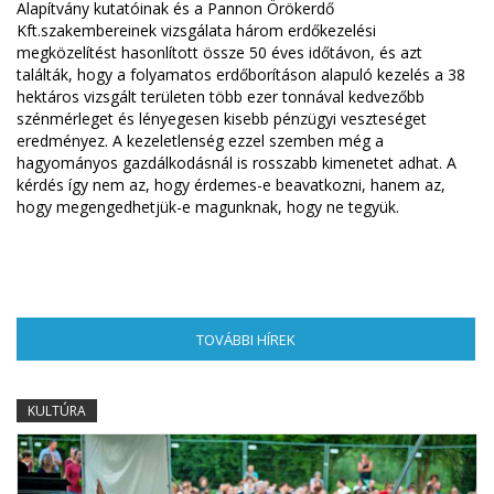
Alapítvány kutatóinak és a Pannon Örökerdő
Kft.szakembereinek vizsgálata három erdőkezelési
megközelítést hasonlított össze 50 éves időtávon, és azt
találták, hogy a folyamatos erdőborításon alapuló kezelés a 38
hektáros vizsgált területen több ezer tonnával kedvezőbb
szénmérleget és lényegesen kisebb pénzügyi veszteséget
eredményez. A kezeletlenség ezzel szemben még a
hagyományos gazdálkodásnál is rosszabb kimenetet adhat. A
kérdés így nem az, hogy érdemes-e beavatkozni, hanem az,
hogy megengedhetjük-e magunknak, hogy ne tegyük.
TOVÁBBI HÍREK
(AKTÍV FÜL)
KULTÚRA