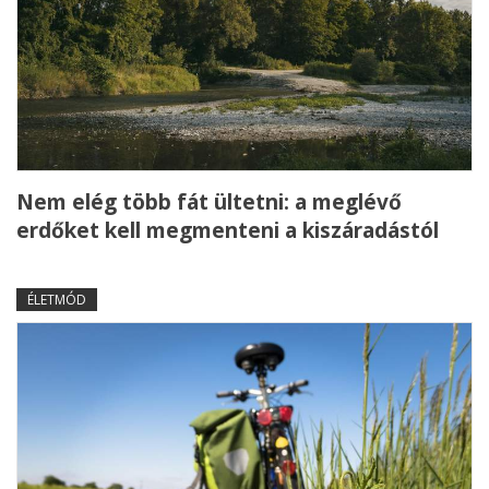
Nem elég több fát ültetni: a meglévő
erdőket kell megmenteni a kiszáradástól
ÉLETMÓD