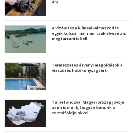
ára
A vízépítés a klímaalkalmazkodás
egyik kulcsa: már nem csak elvezetni,
megtartani is kell
Természetes ásványi megoldások a
vízszűrés hatékonyságáért
Túlbetonozva: Magyarország jövője
azon is múlik, hogyan bánunk a
termőföldjeinkkel