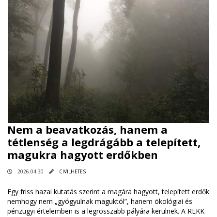
Nem a beavatkozás, hanem a
tétlenség a legdrágább a telepített,
magukra hagyott erdőkben
2026.04.30
CIVILHETES
Egy friss hazai kutatás szerint a magára hagyott, telepített erdők
nemhogy nem „gyógyulnak maguktól”, hanem ökológiai és
pénzügyi értelemben is a legrosszabb pályára kerülnek. A REKK