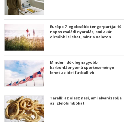
Európa 7 legolcsóbb tengerpartja: 10
napos családi nyaralás, ami akár
olcsóbb is lehet, mint a Balaton
Minden idők legnagyobb
karbonlábnyomú sporteseménye
lehet az idei futball-vb
Taralli: az olasz nasi, ami elvarázsolja
az ízlelőbimbókat