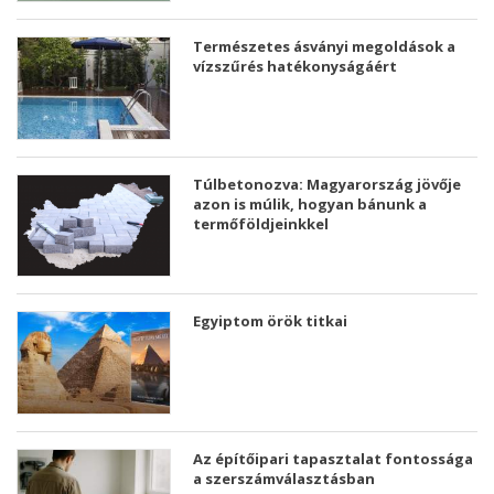
Természetes ásványi megoldások a
vízszűrés hatékonyságáért
Túlbetonozva: Magyarország jövője
azon is múlik, hogyan bánunk a
termőföldjeinkkel
Egyiptom örök titkai
Az építőipari tapasztalat fontossága
a szerszámválasztásban