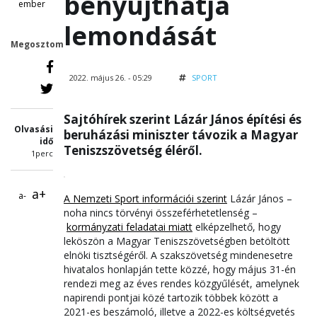
benyújthatja
ember
lemondását
Megosztom
2022. május 26. - 05:29
SPORT
Sajtóhírek szerint Lázár János építési és
Olvasási
beruházási miniszter távozik a Magyar
idő
Teniszszövetség éléről.
1perc
a+
a-
A Nemzeti Sport információi szerint
Lázár János –
noha nincs törvényi összeférhetetlenség –
kormányzati feladatai miatt
elképzelhető, hogy
leköszön a Magyar Teniszszövetségben betöltött
elnöki tisztségéről. A szakszövetség mindenesetre
hivatalos honlapján tette közzé, hogy május 31-én
rendezi meg az éves rendes közgyűlését, amelynek
napirendi pontjai közé tartozik többek között a
2021-es beszámoló, illetve a 2022-es költségvetés