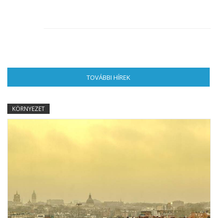
TOVÁBBI HÍREK
(AKTÍV FÜL)
KÖRNYEZET