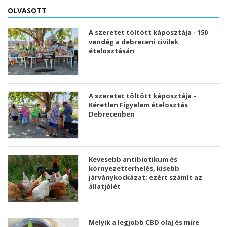
OLVASOTT
A szeretet töltött káposztája - 150
vendég a debreceni civilek
ételosztásán
A szeretet töltött káposztája –
Kéretlen Figyelem ételosztás
Debrecenben
Kevesebb antibiotikum és
környezetterhelés, kisebb
járványkockázat: ezért számít az
állatjólét
Melyik a legjobb CBD olaj és mire