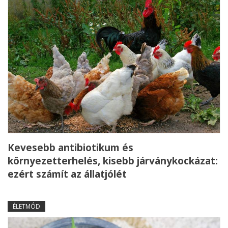
Kevesebb antibiotikum és
környezetterhelés, kisebb járványkockázat:
ezért számít az állatjólét
ÉLETMÓD