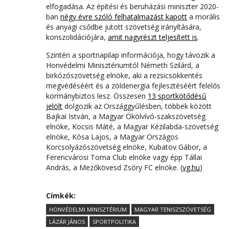
elfogadása. Az építési és beruházási miniszter 2020-
ban
négy évre szóló felhatalmazást kapott
a morális
és anyagi csődbe jutott szövetség irányítására,
konszolidációjára,
amit nagyrészt teljesített is
.
Szintén a sportnapilap információja, hogy távozik a
Honvédelmi Minisztériumtól Németh Szilárd, a
birkózószövetség elnöke, aki a rezsicsökkentés
megvédéséért és a zöldenergia fejlesztéséért felelős
kormánybiztos lesz. Összesen
13 sportkötődésű
jelölt
dolgozik az Országgyűlésben, többek között
Bajkai István, a Magyar Ökölvívó-szakszövetség
elnöke, Kocsis Máté, a Magyar Kézilabda-szövetség
elnöke, Kósa Lajos, a Magyar Országos
Korcsolyázószövetség elnöke, Kubatov Gábor, a
Ferencvárosi Torna Club elnöke vagy épp Tállai
András, a Mezőkövesd Zsóry FC elnöke. (
vg.hu
)
Címkék:
HONVÉDELMI MINISZTÉRIUM
MAGYAR TENISZSZÖVETSÉG
LÁZÁR JÁNOS
SPORTPOLITIKA