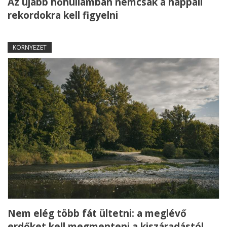
Az újabb hőhullámban nemcsak a nappali
rekordokra kell figyelni
KÖRNYEZET
Nem elég több fát ültetni: a meglévő
erdőket kell megmenteni a kiszáradástól