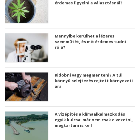
érdemes figyelni a választásnál?
Mennyibe kerülhet a lézeres
szemműtét, és mit érdemes tudni
róla?
Kidobni vagy megmenteni? A túl
könnyű selejtezés rejtett környezeti
ára
A vízépítés a klímaalkalmazkodás
egyik kulcsa: már nem csak elvezetni,
megtartani is kell