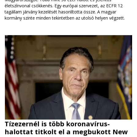
életszínvonal csökkenés. Egy európai szervezet, az ECFR 12
tagállam járvány kezelését hasonlította össze. A magyar
kormány szinte minden tekintetben az utolsó helyen végzett.
Tízezernél is több koronavírus-
halottat titkolt el a megbukott New