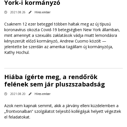
York-i kormányzó
2021.08.26
Híres ember
Csaknem 12 ezer beteggel többen haltak meg az új típusú
koronavírus okozta Covid-19 betegségben New York államban,
mint amennyit a szexuális zaklatások vádja miatt lemondásra
kényszerült előző kormányzó, Andrew Cuomo közölt —
jelentette be szerdán az amerikai tagállam új kormányzója,
Kathy Hochul.
Hiába ígérte meg, a rendőrök
felének sem jár pluszszabadság
2021.08.20
Híres ember
Azok nem kapnak semmit, akik a járvány elleni küzdelemben a
„frontvonalban” szolgálatot teljesítő kollégájuk helyett végeztek
el feladatokat.