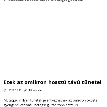
Ezek az omikron hosszú távú tünetei
2022.02.13
Híres ember
Mutatjuk, milyen tünetek jelentkezhetnek az omikron okozta,
gyengébb lefolyású betegség után több héttel is.