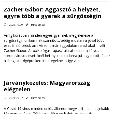
Zacher Gábor: Aggasztó a helyzet,
egyre több a gyerek a sürgősségin
2021.10.29
Híres ember
Amíg korábban minden egyes gyermek megjelenése a
sürgősségin unikumnak számított, addig mostanra jóval több
eset is előfordul, ami viszont már aggodalomra ad okot – véli
Zacher Gábor. A toxikológus tapasztalatai szerint a súlyos
koronavírusos eseteknél hét-nyolc oltatlanra jut egy oltott, és ez
a lélegeztetőgépre került betegeknél is így van.
Járványkezelés: Magyarország
elégtelen
2021.09.02
Híres ember
A Covid 19 vírus minden uniós államot megviselt, de a leginkább
Magyarországot. Több mint 30 ezer halott és jelentős