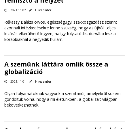
2021.11.02
Híres ember
Rékassy Balázs orvos, egészségügyi szakközgazdász szerint
azonnali intézkedésekre lenne szükség, hogy az újbóli teljes
lezárás elkerülhető legyen, ha így folytatódik, durvább lesz a
korábbiaknál a negyedik hullám.
A szemünk láttára omlik össze a
globalizáció
2021.11.01
Híres ember
Olyan folyamatoknak vagyunk a szemtanúi, amelyekről sosem
gondoltuk volna, hogy a mi életünkben, a globalizált világban
bekövetkezhetnek.