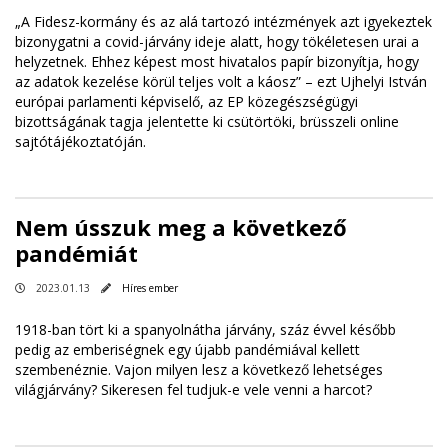
„A Fidesz-kormány és az alá tartozó intézmények azt igyekeztek
bizonygatni a covid-járvány ideje alatt, hogy tökéletesen urai a
helyzetnek. Ehhez képest most hivatalos papír bizonyítja, hogy
az adatok kezelése körül teljes volt a káosz” – ezt Ujhelyi István
európai parlamenti képviselő, az EP közegészségügyi
bizottságának tagja jelentette ki csütörtöki, brüsszeli online
sajtótájékoztatóján.
Nem ússzuk meg a következő
pandémiát
2023.01.13
Híres ember
1918-ban tört ki a spanyolnátha járvány, száz évvel később
pedig az emberiségnek egy újabb pandémiával kellett
szembenéznie. Vajon milyen lesz a következő lehetséges
világjárvány? Sikeresen fel tudjuk-e vele venni a harcot?