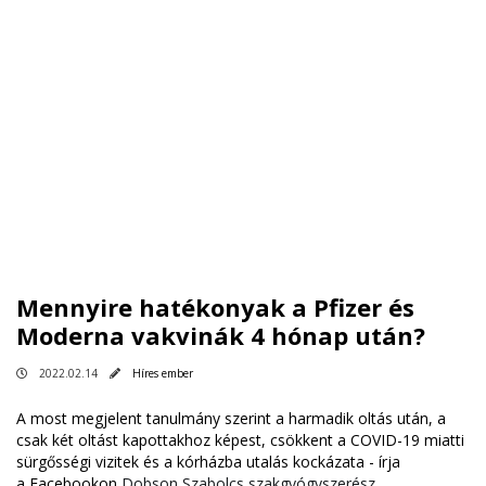
Mennyire hatékonyak a Pfizer és
Moderna vakvinák 4 hónap után?
2022.02.14
Híres ember
A most megjelent tanulmány szerint a harmadik oltás után, a
csak két oltást kapottakhoz képest, csökkent a COVID-19 miatti
sürgősségi vizitek és a kórházba utalás kockázata - írja
a
Facebookon
Dobson Szabolcs szakgyógyszerész.