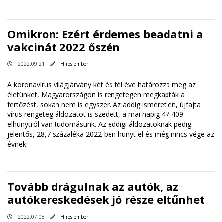
Omikron: Ezért érdemes beadatni a
vakcinát 2022 őszén
2022.09.21
Híres ember
A koronavírus világjárvány két és fél éve határozza meg az
életünket, Magyarországon is rengetegen megkapták a
fertőzést, sokan nem is egyszer. Az addig ismeretlen, újfajta
vírus rengeteg áldozatot is szedett, a mai napig 47 409
elhunytról van tudomásunk. Az eddigi áldozatoknak pedig
jelentős, 28,7 százaléka 2022-ben hunyt el és még nincs vége az
évnek.
Tovább drágulnak az autók, az
autókereskedések jó része eltűnhet
2022.07.08
Híres ember