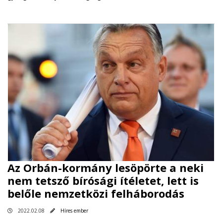
Az Orbán-kormány lesöpörte a neki
nem tetsző bírósági ítéletet, lett is
belőle nemzetközi felháborodás
2022.02.08
Híres ember