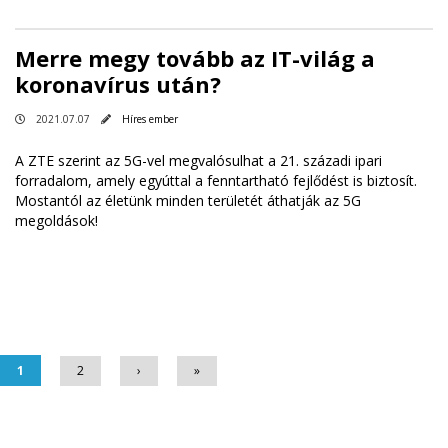
Merre megy tovább az IT-világ a
koronavírus után?
2021.07.07
Híres ember
A ZTE szerint az 5G-vel megvalósulhat a 21. századi ipari
forradalom, amely egyúttal a fenntartható fejlődést is biztosít.
Mostantól az életünk minden területét áthatják az 5G
megoldások!
Oldalak
1
2
›
»