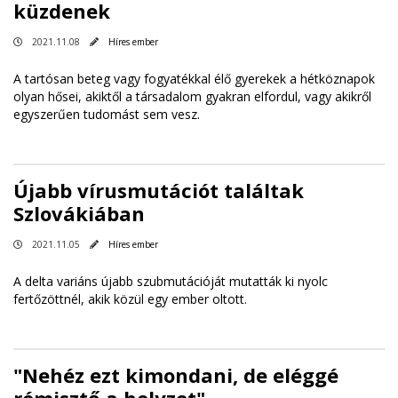
küzdenek
2021.11.08
Híres ember
A tartósan beteg vagy fogyatékkal élő gyerekek a hétköznapok
olyan hősei, akiktől a társadalom gyakran elfordul, vagy akikről
egyszerűen tudomást sem vesz.
Újabb vírusmutációt találtak
Szlovákiában
2021.11.05
Híres ember
A delta variáns újabb szubmutációját mutatták ki nyolc
fertőzöttnél, akik közül egy ember oltott.
"Nehéz ezt kimondani, de eléggé
rémisztő a helyzet"