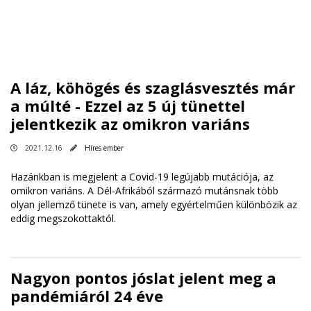
A láz, köhögés és szaglásvesztés már
a múlté - Ezzel az 5 új tünettel
jelentkezik az omikron variáns
2021.12.16
Híres ember
Hazánkban is megjelent a Covid-19 legújabb mutációja, az
omikron variáns. A Dél-Afrikából származó mutánsnak több
olyan jellemző tünete is van, amely egyértelműen különbözik az
eddig megszokottaktól.
Nagyon pontos jóslat jelent meg a
pandémiáról 24 éve