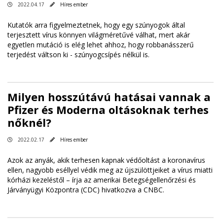
2022.04.17
Híres ember
Kutatók arra figyelmeztetnek, hogy egy szúnyogok által
terjesztett vírus könnyen világméretűvé válhat, mert akár
egyetlen mutáció is elég lehet ahhoz, hogy robbanásszerű
terjedést váltson ki - szúnyogcsípés nélkül is.
Milyen hosszútávú hatásai vannak a
Pfizer és Moderna oltásoknak terhes
nőknél?
2022.02.17
Híres ember
Azok az anyák, akik terhesen kapnak védőoltást a koronavírus
ellen, nagyobb eséllyel védik meg az újszülöttjeiket a vírus miatti
kórházi kezeléstől – írja az amerikai Betegségellenőrzési és
Járványügyi Központra (CDC) hivatkozva a CNBC.