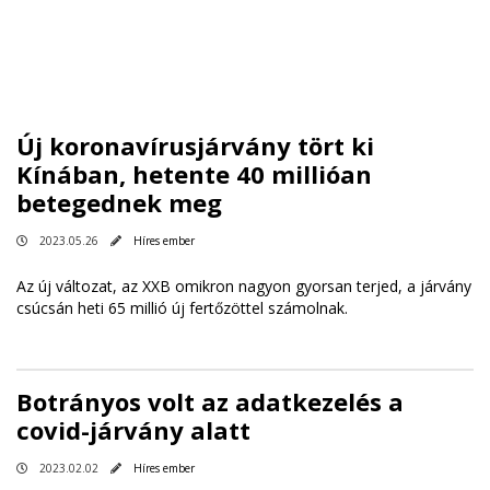
Új koronavírusjárvány tört ki
Kínában, hetente 40 millióan
betegednek meg
2023.05.26
Híres ember
Az új változat, az XXB omikron nagyon gyorsan terjed, a járvány
csúcsán heti 65 millió új fertőzöttel számolnak.
Botrányos volt az adatkezelés a
covid-járvány alatt
2023.02.02
Híres ember