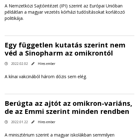
A Nemzetközi Sajtóintézet (IPI) szerint az Európai Unióban
példátlan a magyar vezetés kórházi tudósításokat korlátozó
politikája.
Egy független kutatás szerint nem
véd a Sinopharm az omikrontól
2022.02.02
Híres ember
A kínai vakcinából három dózis sem elég.
Berúgta az ajtót az omikron-variáns,
de az Emmi szerint minden rendben
2022.01.22
Híres ember
A minisztérium szerint a magyar iskolákban semmilyen