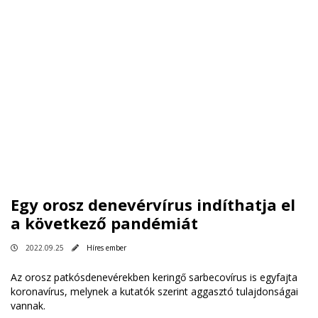
Egy orosz denevérvírus indíthatja el
a következő pandémiát
2022.09.25
Híres ember
Az orosz patkósdenevérekben keringő sarbecovírus is egyfajta
koronavírus, melynek a kutatók szerint aggasztó tulajdonságai
vannak.