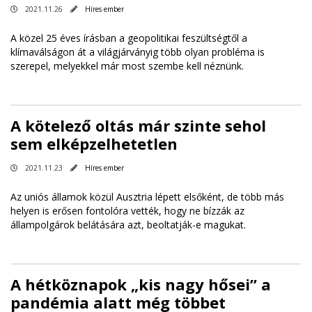
2021.11.26
Híres ember
A közel 25 éves írásban a geopolitikai feszültségtől a
klímaválságon át a világjárványig több olyan probléma is
szerepel, melyekkel már most szembe kell néznünk.
A kötelező oltás már szinte sehol
sem elképzelhetetlen
2021.11.23
Híres ember
Az uniós államok közül Ausztria lépett elsőként, de több más
helyen is erősen fontolóra vették, hogy ne bízzák az
állampolgárok belátására azt, beoltatják-e magukat.
A hétköznapok „kis nagy hősei” a
pandémia alatt még többet