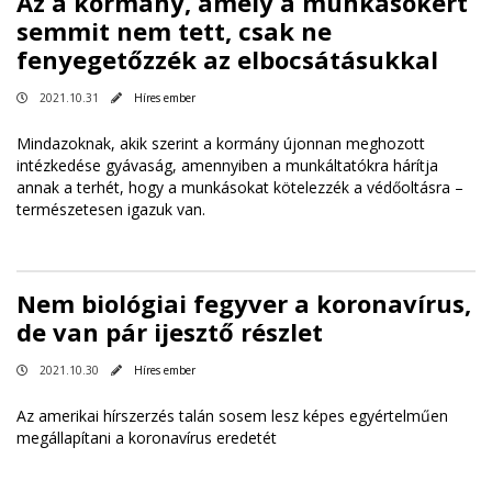
Az a kormány, amely a munkásokért
semmit nem tett, csak ne
fenyegetőzzék az elbocsátásukkal
2021.10.31
Híres ember
Mindazoknak, akik szerint a kormány újonnan meghozott
intézkedése gyávaság, amennyiben a munkáltatókra hárítja
annak a terhét, hogy a munkásokat kötelezzék a védőoltásra –
természetesen igazuk van.
Nem biológiai fegyver a koronavírus,
de van pár ijesztő részlet
2021.10.30
Híres ember
Az amerikai hírszerzés talán sosem lesz képes egyértelműen
megállapítani a koronavírus eredetét