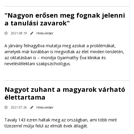
"Nagyon erősen meg fognak jelenni
a tanulási zavarok"
2021.08.19
Híres ember
A járvány felnagyítva mutatja meg azokat a problémákat,
amelyek már korábban is megvoltak az élet minden területén,
az oktatásban is – mondja Gyarmathy Éva klinikai és
neveléslélektani szakpszichológus.
Nagyot zuhant a magyarok várható
élettartama
2021.07.26
Híres ember
Tavaly 143 ezren haltak meg az országban, ami több mint
tízezerrel múlja felül az elmúlt évek átlagát.