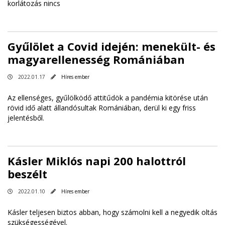
korlátozás nincs
Gyűlölet a Covid idején: menekült- és
magyarellenesség Romániában
2022.01.17
Híres ember
Az ellenséges, gyűlölködő attitűdök a pandémia kitörése után
rövid idő alatt állandósultak Romániában, derül ki egy friss
jelentésből.
Kásler Miklós napi 200 halottról
beszélt
2022.01.10
Híres ember
Kásler teljesen biztos abban, hogy számolni kell a negyedik oltás
szükségességével.