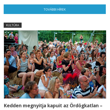
TOVÁBBI HÍREK
(AKTÍV FÜL)
KULTÚRA
Kedden megnyitja kapuit az Ördögkatlan –