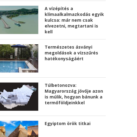
A vízépítés a
klímaalkalmazkodás egyik
kulcsa: már nem csak
elvezetni, megtartani is
kell
Természetes ásványi
megoldások a vízszűrés
hatékonyságáért
Túlbetonozva:
Magyarország jövője azon
is múlik, hogyan bánunk a
termőföldjeinkkel
Egyiptom örök titkai