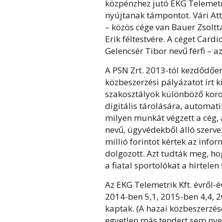
közpénzhez jutó EKG Telemetri
nyújtanak támpontot. Vári Att
– közös cége van Bauer Zsoltt
Erik féltestvére. A céget Car
Gelencsér Tibor nevű férfi – a
A PSN Zrt. 2013-tól kezdődően
közbeszerzési pályázatot írt k
szakosztályok különböző koros
digitális tárolására, automati
milyen munkát végzett a cég,
nevű, ügyvédekből álló szerve
millió forintot kértek az inf
dolgozott. Azt tudták meg, ho
a fiatal sportolókat a hirtelen 
Az EKG Telemetrik Kft. évről-é
2014-ben 5,1, 2015-ben 4,4, 
kaptak. (A hazai közbeszerzés
egyetlen más tendert sem nyer