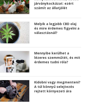
járványkockázat: ezért
számít az állatjólét
Melyik a legjobb CBD olaj
és mire érdemes figyelni a
választásnál?
Mennyibe kerülhet a
lézeres szemműtét, és mit
érdemes tudni róla?
Kidobni vagy megmenteni?
A túl könnyű selejtezés
rejtett környezeti ára