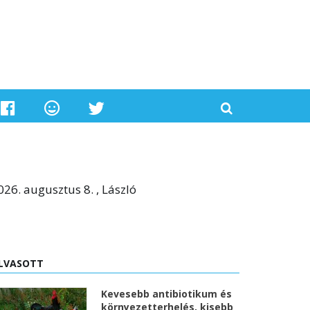
026. augusztus 8. , László
LVASOTT
Kevesebb antibiotikum és
környezetterhelés, kisebb