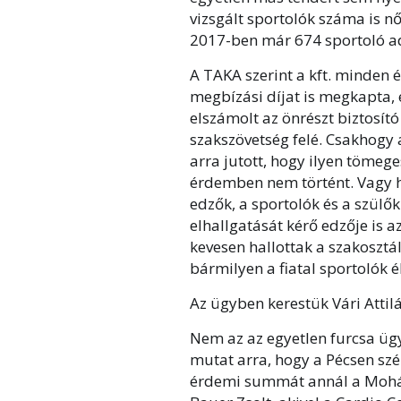
vizsgált sportolók száma is n
2017-ben már 674 sportoló ad
A TAKA szerint a kft. minden é
megbízási díjat is megkapta,
elszámolt az önrészt biztosít
szakszövetség felé. Csakhogy 
arra jutott, hogy ilyen tömeg
érdemben nem történt. Vagy h
edzők, a sportolók és a szülő
elhallgatását kérő edzője is a
kevesen hallottak a szakosztá
bármilyen a fiatal sportolók é
Az ügyben kerestük Vári Attilá
Nem az az egyetlen furcsa ügy
mutat arra, hogy a Pécsen szé
érdemi summát annál a Mohács