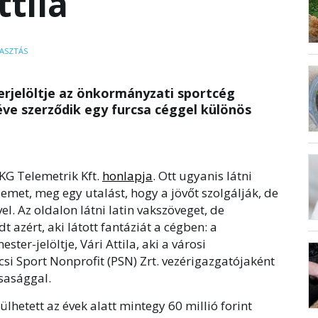
ttila
ASZTÁS
erjelöltje az önkormányzati sportcég
ve szerződik egy furcsa céggel különös
KG Telemetrik Kft.
honlapja
. Ott ugyanis látni
emet, meg egy utalást, hogy a jövőt szolgálják, de
l. Az oldalon látni latin vakszöveget, de
t azért, aki látott fantáziát a cégben: a
er-jelöltje, Vári Attila, aki a városi
si Sport Nonprofit (PSN) Zrt. vezérigazgatójaként
rsasággal.
lhetett az évek alatt mintegy 60 millió forint