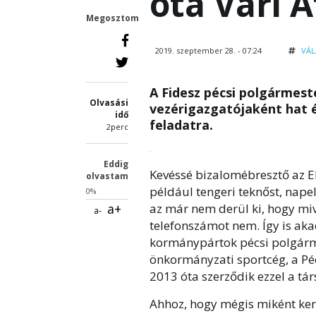
óta Vári A
Megosztom
2019. szeptember 28. - 07:24
VÁL
A Fidesz pécsi polgármest
Olvasási
vezérigazgatójaként hat é
idő
feladatra.
2perc
Eddig
Kevéssé bizalomébresztő az E
olvastam
például tengeri teknőst, napel
0%
a+
az már nem derül ki, hogy mive
a-
telefonszámot nem. Így is akad
kormánypártok pécsi polgármest
önkormányzati sportcég, a Péc
2013 óta szerződik ezzel a tá
Ahhoz, hogy mégis miként kerü