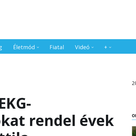
g
Életmód
Fiatal
Videó
+
2
 EKG-
okat rendel évek
O