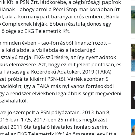
k Kft. a PSN Zrt. látókörébe, a cégbírósági papírok
ilának – ahogy arról a Pécsi Stop már korábban írt
al, aki a kormánypárt baranyai erős embere, Bánki
dio Complexnek hívják. Ebben résztulajdonos egy
z ő cége az EKG Telemetrik Kft.
 minden évben – tao-forrásból finanszírozott –
i a kézilabda, a vízilabda és a labdarúgó
ztályú tagjai EKG-szűrésére, az így nyert adatok
kus elemzésére. Azt, hogy ez mit jelent pontosan, és
 a Társaság a Közérdekű Adatokért 2019 (TAKA)
zet próbálta kikérni PSN-től. Váriék azonban 5
ormációkért, így a TAKA más nyilvános forrásokból
gy a rendszer elviekben legalábbis segít megvédeni
szívhaláltól.
vre jó szerepelt a PSN pályázatain. 2013-ban 8,
2016-ban 17,5, 2017-ben 25 milliós megbízást
eket 2011 óta taglaló hivatalos honlap szerint
t el az EKG Telemetrik Kft.) Az összeggel együtt a