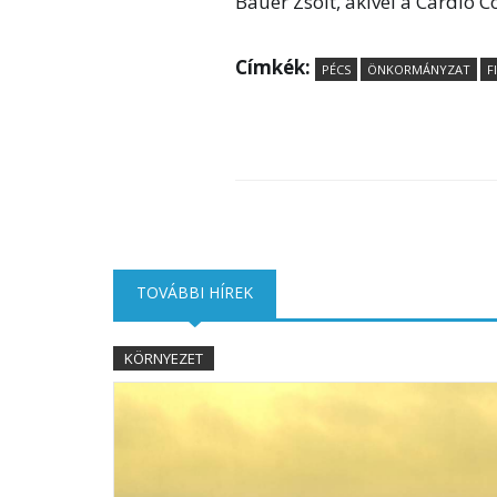
Bauer Zsolt, akivel a Cardio 
Címkék:
PÉCS
ÖNKORMÁNYZAT
F
TOVÁBBI HÍREK
(AKTÍV FÜL)
KÖRNYEZET