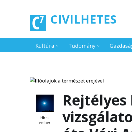
Ugrás a tartalomra
CIVILHETES
Kultúra
Tudomány
Gazdasá
Rejtélyes
vizsgálat
Híres
ember