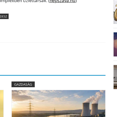
Complexben üzlettársak. (
nepszava.hu
)
IDESZ
GAZDASÁG