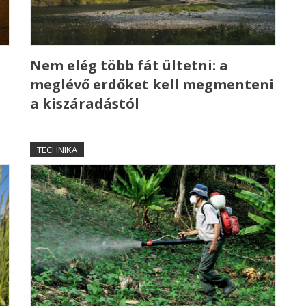
a
Nem elég több fát ültetni: a
meglévő erdőket kell megmenteni
a kiszáradástól
TECHNIKA