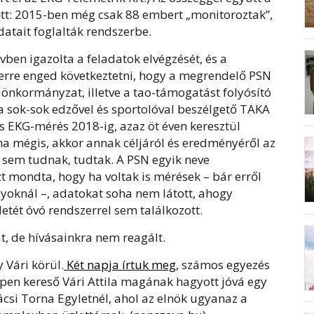
őtt: 2015-ben még csak 88 embert „monitoroztak”,
atait foglalták rendszerbe.
vben igazolta a feladatok elvégzését, és a
 erre enged következtetni, hogy a megrendelő PSN
ó önkormányzat, illetve a tao-támogatást folyósító
a sok-sok edzővel és sportolóval beszélgető TAKA
es EKG-mérés 2018-ig, azaz öt éven keresztül
a mégis, akkor annak céljáról és eredményéről az
k sem tudnak, tudtak. A PSN egyik neve
zt mondta, hogy ha voltak is mérések – bár erről
lyoknál –, adatokat soha nem látott, ahogy
letét óvó rendszerrel sem találkozott.
t, de hívásainkra nem reagált.
 Vári körül.
Két napja írtuk meg
, számos egyezés
pen kereső Vári Attila magának hagyott jóvá egy
i Torna Egyletnél, ahol az elnök ugyanaz a