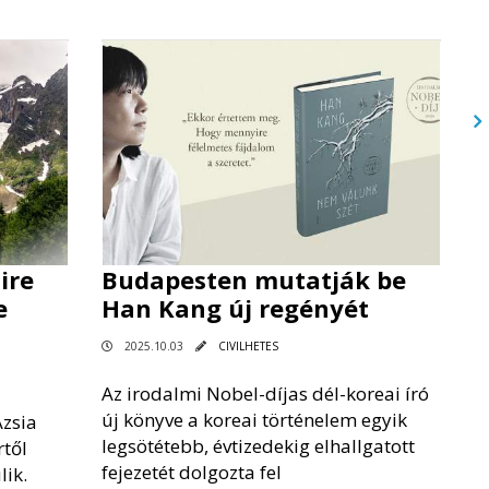
ire
Budapesten mutatják be
e
Han Kang új regényét
2025.10.03
CIVILHETES
Az irodalmi Nobel-díjas dél-koreai író
új könyve a koreai történelem egyik
Ázsia
legsötétebb, évtizedekig elhallgatott
rtől
fejezetét dolgozta fel
lik.