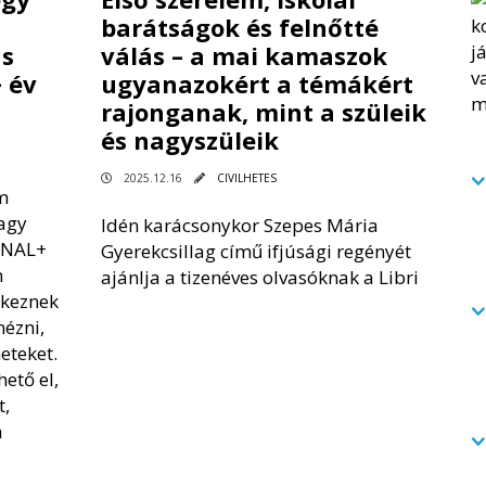
barátságok és felnőtté
us
válás – a mai kamaszok
 év
ugyanazokért a témákért
rajonganak, mint a szüleik
és nagyszüleik
2025.12.16
CIVILHETES
m
nagy
Idén karácsonykor Szepes Mária
CANAL+
Gyerekcsillag című ifjúsági regényét
n
ajánlja a tizenéves olvasóknak a Libri
rkeznek
ézni,
eteket.
ető el,
t,
a