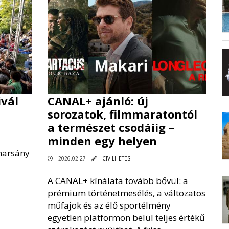
ivál
CANAL+ ajánló: új
sorozatok, filmmaratontól
a természet csodáiig –
minden egy helyen
harsány
2026.02.27
CIVILHETES
A CANAL+ kínálata tovább bővül: a
prémium történetmesélés, a változatos
műfajok és az élő sportélmény
egyetlen platformon belül teljes értékű