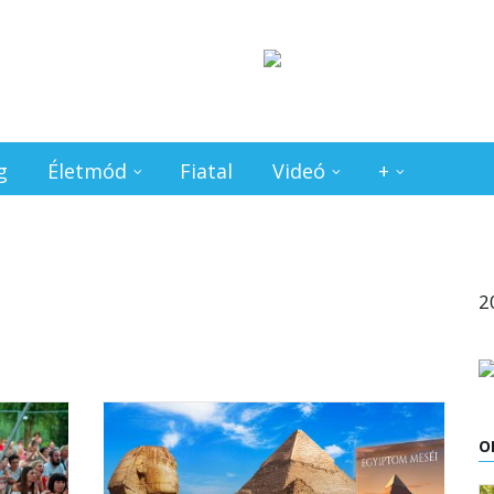
g
Életmód
Fiatal
Videó
+
2
O