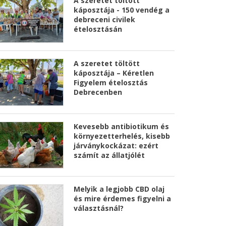
A szeretet töltött
káposztája - 150 vendég a
debreceni civilek
ételosztásán
A szeretet töltött
káposztája – Kéretlen
Figyelem ételosztás
Debrecenben
Kevesebb antibiotikum és
környezetterhelés, kisebb
járványkockázat: ezért
számít az állatjólét
Melyik a legjobb CBD olaj
és mire érdemes figyelni a
választásnál?