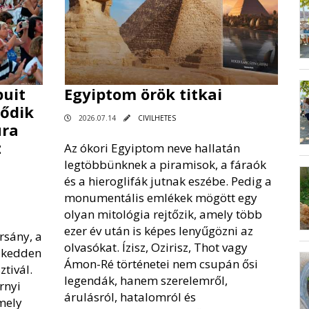
uit
Egyiptom örök titkai
dődik
2026.07.14
CIVILHETES
úra
z
Az ókori Egyiptom neve hallatán
legtöbbünknek a piramisok, a fáraók
és a hieroglifák jutnak eszébe. Pedig a
monumentális emlékek mögött egy
olyan mitológia rejtőzik, amely több
ezer év után is képes lenyűgözni az
rsány, a
olvasókat. Ízisz, Ozirisz, Thot vagy
: kedden
Ámon-Ré történetei nem csupán ősi
tivál.
legendák, hanem szerelemről,
rnyi
árulásról, hatalomról és
mely