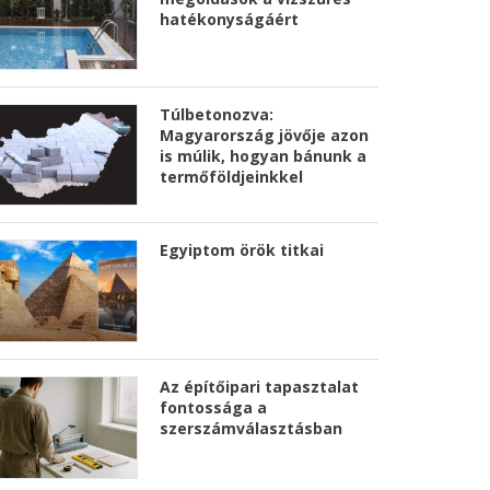
hatékonyságáért
Túlbetonozva:
Magyarország jövője azon
is múlik, hogyan bánunk a
termőföldjeinkkel
Egyiptom örök titkai
Az építőipari tapasztalat
fontossága a
szerszámválasztásban