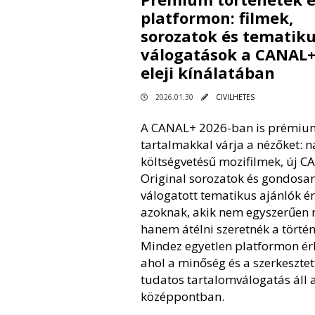
platformon: filmek,
sorozatok és tematik
válogatások a CANAL+
eleji kínálatában
2026.01.30
CIVILHETES
A CANAL+ 2026-ban is prémiu
tartalmakkal várja a nézőket: 
költségvetésű mozifilmek, új 
Original sorozatok és gondosa
válogatott tematikus ajánlók é
azoknak, akik nem egyszerűen n
hanem átélni szeretnék a történ
Mindez egyetlen platformon érh
ahol a minőség és a szerkesztet
tudatos tartalomválogatás áll 
középpontban.