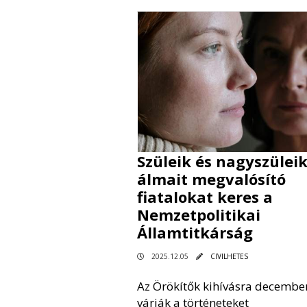
Szüleik és nagyszülei
álmait megvalósító
fiatalokat keres a
Nemzetpolitikai
Államtitkárság
2025.12.05
CIVILHETES
Az Örökítők kihívásra december
várják a történeteket