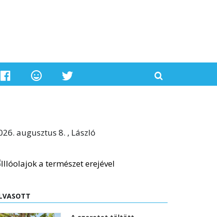
026. augusztus 8. , László
LVASOTT