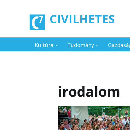
Ugrás a tartalomra
CIVILHETES
Kultúra
Tudomány
Gazdasá
irodalom