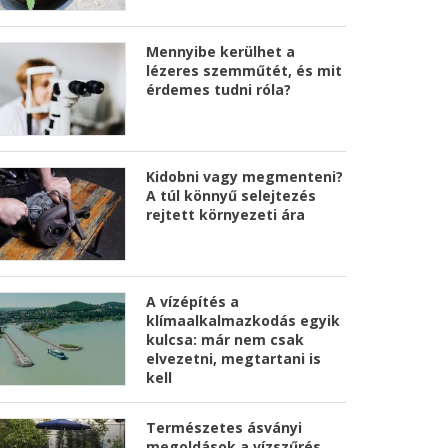
Mennyibe kerülhet a
lézeres szemműtét, és mit
érdemes tudni róla?
Kidobni vagy megmenteni?
A túl könnyű selejtezés
rejtett környezeti ára
A vízépítés a
klímaalkalmazkodás egyik
kulcsa: már nem csak
elvezetni, megtartani is
kell
Természetes ásványi
megoldások a vízszűrés