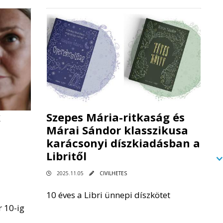
k
Szepes Mária-ritkaság és
Márai Sándor klasszikusa
karácsonyi díszkiadásban a
Libritől
2025.11.05
CIVILHETES
10 éves a Libri ünnepi díszkötet
 10-ig