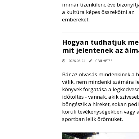
immár tizenkilenc éve bizonyítj
a kultúra képes összekötni az
embereket.
Hogyan tudhatjuk me
mit jelentenek az álm
2026.06.24
CIVILHETES
Bár az olvasás mindenkinek a 
válik, nem mindenki számára le
könyvek forgatása a legkedves
időtöltés - vannak, akik szíves
böngészik a híreket, sokan pedi
körüli tevékenységekben vagy 
sportban lelik örömüket.