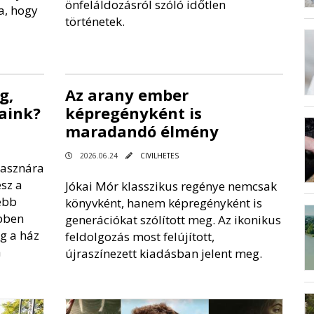
önfeláldozásról szóló időtlen
a, hogy
történetek.
g,
Az arany ember
aink?
képregényként is
maradandó élmény
2026.06.24
CIVILHETES
hasznára
sz a
Jókai Mór klasszikus regénye nemcsak
ebb
könyvként, hanem képregényként is
ebben
generációkat szólított meg. Az ikonikus
g a ház
feldolgozás most felújított,
a
újraszínezett kiadásban jelent meg.