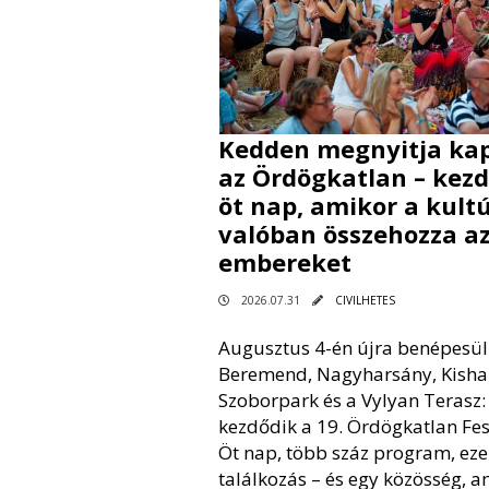
Kedden megnyitja kap
az Ördögkatlan – kez
öt nap, amikor a kult
valóban összehozza a
embereket
2026.07.31
CIVILHETES
Augusztus 4-én újra benépesül
Beremend, Nagyharsány, Kisha
Szoborpark és a Vylyan Terasz
kezdődik a 19. Ördögkatlan Fesz
Öt nap, több száz program, eze
találkozás – és egy közösség, a