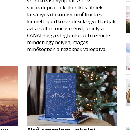
szórakozást nyújthat. A friss
sorozatepizódok, ikonikus filmek,
látványos dokumentumfilmek és
kiemelt sportközvetítések együtt adják
azt az all-in-one élményt, amely a
CANAL+ egyik legfontosabb üzenete:
minden egy helyen, magas
minőségben a nézőknek válogatva.
egy
Első szerelem, iskolai