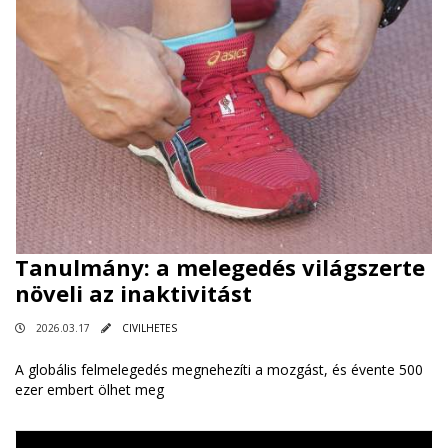
Tanulmány: a melegedés világszerte
növeli az inaktivitást
2026.03.17
CIVILHETES
A globális felmelegedés megnehezíti a mozgást, és évente 500
ezer embert ölhet meg