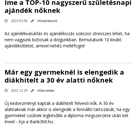
Íme a TOP-10 nagyszerű születésnapi
ajándék nőknek
2023.02.06
Hírszerkesztő
Az ajándékvásárlás és ajándékozás sokszor stresszes lehet, ha
nem vagyunk biztosak a dolgunkban. Bemutatunk 10 kiváló
ajándékötletet, amivel nehéz melléfogni!
Már egy gyermeknél is elengedik a
diákhitelt a 30 év alatti nőknek
2022.12.29
Híres ember
Új kedvezményt kaptak a diákhitelt felvevő nők. A 30 év
alattiaknak már akkor is elengedik a fennálló tartozását, ha egy
gyermeket szülnek legkésőbb a diploma megszerzése után két
évvel - írja a Bank360.hu.