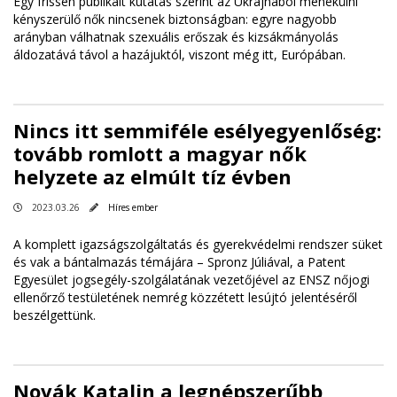
Egy frissen publikált kutatás szerint az Ukrajnából menekülni
kényszerülő nők nincsenek biztonságban: egyre nagyobb
arányban válhatnak szexuális erőszak és kizsákmányolás
áldozatává távol a hazájuktól, viszont még itt, Európában.
Nincs itt semmiféle esélyegyenlőség:
tovább romlott a magyar nők
helyzete az elmúlt tíz évben
2023.03.26
Híres ember
A komplett igazságszolgáltatás és gyerekvédelmi rendszer süket
és vak a bántalmazás témájára – Spronz Júliával, a Patent
Egyesület jogsegély-szolgálatának vezetőjével az ENSZ nőjogi
ellenőrző testületének nemrég közzétett lesújtó jelentéséről
beszélgettünk.
Novák Katalin a legnépszerűbb,