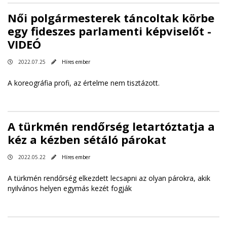
Női polgármesterek táncoltak körbe
egy fideszes parlamenti képviselőt -
VIDEÓ
2022.07.25
Híres ember
A koreográfia profi, az értelme nem tisztázott.
A türkmén rendőrség letartóztatja a
kéz a kézben sétáló párokat
2022.05.22
Híres ember
A türkmén rendőrség elkezdett lecsapni az olyan párokra, akik
nyilvános helyen egymás kezét fogják