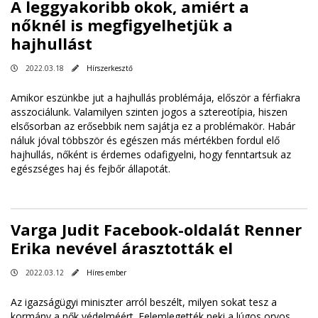
A leggyakoribb okok, amiért a
nőknél is megfigyelhetjük a
hajhullást
2022.03.18
Hírszerkesztő
Amikor eszünkbe jut a hajhullás problémája, először a férfiakra
asszociálunk. Valamilyen szinten jogos a sztereotípia, hiszen
elsősorban az erősebbik nem sajátja ez a problémakör. Habár
náluk jóval többször és egészen más mértékben fordul elő
hajhullás, nőként is érdemes odafigyelni, hogy fenntartsuk az
egészséges haj és fejbőr állapotát.
Varga Judit Facebook-oldalát Renner
Erika nevével árasztották el
2022.03.12
Híres ember
Az igazságügyi miniszter arról beszélt, milyen sokat tesz a
kormány a nők védelméért. Felemlegették neki a lúgos orvos