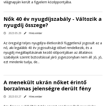
világnapján került a figyelem középpontjába.
Nők 40 év nyugdíjszabály - Változik a
nyugdíj összege?
2023.05.29
Híres ember
Az öregségi teljes nyugdíjra életkorától függetlenül jogosult az a
nő, aki legalább 40 év jogosultsági idővel rendelkezik, és a
nyugdíj megállapításának kezdő időpontjában az általános
szabályok szerint biztosítással járó jogviszonyban nem áll. Jó, jó,
ezt mindenki tudja, de...
A menekült ukrán nőket érintő
borzalmas jelenségre derült fény
2023.03.27
Híres ember