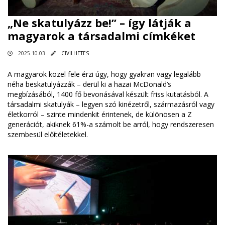
„Ne skatulyázz be!” – így látják a
magyarok a társadalmi címkéket
2025.10.03
CIVILHETES
A magyarok közel fele érzi úgy, hogy gyakran vagy legalább
néha beskatulyázzák – derül ki a hazai McDonald’s
megbízásából, 1400 fő bevonásával készült friss kutatásból. A
társadalmi skatulyák – legyen szó kinézetről, származásról vagy
életkorról – szinte mindenkit érintenek, de különösen a Z
generációt, akiknek 61%-a számolt be arról, hogy rendszeresen
szembesül előítéletekkel.