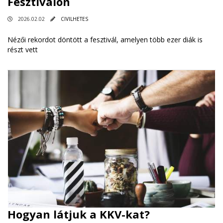
Fesztiválon
2026.02.02
CIVILHETES
Nézői rekordot döntött a fesztivál, amelyen több ezer diák is
részt vett
Hogyan látjuk a KKV-kat?