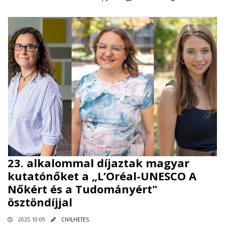
23. alkalommal díjaztak magyar
kutatónőket a „L’Oréal-UNESCO A
Nőkért és a Tudományért"
ösztöndíjjal
2025.10.09
CIVILHETES