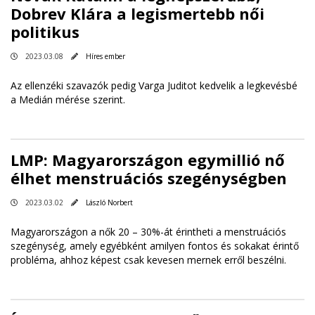
Dobrev Klára a legismertebb női
politikus
2023.03.08
Híres ember
Az ellenzéki szavazók pedig Varga Juditot kedvelik a legkevésbé
a Medián mérése szerint.
LMP: Magyarországon egymillió nő
élhet menstruációs szegénységben
2023.03.02
László Norbert
Magyarországon a nők 20 – 30%-át érintheti a menstruációs
szegénység, amely egyébként amilyen fontos és sokakat érintő
probléma, ahhoz képest csak kevesen mernek erről beszélni.