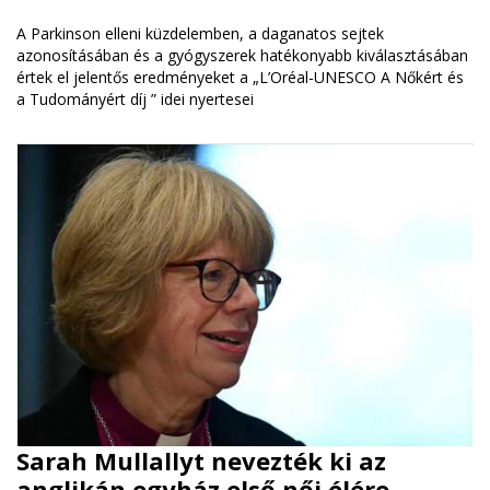
A Parkinson elleni küzdelemben, a daganatos sejtek
azonosításában és a gyógyszerek hatékonyabb kiválasztásában
értek el jelentős eredményeket a „L’Oréal-UNESCO A Nőkért és
a Tudományért díj ” idei nyertesei
Sarah Mullallyt nevezték ki az
anglikán egyház első női élére