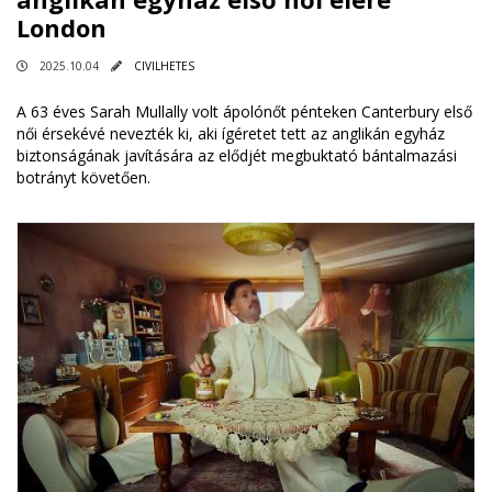
London
2025.10.04
CIVILHETES
A 63 éves Sarah Mullally volt ápolónőt pénteken Canterbury első
női érsekévé nevezték ki, aki ígéretet tett az anglikán egyház
biztonságának javítására az elődjét megbuktató bántalmazási
botrányt követően.