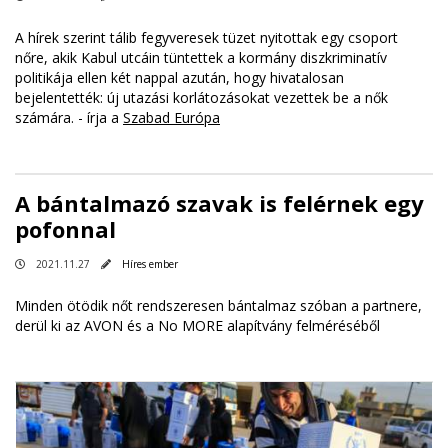
A hírek szerint tálib fegyveresek tüzet nyitottak egy csoport
nőre, akik Kabul utcáin tüntettek a kormány diszkriminatív
politikája ellen két nappal azután, hogy hivatalosan
bejelentették: új utazási korlátozásokat vezettek be a nők
számára. - írja a
Szabad Európa
A bántalmazó szavak is felérnek egy
pofonnal
2021.11.27
Híres ember
Minden ötödik nőt rendszeresen bántalmaz szóban a partnere,
derül ki az AVON és a No MORE alapítvány felméréséből