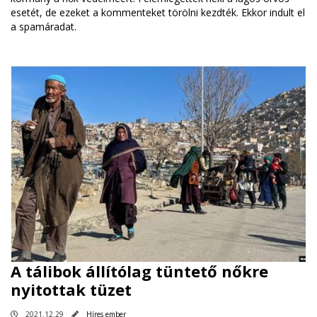
esetét, de ezeket a kommenteket törölni kezdték. Ekkor indult el
a spamáradat.
A tálibok állítólag tüntető nőkre
nyitottak tüzet
2021.12.29
Híres ember