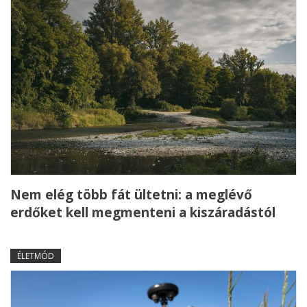
Nem elég több fát ültetni: a meglévő
erdőket kell megmenteni a kiszáradástól
ÉLETMÓD