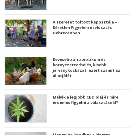
A szeretet töltött káposztája –
Kéretlen Figyelem ételosztás
Debrecenben
Kevesebb antibiotikum és
környezetterhelés, kisebb
járványkockázat: ezért számít az
állatjólét
Melyik a legjobb CBD olaj és mire
érdemes figyelni a választásnál?
Mennyibe kerülhet a lézeres