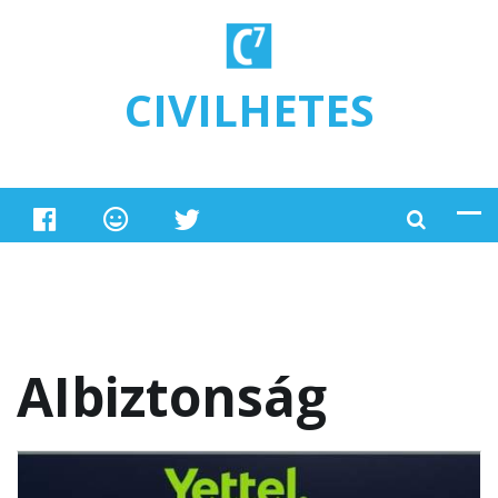
Ugrás a tartalomra
CIVILHETES
AIbiztonság