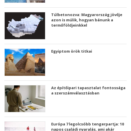
Túlbetonozva: Magyarország jövője
azon is múlik, hogyan bánunk a
termőföldjeinkkel
Egyiptom örök titkai
Az építőipari tapasztalat fontossága
a szerszámválasztásban
Európa 7 legolcsóbb tengerpartja: 10
napos családi nyaralás, ami akár