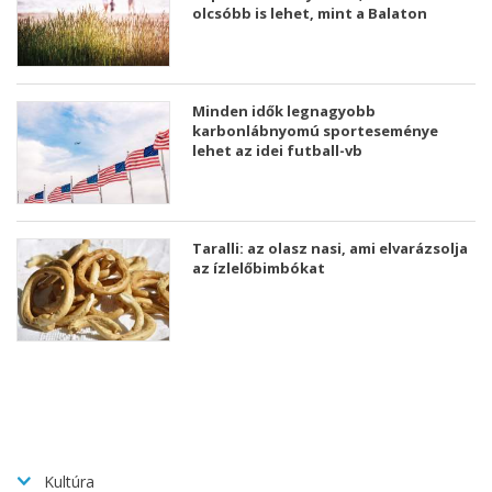
olcsóbb is lehet, mint a Balaton
Minden idők legnagyobb
karbonlábnyomú sporteseménye
lehet az idei futball-vb
Taralli: az olasz nasi, ami elvarázsolja
az ízlelőbimbókat
Kultúra