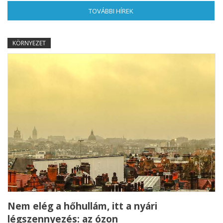
TOVÁBBI HÍREK
(AKTÍV FÜL)
KÖRNYEZET
Nem elég a hőhullám, itt a nyári
légszennyezés: az ózon