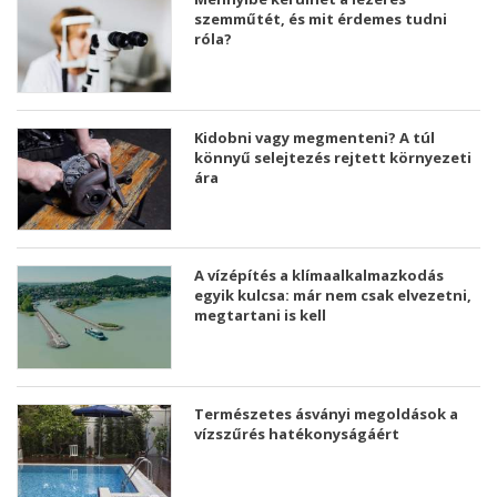
szemműtét, és mit érdemes tudni
róla?
Kidobni vagy megmenteni? A túl
könnyű selejtezés rejtett környezeti
ára
A vízépítés a klímaalkalmazkodás
egyik kulcsa: már nem csak elvezetni,
megtartani is kell
Természetes ásványi megoldások a
vízszűrés hatékonyságáért