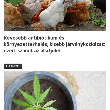
Kevesebb antibiotikum és
környezetterhelés, kisebb járványkockázat:
ezért számít az állatjólét
ÉLETMÓD