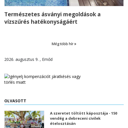
Természetes ásványi megoldások a
vízszűrés hatékonyságáért
Még több hír
2026. augusztus 9. , Emőd
OLVASOTT
A szeretet töltött káposztája - 150
vendég a debreceni civilek
ételosztásán