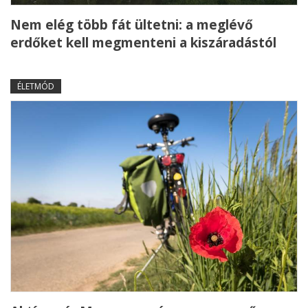
Nem elég több fát ültetni: a meglévő
erdőket kell megmenteni a kiszáradástól
ÉLETMÓD