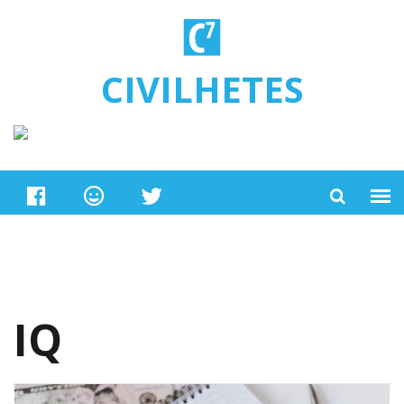
Ugrás a tartalomra
CIVILHETES
IQ