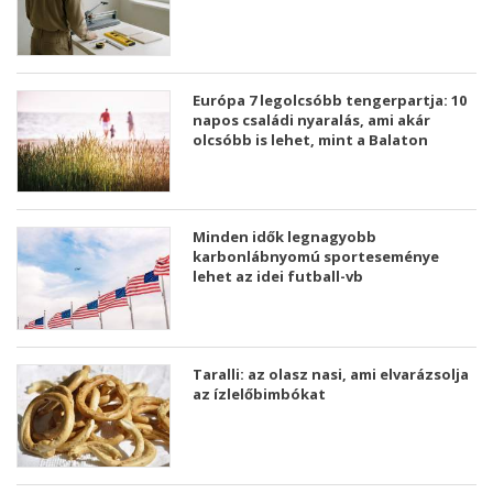
Európa 7 legolcsóbb tengerpartja: 10
napos családi nyaralás, ami akár
olcsóbb is lehet, mint a Balaton
Minden idők legnagyobb
karbonlábnyomú sporteseménye
lehet az idei futball-vb
Taralli: az olasz nasi, ami elvarázsolja
az ízlelőbimbókat