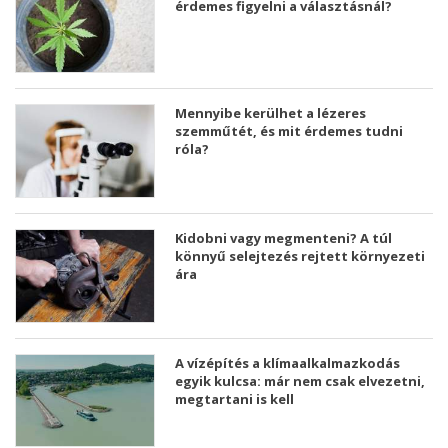
érdemes figyelni a választásnál?
Mennyibe kerülhet a lézeres
szemműtét, és mit érdemes tudni
róla?
Kidobni vagy megmenteni? A túl
könnyű selejtezés rejtett környezeti
ára
A vízépítés a klímaalkalmazkodás
egyik kulcsa: már nem csak elvezetni,
megtartani is kell