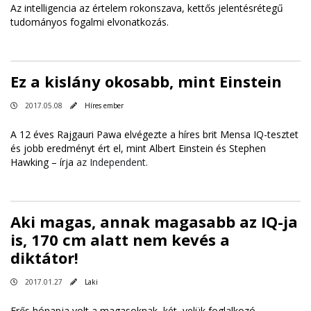
Az intelligencia az értelem rokonszava, kettős jelentésrétegű
tudományos fogalmi elvonatkozás.
Ez a kislány okosabb, mint Einstein
2017.05.08
Híres ember
A 12 éves Rajgauri Pawa elvégezte a híres brit Mensa IQ-tesztet
és jobb eredményt ért el, mint Albert Einstein és Stephen
Hawking –
írja
az Independent.
Aki magas, annak magasabb az IQ-ja
is, 170 cm alatt nem kevés a
diktátor!
2017.01.27
Laki
Erős hónapja volt a magasoknak, két, velük foglalkozó