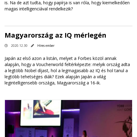
is. Na de azt tudta, hogy papírja is van róla, hogy kiemelkedően
magas intelligenciával rendelkezik?
Magyarország az IQ mérlegén
2020.12.30
Híres ember
Japán az első azon a listán, melyet a Forbes közöl annak
alapján, hogy a Voucherworld feltérképezte: melyik ország adta
a legtöbb Nobel díjast, hol a legmagasabb az IQ és hol tanul a
legtöbb tehetséges diák? Ezek alapján Japán a világ
legintelligensebb országa, Magyarország a 16-ik.