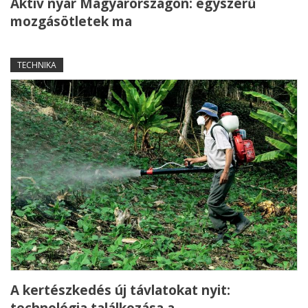
Aktív nyár Magyarországon: egyszerű
mozgásötletek ma
TECHNIKA
A kertészkedés új távlatokat nyit:
technológia találkozása a