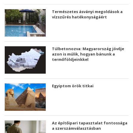
Természetes ásványi megoldások a
vízszűrés hatékonyságáért
Túlbetonozva: Magyarország jövője
azon is múlik, hogyan bánunk a
termőföldjeinkkel
Egyiptom örök titkai
Az építőipari tapasztalat fontossága
a szerszámválasztásban