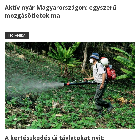
Aktív nyár Magyarországon: egyszerű
mozgásötletek ma
TECHNIKA
A kertészkedés új távlatokat nyit: