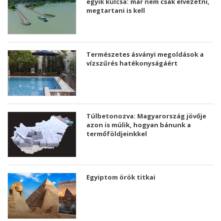
egyik kulcsa: már nem csak elvezetni,
megtartani is kell
Természetes ásványi megoldások a
vízszűrés hatékonyságáért
Túlbetonozva: Magyarország jövője
azon is múlik, hogyan bánunk a
termőföldjeinkkel
Egyiptom örök titkai