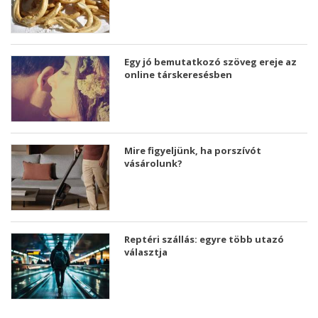
Egy jó bemutatkozó szöveg ereje az
online társkeresésben
Mire figyeljünk, ha porszívót
vásárolunk?
Reptéri szállás: egyre több utazó
választja