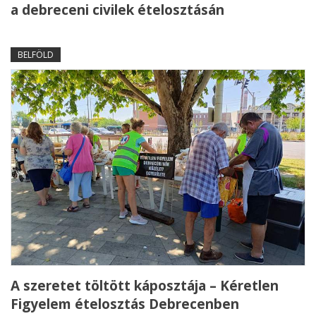
a debreceni civilek ételosztásán
BELFÖLD
A szeretet töltött káposztája – Kéretlen
Figyelem ételosztás Debrecenben