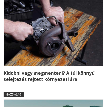
Kidobni vagy megmenteni? A túl könnyű
selejtezés rejtett környezeti ára
GAZDASÁG