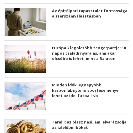
Az építőipari tapasztalat fontossága
a szerszámválasztásban
Európa 7 legolcsóbb tengerpartja: 10
napos családi nyaralás, ami akár
olcsóbb is lehet, mint a Balaton
Minden idők legnagyobb
karbonlábnyomú sporteseménye
lehet az idei futball-vb
Taralli: az olasz nasi, ami elvarázsolja
az ízlelőbimbókat