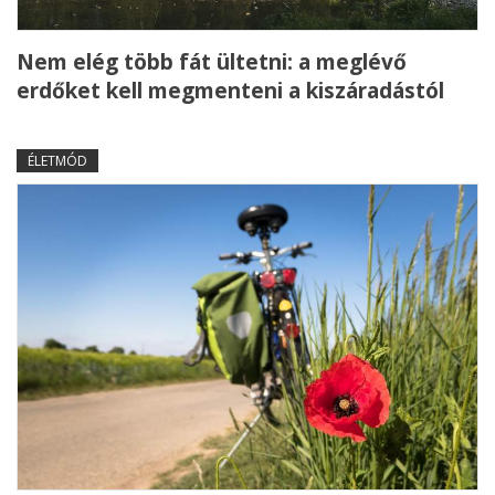
Nem elég több fát ültetni: a meglévő
erdőket kell megmenteni a kiszáradástól
ÉLETMÓD