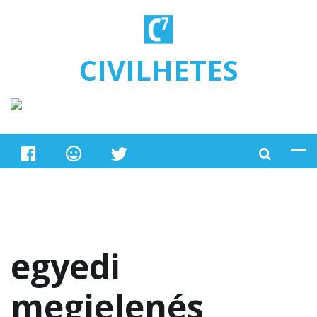
Ugrás a tartalomra
CIVILHETES
egyedi
megjelenés