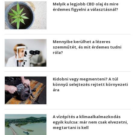
Melyik a legjobb CBD olaj és mire
érdemes figyelni a választásnál?
Mennyibe kerülhet a lézeres
szemműtét, és mit érdemes tudni
róla?
Kidobni vagy megmenteni? A túl
könnyű selejtezés rejtett környezeti
ára
A vízépítés a klímaalkalmazkodás
egyik kulcsa: már nem csak elvezetni,
megtartani is kell