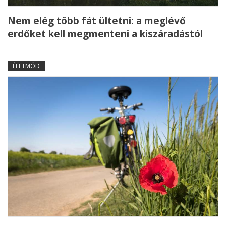
Nem elég több fát ültetni: a meglévő
erdőket kell megmenteni a kiszáradástól
ÉLETMÓD