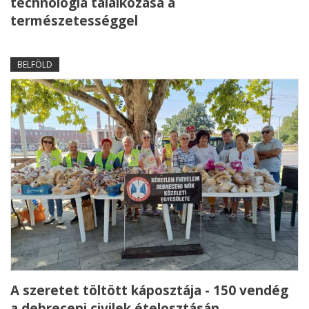
technológia találkozása a
természetességgel
BELFÖLD
A szeretet töltött káposztája - 150 vendég
a debreceni civilek ételosztásán