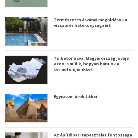
Természetes ásványi megoldások a
vízszűrés hatékonyságáért
Túlbetonozva: Magyarország jövője
azon is múlik, hogyan bánunk a
termőföldjeinkkel
Egyiptom örök titkai
Az építőipari tapasztalat fontossága