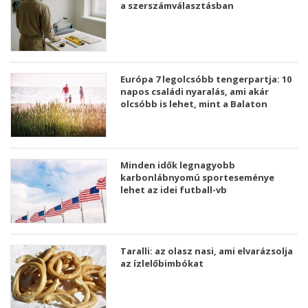
a szerszámválasztásban
Európa 7 legolcsóbb tengerpartja: 10
napos családi nyaralás, ami akár
olcsóbb is lehet, mint a Balaton
Minden idők legnagyobb
karbonlábnyomú sporteseménye
lehet az idei futball-vb
Taralli: az olasz nasi, ami elvarázsolja
az ízlelőbimbókat