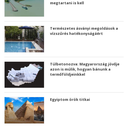
megtartani is kell
Természetes ásványi megoldások a
vízszűrés hatékonyságáért
Túlbetonozva: Magyarország jövője
azon is múlik, hogyan bánunk a
termőföldjeinkkel
Egyiptom örök titkai