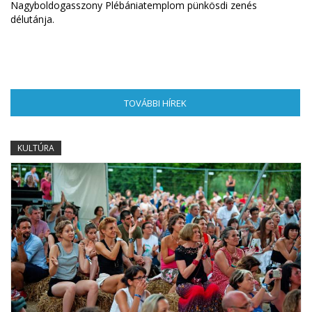
Nagyboldogasszony Plébániatemplom pünkösdi zenés
délutánja.
TOVÁBBI HÍREK
(AKTÍV FÜL)
KULTÚRA