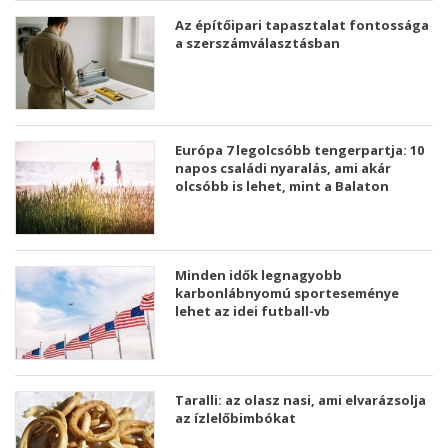
Az építőipari tapasztalat fontossága
a szerszámválasztásban
Európa 7 legolcsóbb tengerpartja: 10
napos családi nyaralás, ami akár
olcsóbb is lehet, mint a Balaton
Minden idők legnagyobb
karbonlábnyomú sporteseménye
lehet az idei futball-vb
Taralli: az olasz nasi, ami elvarázsolja
az ízlelőbimbókat