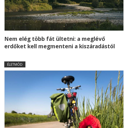
Nem elég több fát ültetni: a meglévő
erdőket kell megmenteni a kiszáradástól
ÉLETMÓD