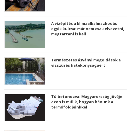
A vízépítés a klímaalkalmazkodás
egyik kulcsa: már nem csak elvezetni,
megtartani is kell
Természetes ásványi megoldások a
vízszűrés hatékonyságáért
Túlbetonozva: Magyarország jövője
azon is múlik, hogyan bánunk a
termőföldjeinkkel