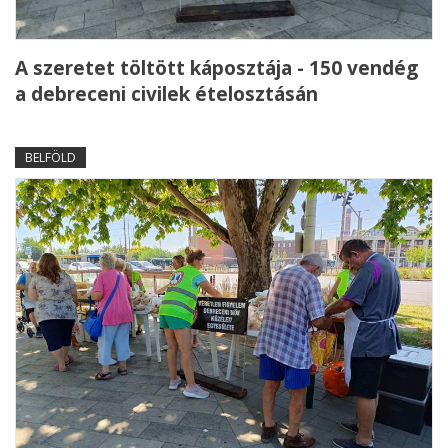
A szeretet töltött káposztája - 150 vendég
a debreceni civilek ételosztásán
BELFÖLD