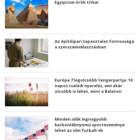
Egyiptom örök titkai
Az építőipari tapasztalat fontossága
a szerszámválasztásban
Európa 7 legolcsóbb tengerpartja: 10
napos családi nyaralás, ami akár
olcsóbb is lehet, mint a Balaton
Minden idők legnagyobb
karbonlábnyomú sporteseménye
lehet az idei futball-vb