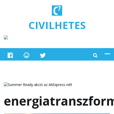
Ugrás a tartalomra
CIVILHETES
energiatranszfor