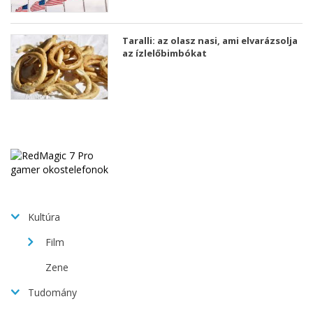
Taralli: az olasz nasi, ami elvarázsolja
az ízlelőbimbókat
Kultúra
Film
Zene
Tudomány