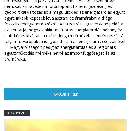
mennyiségét — írja Szilva Attila fizikus. A szerző szerint ez
nemcsak klímavédelmi fordulópont, hanem gazdasági és
geopolitikai változás is: a megújulók és az energiatárolás együtt
egyre inkább képesek leválasztani az áramárakat a drága
fosszilis energiahordozókról. Az ausztráliai Queensland példája
azt mutatja, hogy az akkumulátoros energiatárolás néhány év
alatt képes kiváltani a csúcsidei gázerőművek jelentős részét. A
folyamat Európában is gyorsíthatná az energiaárak csökkenését
— Magyarországon pedig az energiatárolás és a regionális
együttműködés mérsékelhetné az importfüggőséget és az
áramárakat.
TOVÁBBI HÍREK
(AKTÍV FÜL)
KÖRNYEZET