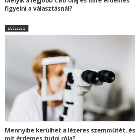
Melyik a legjobb CBD olaj és mire érdemes
figyelni a választásnál?
EGÉSZSÉG
Mennyibe kerülhet a lézeres szemműtét, és
mit érdemes tudni róla?