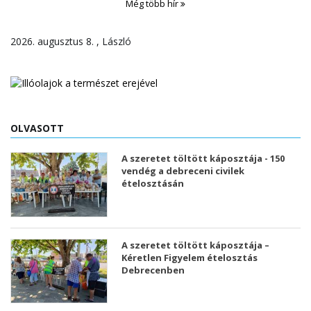
Még több hír
2026. augusztus 8. , László
OLVASOTT
A szeretet töltött káposztája - 150
vendég a debreceni civilek
ételosztásán
A szeretet töltött káposztája –
Kéretlen Figyelem ételosztás
Debrecenben