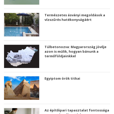
Természetes ásványi megoldások a
vízszűrés hatékonyságáért
Túlbetonozva: Magyarország jövője
azon is múlik, hogyan bánunk a
termőföldjeinkkel
Egyiptom örök titkai
Az építőipari tapasztalat fontossága