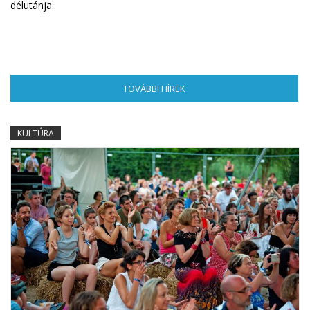
délutánja.
TOVÁBBI HÍREK
(AKTÍV FÜL)
KULTÚRA