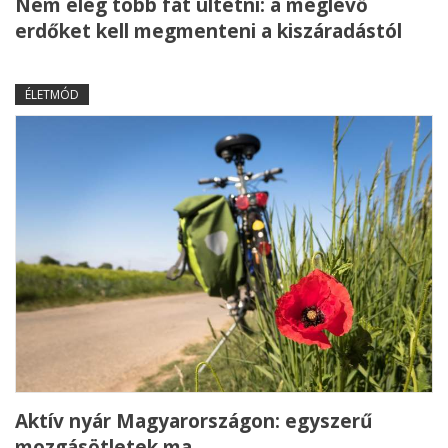
Nem elég több fát ültetni: a meglévő
erdőket kell megmenteni a kiszáradástól
ÉLETMÓD
Aktív nyár Magyarországon: egyszerű
mozgásötletek ma