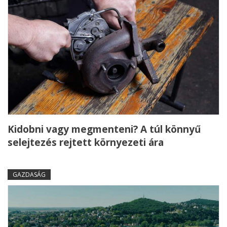
Kidobni vagy megmenteni? A túl könnyű
selejtezés rejtett környezeti ára
GAZDASÁG