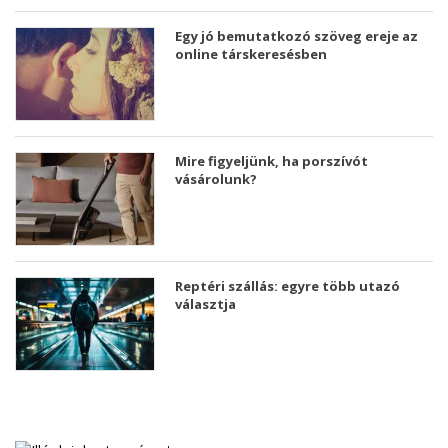
Egy jó bemutatkozó szöveg ereje az
online társkeresésben
Mire figyeljünk, ha porszívót
vásárolunk?
Reptéri szállás: egyre több utazó
választja