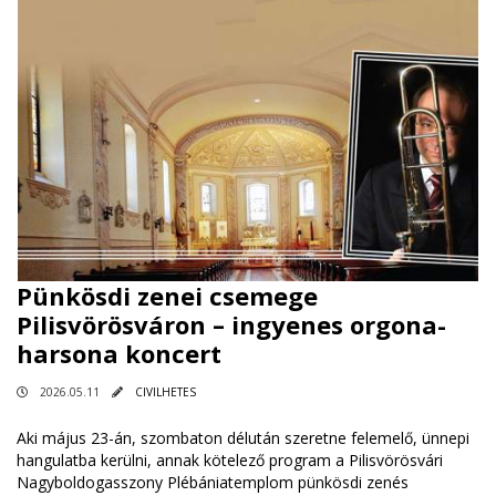
Pünkösdi zenei csemege
Pilisvörösváron – ingyenes orgona-
harsona koncert
2026.05.11
CIVILHETES
Aki május 23-án, szombaton délután szeretne felemelő, ünnepi
hangulatba kerülni, annak kötelező program a Pilisvörösvári
Nagyboldogasszony Plébániatemplom pünkösdi zenés