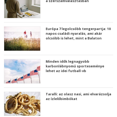
a szerszámválasztásban
Európa 7 legolcsóbb tengerpartja: 10
napos családi nyaralás, ami akár
olcsóbb is lehet, mint a Balaton
Minden idők legnagyobb
karbonlábnyomú sporteseménye
lehet az idei futball-vb
Taralli: az olasz nasi, ami elvarázsolja
az ízlelőbimbókat