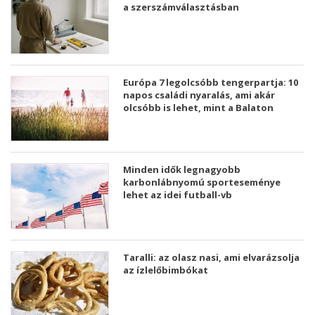
a szerszámválasztásban
Európa 7 legolcsóbb tengerpartja: 10
napos családi nyaralás, ami akár
olcsóbb is lehet, mint a Balaton
Minden idők legnagyobb
karbonlábnyomú sporteseménye
lehet az idei futball-vb
Taralli: az olasz nasi, ami elvarázsolja
az ízlelőbimbókat