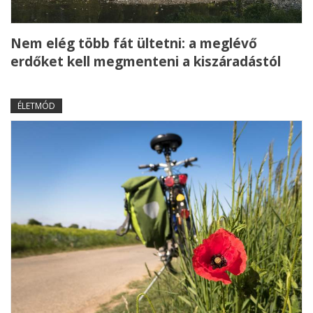
Nem elég több fát ültetni: a meglévő
erdőket kell megmenteni a kiszáradástól
ÉLETMÓD