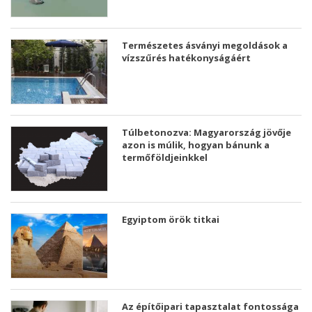
Természetes ásványi megoldások a
vízszűrés hatékonyságáért
Túlbetonozva: Magyarország jövője
azon is múlik, hogyan bánunk a
termőföldjeinkkel
Egyiptom örök titkai
Az építőipari tapasztalat fontossága