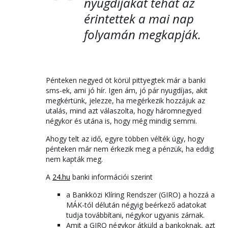
nyugdíjakat tehát az
érintettek a mai nap
folyamán megkapják.
Pénteken negyed öt körül pittyegtek már a banki
sms-ek, ami jó hír. Igen ám, jó pár nyugdíjas, akit
megkértünk, jelezze, ha megérkezik hozzájuk az
utalás, mind azt válaszolta, hogy háromnegyed
négykor és utána is, hogy még mindig semmi.
Ahogy telt az idő, egyre többen vélték úgy, hogy
pénteken már nem érkezik meg a pénzük, ha eddig
nem kapták meg.
A
24.hu
banki információi szerint
a Bankközi Klíring Rendszer (GIRO) a hozzá a
MÁK-tól délután négyig beérkező adatokat
tudja továbbítani, négykor ugyanis zárnak.
Amit a GIRO négykor átküld a bankoknak, azt