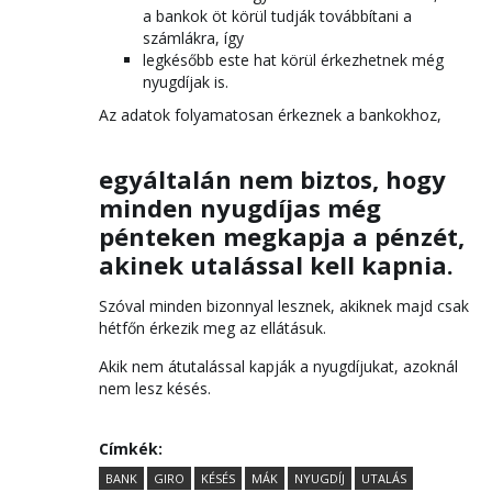
a bankok öt körül tudják továbbítani a
számlákra, így
legkésőbb este hat körül érkezhetnek még
nyugdíjak is.
Az adatok folyamatosan érkeznek a bankokhoz,
egyáltalán nem biztos, hogy
minden nyugdíjas még
pénteken megkapja a pénzét,
akinek utalással kell kapnia.
Szóval minden bizonnyal lesznek, akiknek majd csak
hétfőn érkezik meg az ellátásuk.
Akik nem átutalással kapják a nyugdíjukat, azoknál
nem lesz késés.
Címkék:
BANK
GIRO
KÉSÉS
MÁK
NYUGDÍJ
UTALÁS