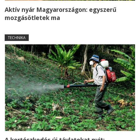
Aktív nyár Magyarországon: egyszerű
mozgásötletek ma
TECHNIKA
A kertészkedés új távlatokat nyit: