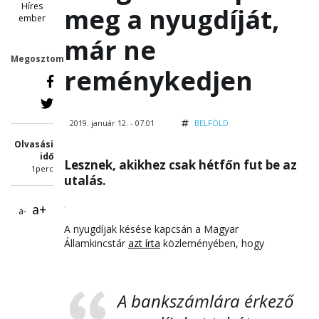
Híres
meg a nyugdíját,
ember
már ne
Megosztom
reménykedjen
2019. január 12. - 07:01
BELFÖLD
Olvasási
idő
Lesznek, akikhez csak hétfőn fut be az
1perc
utalás.
a+
a-
A nyugdíjak késése kapcsán a Magyar
Államkincstár
azt írta
közleményében, hogy
A bankszámlára érkező