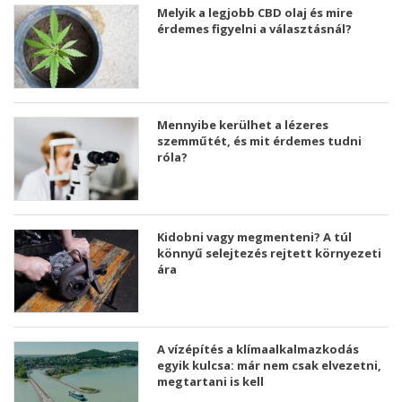
Melyik a legjobb CBD olaj és mire
érdemes figyelni a választásnál?
Mennyibe kerülhet a lézeres
szemműtét, és mit érdemes tudni
róla?
Kidobni vagy megmenteni? A túl
könnyű selejtezés rejtett környezeti
ára
A vízépítés a klímaalkalmazkodás
egyik kulcsa: már nem csak elvezetni,
megtartani is kell