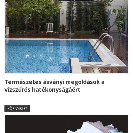
Természetes ásványi megoldások a
vízszűrés hatékonyságáért
KÖRNYEZET